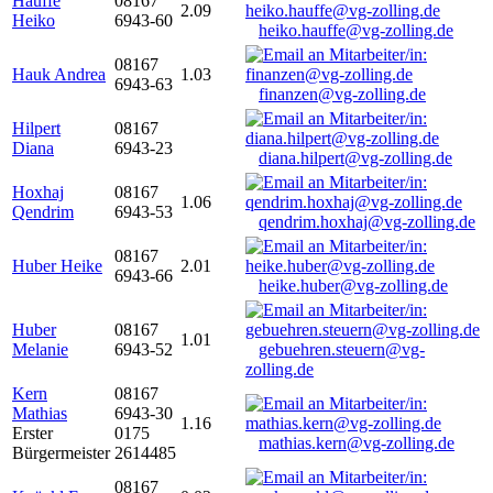
Hauffe
08167
2.09
Heiko
6943-60
heiko.hauffe@vg-zolling.de
08167
Hauk Andrea
1.03
6943-63
finanzen@vg-zolling.de
Hilpert
08167
Diana
6943-23
diana.hilpert@vg-zolling.de
Hoxhaj
08167
1.06
Qendrim
6943-53
qendrim.hoxhaj@vg-zolling.de
08167
Huber Heike
2.01
6943-66
heike.huber@vg-zolling.de
Huber
08167
1.01
Melanie
6943-52
gebuehren.steuern@vg-
zolling.de
Kern
08167
Mathias
6943-30
1.16
Erster
0175
mathias.kern@vg-zolling.de
Bürgermeister
2614485
08167