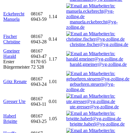
Eckebrecht
08167
1.14
Manuela
6943-59
manuela.eckebrecht@vg-
zolling.de
Fischer
08167
0.14
Christine
6943-28
christine.fischer@vg-zolling.de
Gmeiner
08167
Harald
6943-47
1.17
Erster
0170 65
harald.gmeiner@vg-zolling.de
Bürgermeister
72 528
08167
Götz Renate
1.01
6943-24
gebuehren.steuern@vg-
zolling.de
08167
Gresser Ute
0.01
6943-11
ute.gresser@vg-zolling.de
Haberl
08167
1.05
Brigitte
6943-25
brigitte.haberl@vg-zolling.de