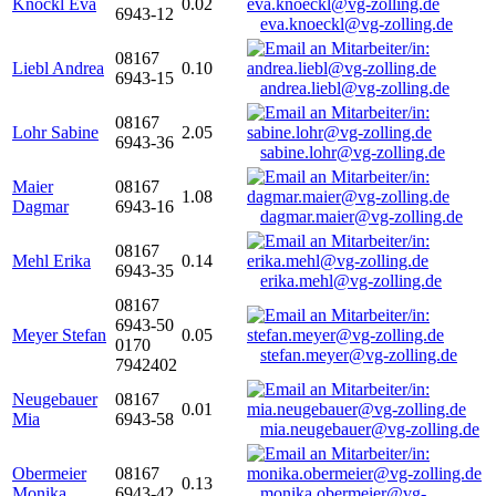
Knöckl Eva
0.02
6943-12
eva.knoeckl@vg-zolling.de
08167
Liebl Andrea
0.10
6943-15
andrea.liebl@vg-zolling.de
08167
Lohr Sabine
2.05
6943-36
sabine.lohr@vg-zolling.de
Maier
08167
1.08
Dagmar
6943-16
dagmar.maier@vg-zolling.de
08167
Mehl Erika
0.14
6943-35
erika.mehl@vg-zolling.de
08167
6943-50
Meyer Stefan
0.05
0170
stefan.meyer@vg-zolling.de
7942402
Neugebauer
08167
0.01
Mia
6943-58
mia.neugebauer@vg-zolling.de
Obermeier
08167
0.13
Monika
6943-42
monika.obermeier@vg-