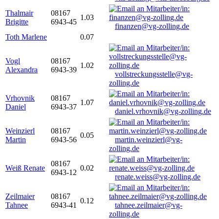
Thalmair
08167
1.03
Brigitte
6943-45
finanzen@vg-zolling.de
Toth Marlene
0.07
Vogl
08167
1.02
Alexandra
6943-39
vollstreckungsstelle@vg-
zolling.de
Vrhovnik
08167
1.07
Daniel
6943-37
daniel.vrhovnik@vg-zolling.de
Weinzierl
08167
0.05
Martin
6943-56
martin.weinzierl@vg-
zolling.de
08167
Weiß Renate
0.02
6943-12
renate.weiss@vg-zolling.de
Zeilmaier
08167
0.12
Tahnee
6943-41
tahnee.zeilmaier@vg-
zolling.de