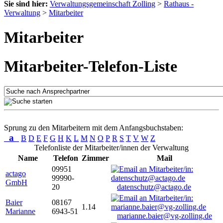
Sie sind hier:
Verwaltungsgemeinschaft Zolling
>
Rathaus -
Verwaltung
>
Mitarbeiter
Mitarbeiter
Mitarbeiter-Telefon-Liste
Sprung zu den Mitarbeitern mit dem Anfangsbuchstaben:
a
B
D
E
F
G
H
K
L
M
N
O
P
R
S
T
V
W
Z
Telefonliste der Mitarbeiter/innen der Verwaltung
Name
Telefon
Zimmer
Mail
09951
actago
99990-
GmbH
20
datenschutz@actago.de
Baier
08167
1.14
Marianne
6943-51
marianne.baier@vg-zolling.de