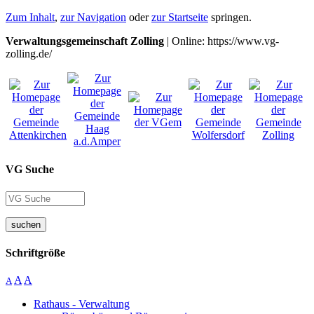
Zum Inhalt
,
zur Navigation
oder
zur Startseite
springen.
Verwaltungsgemeinschaft Zolling
| Online: https://www.vg-
zolling.de/
VG Suche
suchen
Schriftgröße
A
A
A
Rathaus - Verwaltung