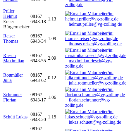
zolling.de
Priller
Helmut
08167
1.13
Erster
6943-18
helmut.priller@vg-zolling.de
Bürgermeister
Reiser
08167
1.09
Thomas
6943-34
thomas.reiser@vg-zolling.de
Riesch
08167
2.09
Maximilian
6943-55
maximilian.riesch@vg-
zolling.de
Rottmüller
08167
0.12
Julia
6943-62
julia.rottmueller@vg-zolling.de
Schranner
08167
1.06
Florian
6943-17
florian.schranner@vg-
zolling.de
08167
Schütt Lukas
1.15
6943-20
lukas.schuett@vg-zolling.de
08167