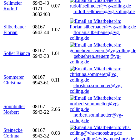
Sellmeier
6943-43
0.07
Rudolf
0171
rudolf.sellmeier@vg-zolling.de
3032403
Silberbauer
08167
1.07
Florian
6943-44
florian.silberbauer@vg-
zolling.de
08167
Soller Bianca
1.01
6943-33
gebuehren.steuern@vg-
zolling.de
Sommerer
08167
0.11
Christina
6943-61
christina.sommerer@vg-
zolling.de
Sonnhütter
08167
2.06
Norbert
6943-22
norbert.sonnhuetter@vg-
zolling.de
Steinecke
08167
0.03
Corinna
6943-32
vhs-zolling@vhs-moosburg.de