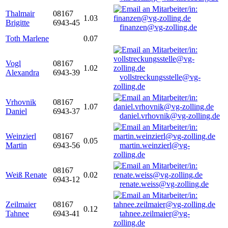
Thalmair
08167
1.03
Brigitte
6943-45
finanzen@vg-zolling.de
Toth Marlene
0.07
Vogl
08167
1.02
Alexandra
6943-39
vollstreckungsstelle@vg-
zolling.de
Vrhovnik
08167
1.07
Daniel
6943-37
daniel.vrhovnik@vg-zolling.de
Weinzierl
08167
0.05
Martin
6943-56
martin.weinzierl@vg-
zolling.de
08167
Weiß Renate
0.02
6943-12
renate.weiss@vg-zolling.de
Zeilmaier
08167
0.12
Tahnee
6943-41
tahnee.zeilmaier@vg-
zolling.de