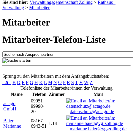
Sie sind hier:
Verwaltungsgemeinschaft Zolling
>
Rathaus -
Verwaltung
>
Mitarbeiter
Mitarbeiter
Mitarbeiter-Telefon-Liste
Sprung zu den Mitarbeitern mit dem Anfangsbuchstaben:
a
B
D
E
F
G
H
K
L
M
N
O
P
R
S
T
V
W
Z
Telefonliste der Mitarbeiter/innen der Verwaltung
Name
Telefon
Zimmer
Mail
09951
actago
99990-
GmbH
20
datenschutz@actago.de
Baier
08167
1.14
Marianne
6943-51
marianne.baier@vg-zolling.de