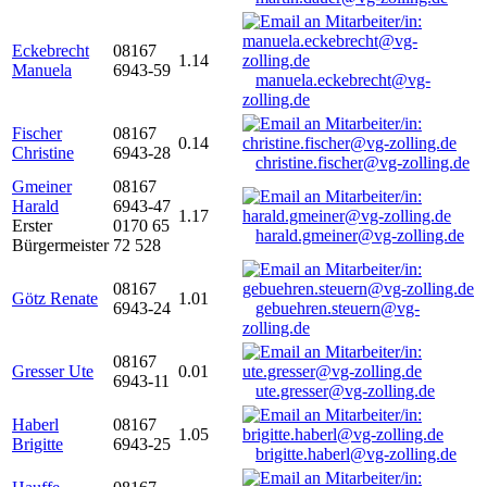
Eckebrecht
08167
1.14
Manuela
6943-59
manuela.eckebrecht@vg-
zolling.de
Fischer
08167
0.14
Christine
6943-28
christine.fischer@vg-zolling.de
Gmeiner
08167
Harald
6943-47
1.17
Erster
0170 65
harald.gmeiner@vg-zolling.de
Bürgermeister
72 528
08167
Götz Renate
1.01
6943-24
gebuehren.steuern@vg-
zolling.de
08167
Gresser Ute
0.01
6943-11
ute.gresser@vg-zolling.de
Haberl
08167
1.05
Brigitte
6943-25
brigitte.haberl@vg-zolling.de