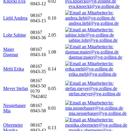
Knöckl Eva
0.02
6943-12
eva.knoeckl@vg-zolling.de
08167
Liebl Andrea
0.10
6943-15
andrea.liebl@vg-zolling.de
08167
Lohr Sabine
2.05
6943-36
sabine.lohr@vg-zolling.de
Maier
08167
1.08
Dagmar
6943-16
dagmar.maier@vg-zolling.de
08167
Mehl Erika
0.14
6943-35
erika.mehl@vg-zolling.de
08167
6943-50
Meyer Stefan
0.05
0170
stefan.meyer@vg-zolling.de
7942402
Neugebauer
08167
0.01
Mia
6943-58
mia.neugebauer@vg-zolling.de
Obermeier
08167
0.13
Monika
6943-42
monika.obermeier@vg-