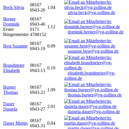
08167
Beck Silvia
1.04
6943-26
silvia.beck@vg-zolling.de
Berger
08167
Dominik
6943-46
1.12
Erster
0171
dominik.berger@vg-zolling.de
Bürgermeister
4788152
08167
Best Susanne
0.09
6943-19
susanne.best@vg-zolling.de
Brandmeier
08167
0.10
Elisabeth
6943-13
elisabeth.brandmeier@vg-
zolling.de
Burger
08167
1.09
Thomas
6943-21
thomas.burger@vg-zolling.de
Dauer
08167
2.01
Daniela
6943-27
daniela.dauer@vg-zolling.de
08167
Dauer Martin
0.04
6943-31
martin.dauer@vg-zolling.de