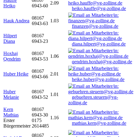
Hauffe
08167
2.09
Heiko
6943-60
heiko.hauffe@vg-zolling.de
08167
Hauk Andrea
1.03
6943-63
finanzen@vg-zolling.de
Hilpert
08167
Diana
6943-23
diana.hilpert@vg-zolling.de
Hoxhaj
08167
1.06
Qendrim
6943-53
qendrim.hoxhaj@vg-zolling.de
08167
Huber Heike
2.01
6943-66
heike.huber@vg-zolling.de
Huber
08167
1.01
Melanie
6943-52
gebuehren.steuern@vg-
zolling.de
Kern
08167
Mathias
6943-30
1.16
Erster
0175
mathias.kern@vg-zolling.de
Bürgermeister
2614485
08167