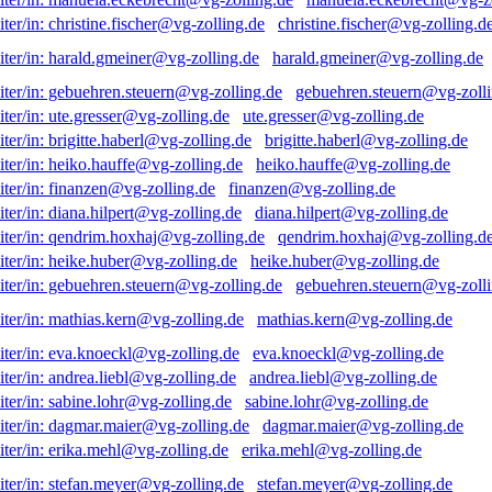
christine.fischer@vg-zolling.d
harald.gmeiner@vg-zolling.de
gebuehren.steuern@vg-zolli
ute.gresser@vg-zolling.de
brigitte.haberl@vg-zolling.de
heiko.hauffe@vg-zolling.de
finanzen@vg-zolling.de
diana.hilpert@vg-zolling.de
qendrim.hoxhaj@vg-zolling.d
heike.huber@vg-zolling.de
gebuehren.steuern@vg-zolli
mathias.kern@vg-zolling.de
eva.knoeckl@vg-zolling.de
andrea.liebl@vg-zolling.de
sabine.lohr@vg-zolling.de
dagmar.maier@vg-zolling.de
erika.mehl@vg-zolling.de
stefan.meyer@vg-zolling.de