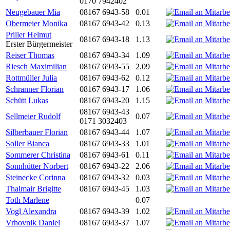
0170 7942402
Neugebauer Mia
08167 6943-58
0.01
Obermeier Monika
08167 6943-42
0.13
Priller Helmut
08167 6943-18
1.13
Erster Bürgermeister
Reiser Thomas
08167 6943-34
1.09
Riesch Maximilian
08167 6943-55
2.09
Rottmüller Julia
08167 6943-62
0.12
Schranner Florian
08167 6943-17
1.06
Schütt Lukas
08167 6943-20
1.15
08167 6943-43
Sellmeier Rudolf
0.07
0171 3032403
Silberbauer Florian
08167 6943-44
1.07
Soller Bianca
08167 6943-33
1.01
Sommerer Christina
08167 6943-61
0.11
Sonnhütter Norbert
08167 6943-22
2.06
Steinecke Corinna
08167 6943-32
0.03
Thalmair Brigitte
08167 6943-45
1.03
Toth Marlene
0.07
Vogl Alexandra
08167 6943-39
1.02
Vrhovnik Daniel
08167 6943-37
1.07