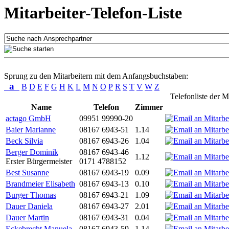
Mitarbeiter-Telefon-Liste
Sprung zu den Mitarbeitern mit dem Anfangsbuchstaben:
a
B
D
E
F
G
H
K
L
M
N
O
P
R
S
T
V
W
Z
Telefonliste der M
Name
Telefon
Zimmer
actago GmbH
09951 99990-20
Baier Marianne
08167 6943-51
1.14
Beck Silvia
08167 6943-26
1.04
Berger Dominik
08167 6943-46
1.12
Erster Bürgermeister
0171 4788152
Best Susanne
08167 6943-19
0.09
Brandmeier Elisabeth
08167 6943-13
0.10
Burger Thomas
08167 6943-21
1.09
Dauer Daniela
08167 6943-27
2.01
Dauer Martin
08167 6943-31
0.04
Eckebrecht Manuela
08167 6943-59
1.14