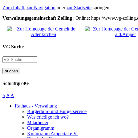
Zum Inhalt
,
zur Navigation
oder
zur Startseite
springen.
Verwaltungsgemeinschaft Zolling
| Online: https://www.vg-zolling.
VG Suche
suchen
Schriftgröße
A
A
A
Rathaus - Verwaltung
Bürgerbüro und Bürgerservice
Was erledige ich wo?
Mitarbeiter
Organigramm
Kulturraum Ampertal e.V.