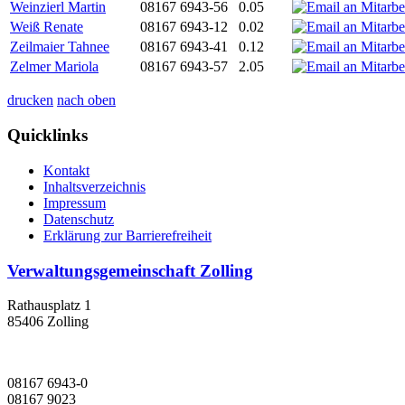
Weinzierl Martin
08167 6943-56
0.05
Weiß Renate
08167 6943-12
0.02
Zeilmaier Tahnee
08167 6943-41
0.12
Zelmer Mariola
08167 6943-57
2.05
drucken
nach oben
Quicklinks
Kontakt
Inhaltsverzeichnis
Impressum
Datenschutz
Erklärung zur Barrierefreiheit
Verwaltungsgemeinschaft Zolling
Rathausplatz 1
85406 Zolling
08167 6943-0
08167 9023