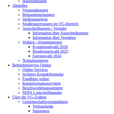
Haushaltspläne
Aktuelles
Veranstaltungen
Bekanntmachungen
Stellenangebote
Straßensperrungen im VG-Bereich
Ausschreibungen / Vergabe
Information über Ausschreibungen
Information über Vergaben
Wahlen / Abstimmungen
Kommunalwahl 2026
Bundestagswahl 2025
Europawahl 2024
Notrufnummern
Behördenservice Online
Online Services
Sicheres Kontaktformular
Fundbüro online
Ratsinformationssystem
Beschwerdemanagement
SEPA Lastschriftmandat
Über die VG-Zolling
Gemeinschaftsversammlung
Verbandsräte
Satzungen