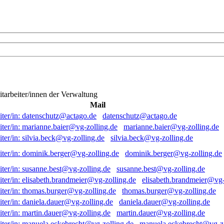
itarbeiter/innen der Verwaltung
Mail
datenschutz@actago.de
marianne.baier@vg-zolling.de
silvia.beck@vg-zolling.de
dominik.berger@vg-zolling.de
susanne.best@vg-zolling.de
elisabeth.brandmeier@vg-
thomas.burger@vg-zolling.de
daniela.dauer@vg-zolling.de
martin.dauer@vg-zolling.de
manuela.eckebrecht@vg-zo