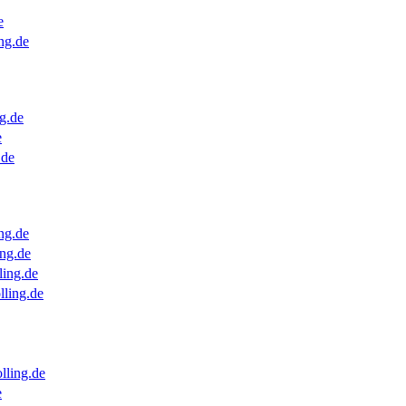
e
ng.de
g.de
e
.de
ng.de
ng.de
ling.de
lling.de
lling.de
e