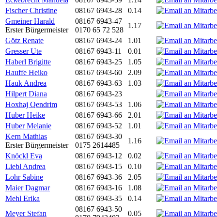
Fischer Christine
08167 6943-28
0.14
Gmeiner Harald
08167 6943-47
1.17
Erster Bürgermeister
0170 65 72 528
Götz Renate
08167 6943-24
1.01
Gresser Ute
08167 6943-11
0.01
Haberl Brigitte
08167 6943-25
1.05
Hauffe Heiko
08167 6943-60
2.09
Hauk Andrea
08167 6943-63
1.03
Hilpert Diana
08167 6943-23
Hoxhaj Qendrim
08167 6943-53
1.06
Huber Heike
08167 6943-66
2.01
Huber Melanie
08167 6943-52
1.01
Kern Mathias
08167 6943-30
1.16
Erster Bürgermeister
0175 2614485
Knöckl Eva
08167 6943-12
0.02
Liebl Andrea
08167 6943-15
0.10
Lohr Sabine
08167 6943-36
2.05
Maier Dagmar
08167 6943-16
1.08
Mehl Erika
08167 6943-35
0.14
08167 6943-50
Meyer Stefan
0.05