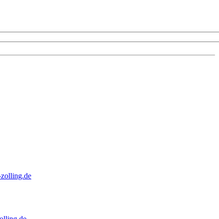
zolling.de
lling.de