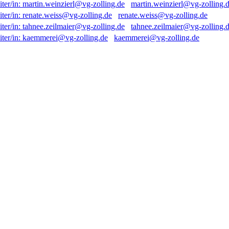
martin.weinzierl@vg-zolling.
renate.weiss@vg-zolling.de
tahnee.zeilmaier@vg-zolling.
kaemmerei@vg-zolling.de