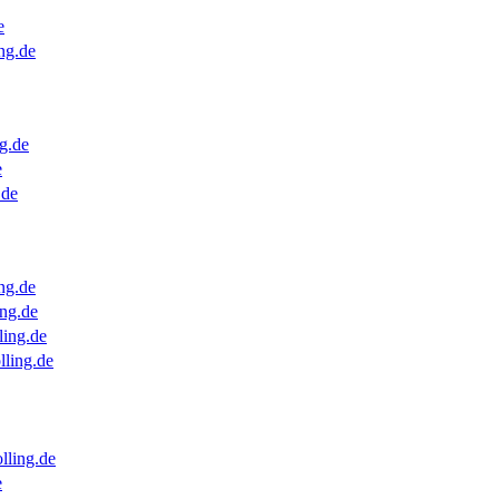
e
ng.de
g.de
e
.de
ng.de
ng.de
ling.de
lling.de
lling.de
e