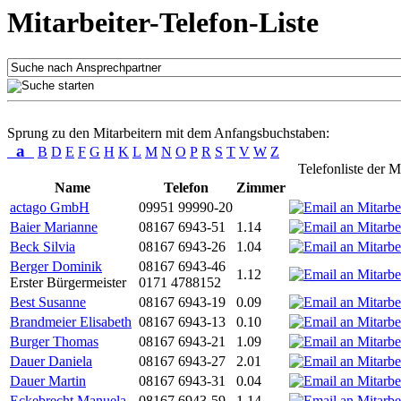
Mitarbeiter-Telefon-Liste
Sprung zu den Mitarbeitern mit dem Anfangsbuchstaben:
a
B
D
E
F
G
H
K
L
M
N
O
P
R
S
T
V
W
Z
Telefonliste der M
Name
Telefon
Zimmer
actago GmbH
09951 99990-20
Baier Marianne
08167 6943-51
1.14
Beck Silvia
08167 6943-26
1.04
Berger Dominik
08167 6943-46
1.12
Erster Bürgermeister
0171 4788152
Best Susanne
08167 6943-19
0.09
Brandmeier Elisabeth
08167 6943-13
0.10
Burger Thomas
08167 6943-21
1.09
Dauer Daniela
08167 6943-27
2.01
Dauer Martin
08167 6943-31
0.04
Eckebrecht Manuela
08167 6943-59
1.14