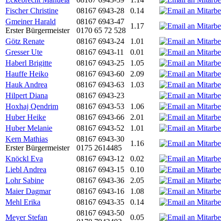
Fischer Christine
08167 6943-28
0.14
Gmeiner Harald
08167 6943-47
1.17
Erster Bürgermeister
0170 65 72 528
Götz Renate
08167 6943-24
1.01
Gresser Ute
08167 6943-11
0.01
Haberl Brigitte
08167 6943-25
1.05
Hauffe Heiko
08167 6943-60
2.09
Hauk Andrea
08167 6943-63
1.03
Hilpert Diana
08167 6943-23
Hoxhaj Qendrim
08167 6943-53
1.06
Huber Heike
08167 6943-66
2.01
Huber Melanie
08167 6943-52
1.01
Kern Mathias
08167 6943-30
1.16
Erster Bürgermeister
0175 2614485
Knöckl Eva
08167 6943-12
0.02
Liebl Andrea
08167 6943-15
0.10
Lohr Sabine
08167 6943-36
2.05
Maier Dagmar
08167 6943-16
1.08
Mehl Erika
08167 6943-35
0.14
08167 6943-50
Meyer Stefan
0.05