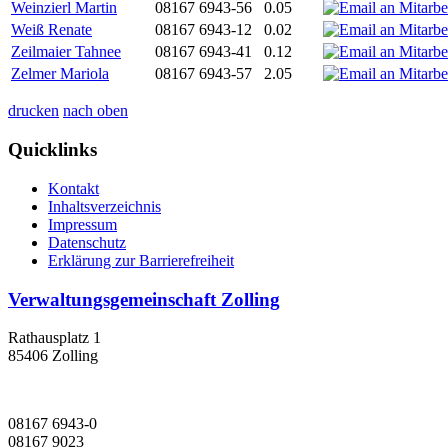
Weinzierl Martin
08167 6943-56
0.05
Weiß Renate
08167 6943-12
0.02
Zeilmaier Tahnee
08167 6943-41
0.12
Zelmer Mariola
08167 6943-57
2.05
drucken
nach oben
Quicklinks
Kontakt
Inhaltsverzeichnis
Impressum
Datenschutz
Erklärung zur Barrierefreiheit
Verwaltungsgemeinschaft Zolling
Rathausplatz 1
85406 Zolling
08167 6943-0
08167 9023