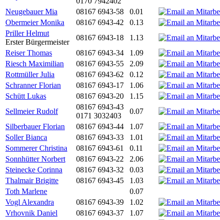
0170 7942402
Neugebauer Mia
08167 6943-58
0.01
Obermeier Monika
08167 6943-42
0.13
Priller Helmut
08167 6943-18
1.13
Erster Bürgermeister
Reiser Thomas
08167 6943-34
1.09
Riesch Maximilian
08167 6943-55
2.09
Rottmüller Julia
08167 6943-62
0.12
Schranner Florian
08167 6943-17
1.06
Schütt Lukas
08167 6943-20
1.15
08167 6943-43
Sellmeier Rudolf
0.07
0171 3032403
Silberbauer Florian
08167 6943-44
1.07
Soller Bianca
08167 6943-33
1.01
Sommerer Christina
08167 6943-61
0.11
Sonnhütter Norbert
08167 6943-22
2.06
Steinecke Corinna
08167 6943-32
0.03
Thalmair Brigitte
08167 6943-45
1.03
Toth Marlene
0.07
Vogl Alexandra
08167 6943-39
1.02
Vrhovnik Daniel
08167 6943-37
1.07