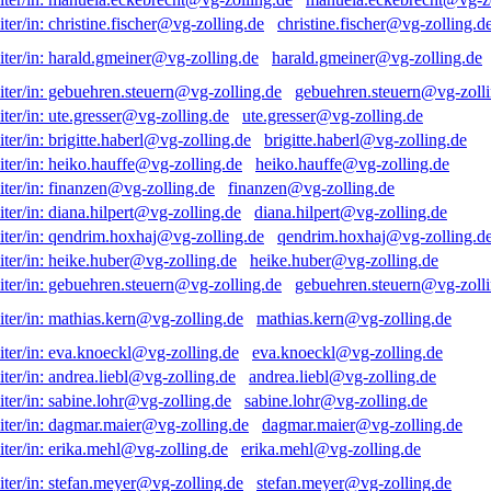
christine.fischer@vg-zolling.d
harald.gmeiner@vg-zolling.de
gebuehren.steuern@vg-zolli
ute.gresser@vg-zolling.de
brigitte.haberl@vg-zolling.de
heiko.hauffe@vg-zolling.de
finanzen@vg-zolling.de
diana.hilpert@vg-zolling.de
qendrim.hoxhaj@vg-zolling.d
heike.huber@vg-zolling.de
gebuehren.steuern@vg-zolli
mathias.kern@vg-zolling.de
eva.knoeckl@vg-zolling.de
andrea.liebl@vg-zolling.de
sabine.lohr@vg-zolling.de
dagmar.maier@vg-zolling.de
erika.mehl@vg-zolling.de
stefan.meyer@vg-zolling.de