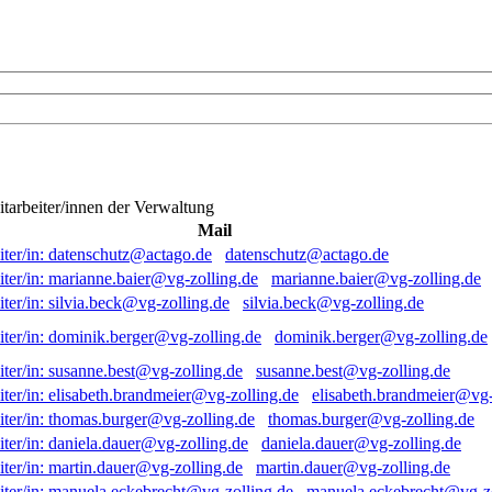
itarbeiter/innen der Verwaltung
Mail
datenschutz@actago.de
marianne.baier@vg-zolling.de
silvia.beck@vg-zolling.de
dominik.berger@vg-zolling.de
susanne.best@vg-zolling.de
elisabeth.brandmeier@vg-
thomas.burger@vg-zolling.de
daniela.dauer@vg-zolling.de
martin.dauer@vg-zolling.de
manuela.eckebrecht@vg-zo