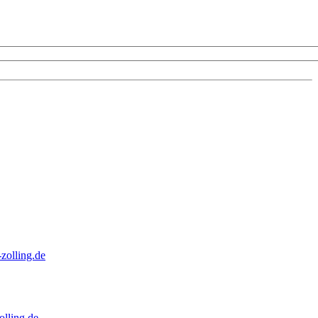
zolling.de
lling.de