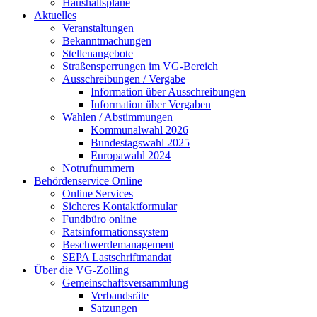
Haushaltspläne
Aktuelles
Veranstaltungen
Bekanntmachungen
Stellenangebote
Straßensperrungen im VG-Bereich
Ausschreibungen / Vergabe
Information über Ausschreibungen
Information über Vergaben
Wahlen / Abstimmungen
Kommunalwahl 2026
Bundestagswahl 2025
Europawahl 2024
Notrufnummern
Behördenservice Online
Online Services
Sicheres Kontaktformular
Fundbüro online
Ratsinformationssystem
Beschwerdemanagement
SEPA Lastschriftmandat
Über die VG-Zolling
Gemeinschaftsversammlung
Verbandsräte
Satzungen