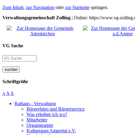
Zum Inhalt
,
zur Navigation
oder
zur Startseite
springen.
Verwaltungsgemeinschaft Zolling
| Online: https://www.vg-zolling.
VG Suche
suchen
Schriftgröße
A
A
A
Rathaus - Verwaltung
Bürgerbüro und Bürgerservice
Was erledige ich wo?
Mitarbeiter
Organigramm
Kulturraum Ampertal e.V.