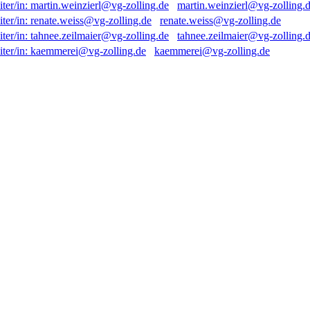
martin.weinzierl@vg-zolling.
renate.weiss@vg-zolling.de
tahnee.zeilmaier@vg-zolling.
kaemmerei@vg-zolling.de