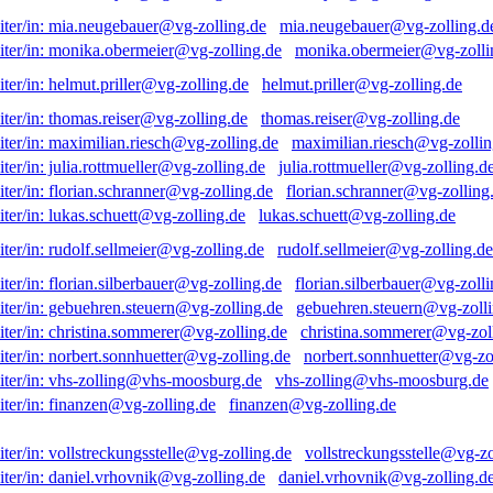
mia.neugebauer@vg-zolling.d
monika.obermeier@vg-zolli
helmut.priller@vg-zolling.de
thomas.reiser@vg-zolling.de
maximilian.riesch@vg-zollin
julia.rottmueller@vg-zolling.d
florian.schranner@vg-zolling
lukas.schuett@vg-zolling.de
rudolf.sellmeier@vg-zolling.de
florian.silberbauer@vg-zolli
gebuehren.steuern@vg-zolli
christina.sommerer@vg-zol
norbert.sonnhuetter@vg-zo
vhs-zolling@vhs-moosburg.de
finanzen@vg-zolling.de
vollstreckungsstelle@vg-zo
daniel.vrhovnik@vg-zolling.d