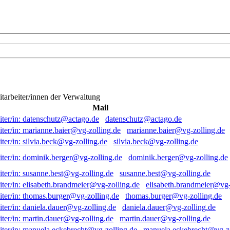
itarbeiter/innen der Verwaltung
Mail
datenschutz@actago.de
marianne.baier@vg-zolling.de
silvia.beck@vg-zolling.de
dominik.berger@vg-zolling.de
susanne.best@vg-zolling.de
elisabeth.brandmeier@vg-
thomas.burger@vg-zolling.de
daniela.dauer@vg-zolling.de
martin.dauer@vg-zolling.de
manuela.eckebrecht@vg-zo