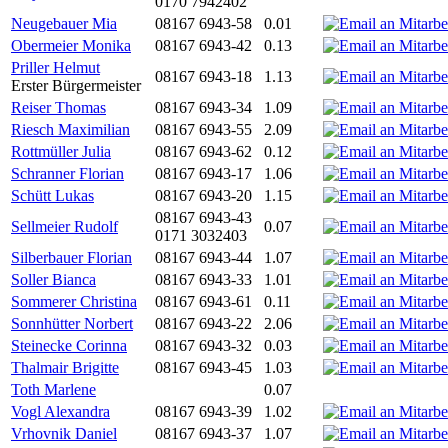
0170 7942402
Neugebauer Mia
08167 6943-58
0.01
Obermeier Monika
08167 6943-42
0.13
Priller Helmut
08167 6943-18
1.13
Erster Bürgermeister
Reiser Thomas
08167 6943-34
1.09
Riesch Maximilian
08167 6943-55
2.09
Rottmüller Julia
08167 6943-62
0.12
Schranner Florian
08167 6943-17
1.06
Schütt Lukas
08167 6943-20
1.15
08167 6943-43
Sellmeier Rudolf
0.07
0171 3032403
Silberbauer Florian
08167 6943-44
1.07
Soller Bianca
08167 6943-33
1.01
Sommerer Christina
08167 6943-61
0.11
Sonnhütter Norbert
08167 6943-22
2.06
Steinecke Corinna
08167 6943-32
0.03
Thalmair Brigitte
08167 6943-45
1.03
Toth Marlene
0.07
Vogl Alexandra
08167 6943-39
1.02
Vrhovnik Daniel
08167 6943-37
1.07