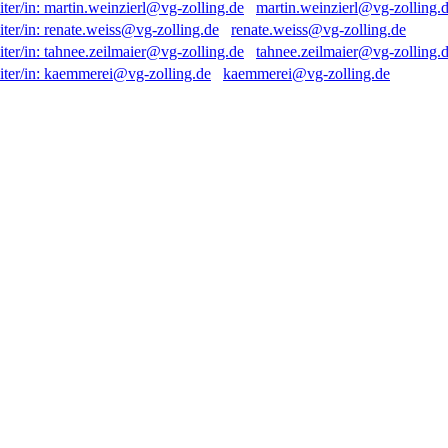
martin.weinzierl@vg-zolling.
renate.weiss@vg-zolling.de
tahnee.zeilmaier@vg-zolling.
kaemmerei@vg-zolling.de