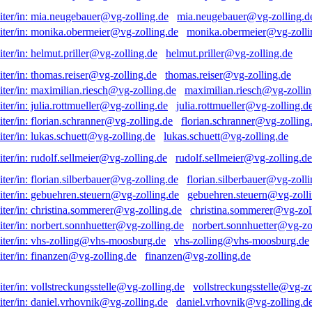
mia.neugebauer@vg-zolling.d
monika.obermeier@vg-zolli
helmut.priller@vg-zolling.de
thomas.reiser@vg-zolling.de
maximilian.riesch@vg-zollin
julia.rottmueller@vg-zolling.d
florian.schranner@vg-zolling
lukas.schuett@vg-zolling.de
rudolf.sellmeier@vg-zolling.de
florian.silberbauer@vg-zolli
gebuehren.steuern@vg-zolli
christina.sommerer@vg-zol
norbert.sonnhuetter@vg-zo
vhs-zolling@vhs-moosburg.de
finanzen@vg-zolling.de
vollstreckungsstelle@vg-zo
daniel.vrhovnik@vg-zolling.d