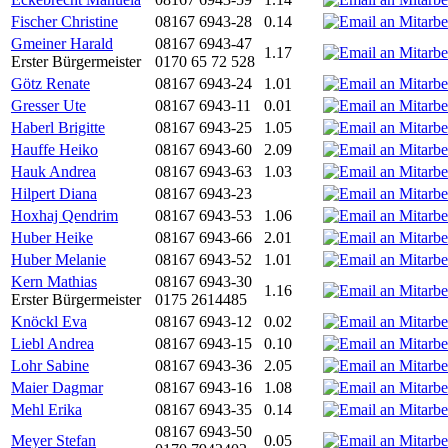
Fischer Christine
08167 6943-28
0.14
Gmeiner Harald
08167 6943-47
1.17
Erster Bürgermeister
0170 65 72 528
Götz Renate
08167 6943-24
1.01
Gresser Ute
08167 6943-11
0.01
Haberl Brigitte
08167 6943-25
1.05
Hauffe Heiko
08167 6943-60
2.09
Hauk Andrea
08167 6943-63
1.03
Hilpert Diana
08167 6943-23
Hoxhaj Qendrim
08167 6943-53
1.06
Huber Heike
08167 6943-66
2.01
Huber Melanie
08167 6943-52
1.01
Kern Mathias
08167 6943-30
1.16
Erster Bürgermeister
0175 2614485
Knöckl Eva
08167 6943-12
0.02
Liebl Andrea
08167 6943-15
0.10
Lohr Sabine
08167 6943-36
2.05
Maier Dagmar
08167 6943-16
1.08
Mehl Erika
08167 6943-35
0.14
08167 6943-50
Meyer Stefan
0.05