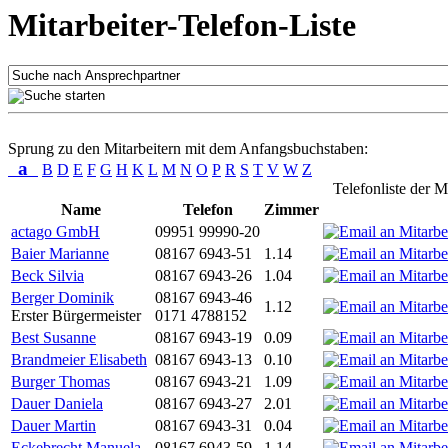
Mitarbeiter-Telefon-Liste
Sprung zu den Mitarbeitern mit dem Anfangsbuchstaben:
a
B
D
E
F
G
H
K
L
M
N
O
P
R
S
T
V
W
Z
Telefonliste der M
Name
Telefon
Zimmer
actago GmbH
09951 99990-20
Baier Marianne
08167 6943-51
1.14
Beck Silvia
08167 6943-26
1.04
Berger Dominik
08167 6943-46
1.12
Erster Bürgermeister
0171 4788152
Best Susanne
08167 6943-19
0.09
Brandmeier Elisabeth
08167 6943-13
0.10
Burger Thomas
08167 6943-21
1.09
Dauer Daniela
08167 6943-27
2.01
Dauer Martin
08167 6943-31
0.04
Eckebrecht Manuela
08167 6943-59
1.14