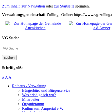
Zum Inhalt
,
zur Navigation
oder
zur Startseite
springen.
Verwaltungsgemeinschaft Zolling
| Online: https://www.vg-zolling.
VG Suche
suchen
Schriftgröße
A
A
A
Rathaus - Verwaltung
Bürgerbüro und Bürgerservice
Was erledige ich wo?
Mitarbeiter
Organigramm
Kulturraum Ampertal e.V.