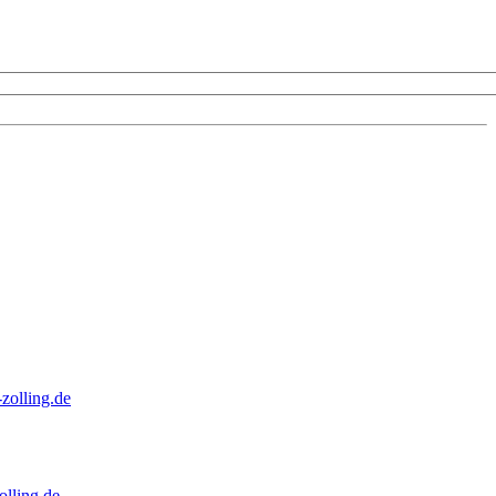
zolling.de
lling.de