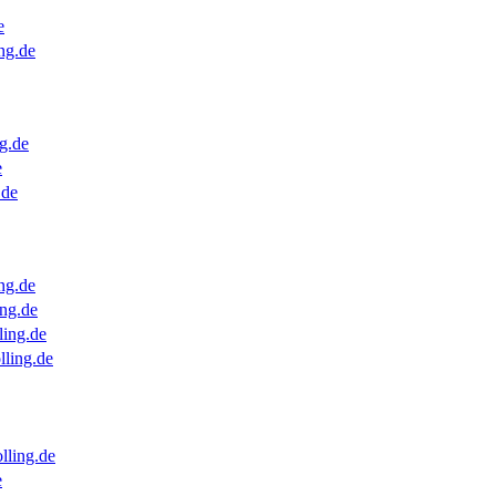
e
ng.de
g.de
e
.de
ng.de
ng.de
ling.de
lling.de
lling.de
e