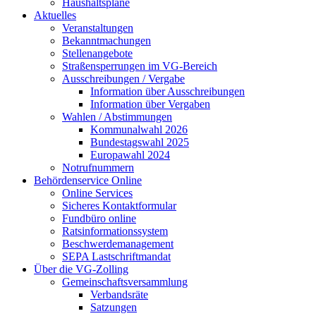
Haushaltspläne
Aktuelles
Veranstaltungen
Bekanntmachungen
Stellenangebote
Straßensperrungen im VG-Bereich
Ausschreibungen / Vergabe
Information über Ausschreibungen
Information über Vergaben
Wahlen / Abstimmungen
Kommunalwahl 2026
Bundestagswahl 2025
Europawahl 2024
Notrufnummern
Behördenservice Online
Online Services
Sicheres Kontaktformular
Fundbüro online
Ratsinformationssystem
Beschwerdemanagement
SEPA Lastschriftmandat
Über die VG-Zolling
Gemeinschaftsversammlung
Verbandsräte
Satzungen