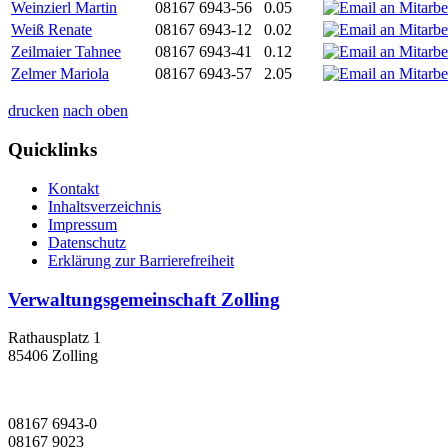
Weinzierl Martin
08167 6943-56
0.05
Weiß Renate
08167 6943-12
0.02
Zeilmaier Tahnee
08167 6943-41
0.12
Zelmer Mariola
08167 6943-57
2.05
drucken
nach oben
Quicklinks
Kontakt
Inhaltsverzeichnis
Impressum
Datenschutz
Erklärung zur Barrierefreiheit
Verwaltungsgemeinschaft Zolling
Rathausplatz 1
85406 Zolling
08167 6943-0
08167 9023