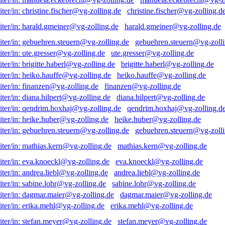
christine.fischer@vg-zolling.d
harald.gmeiner@vg-zolling.de
gebuehren.steuern@vg-zolli
ute.gresser@vg-zolling.de
brigitte.haberl@vg-zolling.de
heiko.hauffe@vg-zolling.de
finanzen@vg-zolling.de
diana.hilpert@vg-zolling.de
qendrim.hoxhaj@vg-zolling.d
heike.huber@vg-zolling.de
gebuehren.steuern@vg-zolli
mathias.kern@vg-zolling.de
eva.knoeckl@vg-zolling.de
andrea.liebl@vg-zolling.de
sabine.lohr@vg-zolling.de
dagmar.maier@vg-zolling.de
erika.mehl@vg-zolling.de
stefan.meyer@vg-zolling.de