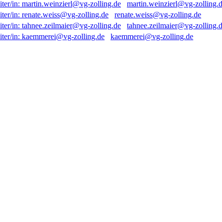
martin.weinzierl@vg-zolling.
renate.weiss@vg-zolling.de
tahnee.zeilmaier@vg-zolling.
kaemmerei@vg-zolling.de