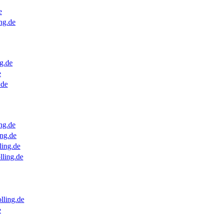
e
ng.de
g.de
e
.de
ng.de
ng.de
ling.de
lling.de
lling.de
e