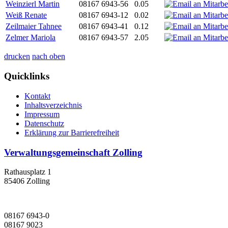
Weinzierl Martin
08167 6943-56
0.05
Weiß Renate
08167 6943-12
0.02
Zeilmaier Tahnee
08167 6943-41
0.12
Zelmer Mariola
08167 6943-57
2.05
drucken
nach oben
Quicklinks
Kontakt
Inhaltsverzeichnis
Impressum
Datenschutz
Erklärung zur Barrierefreiheit
Verwaltungsgemeinschaft Zolling
Rathausplatz 1
85406 Zolling
08167 6943-0
08167 9023