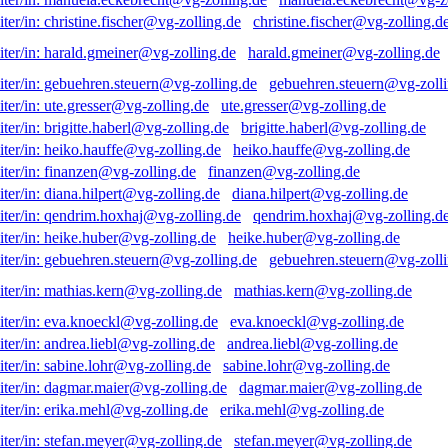
christine.fischer@vg-zolling.d
harald.gmeiner@vg-zolling.de
gebuehren.steuern@vg-zolli
ute.gresser@vg-zolling.de
brigitte.haberl@vg-zolling.de
heiko.hauffe@vg-zolling.de
finanzen@vg-zolling.de
diana.hilpert@vg-zolling.de
qendrim.hoxhaj@vg-zolling.d
heike.huber@vg-zolling.de
gebuehren.steuern@vg-zolli
mathias.kern@vg-zolling.de
eva.knoeckl@vg-zolling.de
andrea.liebl@vg-zolling.de
sabine.lohr@vg-zolling.de
dagmar.maier@vg-zolling.de
erika.mehl@vg-zolling.de
stefan.meyer@vg-zolling.de