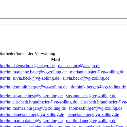
itarbeiter/innen der Verwaltung
Mail
datenschutz@actago.de
marianne.baier@vg-zolling.de
silvia.beck@vg-zolling.de
dominik.berger@vg-zolling.de
susanne.best@vg-zolling.de
elisabeth.brandmeier@vg-
thomas.burger@vg-zolling.de
daniela.dauer@vg-zolling.de
martin.dauer@vg-zolling.de
manuela.eckebrecht@vg-zo