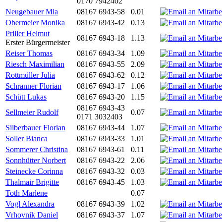
0170 7942402
Neugebauer Mia
08167 6943-58
0.01
Obermeier Monika
08167 6943-42
0.13
Priller Helmut
08167 6943-18
1.13
Erster Bürgermeister
Reiser Thomas
08167 6943-34
1.09
Riesch Maximilian
08167 6943-55
2.09
Rottmüller Julia
08167 6943-62
0.12
Schranner Florian
08167 6943-17
1.06
Schütt Lukas
08167 6943-20
1.15
08167 6943-43
Sellmeier Rudolf
0.07
0171 3032403
Silberbauer Florian
08167 6943-44
1.07
Soller Bianca
08167 6943-33
1.01
Sommerer Christina
08167 6943-61
0.11
Sonnhütter Norbert
08167 6943-22
2.06
Steinecke Corinna
08167 6943-32
0.03
Thalmair Brigitte
08167 6943-45
1.03
Toth Marlene
0.07
Vogl Alexandra
08167 6943-39
1.02
Vrhovnik Daniel
08167 6943-37
1.07