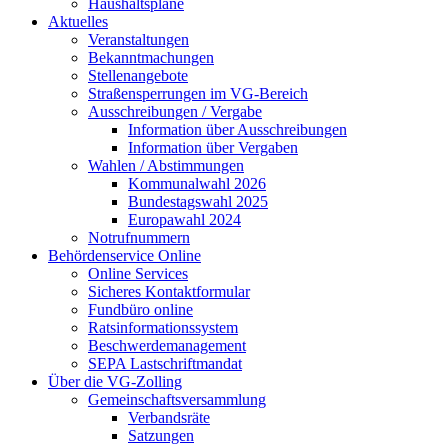
Haushaltspläne
Aktuelles
Veranstaltungen
Bekanntmachungen
Stellenangebote
Straßensperrungen im VG-Bereich
Ausschreibungen / Vergabe
Information über Ausschreibungen
Information über Vergaben
Wahlen / Abstimmungen
Kommunalwahl 2026
Bundestagswahl 2025
Europawahl 2024
Notrufnummern
Behördenservice Online
Online Services
Sicheres Kontaktformular
Fundbüro online
Ratsinformationssystem
Beschwerdemanagement
SEPA Lastschriftmandat
Über die VG-Zolling
Gemeinschaftsversammlung
Verbandsräte
Satzungen