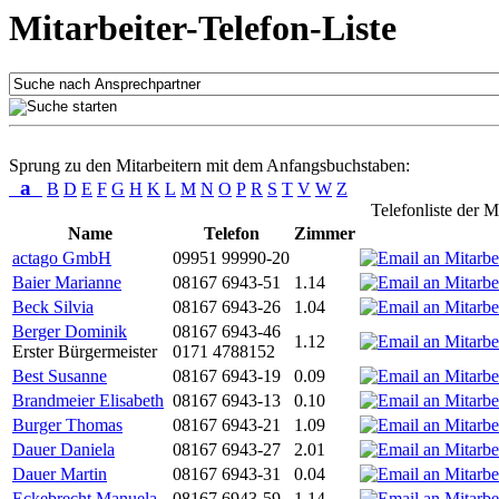
Mitarbeiter-Telefon-Liste
Sprung zu den Mitarbeitern mit dem Anfangsbuchstaben:
a
B
D
E
F
G
H
K
L
M
N
O
P
R
S
T
V
W
Z
Telefonliste der M
Name
Telefon
Zimmer
actago GmbH
09951 99990-20
Baier Marianne
08167 6943-51
1.14
Beck Silvia
08167 6943-26
1.04
Berger Dominik
08167 6943-46
1.12
Erster Bürgermeister
0171 4788152
Best Susanne
08167 6943-19
0.09
Brandmeier Elisabeth
08167 6943-13
0.10
Burger Thomas
08167 6943-21
1.09
Dauer Daniela
08167 6943-27
2.01
Dauer Martin
08167 6943-31
0.04
Eckebrecht Manuela
08167 6943-59
1.14