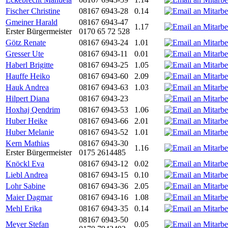
Fischer Christine
08167 6943-28
0.14
Gmeiner Harald
08167 6943-47
1.17
Erster Bürgermeister
0170 65 72 528
Götz Renate
08167 6943-24
1.01
Gresser Ute
08167 6943-11
0.01
Haberl Brigitte
08167 6943-25
1.05
Hauffe Heiko
08167 6943-60
2.09
Hauk Andrea
08167 6943-63
1.03
Hilpert Diana
08167 6943-23
Hoxhaj Qendrim
08167 6943-53
1.06
Huber Heike
08167 6943-66
2.01
Huber Melanie
08167 6943-52
1.01
Kern Mathias
08167 6943-30
1.16
Erster Bürgermeister
0175 2614485
Knöckl Eva
08167 6943-12
0.02
Liebl Andrea
08167 6943-15
0.10
Lohr Sabine
08167 6943-36
2.05
Maier Dagmar
08167 6943-16
1.08
Mehl Erika
08167 6943-35
0.14
08167 6943-50
Meyer Stefan
0.05