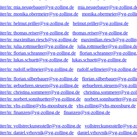
mia.neugebauer@vg-zolling.d
monika.obermeier@vg-zolli
helmut.priller@vg-zolling.de
thomas.reiser@vg-zolling.de
maximilian.riesch@vg-zollin
julia.rottmueller@vg-zolling.d
florian.schranner@vg-zolling
lukas.schuett@vg-zolling.de
rudolf.sellmeier@vg-zolling.de
florian.silberbauer@vg-zolli
gebuehren.steuern@vg-zolli
christina.sommerer@vg-zol
norbert.sonnhuetter@vg-zo
vhs-zolling@vhs-moosburg.de
finanzen@vg-zolling.de
vollstreckungsstelle@vg-zo
daniel.vrhovnik@vg-zolling.d