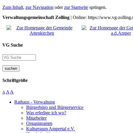
Zum Inhalt
,
zur Navigation
oder
zur Startseite
springen.
Verwaltungsgemeinschaft Zolling
| Online: https://www.vg-zolling.
VG Suche
suchen
Schriftgröße
A
A
A
Rathaus - Verwaltung
Bürgerbüro und Bürgerservice
Was erledige ich wo?
Mitarbeiter
Organigramm
Kulturraum Ampertal e.V.