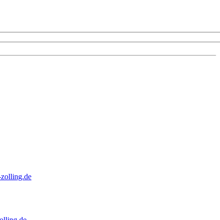
zolling.de
lling.de