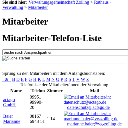
Sie sind hier:
Verwaltungsgemeinschaft Zolling
>
Rathaus -
Verwaltung
>
Mitarbeiter
Mitarbeiter
Mitarbeiter-Telefon-Liste
Sprung zu den Mitarbeitern mit dem Anfangsbuchstaben:
a
B
D
E
F
G
H
K
L
M
N
O
P
R
S
T
V
W
Z
Telefonliste der Mitarbeiter/innen der Verwaltung
Name
Telefon
Zimmer
Mail
09951
actago
99990-
GmbH
20
datenschutz@actago.de
Baier
08167
1.14
Marianne
6943-51
marianne.baier@vg-zolling.de