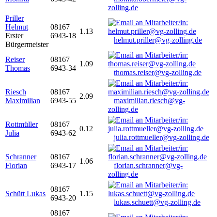
zolling.de
Priller
Helmut
08167
1.13
Erster
6943-18
helmut.priller@vg-zolling.de
Bürgermeister
Reiser
08167
1.09
Thomas
6943-34
thomas.reiser@vg-zolling.de
Riesch
08167
2.09
Maximilian
6943-55
maximilian.riesch@vg-
zolling.de
Rottmüller
08167
0.12
Julia
6943-62
julia.rottmueller@vg-zolling.de
Schranner
08167
1.06
Florian
6943-17
florian.schranner@vg-
zolling.de
08167
Schütt Lukas
1.15
6943-20
lukas.schuett@vg-zolling.de
08167