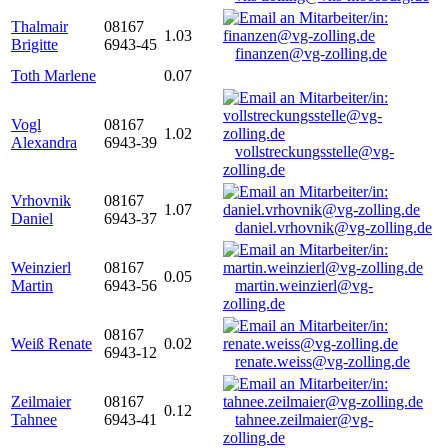
Thalmair
08167
1.03
Brigitte
6943-45
finanzen@vg-zolling.de
Toth Marlene
0.07
Vogl
08167
1.02
Alexandra
6943-39
vollstreckungsstelle@vg-
zolling.de
Vrhovnik
08167
1.07
Daniel
6943-37
daniel.vrhovnik@vg-zolling.de
Weinzierl
08167
0.05
Martin
6943-56
martin.weinzierl@vg-
zolling.de
08167
Weiß Renate
0.02
6943-12
renate.weiss@vg-zolling.de
Zeilmaier
08167
0.12
Tahnee
6943-41
tahnee.zeilmaier@vg-
zolling.de