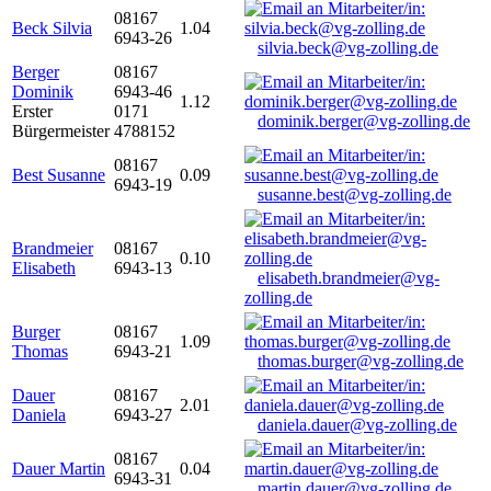
08167
Beck Silvia
1.04
6943-26
silvia.beck@vg-zolling.de
Berger
08167
Dominik
6943-46
1.12
Erster
0171
dominik.berger@vg-zolling.de
Bürgermeister
4788152
08167
Best Susanne
0.09
6943-19
susanne.best@vg-zolling.de
Brandmeier
08167
0.10
Elisabeth
6943-13
elisabeth.brandmeier@vg-
zolling.de
Burger
08167
1.09
Thomas
6943-21
thomas.burger@vg-zolling.de
Dauer
08167
2.01
Daniela
6943-27
daniela.dauer@vg-zolling.de
08167
Dauer Martin
0.04
6943-31
martin.dauer@vg-zolling.de