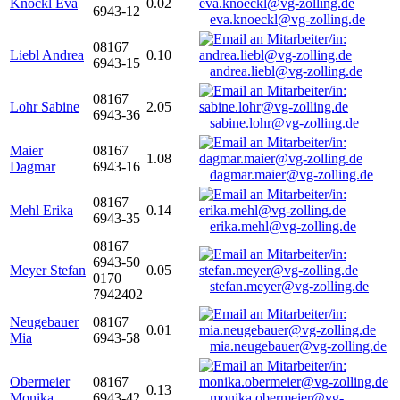
Knöckl Eva
0.02
6943-12
eva.knoeckl@vg-zolling.de
08167
Liebl Andrea
0.10
6943-15
andrea.liebl@vg-zolling.de
08167
Lohr Sabine
2.05
6943-36
sabine.lohr@vg-zolling.de
Maier
08167
1.08
Dagmar
6943-16
dagmar.maier@vg-zolling.de
08167
Mehl Erika
0.14
6943-35
erika.mehl@vg-zolling.de
08167
6943-50
Meyer Stefan
0.05
0170
stefan.meyer@vg-zolling.de
7942402
Neugebauer
08167
0.01
Mia
6943-58
mia.neugebauer@vg-zolling.de
Obermeier
08167
0.13
Monika
6943-42
monika.obermeier@vg-