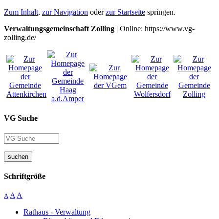
Zum Inhalt
,
zur Navigation
oder
zur Startseite
springen.
Verwaltungsgemeinschaft Zolling
| Online: https://www.vg-
zolling.de/
VG Suche
suchen
Schriftgröße
A
A
A
Rathaus - Verwaltung