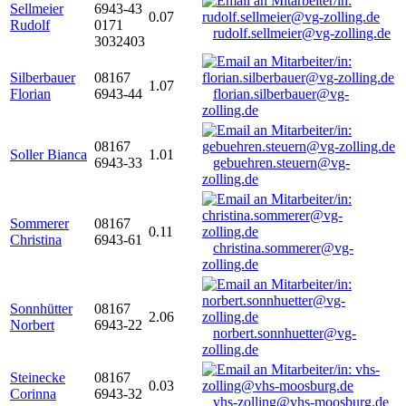
Sellmeier
6943-43
0.07
Rudolf
0171
rudolf.sellmeier@vg-zolling.de
3032403
Silberbauer
08167
1.07
Florian
6943-44
florian.silberbauer@vg-
zolling.de
08167
Soller Bianca
1.01
6943-33
gebuehren.steuern@vg-
zolling.de
Sommerer
08167
0.11
Christina
6943-61
christina.sommerer@vg-
zolling.de
Sonnhütter
08167
2.06
Norbert
6943-22
norbert.sonnhuetter@vg-
zolling.de
Steinecke
08167
0.03
Corinna
6943-32
vhs-zolling@vhs-moosburg.de