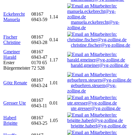
Eckebrecht
08167
1.14
Manuela
6943-59
manuela.eckebrecht@vg-
zolling.de
Fischer
08167
0.14
Christine
6943-28
christine.fischer@vg-zolling.de
Gmeiner
08167
Harald
6943-47
1.17
Erster
0170 65
harald.gmeiner@vg-zolling.de
Bürgermeister
72 528
08167
Götz Renate
1.01
6943-24
gebuehren.steuern@vg-
zolling.de
08167
Gresser Ute
0.01
6943-11
ute.gresser@vg-zolling.de
Haberl
08167
1.05
Brigitte
6943-25
brigitte.haberl@vg-zolling.de