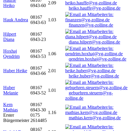
Hauffe
08167
2.09
Heiko
6943-60
heiko.hauffe@vg-zolling.de
08167
Hauk Andrea
1.03
6943-63
finanzen@vg-zolling.de
Hilpert
08167
Diana
6943-23
diana.hilpert@vg-zolling.de
Hoxhaj
08167
1.06
Qendrim
6943-53
qendrim.hoxhaj@vg-zolling.de
08167
Huber Heike
2.01
6943-66
heike.huber@vg-zolling.de
Huber
08167
1.01
Melanie
6943-52
gebuehren.steuern@vg-
zolling.de
Kern
08167
Mathias
6943-30
1.16
Erster
0175
mathias.kern@vg-zolling.de
Bürgermeister
2614485
08167