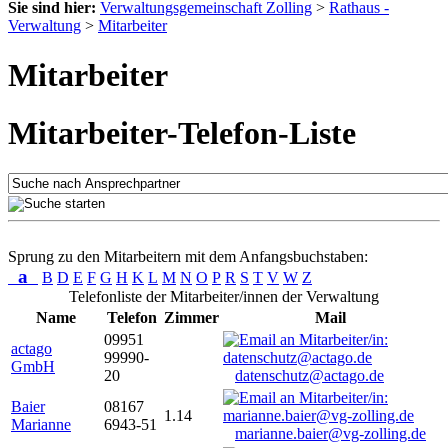
Sie sind hier:
Verwaltungsgemeinschaft Zolling
>
Rathaus -
Verwaltung
>
Mitarbeiter
Mitarbeiter
Mitarbeiter-Telefon-Liste
Sprung zu den Mitarbeitern mit dem Anfangsbuchstaben:
a
B
D
E
F
G
H
K
L
M
N
O
P
R
S
T
V
W
Z
Telefonliste der Mitarbeiter/innen der Verwaltung
Name
Telefon
Zimmer
Mail
09951
actago
99990-
GmbH
20
datenschutz@actago.de
Baier
08167
1.14
Marianne
6943-51
marianne.baier@vg-zolling.de