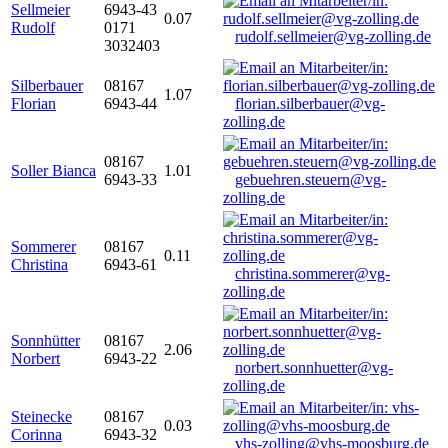
Sellmeier
6943-43
0.07
Rudolf
0171
rudolf.sellmeier@vg-zolling.de
3032403
Silberbauer
08167
1.07
Florian
6943-44
florian.silberbauer@vg-
zolling.de
08167
Soller Bianca
1.01
6943-33
gebuehren.steuern@vg-
zolling.de
Sommerer
08167
0.11
Christina
6943-61
christina.sommerer@vg-
zolling.de
Sonnhütter
08167
2.06
Norbert
6943-22
norbert.sonnhuetter@vg-
zolling.de
Steinecke
08167
0.03
Corinna
6943-32
vhs-zolling@vhs-moosburg.de