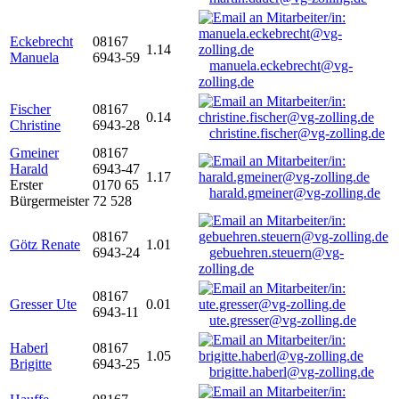
Eckebrecht
08167
1.14
Manuela
6943-59
manuela.eckebrecht@vg-
zolling.de
Fischer
08167
0.14
Christine
6943-28
christine.fischer@vg-zolling.de
Gmeiner
08167
Harald
6943-47
1.17
Erster
0170 65
harald.gmeiner@vg-zolling.de
Bürgermeister
72 528
08167
Götz Renate
1.01
6943-24
gebuehren.steuern@vg-
zolling.de
08167
Gresser Ute
0.01
6943-11
ute.gresser@vg-zolling.de
Haberl
08167
1.05
Brigitte
6943-25
brigitte.haberl@vg-zolling.de