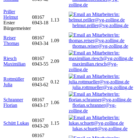
zolling.de
Priller
Helmut
08167
1.13
Erster
6943-18
helmut.priller@vg-zolling.de
Bürgermeister
Reiser
08167
1.09
Thomas
6943-34
thomas.reiser@vg-zolling.de
Riesch
08167
2.09
Maximilian
6943-55
maximilian.riesch@vg-
zolling.de
Rottmüller
08167
0.12
Julia
6943-62
julia.rottmueller@vg-zolling.de
Schranner
08167
1.06
Florian
6943-17
florian.schranner@vg-
zolling.de
08167
Schütt Lukas
1.15
6943-20
lukas.schuett@vg-zolling.de
08167