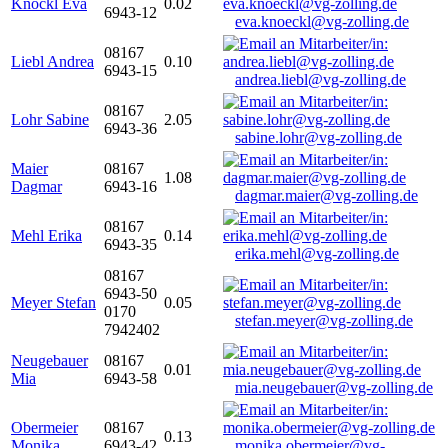
Knöckl Eva
0.02
6943-12
eva.knoeckl@vg-zolling.de
08167
Liebl Andrea
0.10
6943-15
andrea.liebl@vg-zolling.de
08167
Lohr Sabine
2.05
6943-36
sabine.lohr@vg-zolling.de
Maier
08167
1.08
Dagmar
6943-16
dagmar.maier@vg-zolling.de
08167
Mehl Erika
0.14
6943-35
erika.mehl@vg-zolling.de
08167
6943-50
Meyer Stefan
0.05
0170
stefan.meyer@vg-zolling.de
7942402
Neugebauer
08167
0.01
Mia
6943-58
mia.neugebauer@vg-zolling.de
Obermeier
08167
0.13
Monika
6943-42
monika.obermeier@vg-