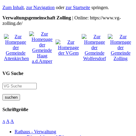
Zum Inhalt
,
zur Navigation
oder
zur Startseite
springen.
Verwaltungsgemeinschaft Zolling
| Online: https://www.vg-
zolling.de/
VG Suche
suchen
Schriftgröße
A
A
A
Rathaus - Verwaltung