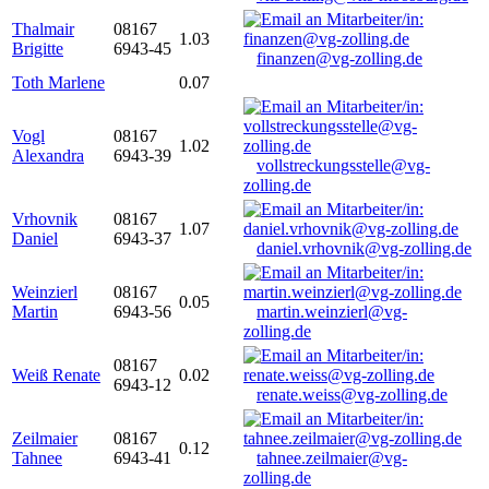
Thalmair
08167
1.03
Brigitte
6943-45
finanzen@vg-zolling.de
Toth Marlene
0.07
Vogl
08167
1.02
Alexandra
6943-39
vollstreckungsstelle@vg-
zolling.de
Vrhovnik
08167
1.07
Daniel
6943-37
daniel.vrhovnik@vg-zolling.de
Weinzierl
08167
0.05
Martin
6943-56
martin.weinzierl@vg-
zolling.de
08167
Weiß Renate
0.02
6943-12
renate.weiss@vg-zolling.de
Zeilmaier
08167
0.12
Tahnee
6943-41
tahnee.zeilmaier@vg-
zolling.de