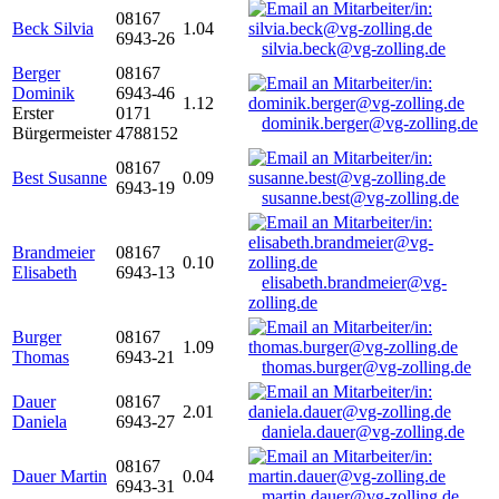
08167
Beck Silvia
1.04
6943-26
silvia.beck@vg-zolling.de
Berger
08167
Dominik
6943-46
1.12
Erster
0171
dominik.berger@vg-zolling.de
Bürgermeister
4788152
08167
Best Susanne
0.09
6943-19
susanne.best@vg-zolling.de
Brandmeier
08167
0.10
Elisabeth
6943-13
elisabeth.brandmeier@vg-
zolling.de
Burger
08167
1.09
Thomas
6943-21
thomas.burger@vg-zolling.de
Dauer
08167
2.01
Daniela
6943-27
daniela.dauer@vg-zolling.de
08167
Dauer Martin
0.04
6943-31
martin.dauer@vg-zolling.de