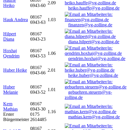
Hauffe
08167
2.09
Heiko
6943-60
heiko.hauffe@vg-zolling.de
08167
Hauk Andrea
1.03
6943-63
finanzen@vg-zolling.de
Hilpert
08167
Diana
6943-23
diana.hilpert@vg-zolling.de
Hoxhaj
08167
1.06
Qendrim
6943-53
qendrim.hoxhaj@vg-zolling.de
08167
Huber Heike
2.01
6943-66
heike.huber@vg-zolling.de
Huber
08167
1.01
Melanie
6943-52
gebuehren.steuern@vg-
zolling.de
Kern
08167
Mathias
6943-30
1.16
Erster
0175
mathias.kern@vg-zolling.de
Bürgermeister
2614485
08167