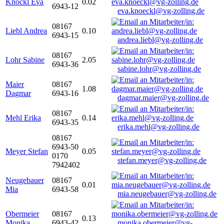
Knöckl Eva
0.02
6943-12
eva.knoeckl@vg-zolling.de
08167
Liebl Andrea
0.10
6943-15
andrea.liebl@vg-zolling.de
08167
Lohr Sabine
2.05
6943-36
sabine.lohr@vg-zolling.de
Maier
08167
1.08
Dagmar
6943-16
dagmar.maier@vg-zolling.de
08167
Mehl Erika
0.14
6943-35
erika.mehl@vg-zolling.de
08167
6943-50
Meyer Stefan
0.05
0170
stefan.meyer@vg-zolling.de
7942402
Neugebauer
08167
0.01
Mia
6943-58
mia.neugebauer@vg-zolling.de
Obermeier
08167
0.13
Monika
6943-42
monika.obermeier@vg-