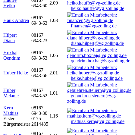
Hauffe
08167
2.09
Heiko
6943-60
heiko.hauffe@vg-zolling.de
08167
Hauk Andrea
1.03
6943-63
finanzen@vg-zolling.de
Hilpert
08167
Diana
6943-23
diana.hilpert@vg-zolling.de
Hoxhaj
08167
1.06
Qendrim
6943-53
qendrim.hoxhaj@vg-zolling.de
08167
Huber Heike
2.01
6943-66
heike.huber@vg-zolling.de
Huber
08167
1.01
Melanie
6943-52
gebuehren.steuern@vg-
zolling.de
Kern
08167
Mathias
6943-30
1.16
Erster
0175
mathias.kern@vg-zolling.de
Bürgermeister
2614485
08167