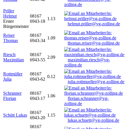
zolling.de
Priller
Helmut
08167
1.13
Erster
6943-18
helmut.priller@vg-zolling.de
Bürgermeister
Reiser
08167
1.09
Thomas
6943-34
thomas.reiser@vg-zolling.de
Riesch
08167
2.09
Maximilian
6943-55
maximilian.riesch@vg-
zolling.de
Rottmüller
08167
0.12
Julia
6943-62
julia.rottmueller@vg-zolling.de
Schranner
08167
1.06
Florian
6943-17
florian.schranner@vg-
zolling.de
08167
Schütt Lukas
1.15
6943-20
lukas.schuett@vg-zolling.de
08167