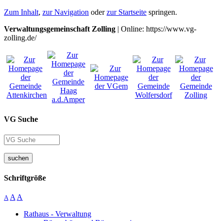
Zum Inhalt
,
zur Navigation
oder
zur Startseite
springen.
Verwaltungsgemeinschaft Zolling
| Online: https://www.vg-
zolling.de/
VG Suche
suchen
Schriftgröße
A
A
A
Rathaus - Verwaltung