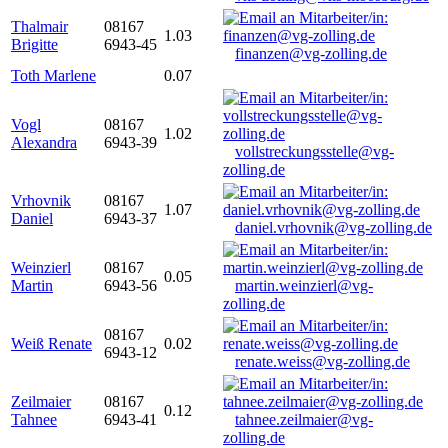
Thalmair
08167
1.03
Brigitte
6943-45
finanzen@vg-zolling.de
Toth Marlene
0.07
Vogl
08167
1.02
Alexandra
6943-39
vollstreckungsstelle@vg-
zolling.de
Vrhovnik
08167
1.07
Daniel
6943-37
daniel.vrhovnik@vg-zolling.de
Weinzierl
08167
0.05
Martin
6943-56
martin.weinzierl@vg-
zolling.de
08167
Weiß Renate
0.02
6943-12
renate.weiss@vg-zolling.de
Zeilmaier
08167
0.12
Tahnee
6943-41
tahnee.zeilmaier@vg-
zolling.de