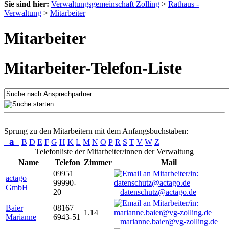
Sie sind hier:
Verwaltungsgemeinschaft Zolling
>
Rathaus -
Verwaltung
>
Mitarbeiter
Mitarbeiter
Mitarbeiter-Telefon-Liste
Sprung zu den Mitarbeitern mit dem Anfangsbuchstaben:
a
B
D
E
F
G
H
K
L
M
N
O
P
R
S
T
V
W
Z
Telefonliste der Mitarbeiter/innen der Verwaltung
Name
Telefon
Zimmer
Mail
09951
actago
99990-
GmbH
20
datenschutz@actago.de
Baier
08167
1.14
Marianne
6943-51
marianne.baier@vg-zolling.de