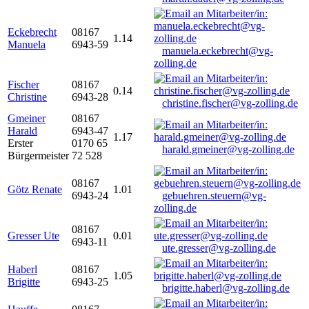
Eckebrecht
08167
1.14
Manuela
6943-59
manuela.eckebrecht@vg-
zolling.de
Fischer
08167
0.14
Christine
6943-28
christine.fischer@vg-zolling.de
Gmeiner
08167
Harald
6943-47
1.17
Erster
0170 65
harald.gmeiner@vg-zolling.de
Bürgermeister
72 528
08167
Götz Renate
1.01
6943-24
gebuehren.steuern@vg-
zolling.de
08167
Gresser Ute
0.01
6943-11
ute.gresser@vg-zolling.de
Haberl
08167
1.05
Brigitte
6943-25
brigitte.haberl@vg-zolling.de