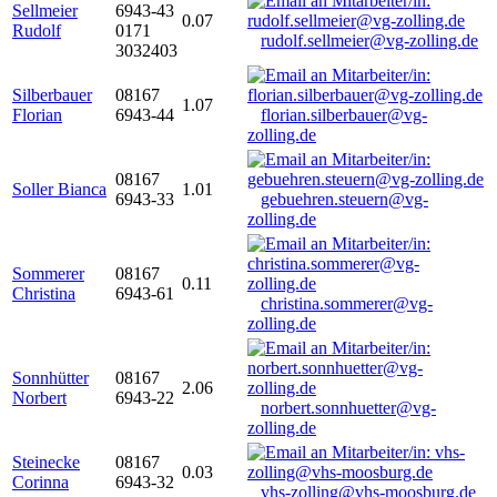
Sellmeier
6943-43
0.07
Rudolf
0171
rudolf.sellmeier@vg-zolling.de
3032403
Silberbauer
08167
1.07
Florian
6943-44
florian.silberbauer@vg-
zolling.de
08167
Soller Bianca
1.01
6943-33
gebuehren.steuern@vg-
zolling.de
Sommerer
08167
0.11
Christina
6943-61
christina.sommerer@vg-
zolling.de
Sonnhütter
08167
2.06
Norbert
6943-22
norbert.sonnhuetter@vg-
zolling.de
Steinecke
08167
0.03
Corinna
6943-32
vhs-zolling@vhs-moosburg.de