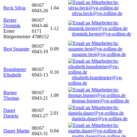
08167
Beck Silvia
1.04
6943-26
silvia.beck@vg-zolling.de
Berger
08167
Dominik
6943-46
1.12
Erster
0171
dominik.berger@vg-zolling.de
Bürgermeister
4788152
08167
Best Susanne
0.09
6943-19
susanne.best@vg-zolling.de
Brandmeier
08167
0.10
Elisabeth
6943-13
elisabeth.brandmeier@vg-
zolling.de
Burger
08167
1.09
Thomas
6943-21
thomas.burger@vg-zolling.de
Dauer
08167
2.01
Daniela
6943-27
daniela.dauer@vg-zolling.de
08167
Dauer Martin
0.04
6943-31
martin.dauer@vg-zolling.de