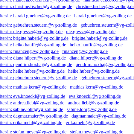
christine.fischer@vg-zolling.d
harald.gmeiner@vg-zolling.de
gebuehren.steuern@vg-zolli
ute.gresser@vg-zolling.de
brigitte.haberl@vg-zolling.de
heiko.hauffe@vg-zolling.de
finanzen@vg-zolling.de
diana.hilpert@vg-zolling.de
qendrim.hoxhaj@vg-zolling.d
heike.huber@vg-zolling.de
gebuehren.steuern@vg-zolli
mathias.kern@vg-zolling.de
eva.knoeckl@vg-zolling.de
andrea.liebl@vg-zolling.de
sabine.lohr@vg-zolling.de
dagmar.maier@vg-zolling.de
erika.mehl@vg-zolling.de
stefan.meyer@vg-zolling.de