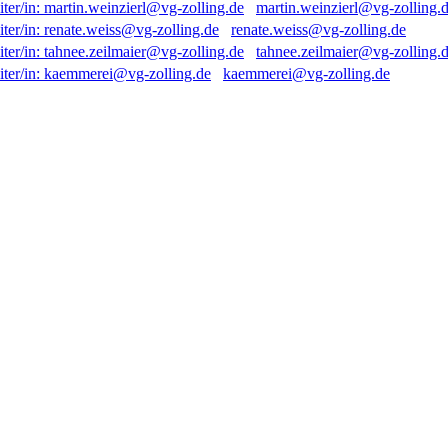
martin.weinzierl@vg-zolling.
renate.weiss@vg-zolling.de
tahnee.zeilmaier@vg-zolling.
kaemmerei@vg-zolling.de