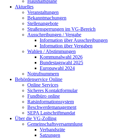
Haushaltspläne
Aktuelles
Veranstaltungen
Bekanntmachungen
Stellenangebote
Straßensperrungen im VG-Bereich
Ausschreibungen / Vergabe
Information über Ausschreibungen
Information über Vergaben
Wahlen / Abstimmungen
Kommunalwahl 2026
Bundestagswahl 2025
Europawahl 2024
Notrufnummern
Behördenservice Online
Online Services
Sicheres Kontaktformular
Fundbüro online
Ratsinformationssystem
Beschwerdemanagement
SEPA Lastschriftmandat
Über die VG-Zolling
Gemeinschaftsversammlung
Verbandsräte
Satzungen