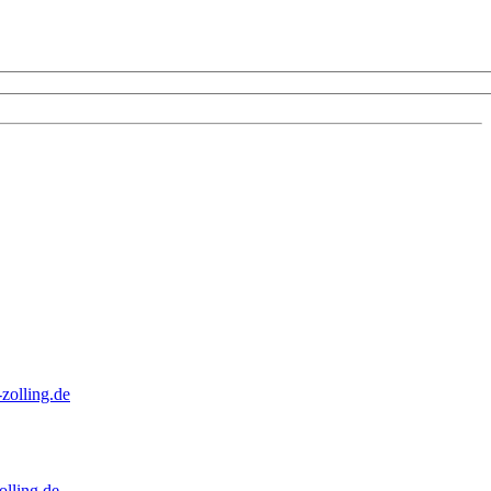
zolling.de
lling.de