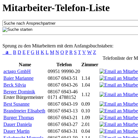
Mitarbeiter-Telefon-Liste
Sprung zu den Mitarbeitern mit dem Anfangsbuchstaben:
a
B
D
E
F
G
H
K
L
M
N
O
P
R
S
T
V
W
Z
Telefonliste der M
Name
Telefon
Zimmer
actago GmbH
09951 99990-20
Baier Marianne
08167 6943-51
1.14
Beck Silvia
08167 6943-26
1.04
Berger Dominik
08167 6943-46
1.12
Erster Bürgermeister
0171 4788152
Best Susanne
08167 6943-19
0.09
Brandmeier Elisabeth
08167 6943-13
0.10
Burger Thomas
08167 6943-21
1.09
Dauer Daniela
08167 6943-27
2.01
Dauer Martin
08167 6943-31
0.04
Eckebrecht Manuela
08167 6943-59
1.14