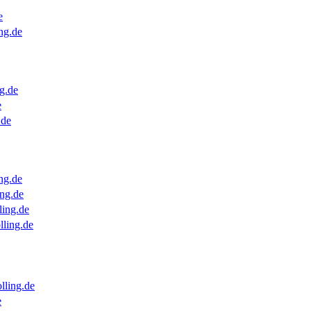
e
ng.de
g.de
e
.de
ng.de
ng.de
ling.de
lling.de
lling.de
e