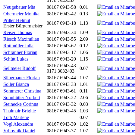
0170 7942402
Neugebauer Mia
08167 6943-58
0.01
Obermeier Monika
08167 6943-42
0.13
Priller Helmut
08167 6943-18
1.13
Erster Bürgermeister
Reiser Thomas
08167 6943-34
1.09
Riesch Maximilian
08167 6943-55
2.09
Rottmüller Julia
08167 6943-62
0.12
Schranner Florian
08167 6943-17
1.06
Schütt Lukas
08167 6943-20
1.15
08167 6943-43
Sellmeier Rudolf
0.07
0171 3032403
Silberbauer Florian
08167 6943-44
1.07
Soller Bianca
08167 6943-33
1.01
Sommerer Christina
08167 6943-61
0.11
Sonnhütter Norbert
08167 6943-22
2.06
Steinecke Corinna
08167 6943-32
0.03
Thalmair Brigitte
08167 6943-45
1.03
Toth Marlene
0.07
Vogl Alexandra
08167 6943-39
1.02
Vrhovnik Daniel
08167 6943-37
1.07