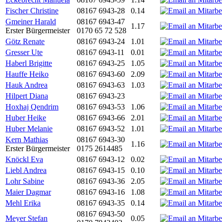
Fischer Christine
08167 6943-28
0.14
Gmeiner Harald
08167 6943-47
1.17
Erster Bürgermeister
0170 65 72 528
Götz Renate
08167 6943-24
1.01
Gresser Ute
08167 6943-11
0.01
Haberl Brigitte
08167 6943-25
1.05
Hauffe Heiko
08167 6943-60
2.09
Hauk Andrea
08167 6943-63
1.03
Hilpert Diana
08167 6943-23
Hoxhaj Qendrim
08167 6943-53
1.06
Huber Heike
08167 6943-66
2.01
Huber Melanie
08167 6943-52
1.01
Kern Mathias
08167 6943-30
1.16
Erster Bürgermeister
0175 2614485
Knöckl Eva
08167 6943-12
0.02
Liebl Andrea
08167 6943-15
0.10
Lohr Sabine
08167 6943-36
2.05
Maier Dagmar
08167 6943-16
1.08
Mehl Erika
08167 6943-35
0.14
08167 6943-50
Meyer Stefan
0.05