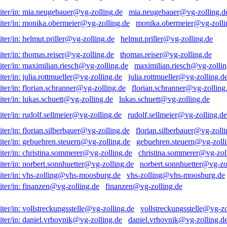
mia.neugebauer@vg-zolling.d
monika.obermeier@vg-zolli
helmut.priller@vg-zolling.de
thomas.reiser@vg-zolling.de
maximilian.riesch@vg-zollin
julia.rottmueller@vg-zolling.d
florian.schranner@vg-zolling
lukas.schuett@vg-zolling.de
rudolf.sellmeier@vg-zolling.de
florian.silberbauer@vg-zolli
gebuehren.steuern@vg-zolli
christina.sommerer@vg-zol
norbert.sonnhuetter@vg-zo
vhs-zolling@vhs-moosburg.de
finanzen@vg-zolling.de
vollstreckungsstelle@vg-zo
daniel.vrhovnik@vg-zolling.d