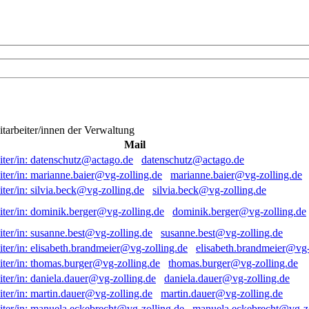
itarbeiter/innen der Verwaltung
Mail
datenschutz@actago.de
marianne.baier@vg-zolling.de
silvia.beck@vg-zolling.de
dominik.berger@vg-zolling.de
susanne.best@vg-zolling.de
elisabeth.brandmeier@vg-
thomas.burger@vg-zolling.de
daniela.dauer@vg-zolling.de
martin.dauer@vg-zolling.de
manuela.eckebrecht@vg-zo