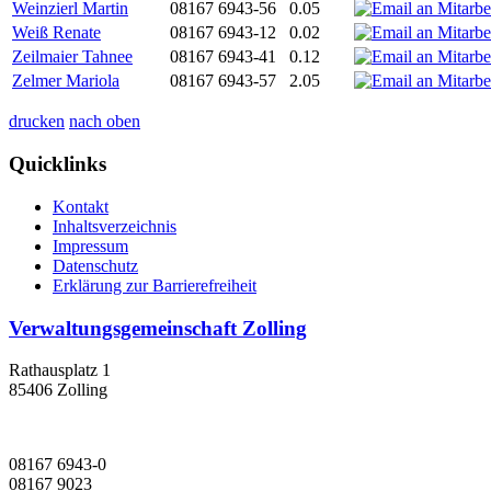
Weinzierl Martin
08167 6943-56
0.05
Weiß Renate
08167 6943-12
0.02
Zeilmaier Tahnee
08167 6943-41
0.12
Zelmer Mariola
08167 6943-57
2.05
drucken
nach oben
Quicklinks
Kontakt
Inhaltsverzeichnis
Impressum
Datenschutz
Erklärung zur Barrierefreiheit
Verwaltungsgemeinschaft Zolling
Rathausplatz 1
85406 Zolling
08167 6943-0
08167 9023