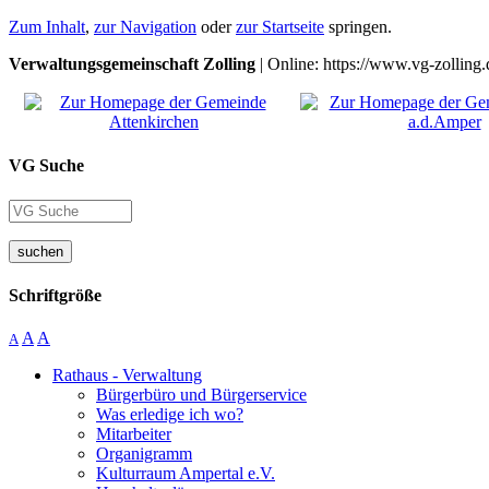
Zum Inhalt
,
zur Navigation
oder
zur Startseite
springen.
Verwaltungsgemeinschaft Zolling
| Online: https://www.vg-zolling.
VG Suche
suchen
Schriftgröße
A
A
A
Rathaus - Verwaltung
Bürgerbüro und Bürgerservice
Was erledige ich wo?
Mitarbeiter
Organigramm
Kulturraum Ampertal e.V.