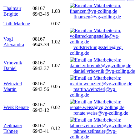
Thalmair
08167
1.03
Brigitte
6943-45
finanzen@vg-zolling.de
Toth Marlene
0.07
Vogl
08167
1.02
Alexandra
6943-39
vollstreckungsstelle@vg-
zolling.de
Vrhovnik
08167
1.07
Daniel
6943-37
daniel.vrhovnik@vg-zolling.de
Weinzierl
08167
0.05
Martin
6943-56
martin.weinzierl@vg-
zolling.de
08167
Weiß Renate
0.02
6943-12
renate.weiss@vg-zolling.de
Zeilmaier
08167
0.12
Tahnee
6943-41
tahnee.zeilmaier@vg-
zolling.de