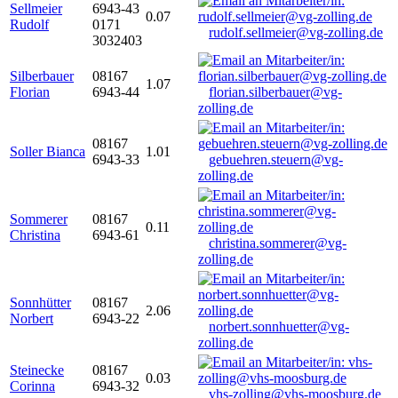
Sellmeier
6943-43
0.07
Rudolf
0171
rudolf.sellmeier@vg-zolling.de
3032403
Silberbauer
08167
1.07
Florian
6943-44
florian.silberbauer@vg-
zolling.de
08167
Soller Bianca
1.01
6943-33
gebuehren.steuern@vg-
zolling.de
Sommerer
08167
0.11
Christina
6943-61
christina.sommerer@vg-
zolling.de
Sonnhütter
08167
2.06
Norbert
6943-22
norbert.sonnhuetter@vg-
zolling.de
Steinecke
08167
0.03
Corinna
6943-32
vhs-zolling@vhs-moosburg.de