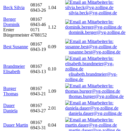
08167
Beck Silvia
1.04
6943-26
silvia.beck@vg-zolling.de
Berger
08167
Dominik
6943-46
1.12
Erster
0171
dominik.berger@vg-zolling.de
Bürgermeister
4788152
08167
Best Susanne
0.09
6943-19
susanne.best@vg-zolling.de
Brandmeier
08167
0.10
Elisabeth
6943-13
elisabeth.brandmeier@vg-
zolling.de
Burger
08167
1.09
Thomas
6943-21
thomas.burger@vg-zolling.de
Dauer
08167
2.01
Daniela
6943-27
daniela.dauer@vg-zolling.de
08167
Dauer Martin
0.04
6943-31
martin.dauer@vg-zolling.de