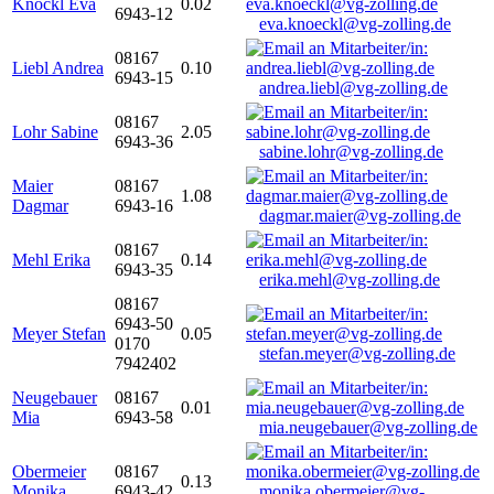
Knöckl Eva
0.02
6943-12
eva.knoeckl@vg-zolling.de
08167
Liebl Andrea
0.10
6943-15
andrea.liebl@vg-zolling.de
08167
Lohr Sabine
2.05
6943-36
sabine.lohr@vg-zolling.de
Maier
08167
1.08
Dagmar
6943-16
dagmar.maier@vg-zolling.de
08167
Mehl Erika
0.14
6943-35
erika.mehl@vg-zolling.de
08167
6943-50
Meyer Stefan
0.05
0170
stefan.meyer@vg-zolling.de
7942402
Neugebauer
08167
0.01
Mia
6943-58
mia.neugebauer@vg-zolling.de
Obermeier
08167
0.13
Monika
6943-42
monika.obermeier@vg-