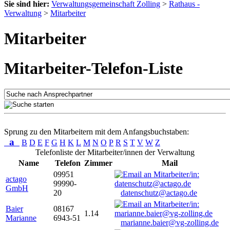
Sie sind hier:
Verwaltungsgemeinschaft Zolling
>
Rathaus -
Verwaltung
>
Mitarbeiter
Mitarbeiter
Mitarbeiter-Telefon-Liste
Sprung zu den Mitarbeitern mit dem Anfangsbuchstaben:
a
B
D
E
F
G
H
K
L
M
N
O
P
R
S
T
V
W
Z
Telefonliste der Mitarbeiter/innen der Verwaltung
Name
Telefon
Zimmer
Mail
09951
actago
99990-
GmbH
20
datenschutz@actago.de
Baier
08167
1.14
Marianne
6943-51
marianne.baier@vg-zolling.de