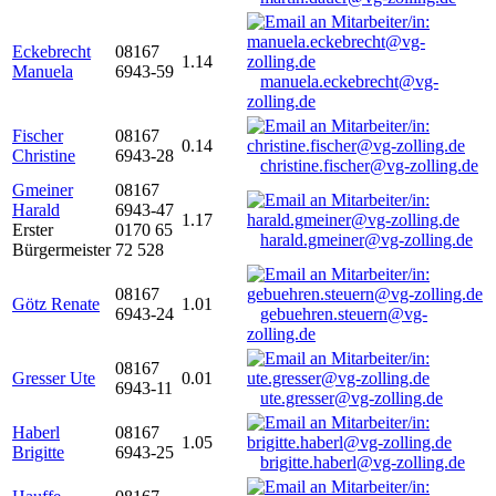
Eckebrecht
08167
1.14
Manuela
6943-59
manuela.eckebrecht@vg-
zolling.de
Fischer
08167
0.14
Christine
6943-28
christine.fischer@vg-zolling.de
Gmeiner
08167
Harald
6943-47
1.17
Erster
0170 65
harald.gmeiner@vg-zolling.de
Bürgermeister
72 528
08167
Götz Renate
1.01
6943-24
gebuehren.steuern@vg-
zolling.de
08167
Gresser Ute
0.01
6943-11
ute.gresser@vg-zolling.de
Haberl
08167
1.05
Brigitte
6943-25
brigitte.haberl@vg-zolling.de