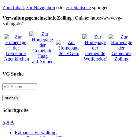
Zum Inhalt
,
zur Navigation
oder
zur Startseite
springen.
Verwaltungsgemeinschaft Zolling
| Online: https://www.vg-
zolling.de/
VG Suche
suchen
Schriftgröße
A
A
A
Rathaus - Verwaltung