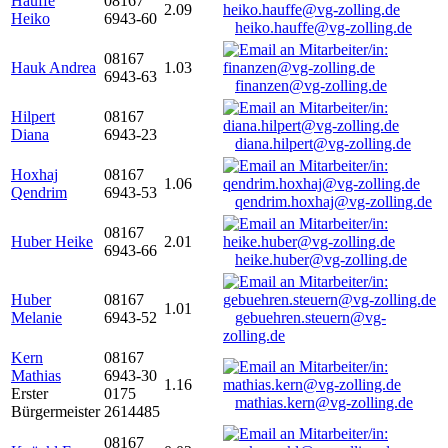
Hauffe
08167
2.09
Heiko
6943-60
heiko.hauffe@vg-zolling.de
08167
Hauk Andrea
1.03
6943-63
finanzen@vg-zolling.de
Hilpert
08167
Diana
6943-23
diana.hilpert@vg-zolling.de
Hoxhaj
08167
1.06
Qendrim
6943-53
qendrim.hoxhaj@vg-zolling.de
08167
Huber Heike
2.01
6943-66
heike.huber@vg-zolling.de
Huber
08167
1.01
Melanie
6943-52
gebuehren.steuern@vg-
zolling.de
Kern
08167
Mathias
6943-30
1.16
Erster
0175
mathias.kern@vg-zolling.de
Bürgermeister
2614485
08167