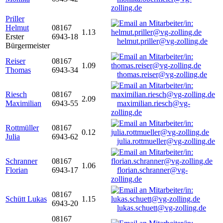
zolling.de
Priller
Helmut
08167
1.13
Erster
6943-18
helmut.priller@vg-zolling.de
Bürgermeister
Reiser
08167
1.09
Thomas
6943-34
thomas.reiser@vg-zolling.de
Riesch
08167
2.09
Maximilian
6943-55
maximilian.riesch@vg-
zolling.de
Rottmüller
08167
0.12
Julia
6943-62
julia.rottmueller@vg-zolling.de
Schranner
08167
1.06
Florian
6943-17
florian.schranner@vg-
zolling.de
08167
Schütt Lukas
1.15
6943-20
lukas.schuett@vg-zolling.de
08167