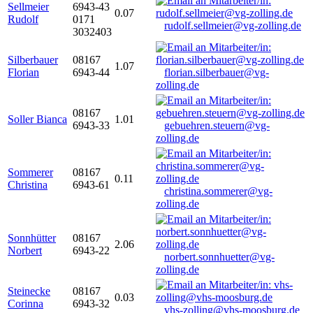
Sellmeier
6943-43
0.07
Rudolf
0171
rudolf.sellmeier@vg-zolling.de
3032403
Silberbauer
08167
1.07
Florian
6943-44
florian.silberbauer@vg-
zolling.de
08167
Soller Bianca
1.01
6943-33
gebuehren.steuern@vg-
zolling.de
Sommerer
08167
0.11
Christina
6943-61
christina.sommerer@vg-
zolling.de
Sonnhütter
08167
2.06
Norbert
6943-22
norbert.sonnhuetter@vg-
zolling.de
Steinecke
08167
0.03
Corinna
6943-32
vhs-zolling@vhs-moosburg.de