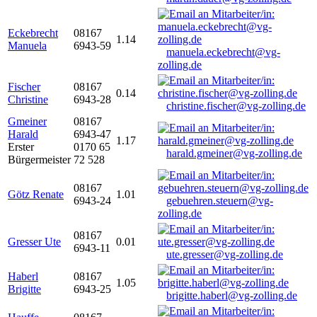
Eckebrecht
08167
1.14
Manuela
6943-59
manuela.eckebrecht@vg-
zolling.de
Fischer
08167
0.14
Christine
6943-28
christine.fischer@vg-zolling.de
Gmeiner
08167
Harald
6943-47
1.17
Erster
0170 65
harald.gmeiner@vg-zolling.de
Bürgermeister
72 528
08167
Götz Renate
1.01
6943-24
gebuehren.steuern@vg-
zolling.de
08167
Gresser Ute
0.01
6943-11
ute.gresser@vg-zolling.de
Haberl
08167
1.05
Brigitte
6943-25
brigitte.haberl@vg-zolling.de