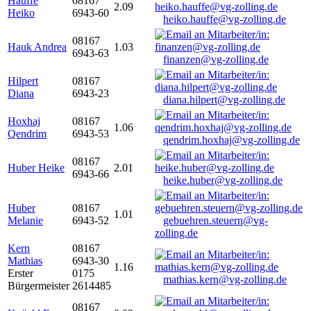
Hauffe
08167
2.09
Heiko
6943-60
heiko.hauffe@vg-zolling.de
08167
Hauk Andrea
1.03
6943-63
finanzen@vg-zolling.de
Hilpert
08167
Diana
6943-23
diana.hilpert@vg-zolling.de
Hoxhaj
08167
1.06
Qendrim
6943-53
qendrim.hoxhaj@vg-zolling.de
08167
Huber Heike
2.01
6943-66
heike.huber@vg-zolling.de
Huber
08167
1.01
Melanie
6943-52
gebuehren.steuern@vg-
zolling.de
Kern
08167
Mathias
6943-30
1.16
Erster
0175
mathias.kern@vg-zolling.de
Bürgermeister
2614485
08167