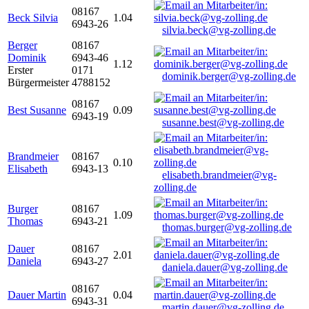
08167
Beck Silvia
1.04
6943-26
silvia.beck@vg-zolling.de
Berger
08167
Dominik
6943-46
1.12
Erster
0171
dominik.berger@vg-zolling.de
Bürgermeister
4788152
08167
Best Susanne
0.09
6943-19
susanne.best@vg-zolling.de
Brandmeier
08167
0.10
Elisabeth
6943-13
elisabeth.brandmeier@vg-
zolling.de
Burger
08167
1.09
Thomas
6943-21
thomas.burger@vg-zolling.de
Dauer
08167
2.01
Daniela
6943-27
daniela.dauer@vg-zolling.de
08167
Dauer Martin
0.04
6943-31
martin.dauer@vg-zolling.de