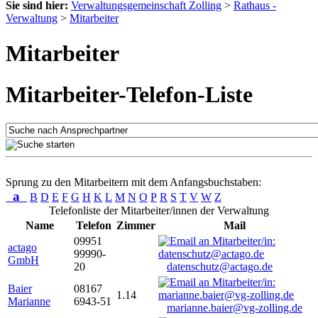
Sie sind hier:
Verwaltungsgemeinschaft Zolling
>
Rathaus -
Verwaltung
>
Mitarbeiter
Mitarbeiter
Mitarbeiter-Telefon-Liste
Sprung zu den Mitarbeitern mit dem Anfangsbuchstaben:
a
B
D
E
F
G
H
K
L
M
N
O
P
R
S
T
V
W
Z
Telefonliste der Mitarbeiter/innen der Verwaltung
Name
Telefon
Zimmer
Mail
09951
actago
99990-
GmbH
20
datenschutz@actago.de
Baier
08167
1.14
Marianne
6943-51
marianne.baier@vg-zolling.de