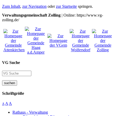
Zum Inhalt
,
zur Navigation
oder
zur Startseite
springen.
Verwaltungsgemeinschaft Zolling
| Online: https://www.vg-
zolling.de/
VG Suche
suchen
Schriftgröße
A
A
A
Rathaus - Verwaltung