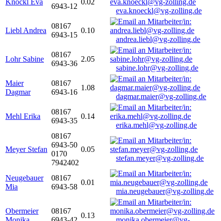
Knöckl Eva
0.02
6943-12
eva.knoeckl@vg-zolling.de
08167
Liebl Andrea
0.10
6943-15
andrea.liebl@vg-zolling.de
08167
Lohr Sabine
2.05
6943-36
sabine.lohr@vg-zolling.de
Maier
08167
1.08
Dagmar
6943-16
dagmar.maier@vg-zolling.de
08167
Mehl Erika
0.14
6943-35
erika.mehl@vg-zolling.de
08167
6943-50
Meyer Stefan
0.05
0170
stefan.meyer@vg-zolling.de
7942402
Neugebauer
08167
0.01
Mia
6943-58
mia.neugebauer@vg-zolling.de
Obermeier
08167
0.13
Monika
6943-42
monika.obermeier@vg-