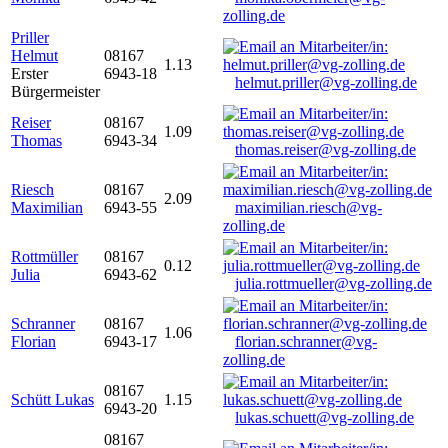
zolling.de
Priller
Helmut
08167
1.13
Erster
6943-18
helmut.priller@vg-zolling.de
Bürgermeister
Reiser
08167
1.09
Thomas
6943-34
thomas.reiser@vg-zolling.de
Riesch
08167
2.09
Maximilian
6943-55
maximilian.riesch@vg-
zolling.de
Rottmüller
08167
0.12
Julia
6943-62
julia.rottmueller@vg-zolling.de
Schranner
08167
1.06
Florian
6943-17
florian.schranner@vg-
zolling.de
08167
Schütt Lukas
1.15
6943-20
lukas.schuett@vg-zolling.de
08167