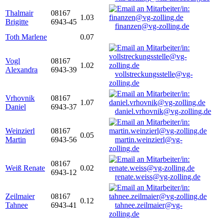
Thalmair
08167
1.03
Brigitte
6943-45
finanzen@vg-zolling.de
Toth Marlene
0.07
Vogl
08167
1.02
Alexandra
6943-39
vollstreckungsstelle@vg-
zolling.de
Vrhovnik
08167
1.07
Daniel
6943-37
daniel.vrhovnik@vg-zolling.de
Weinzierl
08167
0.05
Martin
6943-56
martin.weinzierl@vg-
zolling.de
08167
Weiß Renate
0.02
6943-12
renate.weiss@vg-zolling.de
Zeilmaier
08167
0.12
Tahnee
6943-41
tahnee.zeilmaier@vg-
zolling.de