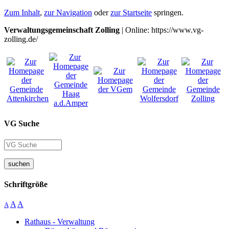
Zum Inhalt
,
zur Navigation
oder
zur Startseite
springen.
Verwaltungsgemeinschaft Zolling
| Online: https://www.vg-
zolling.de/
VG Suche
suchen
Schriftgröße
A
A
A
Rathaus - Verwaltung