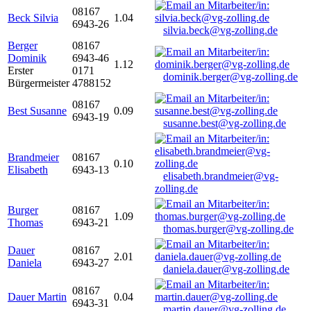
08167
Beck Silvia
1.04
6943-26
silvia.beck@vg-zolling.de
Berger
08167
Dominik
6943-46
1.12
Erster
0171
dominik.berger@vg-zolling.de
Bürgermeister
4788152
08167
Best Susanne
0.09
6943-19
susanne.best@vg-zolling.de
Brandmeier
08167
0.10
Elisabeth
6943-13
elisabeth.brandmeier@vg-
zolling.de
Burger
08167
1.09
Thomas
6943-21
thomas.burger@vg-zolling.de
Dauer
08167
2.01
Daniela
6943-27
daniela.dauer@vg-zolling.de
08167
Dauer Martin
0.04
6943-31
martin.dauer@vg-zolling.de