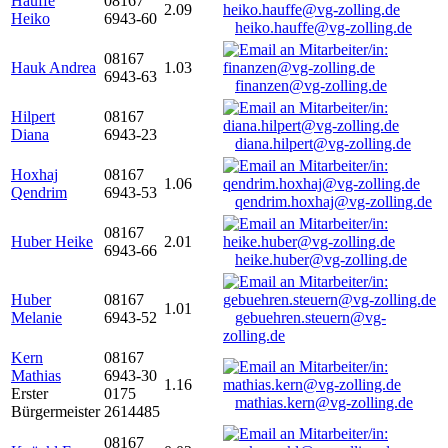
Hauffe
08167
2.09
Heiko
6943-60
heiko.hauffe@vg-zolling.de
08167
Hauk Andrea
1.03
6943-63
finanzen@vg-zolling.de
Hilpert
08167
Diana
6943-23
diana.hilpert@vg-zolling.de
Hoxhaj
08167
1.06
Qendrim
6943-53
qendrim.hoxhaj@vg-zolling.de
08167
Huber Heike
2.01
6943-66
heike.huber@vg-zolling.de
Huber
08167
1.01
Melanie
6943-52
gebuehren.steuern@vg-
zolling.de
Kern
08167
Mathias
6943-30
1.16
Erster
0175
mathias.kern@vg-zolling.de
Bürgermeister
2614485
08167