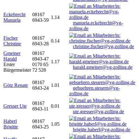
Eckebrecht
08167
1.14
Manuela
6943-59
manuela.eckebrecht@vg-
zolling.de
Fischer
08167
0.14
Christine
6943-28
christine.fischer@vg-zolling.de
Gmeiner
08167
Harald
6943-47
1.17
Erster
0170 65
harald.gmeiner@vg-zolling.de
Bürgermeister
72 528
08167
Götz Renate
1.01
6943-24
gebuehren.steuern@vg-
zolling.de
08167
Gresser Ute
0.01
6943-11
ute.gresser@vg-zolling.de
Haberl
08167
1.05
Brigitte
6943-25
brigitte.haberl@vg-zolling.de