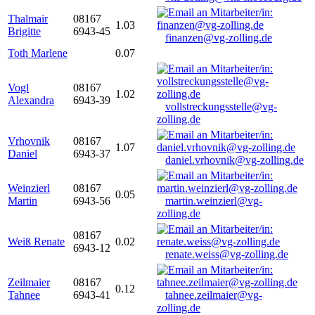
Thalmair
08167
1.03
Brigitte
6943-45
finanzen@vg-zolling.de
Toth Marlene
0.07
Vogl
08167
1.02
Alexandra
6943-39
vollstreckungsstelle@vg-
zolling.de
Vrhovnik
08167
1.07
Daniel
6943-37
daniel.vrhovnik@vg-zolling.de
Weinzierl
08167
0.05
Martin
6943-56
martin.weinzierl@vg-
zolling.de
08167
Weiß Renate
0.02
6943-12
renate.weiss@vg-zolling.de
Zeilmaier
08167
0.12
Tahnee
6943-41
tahnee.zeilmaier@vg-
zolling.de