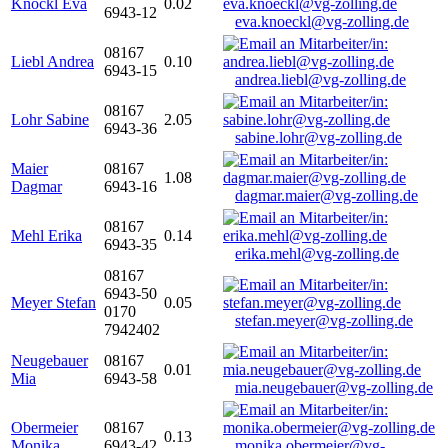
Knöckl Eva
0.02
6943-12
eva.knoeckl@vg-zolling.de
08167
Liebl Andrea
0.10
6943-15
andrea.liebl@vg-zolling.de
08167
Lohr Sabine
2.05
6943-36
sabine.lohr@vg-zolling.de
Maier
08167
1.08
Dagmar
6943-16
dagmar.maier@vg-zolling.de
08167
Mehl Erika
0.14
6943-35
erika.mehl@vg-zolling.de
08167
6943-50
Meyer Stefan
0.05
0170
stefan.meyer@vg-zolling.de
7942402
Neugebauer
08167
0.01
Mia
6943-58
mia.neugebauer@vg-zolling.de
Obermeier
08167
0.13
Monika
6943-42
monika.obermeier@vg-