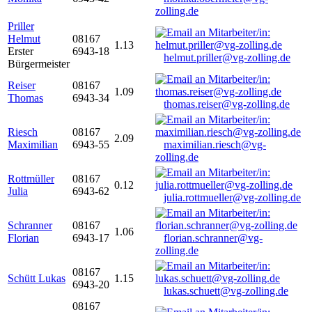
zolling.de
Priller
Helmut
08167
1.13
Erster
6943-18
helmut.priller@vg-zolling.de
Bürgermeister
Reiser
08167
1.09
Thomas
6943-34
thomas.reiser@vg-zolling.de
Riesch
08167
2.09
Maximilian
6943-55
maximilian.riesch@vg-
zolling.de
Rottmüller
08167
0.12
Julia
6943-62
julia.rottmueller@vg-zolling.de
Schranner
08167
1.06
Florian
6943-17
florian.schranner@vg-
zolling.de
08167
Schütt Lukas
1.15
6943-20
lukas.schuett@vg-zolling.de
08167