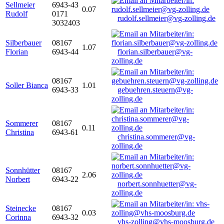
Sellmeier
6943-43
0.07
Rudolf
0171
rudolf.sellmeier@vg-zolling.de
3032403
Silberbauer
08167
1.07
Florian
6943-44
florian.silberbauer@vg-
zolling.de
08167
Soller Bianca
1.01
6943-33
gebuehren.steuern@vg-
zolling.de
Sommerer
08167
0.11
Christina
6943-61
christina.sommerer@vg-
zolling.de
Sonnhütter
08167
2.06
Norbert
6943-22
norbert.sonnhuetter@vg-
zolling.de
Steinecke
08167
0.03
Corinna
6943-32
vhs-zolling@vhs-moosburg.de