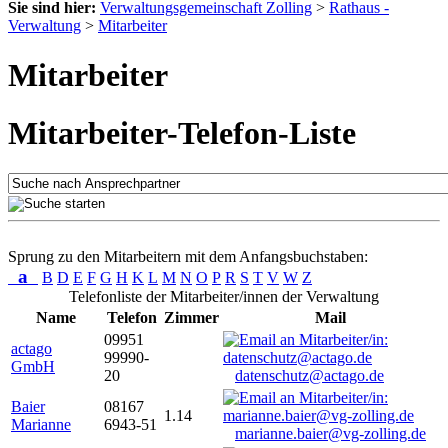
Sie sind hier:
Verwaltungsgemeinschaft Zolling
>
Rathaus -
Verwaltung
>
Mitarbeiter
Mitarbeiter
Mitarbeiter-Telefon-Liste
Sprung zu den Mitarbeitern mit dem Anfangsbuchstaben:
a
B
D
E
F
G
H
K
L
M
N
O
P
R
S
T
V
W
Z
Telefonliste der Mitarbeiter/innen der Verwaltung
Name
Telefon
Zimmer
Mail
09951
actago
99990-
GmbH
20
datenschutz@actago.de
Baier
08167
1.14
Marianne
6943-51
marianne.baier@vg-zolling.de