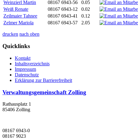
Weinzierl Martin
08167 6943-56
0.05
Weiß Renate
08167 6943-12
0.02
Zeilmaier Tahnee
08167 6943-41
0.12
Zelmer Mariola
08167 6943-57
2.05
drucken
nach oben
Quicklinks
Kontakt
Inhaltsverzeichnis
Impressum
Datenschutz
Erklärung zur Barrierefreiheit
Verwaltungsgemeinschaft Zolling
Rathausplatz 1
85406 Zolling
08167 6943-0
08167 9023