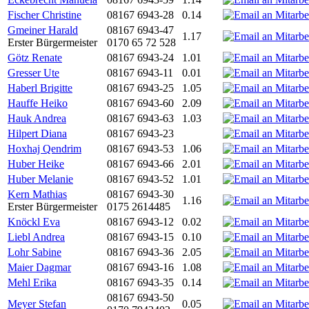
Fischer Christine
08167 6943-28
0.14
Gmeiner Harald
08167 6943-47
1.17
Erster Bürgermeister
0170 65 72 528
Götz Renate
08167 6943-24
1.01
Gresser Ute
08167 6943-11
0.01
Haberl Brigitte
08167 6943-25
1.05
Hauffe Heiko
08167 6943-60
2.09
Hauk Andrea
08167 6943-63
1.03
Hilpert Diana
08167 6943-23
Hoxhaj Qendrim
08167 6943-53
1.06
Huber Heike
08167 6943-66
2.01
Huber Melanie
08167 6943-52
1.01
Kern Mathias
08167 6943-30
1.16
Erster Bürgermeister
0175 2614485
Knöckl Eva
08167 6943-12
0.02
Liebl Andrea
08167 6943-15
0.10
Lohr Sabine
08167 6943-36
2.05
Maier Dagmar
08167 6943-16
1.08
Mehl Erika
08167 6943-35
0.14
08167 6943-50
Meyer Stefan
0.05