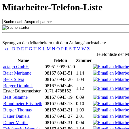
Mitarbeiter-Telefon-Liste
Sprung zu den Mitarbeitern mit dem Anfangsbuchstaben:
a
B
D
E
F
G
H
K
L
M
N
O
P
R
S
T
V
W
Z
Telefonliste der M
Name
Telefon
Zimmer
actago GmbH
09951 99990-20
Baier Marianne
08167 6943-51
1.14
Beck Silvia
08167 6943-26
1.04
Berger Dominik
08167 6943-46
1.12
Erster Bürgermeister
0171 4788152
Best Susanne
08167 6943-19
0.09
Brandmeier Elisabeth
08167 6943-13
0.10
Burger Thomas
08167 6943-21
1.09
Dauer Daniela
08167 6943-27
2.01
Dauer Martin
08167 6943-31
0.04
Eckebrecht Manuela
08167 6943-59
1.14