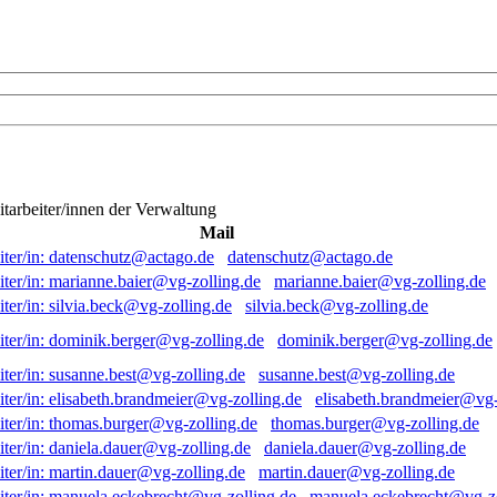
itarbeiter/innen der Verwaltung
Mail
datenschutz@actago.de
marianne.baier@vg-zolling.de
silvia.beck@vg-zolling.de
dominik.berger@vg-zolling.de
susanne.best@vg-zolling.de
elisabeth.brandmeier@vg-
thomas.burger@vg-zolling.de
daniela.dauer@vg-zolling.de
martin.dauer@vg-zolling.de
manuela.eckebrecht@vg-zo