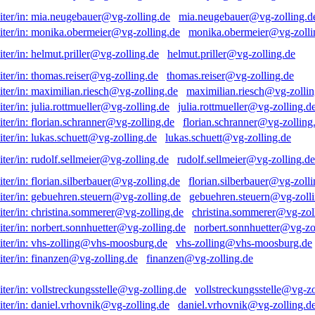
mia.neugebauer@vg-zolling.d
monika.obermeier@vg-zolli
helmut.priller@vg-zolling.de
thomas.reiser@vg-zolling.de
maximilian.riesch@vg-zollin
julia.rottmueller@vg-zolling.d
florian.schranner@vg-zolling
lukas.schuett@vg-zolling.de
rudolf.sellmeier@vg-zolling.de
florian.silberbauer@vg-zolli
gebuehren.steuern@vg-zolli
christina.sommerer@vg-zol
norbert.sonnhuetter@vg-zo
vhs-zolling@vhs-moosburg.de
finanzen@vg-zolling.de
vollstreckungsstelle@vg-zo
daniel.vrhovnik@vg-zolling.d