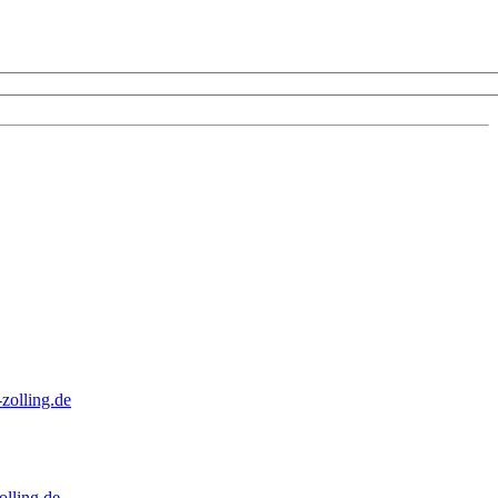
zolling.de
lling.de