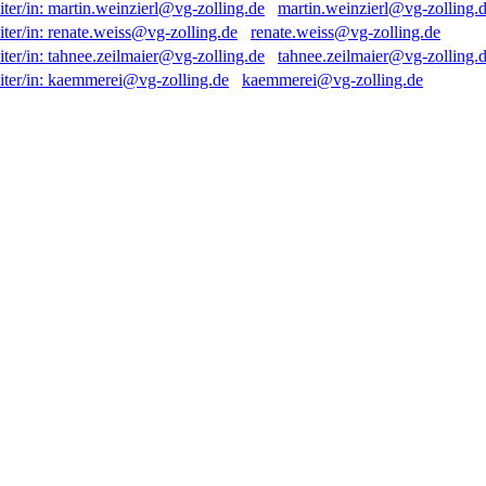
martin.weinzierl@vg-zolling.
renate.weiss@vg-zolling.de
tahnee.zeilmaier@vg-zolling.
kaemmerei@vg-zolling.de