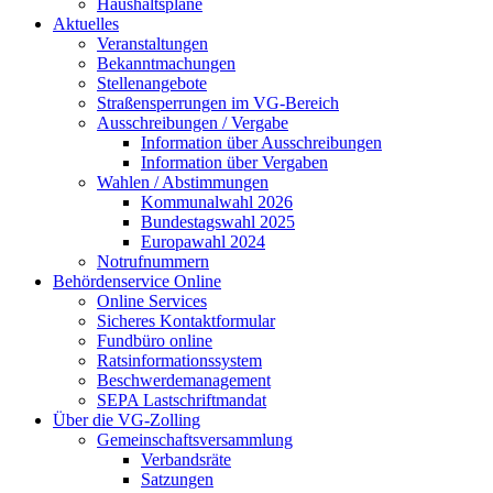
Haushaltspläne
Aktuelles
Veranstaltungen
Bekanntmachungen
Stellenangebote
Straßensperrungen im VG-Bereich
Ausschreibungen / Vergabe
Information über Ausschreibungen
Information über Vergaben
Wahlen / Abstimmungen
Kommunalwahl 2026
Bundestagswahl 2025
Europawahl 2024
Notrufnummern
Behördenservice Online
Online Services
Sicheres Kontaktformular
Fundbüro online
Ratsinformationssystem
Beschwerdemanagement
SEPA Lastschriftmandat
Über die VG-Zolling
Gemeinschaftsversammlung
Verbandsräte
Satzungen