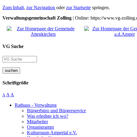
Zum Inhalt
,
zur Navigation
oder
zur Startseite
springen.
Verwaltungsgemeinschaft Zolling
| Online: https://www.vg-zolling.
VG Suche
suchen
Schriftgröße
A
A
A
Rathaus - Verwaltung
Bürgerbüro und Bürgerservice
Was erledige ich wo?
Mitarbeiter
Organigramm
Kulturraum Ampertal e.V.