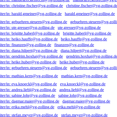
christine.fischer@vg-zolling.d
harald.gmeiner@vg-zolling.de
gebuehren.steuern@vg-zolli
ute.gresser@vg-zolling.de
brigitte.haberl@vg-zolling.de
heiko.hauffe@vg-zolling.de
finanzen@vg-zolling.de
diana.hilpert@vg-zolling.de
qendrim.hoxhaj@vg-zolling.d
heike.huber@vg-zolling.de
gebuehren.steuern@vg-zolli
mathias.kern@vg-zolling.de
eva.knoeckl@vg-zolling.de
andrea.liebl@vg-zolling.de
sabine.lohr@vg-zolling.de
dagmar.maier@vg-zolling.de
erika.mehl@vg-zolling.de
stefan.meyer@vg-zolling.de