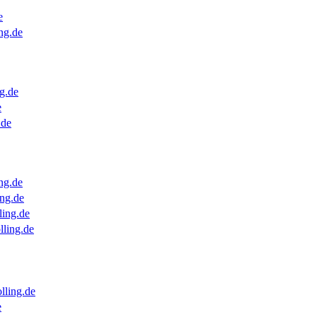
e
ng.de
g.de
e
.de
ng.de
ng.de
ling.de
lling.de
lling.de
e