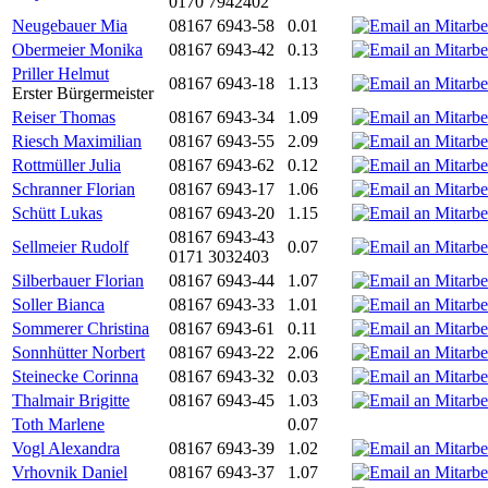
0170 7942402
Neugebauer Mia
08167 6943-58
0.01
Obermeier Monika
08167 6943-42
0.13
Priller Helmut
08167 6943-18
1.13
Erster Bürgermeister
Reiser Thomas
08167 6943-34
1.09
Riesch Maximilian
08167 6943-55
2.09
Rottmüller Julia
08167 6943-62
0.12
Schranner Florian
08167 6943-17
1.06
Schütt Lukas
08167 6943-20
1.15
08167 6943-43
Sellmeier Rudolf
0.07
0171 3032403
Silberbauer Florian
08167 6943-44
1.07
Soller Bianca
08167 6943-33
1.01
Sommerer Christina
08167 6943-61
0.11
Sonnhütter Norbert
08167 6943-22
2.06
Steinecke Corinna
08167 6943-32
0.03
Thalmair Brigitte
08167 6943-45
1.03
Toth Marlene
0.07
Vogl Alexandra
08167 6943-39
1.02
Vrhovnik Daniel
08167 6943-37
1.07