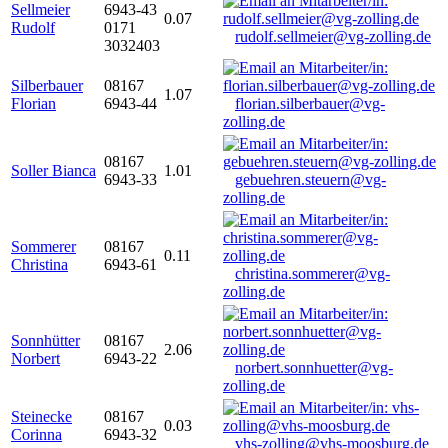
Sellmeier
6943-43
0.07
Rudolf
0171
rudolf.sellmeier@vg-zolling.de
3032403
Silberbauer
08167
1.07
Florian
6943-44
florian.silberbauer@vg-
zolling.de
08167
Soller Bianca
1.01
6943-33
gebuehren.steuern@vg-
zolling.de
Sommerer
08167
0.11
Christina
6943-61
christina.sommerer@vg-
zolling.de
Sonnhütter
08167
2.06
Norbert
6943-22
norbert.sonnhuetter@vg-
zolling.de
Steinecke
08167
0.03
Corinna
6943-32
vhs-zolling@vhs-moosburg.de