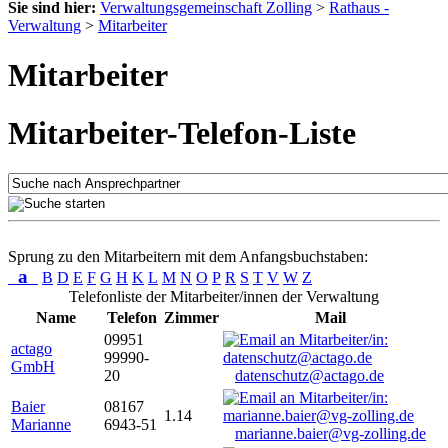
Sie sind hier:
Verwaltungsgemeinschaft Zolling
>
Rathaus -
Verwaltung
>
Mitarbeiter
Mitarbeiter
Mitarbeiter-Telefon-Liste
Sprung zu den Mitarbeitern mit dem Anfangsbuchstaben:
a
B
D
E
F
G
H
K
L
M
N
O
P
R
S
T
V
W
Z
Telefonliste der Mitarbeiter/innen der Verwaltung
Name
Telefon
Zimmer
Mail
09951
actago
99990-
GmbH
20
datenschutz@actago.de
Baier
08167
1.14
Marianne
6943-51
marianne.baier@vg-zolling.de