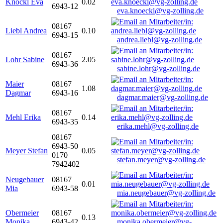
Knöckl Eva
0.02
6943-12
eva.knoeckl@vg-zolling.de
08167
Liebl Andrea
0.10
6943-15
andrea.liebl@vg-zolling.de
08167
Lohr Sabine
2.05
6943-36
sabine.lohr@vg-zolling.de
Maier
08167
1.08
Dagmar
6943-16
dagmar.maier@vg-zolling.de
08167
Mehl Erika
0.14
6943-35
erika.mehl@vg-zolling.de
08167
6943-50
Meyer Stefan
0.05
0170
stefan.meyer@vg-zolling.de
7942402
Neugebauer
08167
0.01
Mia
6943-58
mia.neugebauer@vg-zolling.de
Obermeier
08167
0.13
Monika
6943-42
monika.obermeier@vg-