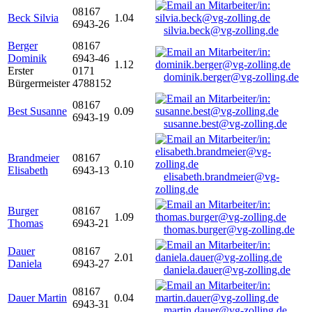
08167
Beck Silvia
1.04
6943-26
silvia.beck@vg-zolling.de
Berger
08167
Dominik
6943-46
1.12
Erster
0171
dominik.berger@vg-zolling.de
Bürgermeister
4788152
08167
Best Susanne
0.09
6943-19
susanne.best@vg-zolling.de
Brandmeier
08167
0.10
Elisabeth
6943-13
elisabeth.brandmeier@vg-
zolling.de
Burger
08167
1.09
Thomas
6943-21
thomas.burger@vg-zolling.de
Dauer
08167
2.01
Daniela
6943-27
daniela.dauer@vg-zolling.de
08167
Dauer Martin
0.04
6943-31
martin.dauer@vg-zolling.de