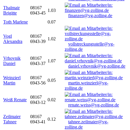
Thalmair
08167
1.03
Brigitte
6943-45
finanzen@vg-zolling.de
Toth Marlene
0.07
Vogl
08167
1.02
Alexandra
6943-39
vollstreckungsstelle@vg-
zolling.de
Vrhovnik
08167
1.07
Daniel
6943-37
daniel.vrhovnik@vg-zolling.de
Weinzierl
08167
0.05
Martin
6943-56
martin.weinzierl@vg-
zolling.de
08167
Weiß Renate
0.02
6943-12
renate.weiss@vg-zolling.de
Zeilmaier
08167
0.12
Tahnee
6943-41
tahnee.zeilmaier@vg-
zolling.de