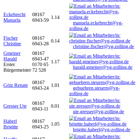
Eckebrecht
08167
1.14
Manuela
6943-59
manuela.eckebrecht@vg-
zolling.de
Fischer
08167
0.14
Christine
6943-28
christine.fischer@vg-zolling.de
Gmeiner
08167
Harald
6943-47
1.17
Erster
0170 65
harald.gmeiner@vg-zolling.de
Bürgermeister
72 528
08167
Götz Renate
1.01
6943-24
gebuehren.steuern@vg-
zolling.de
08167
Gresser Ute
0.01
6943-11
ute.gresser@vg-zolling.de
Haberl
08167
1.05
Brigitte
6943-25
brigitte.haberl@vg-zolling.de