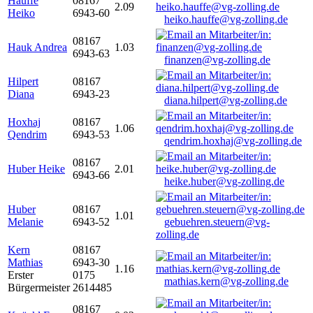
Hauffe
08167
2.09
Heiko
6943-60
heiko.hauffe@vg-zolling.de
08167
Hauk Andrea
1.03
6943-63
finanzen@vg-zolling.de
Hilpert
08167
Diana
6943-23
diana.hilpert@vg-zolling.de
Hoxhaj
08167
1.06
Qendrim
6943-53
qendrim.hoxhaj@vg-zolling.de
08167
Huber Heike
2.01
6943-66
heike.huber@vg-zolling.de
Huber
08167
1.01
Melanie
6943-52
gebuehren.steuern@vg-
zolling.de
Kern
08167
Mathias
6943-30
1.16
Erster
0175
mathias.kern@vg-zolling.de
Bürgermeister
2614485
08167