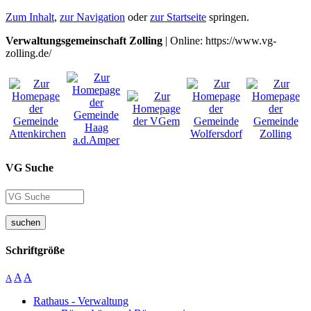
Zum Inhalt
,
zur Navigation
oder
zur Startseite
springen.
Verwaltungsgemeinschaft Zolling
| Online: https://www.vg-
zolling.de/
VG Suche
suchen
Schriftgröße
A
A
A
Rathaus - Verwaltung