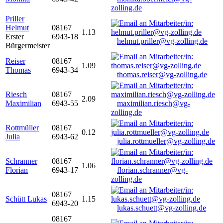
zolling.de
Priller
Helmut
08167
1.13
Erster
6943-18
helmut.priller@vg-zolling.de
Bürgermeister
Reiser
08167
1.09
Thomas
6943-34
thomas.reiser@vg-zolling.de
Riesch
08167
2.09
Maximilian
6943-55
maximilian.riesch@vg-
zolling.de
Rottmüller
08167
0.12
Julia
6943-62
julia.rottmueller@vg-zolling.de
Schranner
08167
1.06
Florian
6943-17
florian.schranner@vg-
zolling.de
08167
Schütt Lukas
1.15
6943-20
lukas.schuett@vg-zolling.de
08167