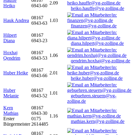
Hauffe
08167
2.09
Heiko
6943-60
heiko.hauffe@vg-zolling.de
08167
Hauk Andrea
1.03
6943-63
finanzen@vg-zolling.de
Hilpert
08167
Diana
6943-23
diana.hilpert@vg-zolling.de
Hoxhaj
08167
1.06
Qendrim
6943-53
qendrim.hoxhaj@vg-zolling.de
08167
Huber Heike
2.01
6943-66
heike.huber@vg-zolling.de
Huber
08167
1.01
Melanie
6943-52
gebuehren.steuern@vg-
zolling.de
Kern
08167
Mathias
6943-30
1.16
Erster
0175
mathias.kern@vg-zolling.de
Bürgermeister
2614485
08167