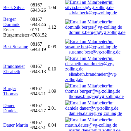
08167
Beck Silvia
1.04
6943-26
silvia.beck@vg-zolling.de
Berger
08167
Dominik
6943-46
1.12
Erster
0171
dominik.berger@vg-zolling.de
Bürgermeister
4788152
08167
Best Susanne
0.09
6943-19
susanne.best@vg-zolling.de
Brandmeier
08167
0.10
Elisabeth
6943-13
elisabeth.brandmeier@vg-
zolling.de
Burger
08167
1.09
Thomas
6943-21
thomas.burger@vg-zolling.de
Dauer
08167
2.01
Daniela
6943-27
daniela.dauer@vg-zolling.de
08167
Dauer Martin
0.04
6943-31
martin.dauer@vg-zolling.de