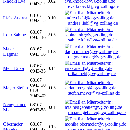
Knöckl Eva
0.02
6943-12
eva.knoeckl@vg-zolling.de
08167
Liebl Andrea
0.10
6943-15
andrea.liebl@vg-zolling.de
08167
Lohr Sabine
2.05
6943-36
sabine.lohr@vg-zolling.de
Maier
08167
1.08
Dagmar
6943-16
dagmar.maier@vg-zolling.de
08167
Mehl Erika
0.14
6943-35
erika.mehl@vg-zolling.de
08167
6943-50
Meyer Stefan
0.05
0170
stefan.meyer@vg-zolling.de
7942402
Neugebauer
08167
0.01
Mia
6943-58
mia.neugebauer@vg-zolling.de
Obermeier
08167
0.13
Monika
6943-42
monika.obermeier@vg-