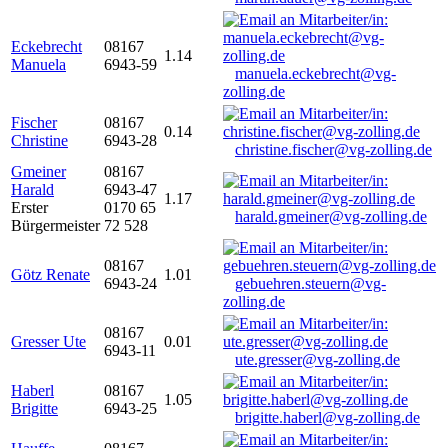
Eckebrecht
08167
1.14
Manuela
6943-59
manuela.eckebrecht@vg-
zolling.de
Fischer
08167
0.14
Christine
6943-28
christine.fischer@vg-zolling.de
Gmeiner
08167
Harald
6943-47
1.17
Erster
0170 65
harald.gmeiner@vg-zolling.de
Bürgermeister
72 528
08167
Götz Renate
1.01
6943-24
gebuehren.steuern@vg-
zolling.de
08167
Gresser Ute
0.01
6943-11
ute.gresser@vg-zolling.de
Haberl
08167
1.05
Brigitte
6943-25
brigitte.haberl@vg-zolling.de