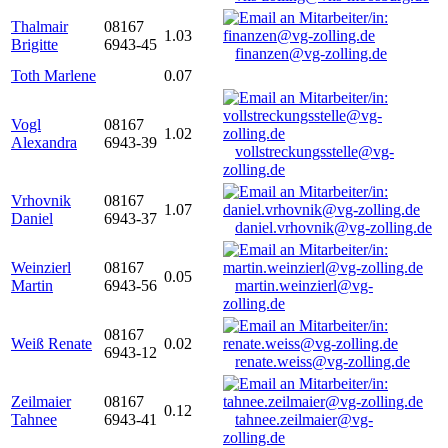
Thalmair
08167
1.03
Brigitte
6943-45
finanzen@vg-zolling.de
Toth Marlene
0.07
Vogl
08167
1.02
Alexandra
6943-39
vollstreckungsstelle@vg-
zolling.de
Vrhovnik
08167
1.07
Daniel
6943-37
daniel.vrhovnik@vg-zolling.de
Weinzierl
08167
0.05
Martin
6943-56
martin.weinzierl@vg-
zolling.de
08167
Weiß Renate
0.02
6943-12
renate.weiss@vg-zolling.de
Zeilmaier
08167
0.12
Tahnee
6943-41
tahnee.zeilmaier@vg-
zolling.de