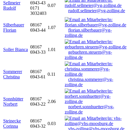
Sellmeier
6943-43
0.07
Rudolf
0171
rudolf.sellmeier@vg-zolling.de
3032403
Silberbauer
08167
1.07
Florian
6943-44
florian.silberbauer@vg-
zolling.de
08167
Soller Bianca
1.01
6943-33
gebuehren.steuern@vg-
zolling.de
Sommerer
08167
0.11
Christina
6943-61
christina.sommerer@vg-
zolling.de
Sonnhütter
08167
2.06
Norbert
6943-22
norbert.sonnhuetter@vg-
zolling.de
Steinecke
08167
0.03
Corinna
6943-32
vhs-zolling@vhs-moosburg.de