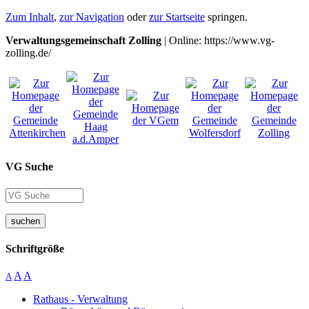
Zum Inhalt
,
zur Navigation
oder
zur Startseite
springen.
Verwaltungsgemeinschaft Zolling
| Online: https://www.vg-
zolling.de/
VG Suche
suchen
Schriftgröße
A
A
A
Rathaus - Verwaltung