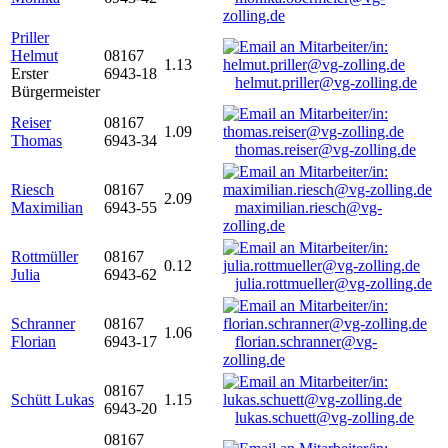
zolling.de
Priller
Helmut
08167
1.13
Erster
6943-18
helmut.priller@vg-zolling.de
Bürgermeister
Reiser
08167
1.09
Thomas
6943-34
thomas.reiser@vg-zolling.de
Riesch
08167
2.09
Maximilian
6943-55
maximilian.riesch@vg-
zolling.de
Rottmüller
08167
0.12
Julia
6943-62
julia.rottmueller@vg-zolling.de
Schranner
08167
1.06
Florian
6943-17
florian.schranner@vg-
zolling.de
08167
Schütt Lukas
1.15
6943-20
lukas.schuett@vg-zolling.de
08167