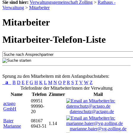
Sie sind hier:
Verwaltungsgemeinschaft Zolling
>
Rathaus -
Verwaltung
>
Mitarbeiter
Mitarbeiter
Mitarbeiter-Telefon-Liste
Sprung zu den Mitarbeitern mit dem Anfangsbuchstaben:
a
B
D
E
F
G
H
K
L
M
N
O
P
R
S
T
V
W
Z
Telefonliste der Mitarbeiter/innen der Verwaltung
Name
Telefon
Zimmer
Mail
09951
actago
99990-
GmbH
20
datenschutz@actago.de
Baier
08167
1.14
Marianne
6943-51
marianne.baier@vg-zolling.de