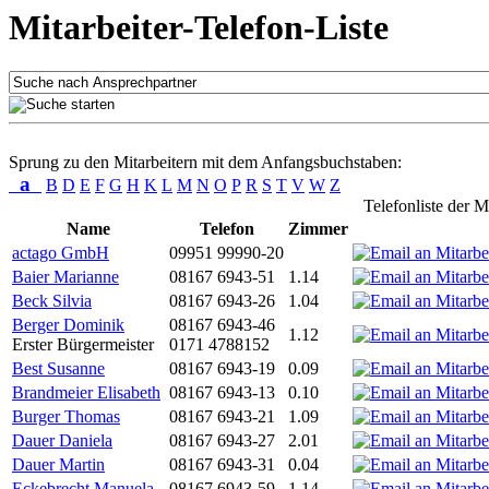
Mitarbeiter-Telefon-Liste
Sprung zu den Mitarbeitern mit dem Anfangsbuchstaben:
a
B
D
E
F
G
H
K
L
M
N
O
P
R
S
T
V
W
Z
Telefonliste der M
Name
Telefon
Zimmer
actago GmbH
09951 99990-20
Baier Marianne
08167 6943-51
1.14
Beck Silvia
08167 6943-26
1.04
Berger Dominik
08167 6943-46
1.12
Erster Bürgermeister
0171 4788152
Best Susanne
08167 6943-19
0.09
Brandmeier Elisabeth
08167 6943-13
0.10
Burger Thomas
08167 6943-21
1.09
Dauer Daniela
08167 6943-27
2.01
Dauer Martin
08167 6943-31
0.04
Eckebrecht Manuela
08167 6943-59
1.14