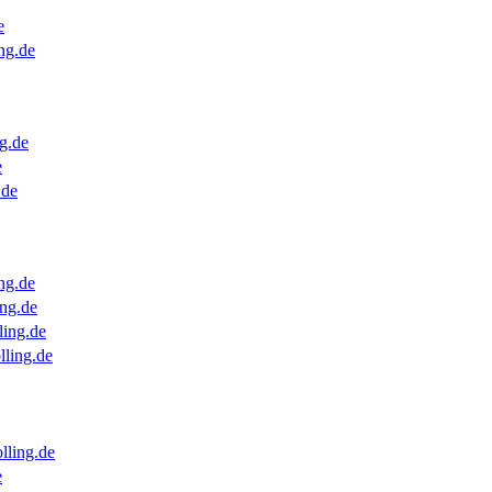
e
ng.de
g.de
e
.de
ng.de
ng.de
ling.de
lling.de
lling.de
e