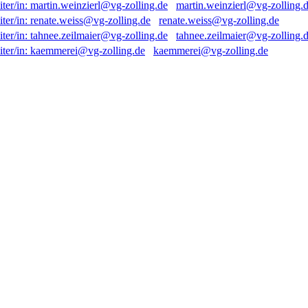
martin.weinzierl@vg-zolling.
renate.weiss@vg-zolling.de
tahnee.zeilmaier@vg-zolling.
kaemmerei@vg-zolling.de