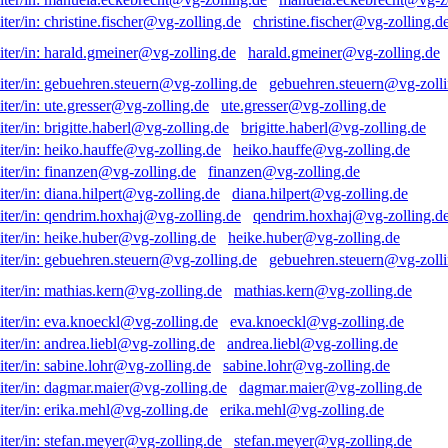
christine.fischer@vg-zolling.d
harald.gmeiner@vg-zolling.de
gebuehren.steuern@vg-zolli
ute.gresser@vg-zolling.de
brigitte.haberl@vg-zolling.de
heiko.hauffe@vg-zolling.de
finanzen@vg-zolling.de
diana.hilpert@vg-zolling.de
qendrim.hoxhaj@vg-zolling.d
heike.huber@vg-zolling.de
gebuehren.steuern@vg-zolli
mathias.kern@vg-zolling.de
eva.knoeckl@vg-zolling.de
andrea.liebl@vg-zolling.de
sabine.lohr@vg-zolling.de
dagmar.maier@vg-zolling.de
erika.mehl@vg-zolling.de
stefan.meyer@vg-zolling.de