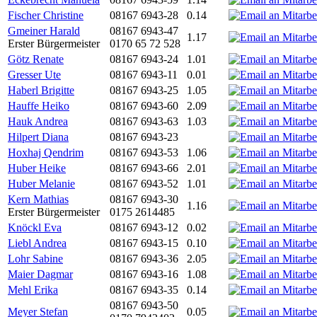
Fischer Christine
08167 6943-28
0.14
Gmeiner Harald
08167 6943-47
1.17
Erster Bürgermeister
0170 65 72 528
Götz Renate
08167 6943-24
1.01
Gresser Ute
08167 6943-11
0.01
Haberl Brigitte
08167 6943-25
1.05
Hauffe Heiko
08167 6943-60
2.09
Hauk Andrea
08167 6943-63
1.03
Hilpert Diana
08167 6943-23
Hoxhaj Qendrim
08167 6943-53
1.06
Huber Heike
08167 6943-66
2.01
Huber Melanie
08167 6943-52
1.01
Kern Mathias
08167 6943-30
1.16
Erster Bürgermeister
0175 2614485
Knöckl Eva
08167 6943-12
0.02
Liebl Andrea
08167 6943-15
0.10
Lohr Sabine
08167 6943-36
2.05
Maier Dagmar
08167 6943-16
1.08
Mehl Erika
08167 6943-35
0.14
08167 6943-50
Meyer Stefan
0.05