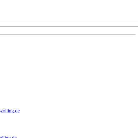
zolling.de
lling.de