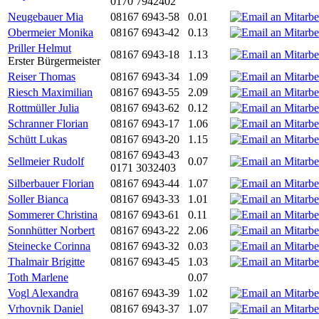
0170 7942402
Neugebauer Mia
08167 6943-58
0.01
Obermeier Monika
08167 6943-42
0.13
Priller Helmut
08167 6943-18
1.13
Erster Bürgermeister
Reiser Thomas
08167 6943-34
1.09
Riesch Maximilian
08167 6943-55
2.09
Rottmüller Julia
08167 6943-62
0.12
Schranner Florian
08167 6943-17
1.06
Schütt Lukas
08167 6943-20
1.15
08167 6943-43
Sellmeier Rudolf
0.07
0171 3032403
Silberbauer Florian
08167 6943-44
1.07
Soller Bianca
08167 6943-33
1.01
Sommerer Christina
08167 6943-61
0.11
Sonnhütter Norbert
08167 6943-22
2.06
Steinecke Corinna
08167 6943-32
0.03
Thalmair Brigitte
08167 6943-45
1.03
Toth Marlene
0.07
Vogl Alexandra
08167 6943-39
1.02
Vrhovnik Daniel
08167 6943-37
1.07