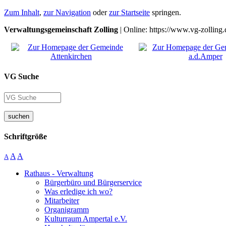
Zum Inhalt
,
zur Navigation
oder
zur Startseite
springen.
Verwaltungsgemeinschaft Zolling
| Online: https://www.vg-zolling.
VG Suche
suchen
Schriftgröße
A
A
A
Rathaus - Verwaltung
Bürgerbüro und Bürgerservice
Was erledige ich wo?
Mitarbeiter
Organigramm
Kulturraum Ampertal e.V.