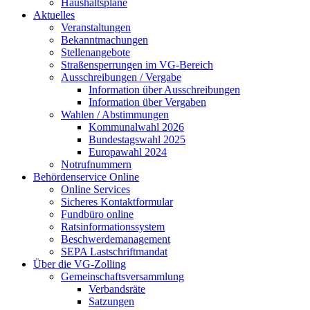
Haushaltspläne
Aktuelles
Veranstaltungen
Bekanntmachungen
Stellenangebote
Straßensperrungen im VG-Bereich
Ausschreibungen / Vergabe
Information über Ausschreibungen
Information über Vergaben
Wahlen / Abstimmungen
Kommunalwahl 2026
Bundestagswahl 2025
Europawahl 2024
Notrufnummern
Behördenservice Online
Online Services
Sicheres Kontaktformular
Fundbüro online
Ratsinformationssystem
Beschwerdemanagement
SEPA Lastschriftmandat
Über die VG-Zolling
Gemeinschaftsversammlung
Verbandsräte
Satzungen