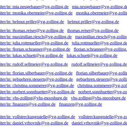
mia.neugebauer@vg-zolling.d
monika.obermeier@vg-zolli
helmut.priller@vg-zolling.de
thomas.reiser@vg-zolling.de
maximilian.riesch@vg-zollin
julia.rottmueller@vg-zolling.d
florian.schranner@vg-zolling
lukas.schuett@vg-zolling.de
rudolf.sellmeier@vg-zolling.de
florian.silberbauer@vg-zolli
gebuehren.steuern@vg-zolli
christina.sommerer@vg-zol
norbert.sonnhuetter@vg-zo
vhs-zolling@vhs-moosburg.de
finanzen@vg-zolling.de
vollstreckungsstelle@vg-zo
daniel.vrhovnik@vg-zolling.d