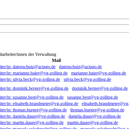
itarbeiter/innen der Verwaltung
Mail
datenschutz@actago.de
marianne.baier@vg-zolling.de
silvia.beck@vg-zolling.de
dominik.berger@vg-zolling.de
susanne.best@vg-zolling.de
elisabeth.brandmeier@vg-
thomas.burger@vg-zolling.de
daniela.dauer@vg-zolling.de
martin.dauer@vg-zolling.de
manuela.eckebrecht@vg-zo