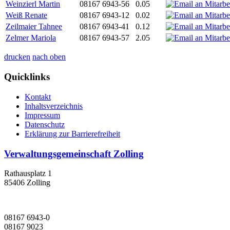
Weinzierl Martin
08167 6943-56
0.05
Weiß Renate
08167 6943-12
0.02
Zeilmaier Tahnee
08167 6943-41
0.12
Zelmer Mariola
08167 6943-57
2.05
drucken
nach oben
Quicklinks
Kontakt
Inhaltsverzeichnis
Impressum
Datenschutz
Erklärung zur Barrierefreiheit
Verwaltungsgemeinschaft Zolling
Rathausplatz 1
85406 Zolling
08167 6943-0
08167 9023