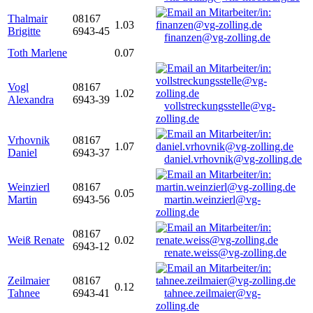
Thalmair
08167
1.03
Brigitte
6943-45
finanzen@vg-zolling.de
Toth Marlene
0.07
Vogl
08167
1.02
Alexandra
6943-39
vollstreckungsstelle@vg-
zolling.de
Vrhovnik
08167
1.07
Daniel
6943-37
daniel.vrhovnik@vg-zolling.de
Weinzierl
08167
0.05
Martin
6943-56
martin.weinzierl@vg-
zolling.de
08167
Weiß Renate
0.02
6943-12
renate.weiss@vg-zolling.de
Zeilmaier
08167
0.12
Tahnee
6943-41
tahnee.zeilmaier@vg-
zolling.de