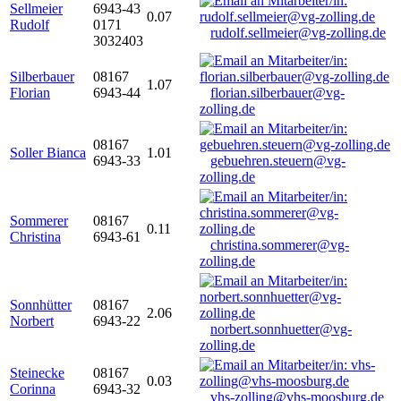
Sellmeier
6943-43
0.07
Rudolf
0171
rudolf.sellmeier@vg-zolling.de
3032403
Silberbauer
08167
1.07
Florian
6943-44
florian.silberbauer@vg-
zolling.de
08167
Soller Bianca
1.01
6943-33
gebuehren.steuern@vg-
zolling.de
Sommerer
08167
0.11
Christina
6943-61
christina.sommerer@vg-
zolling.de
Sonnhütter
08167
2.06
Norbert
6943-22
norbert.sonnhuetter@vg-
zolling.de
Steinecke
08167
0.03
Corinna
6943-32
vhs-zolling@vhs-moosburg.de