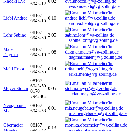
Knöckl Eva
0.02
6943-12
eva.knoeckl@vg-zolling.de
08167
Liebl Andrea
0.10
6943-15
andrea.liebl@vg-zolling.de
08167
Lohr Sabine
2.05
6943-36
sabine.lohr@vg-zolling.de
Maier
08167
1.08
Dagmar
6943-16
dagmar.maier@vg-zolling.de
08167
Mehl Erika
0.14
6943-35
erika.mehl@vg-zolling.de
08167
6943-50
Meyer Stefan
0.05
0170
stefan.meyer@vg-zolling.de
7942402
Neugebauer
08167
0.01
Mia
6943-58
mia.neugebauer@vg-zolling.de
Obermeier
08167
0.13
Monika
6943-42
monika.obermeier@vg-