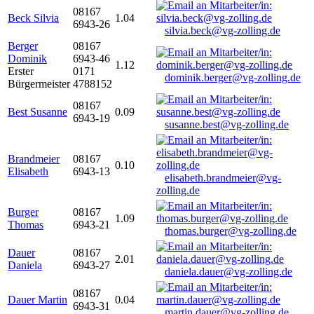
08167
Beck Silvia
1.04
6943-26
silvia.beck@vg-zolling.de
Berger
08167
Dominik
6943-46
1.12
Erster
0171
dominik.berger@vg-zolling.de
Bürgermeister
4788152
08167
Best Susanne
0.09
6943-19
susanne.best@vg-zolling.de
Brandmeier
08167
0.10
Elisabeth
6943-13
elisabeth.brandmeier@vg-
zolling.de
Burger
08167
1.09
Thomas
6943-21
thomas.burger@vg-zolling.de
Dauer
08167
2.01
Daniela
6943-27
daniela.dauer@vg-zolling.de
08167
Dauer Martin
0.04
6943-31
martin.dauer@vg-zolling.de