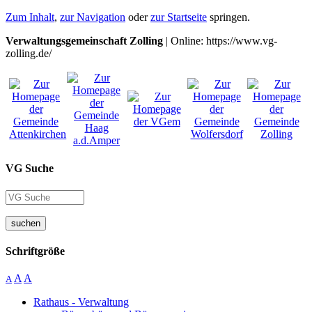
Zum Inhalt
,
zur Navigation
oder
zur Startseite
springen.
Verwaltungsgemeinschaft Zolling
| Online: https://www.vg-
zolling.de/
VG Suche
suchen
Schriftgröße
A
A
A
Rathaus - Verwaltung