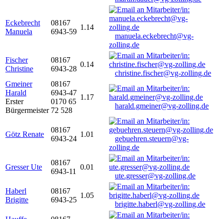
Eckebrecht
08167
1.14
Manuela
6943-59
manuela.eckebrecht@vg-
zolling.de
Fischer
08167
0.14
Christine
6943-28
christine.fischer@vg-zolling.de
Gmeiner
08167
Harald
6943-47
1.17
Erster
0170 65
harald.gmeiner@vg-zolling.de
Bürgermeister
72 528
08167
Götz Renate
1.01
6943-24
gebuehren.steuern@vg-
zolling.de
08167
Gresser Ute
0.01
6943-11
ute.gresser@vg-zolling.de
Haberl
08167
1.05
Brigitte
6943-25
brigitte.haberl@vg-zolling.de