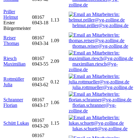
zolling.de
Priller
Helmut
08167
1.13
Erster
6943-18
helmut.priller@vg-zolling.de
Bürgermeister
Reiser
08167
1.09
Thomas
6943-34
thomas.reiser@vg-zolling.de
Riesch
08167
2.09
Maximilian
6943-55
maximilian.riesch@vg-
zolling.de
Rottmüller
08167
0.12
Julia
6943-62
julia.rottmueller@vg-zolling.de
Schranner
08167
1.06
Florian
6943-17
florian.schranner@vg-
zolling.de
08167
Schütt Lukas
1.15
6943-20
lukas.schuett@vg-zolling.de
08167