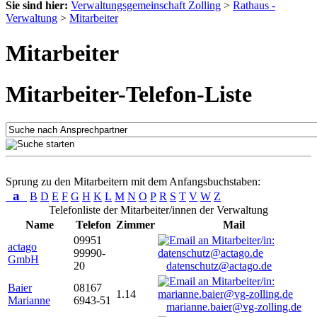
Sie sind hier:
Verwaltungsgemeinschaft Zolling
>
Rathaus -
Verwaltung
>
Mitarbeiter
Mitarbeiter
Mitarbeiter-Telefon-Liste
Sprung zu den Mitarbeitern mit dem Anfangsbuchstaben:
a
B
D
E
F
G
H
K
L
M
N
O
P
R
S
T
V
W
Z
Telefonliste der Mitarbeiter/innen der Verwaltung
Name
Telefon
Zimmer
Mail
09951
actago
99990-
GmbH
20
datenschutz@actago.de
Baier
08167
1.14
Marianne
6943-51
marianne.baier@vg-zolling.de