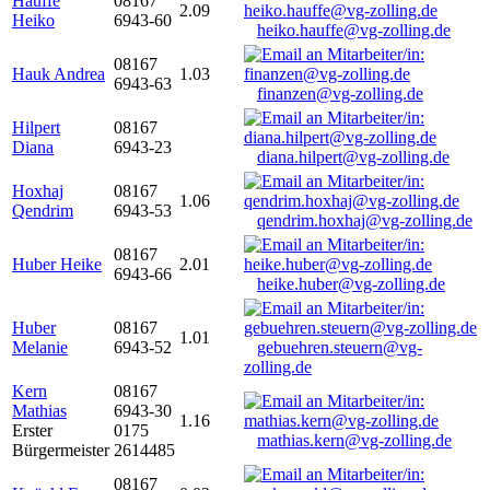
Hauffe
08167
2.09
Heiko
6943-60
heiko.hauffe@vg-zolling.de
08167
Hauk Andrea
1.03
6943-63
finanzen@vg-zolling.de
Hilpert
08167
Diana
6943-23
diana.hilpert@vg-zolling.de
Hoxhaj
08167
1.06
Qendrim
6943-53
qendrim.hoxhaj@vg-zolling.de
08167
Huber Heike
2.01
6943-66
heike.huber@vg-zolling.de
Huber
08167
1.01
Melanie
6943-52
gebuehren.steuern@vg-
zolling.de
Kern
08167
Mathias
6943-30
1.16
Erster
0175
mathias.kern@vg-zolling.de
Bürgermeister
2614485
08167