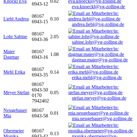
Knöckl Eva
0.02
6943-12
eva.knoeckl@vg-zolling.de
08167
Liebl Andrea
0.10
6943-15
andrea.liebl@vg-zolling.de
08167
Lohr Sabine
2.05
6943-36
sabine.lohr@vg-zolling.de
Maier
08167
1.08
Dagmar
6943-16
dagmar.maier@vg-zolling.de
08167
Mehl Erika
0.14
6943-35
erika.mehl@vg-zolling.de
08167
6943-50
Meyer Stefan
0.05
0170
stefan.meyer@vg-zolling.de
7942402
Neugebauer
08167
0.01
Mia
6943-58
mia.neugebauer@vg-zolling.de
Obermeier
08167
0.13
Monika
6943-42
monika.obermeier@vg-