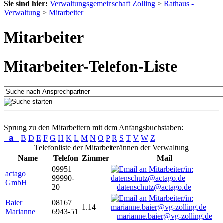
Sie sind hier:
Verwaltungsgemeinschaft Zolling
>
Rathaus -
Verwaltung
>
Mitarbeiter
Mitarbeiter
Mitarbeiter-Telefon-Liste
Sprung zu den Mitarbeitern mit dem Anfangsbuchstaben:
a
B
D
E
F
G
H
K
L
M
N
O
P
R
S
T
V
W
Z
Telefonliste der Mitarbeiter/innen der Verwaltung
Name
Telefon
Zimmer
Mail
09951
actago
99990-
GmbH
20
datenschutz@actago.de
Baier
08167
1.14
Marianne
6943-51
marianne.baier@vg-zolling.de