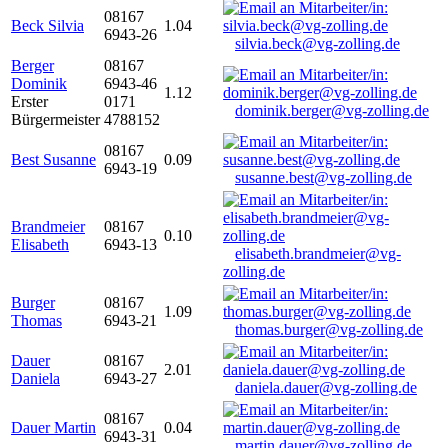
08167
Beck Silvia
1.04
6943-26
silvia.beck@vg-zolling.de
Berger
08167
Dominik
6943-46
1.12
Erster
0171
dominik.berger@vg-zolling.de
Bürgermeister
4788152
08167
Best Susanne
0.09
6943-19
susanne.best@vg-zolling.de
Brandmeier
08167
0.10
Elisabeth
6943-13
elisabeth.brandmeier@vg-
zolling.de
Burger
08167
1.09
Thomas
6943-21
thomas.burger@vg-zolling.de
Dauer
08167
2.01
Daniela
6943-27
daniela.dauer@vg-zolling.de
08167
Dauer Martin
0.04
6943-31
martin.dauer@vg-zolling.de