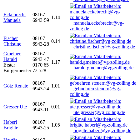
Eckebrecht
08167
1.14
Manuela
6943-59
manuela.eckebrecht@vg-
zolling.de
Fischer
08167
0.14
Christine
6943-28
christine.fischer@vg-zolling.de
Gmeiner
08167
Harald
6943-47
1.17
Erster
0170 65
harald.gmeiner@vg-zolling.de
Bürgermeister
72 528
08167
Götz Renate
1.01
6943-24
gebuehren.steuern@vg-
zolling.de
08167
Gresser Ute
0.01
6943-11
ute.gresser@vg-zolling.de
Haberl
08167
1.05
Brigitte
6943-25
brigitte.haberl@vg-zolling.de