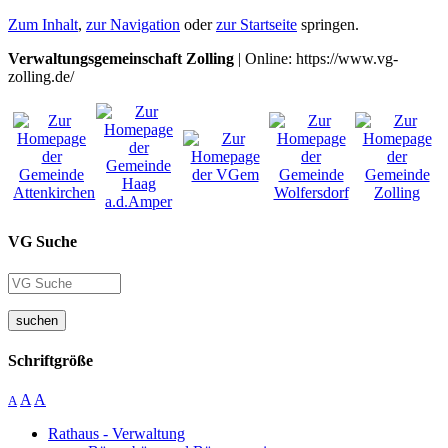
Zum Inhalt
,
zur Navigation
oder
zur Startseite
springen.
Verwaltungsgemeinschaft Zolling
| Online: https://www.vg-
zolling.de/
VG Suche
suchen
Schriftgröße
A
A
A
Rathaus - Verwaltung