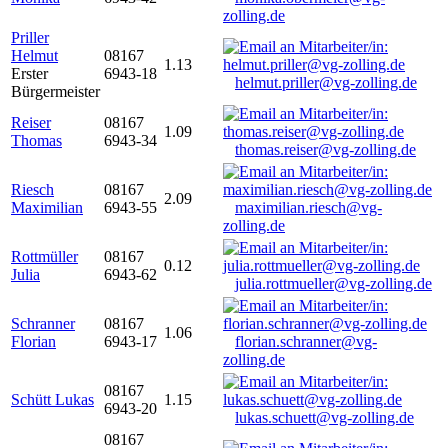
zolling.de
Priller
Helmut
08167
1.13
Erster
6943-18
helmut.priller@vg-zolling.de
Bürgermeister
Reiser
08167
1.09
Thomas
6943-34
thomas.reiser@vg-zolling.de
Riesch
08167
2.09
Maximilian
6943-55
maximilian.riesch@vg-
zolling.de
Rottmüller
08167
0.12
Julia
6943-62
julia.rottmueller@vg-zolling.de
Schranner
08167
1.06
Florian
6943-17
florian.schranner@vg-
zolling.de
08167
Schütt Lukas
1.15
6943-20
lukas.schuett@vg-zolling.de
08167