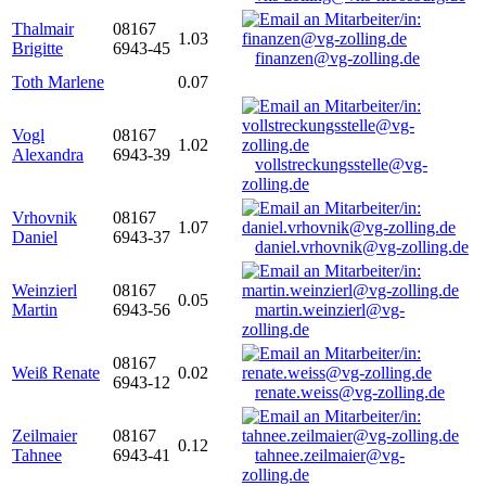
Thalmair
08167
1.03
Brigitte
6943-45
finanzen@vg-zolling.de
Toth Marlene
0.07
Vogl
08167
1.02
Alexandra
6943-39
vollstreckungsstelle@vg-
zolling.de
Vrhovnik
08167
1.07
Daniel
6943-37
daniel.vrhovnik@vg-zolling.de
Weinzierl
08167
0.05
Martin
6943-56
martin.weinzierl@vg-
zolling.de
08167
Weiß Renate
0.02
6943-12
renate.weiss@vg-zolling.de
Zeilmaier
08167
0.12
Tahnee
6943-41
tahnee.zeilmaier@vg-
zolling.de