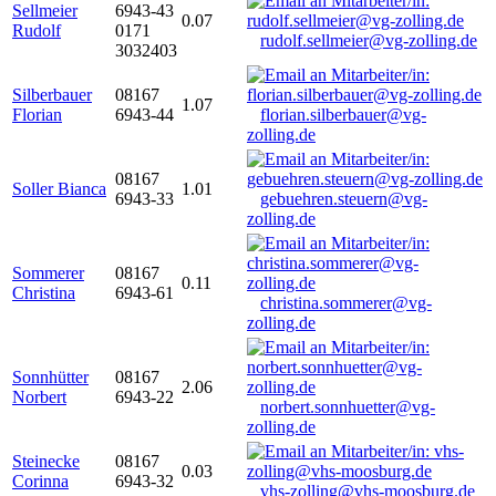
Sellmeier
6943-43
0.07
Rudolf
0171
rudolf.sellmeier@vg-zolling.de
3032403
Silberbauer
08167
1.07
Florian
6943-44
florian.silberbauer@vg-
zolling.de
08167
Soller Bianca
1.01
6943-33
gebuehren.steuern@vg-
zolling.de
Sommerer
08167
0.11
Christina
6943-61
christina.sommerer@vg-
zolling.de
Sonnhütter
08167
2.06
Norbert
6943-22
norbert.sonnhuetter@vg-
zolling.de
Steinecke
08167
0.03
Corinna
6943-32
vhs-zolling@vhs-moosburg.de