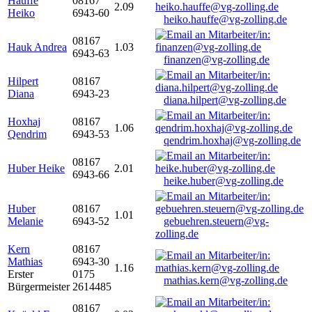
Hauffe
08167
2.09
Heiko
6943-60
heiko.hauffe@vg-zolling.de
08167
Hauk Andrea
1.03
6943-63
finanzen@vg-zolling.de
Hilpert
08167
Diana
6943-23
diana.hilpert@vg-zolling.de
Hoxhaj
08167
1.06
Qendrim
6943-53
qendrim.hoxhaj@vg-zolling.de
08167
Huber Heike
2.01
6943-66
heike.huber@vg-zolling.de
Huber
08167
1.01
Melanie
6943-52
gebuehren.steuern@vg-
zolling.de
Kern
08167
Mathias
6943-30
1.16
Erster
0175
mathias.kern@vg-zolling.de
Bürgermeister
2614485
08167