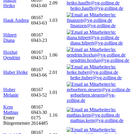
Hauffe
08167
2.09
Heiko
6943-60
heiko.hauffe@vg-zolling.de
08167
Hauk Andrea
1.03
6943-63
finanzen@vg-zolling.de
Hilpert
08167
Diana
6943-23
diana.hilpert@vg-zolling.de
Hoxhaj
08167
1.06
Qendrim
6943-53
qendrim.hoxhaj@vg-zolling.de
08167
Huber Heike
2.01
6943-66
heike.huber@vg-zolling.de
Huber
08167
1.01
Melanie
6943-52
gebuehren.steuern@vg-
zolling.de
Kern
08167
Mathias
6943-30
1.16
Erster
0175
mathias.kern@vg-zolling.de
Bürgermeister
2614485
08167