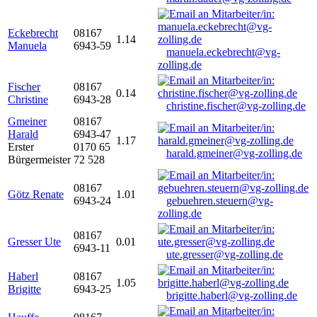
Eckebrecht
08167
1.14
Manuela
6943-59
manuela.eckebrecht@vg-
zolling.de
Fischer
08167
0.14
Christine
6943-28
christine.fischer@vg-zolling.de
Gmeiner
08167
Harald
6943-47
1.17
Erster
0170 65
harald.gmeiner@vg-zolling.de
Bürgermeister
72 528
08167
Götz Renate
1.01
6943-24
gebuehren.steuern@vg-
zolling.de
08167
Gresser Ute
0.01
6943-11
ute.gresser@vg-zolling.de
Haberl
08167
1.05
Brigitte
6943-25
brigitte.haberl@vg-zolling.de