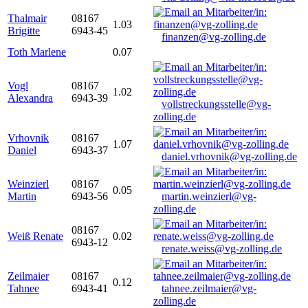
Thalmair
08167
1.03
Brigitte
6943-45
finanzen@vg-zolling.de
Toth Marlene
0.07
Vogl
08167
1.02
Alexandra
6943-39
vollstreckungsstelle@vg-
zolling.de
Vrhovnik
08167
1.07
Daniel
6943-37
daniel.vrhovnik@vg-zolling.de
Weinzierl
08167
0.05
Martin
6943-56
martin.weinzierl@vg-
zolling.de
08167
Weiß Renate
0.02
6943-12
renate.weiss@vg-zolling.de
Zeilmaier
08167
0.12
Tahnee
6943-41
tahnee.zeilmaier@vg-
zolling.de