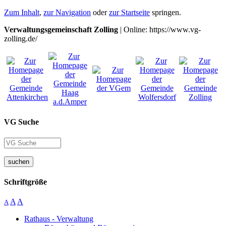
Zum Inhalt
,
zur Navigation
oder
zur Startseite
springen.
Verwaltungsgemeinschaft Zolling
| Online: https://www.vg-
zolling.de/
VG Suche
suchen
Schriftgröße
A
A
A
Rathaus - Verwaltung