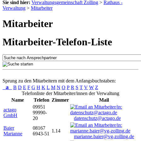
Sie sind hier:
Verwaltungsgemeinschaft Zolling
>
Rathaus -
Verwaltung
>
Mitarbeiter
Mitarbeiter
Mitarbeiter-Telefon-Liste
Sprung zu den Mitarbeitern mit dem Anfangsbuchstaben:
a
B
D
E
F
G
H
K
L
M
N
O
P
R
S
T
V
W
Z
Telefonliste der Mitarbeiter/innen der Verwaltung
Name
Telefon
Zimmer
Mail
09951
actago
99990-
GmbH
20
datenschutz@actago.de
Baier
08167
1.14
Marianne
6943-51
marianne.baier@vg-zolling.de