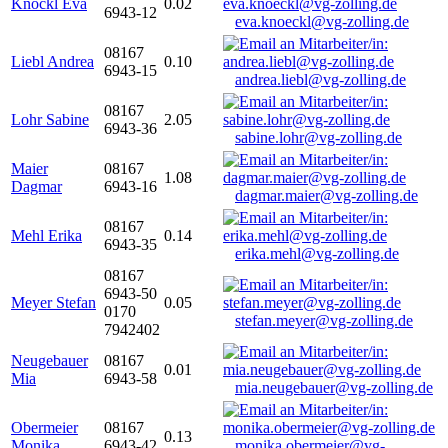
Knöckl Eva
0.02
6943-12
eva.knoeckl@vg-zolling.de
08167
Liebl Andrea
0.10
6943-15
andrea.liebl@vg-zolling.de
08167
Lohr Sabine
2.05
6943-36
sabine.lohr@vg-zolling.de
Maier
08167
1.08
Dagmar
6943-16
dagmar.maier@vg-zolling.de
08167
Mehl Erika
0.14
6943-35
erika.mehl@vg-zolling.de
08167
6943-50
Meyer Stefan
0.05
0170
stefan.meyer@vg-zolling.de
7942402
Neugebauer
08167
0.01
Mia
6943-58
mia.neugebauer@vg-zolling.de
Obermeier
08167
0.13
Monika
6943-42
monika.obermeier@vg-