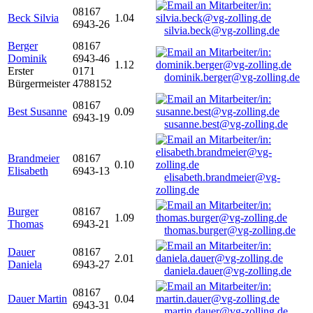
08167
Beck Silvia
1.04
6943-26
silvia.beck@vg-zolling.de
Berger
08167
Dominik
6943-46
1.12
Erster
0171
dominik.berger@vg-zolling.de
Bürgermeister
4788152
08167
Best Susanne
0.09
6943-19
susanne.best@vg-zolling.de
Brandmeier
08167
0.10
Elisabeth
6943-13
elisabeth.brandmeier@vg-
zolling.de
Burger
08167
1.09
Thomas
6943-21
thomas.burger@vg-zolling.de
Dauer
08167
2.01
Daniela
6943-27
daniela.dauer@vg-zolling.de
08167
Dauer Martin
0.04
6943-31
martin.dauer@vg-zolling.de