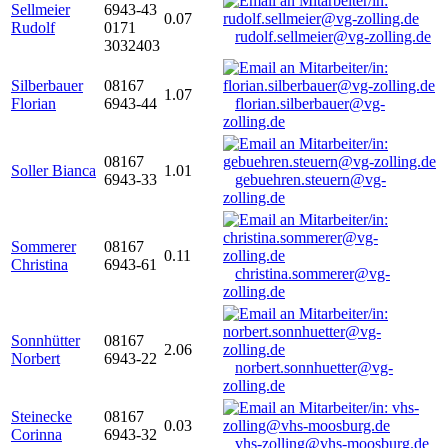
Sellmeier
6943-43
0.07
Rudolf
0171
rudolf.sellmeier@vg-zolling.de
3032403
Silberbauer
08167
1.07
Florian
6943-44
florian.silberbauer@vg-
zolling.de
08167
Soller Bianca
1.01
6943-33
gebuehren.steuern@vg-
zolling.de
Sommerer
08167
0.11
Christina
6943-61
christina.sommerer@vg-
zolling.de
Sonnhütter
08167
2.06
Norbert
6943-22
norbert.sonnhuetter@vg-
zolling.de
Steinecke
08167
0.03
Corinna
6943-32
vhs-zolling@vhs-moosburg.de