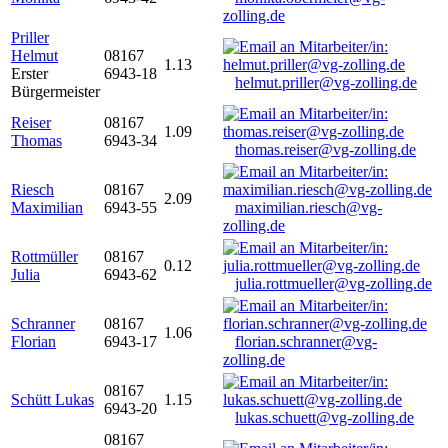
zolling.de
Priller
Helmut
08167
1.13
Erster
6943-18
helmut.priller@vg-zolling.de
Bürgermeister
Reiser
08167
1.09
Thomas
6943-34
thomas.reiser@vg-zolling.de
Riesch
08167
2.09
Maximilian
6943-55
maximilian.riesch@vg-
zolling.de
Rottmüller
08167
0.12
Julia
6943-62
julia.rottmueller@vg-zolling.de
Schranner
08167
1.06
Florian
6943-17
florian.schranner@vg-
zolling.de
08167
Schütt Lukas
1.15
6943-20
lukas.schuett@vg-zolling.de
08167