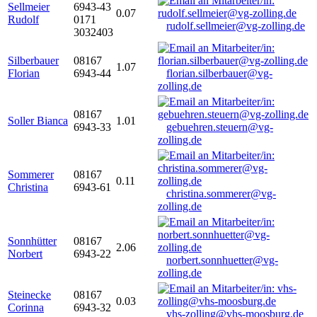
Sellmeier
6943-43
0.07
Rudolf
0171
rudolf.sellmeier@vg-zolling.de
3032403
Silberbauer
08167
1.07
Florian
6943-44
florian.silberbauer@vg-
zolling.de
08167
Soller Bianca
1.01
6943-33
gebuehren.steuern@vg-
zolling.de
Sommerer
08167
0.11
Christina
6943-61
christina.sommerer@vg-
zolling.de
Sonnhütter
08167
2.06
Norbert
6943-22
norbert.sonnhuetter@vg-
zolling.de
Steinecke
08167
0.03
Corinna
6943-32
vhs-zolling@vhs-moosburg.de