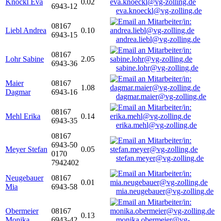
Knöckl Eva
0.02
6943-12
eva.knoeckl@vg-zolling.de
08167
Liebl Andrea
0.10
6943-15
andrea.liebl@vg-zolling.de
08167
Lohr Sabine
2.05
6943-36
sabine.lohr@vg-zolling.de
Maier
08167
1.08
Dagmar
6943-16
dagmar.maier@vg-zolling.de
08167
Mehl Erika
0.14
6943-35
erika.mehl@vg-zolling.de
08167
6943-50
Meyer Stefan
0.05
0170
stefan.meyer@vg-zolling.de
7942402
Neugebauer
08167
0.01
Mia
6943-58
mia.neugebauer@vg-zolling.de
Obermeier
08167
0.13
Monika
6943-42
monika.obermeier@vg-