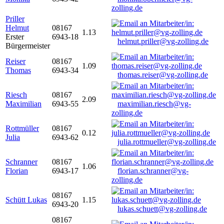
zolling.de
Priller
Helmut
08167
1.13
Erster
6943-18
helmut.priller@vg-zolling.de
Bürgermeister
Reiser
08167
1.09
Thomas
6943-34
thomas.reiser@vg-zolling.de
Riesch
08167
2.09
Maximilian
6943-55
maximilian.riesch@vg-
zolling.de
Rottmüller
08167
0.12
Julia
6943-62
julia.rottmueller@vg-zolling.de
Schranner
08167
1.06
Florian
6943-17
florian.schranner@vg-
zolling.de
08167
Schütt Lukas
1.15
6943-20
lukas.schuett@vg-zolling.de
08167