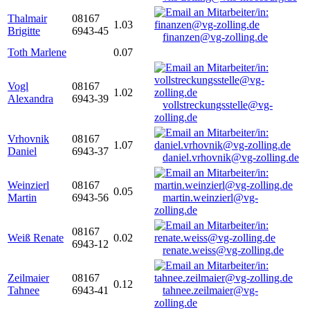
Thalmair
08167
1.03
Brigitte
6943-45
finanzen@vg-zolling.de
Toth Marlene
0.07
Vogl
08167
1.02
Alexandra
6943-39
vollstreckungsstelle@vg-
zolling.de
Vrhovnik
08167
1.07
Daniel
6943-37
daniel.vrhovnik@vg-zolling.de
Weinzierl
08167
0.05
Martin
6943-56
martin.weinzierl@vg-
zolling.de
08167
Weiß Renate
0.02
6943-12
renate.weiss@vg-zolling.de
Zeilmaier
08167
0.12
Tahnee
6943-41
tahnee.zeilmaier@vg-
zolling.de