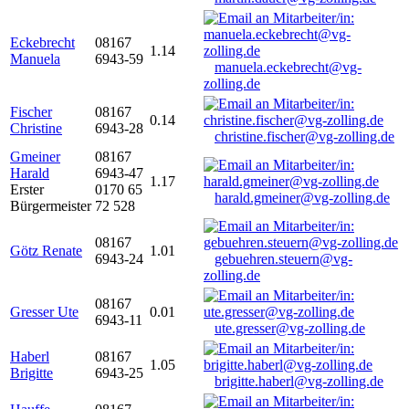
Eckebrecht
08167
1.14
Manuela
6943-59
manuela.eckebrecht@vg-
zolling.de
Fischer
08167
0.14
Christine
6943-28
christine.fischer@vg-zolling.de
Gmeiner
08167
Harald
6943-47
1.17
Erster
0170 65
harald.gmeiner@vg-zolling.de
Bürgermeister
72 528
08167
Götz Renate
1.01
6943-24
gebuehren.steuern@vg-
zolling.de
08167
Gresser Ute
0.01
6943-11
ute.gresser@vg-zolling.de
Haberl
08167
1.05
Brigitte
6943-25
brigitte.haberl@vg-zolling.de