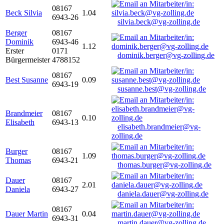
08167
Beck Silvia
1.04
6943-26
silvia.beck@vg-zolling.de
Berger
08167
Dominik
6943-46
1.12
Erster
0171
dominik.berger@vg-zolling.de
Bürgermeister
4788152
08167
Best Susanne
0.09
6943-19
susanne.best@vg-zolling.de
Brandmeier
08167
0.10
Elisabeth
6943-13
elisabeth.brandmeier@vg-
zolling.de
Burger
08167
1.09
Thomas
6943-21
thomas.burger@vg-zolling.de
Dauer
08167
2.01
Daniela
6943-27
daniela.dauer@vg-zolling.de
08167
Dauer Martin
0.04
6943-31
martin.dauer@vg-zolling.de