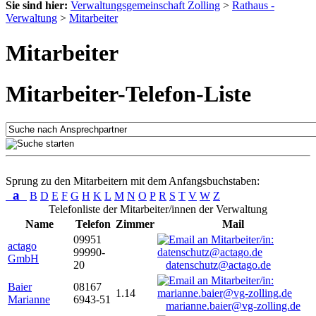
Sie sind hier:
Verwaltungsgemeinschaft Zolling
>
Rathaus -
Verwaltung
>
Mitarbeiter
Mitarbeiter
Mitarbeiter-Telefon-Liste
Sprung zu den Mitarbeitern mit dem Anfangsbuchstaben:
a
B
D
E
F
G
H
K
L
M
N
O
P
R
S
T
V
W
Z
Telefonliste der Mitarbeiter/innen der Verwaltung
Name
Telefon
Zimmer
Mail
09951
actago
99990-
GmbH
20
datenschutz@actago.de
Baier
08167
1.14
Marianne
6943-51
marianne.baier@vg-zolling.de