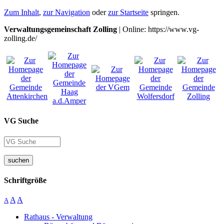
Zum Inhalt
,
zur Navigation
oder
zur Startseite
springen.
Verwaltungsgemeinschaft Zolling
| Online: https://www.vg-
zolling.de/
VG Suche
suchen
Schriftgröße
A
A
A
Rathaus - Verwaltung