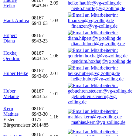
Hauffe
08167
2.09
Heiko
6943-60
heiko.hauffe@vg-zolling.de
08167
Hauk Andrea
1.03
6943-63
finanzen@vg-zolling.de
Hilpert
08167
Diana
6943-23
diana.hilpert@vg-zolling.de
Hoxhaj
08167
1.06
Qendrim
6943-53
qendrim.hoxhaj@vg-zolling.de
08167
Huber Heike
2.01
6943-66
heike.huber@vg-zolling.de
Huber
08167
1.01
Melanie
6943-52
gebuehren.steuern@vg-
zolling.de
Kern
08167
Mathias
6943-30
1.16
Erster
0175
mathias.kern@vg-zolling.de
Bürgermeister
2614485
08167