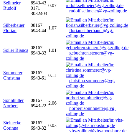
Sellmeier
6943-43
0.07
Rudolf
0171
rudolf.sellmeier@vg-zolling.de
3032403
Silberbauer
08167
1.07
Florian
6943-44
florian.silberbauer@vg-
zolling.de
08167
Soller Bianca
1.01
6943-33
gebuehren.steuern@vg-
zolling.de
Sommerer
08167
0.11
Christina
6943-61
christina.sommerer@vg-
zolling.de
Sonnhütter
08167
2.06
Norbert
6943-22
norbert.sonnhuetter@vg-
zolling.de
Steinecke
08167
0.03
Corinna
6943-32
vhs-zolling@vhs-moosburg.de