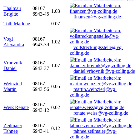
Thalmair
08167
1.03
Brigitte
6943-45
finanzen@vg-zolling.de
Toth Marlene
0.07
Vogl
08167
1.02
Alexandra
6943-39
vollstreckungsstelle@vg-
zolling.de
Vrhovnik
08167
1.07
Daniel
6943-37
daniel.vrhovnik@vg-zolling.de
Weinzierl
08167
0.05
Martin
6943-56
martin.weinzierl@vg-
zolling.de
08167
Weiß Renate
0.02
6943-12
renate.weiss@vg-zolling.de
Zeilmaier
08167
0.12
Tahnee
6943-41
tahnee.zeilmaier@vg-
zolling.de