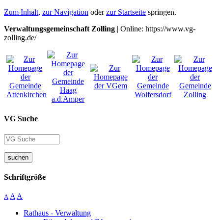
Zum Inhalt
,
zur Navigation
oder
zur Startseite
springen.
Verwaltungsgemeinschaft Zolling
| Online: https://www.vg-
zolling.de/
VG Suche
suchen
Schriftgröße
A
A
A
Rathaus - Verwaltung