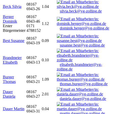
08167
Beck Silvia
1.04
6943-26
silvia.beck@vg-zolling.de
Berger
08167
Dominik
6943-46
1.12
Erster
0171
dominik.berger@vg-zolling.de
Bürgermeister
4788152
08167
Best Susanne
0.09
6943-19
susanne.best@vg-zolling.de
Brandmeier
08167
0.10
Elisabeth
6943-13
elisabeth.brandmeier@vg-
zolling.de
Burger
08167
1.09
Thomas
6943-21
thomas.burger@vg-zolling.de
Dauer
08167
2.01
Daniela
6943-27
daniela.dauer@vg-zolling.de
08167
Dauer Martin
0.04
6943-31
martin.dauer@vg-zolling.de