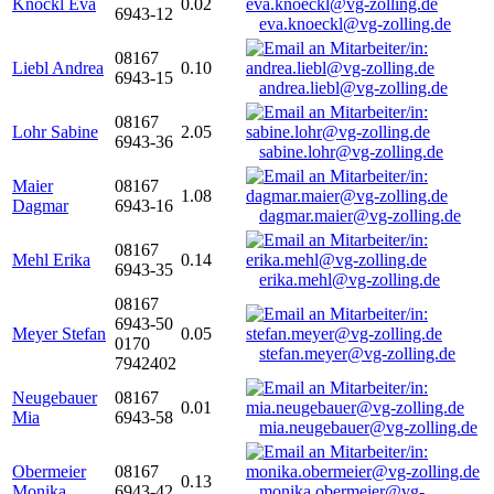
Knöckl Eva
0.02
6943-12
eva.knoeckl@vg-zolling.de
08167
Liebl Andrea
0.10
6943-15
andrea.liebl@vg-zolling.de
08167
Lohr Sabine
2.05
6943-36
sabine.lohr@vg-zolling.de
Maier
08167
1.08
Dagmar
6943-16
dagmar.maier@vg-zolling.de
08167
Mehl Erika
0.14
6943-35
erika.mehl@vg-zolling.de
08167
6943-50
Meyer Stefan
0.05
0170
stefan.meyer@vg-zolling.de
7942402
Neugebauer
08167
0.01
Mia
6943-58
mia.neugebauer@vg-zolling.de
Obermeier
08167
0.13
Monika
6943-42
monika.obermeier@vg-