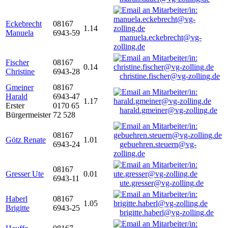
Eckebrecht
08167
1.14
Manuela
6943-59
manuela.eckebrecht@vg-
zolling.de
Fischer
08167
0.14
Christine
6943-28
christine.fischer@vg-zolling.de
Gmeiner
08167
Harald
6943-47
1.17
Erster
0170 65
harald.gmeiner@vg-zolling.de
Bürgermeister
72 528
08167
Götz Renate
1.01
6943-24
gebuehren.steuern@vg-
zolling.de
08167
Gresser Ute
0.01
6943-11
ute.gresser@vg-zolling.de
Haberl
08167
1.05
Brigitte
6943-25
brigitte.haberl@vg-zolling.de