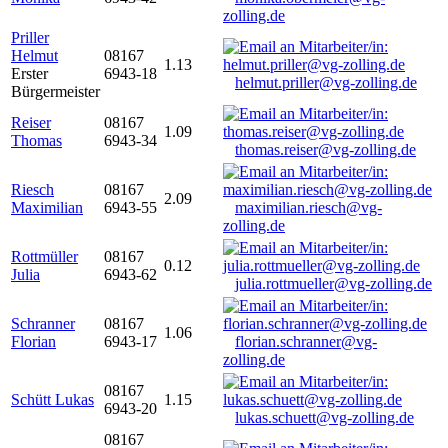
zolling.de
Priller
Helmut
08167
1.13
Erster
6943-18
helmut.priller@vg-zolling.de
Bürgermeister
Reiser
08167
1.09
Thomas
6943-34
thomas.reiser@vg-zolling.de
Riesch
08167
2.09
Maximilian
6943-55
maximilian.riesch@vg-
zolling.de
Rottmüller
08167
0.12
Julia
6943-62
julia.rottmueller@vg-zolling.de
Schranner
08167
1.06
Florian
6943-17
florian.schranner@vg-
zolling.de
08167
Schütt Lukas
1.15
6943-20
lukas.schuett@vg-zolling.de
08167