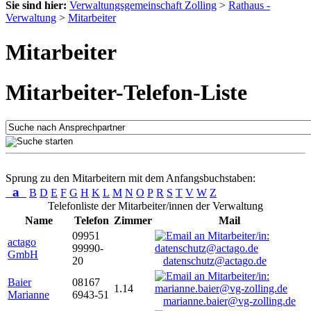
Sie sind hier:
Verwaltungsgemeinschaft Zolling
>
Rathaus -
Verwaltung
>
Mitarbeiter
Mitarbeiter
Mitarbeiter-Telefon-Liste
Sprung zu den Mitarbeitern mit dem Anfangsbuchstaben:
a
B
D
E
F
G
H
K
L
M
N
O
P
R
S
T
V
W
Z
Telefonliste der Mitarbeiter/innen der Verwaltung
Name
Telefon
Zimmer
Mail
09951
actago
99990-
GmbH
20
datenschutz@actago.de
Baier
08167
1.14
Marianne
6943-51
marianne.baier@vg-zolling.de