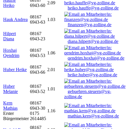
Hauffe
08167
2.09
Heiko
6943-60
heiko.hauffe@vg-zolling.de
08167
Hauk Andrea
1.03
6943-63
finanzen@vg-zolling.de
Hilpert
08167
Diana
6943-23
diana.hilpert@vg-zolling.de
Hoxhaj
08167
1.06
Qendrim
6943-53
qendrim.hoxhaj@vg-zolling.de
08167
Huber Heike
2.01
6943-66
heike.huber@vg-zolling.de
Huber
08167
1.01
Melanie
6943-52
gebuehren.steuern@vg-
zolling.de
Kern
08167
Mathias
6943-30
1.16
Erster
0175
mathias.kern@vg-zolling.de
Bürgermeister
2614485
08167