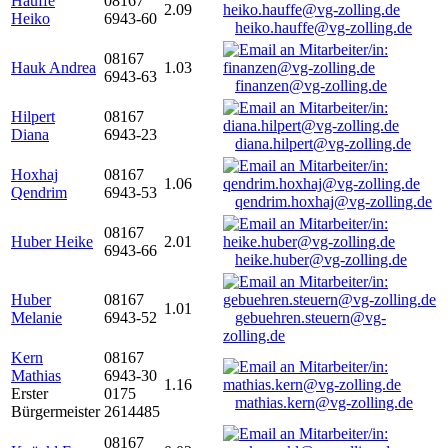
Hauffe
08167
2.09
Heiko
6943-60
heiko.hauffe@vg-zolling.de
08167
Hauk Andrea
1.03
6943-63
finanzen@vg-zolling.de
Hilpert
08167
Diana
6943-23
diana.hilpert@vg-zolling.de
Hoxhaj
08167
1.06
Qendrim
6943-53
qendrim.hoxhaj@vg-zolling.de
08167
Huber Heike
2.01
6943-66
heike.huber@vg-zolling.de
Huber
08167
1.01
Melanie
6943-52
gebuehren.steuern@vg-
zolling.de
Kern
08167
Mathias
6943-30
1.16
Erster
0175
mathias.kern@vg-zolling.de
Bürgermeister
2614485
08167