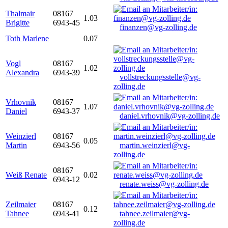
Thalmair
08167
1.03
Brigitte
6943-45
finanzen@vg-zolling.de
Toth Marlene
0.07
Vogl
08167
1.02
Alexandra
6943-39
vollstreckungsstelle@vg-
zolling.de
Vrhovnik
08167
1.07
Daniel
6943-37
daniel.vrhovnik@vg-zolling.de
Weinzierl
08167
0.05
Martin
6943-56
martin.weinzierl@vg-
zolling.de
08167
Weiß Renate
0.02
6943-12
renate.weiss@vg-zolling.de
Zeilmaier
08167
0.12
Tahnee
6943-41
tahnee.zeilmaier@vg-
zolling.de