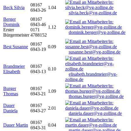
08167
Beck Silvia
1.04
6943-26
silvia.beck@vg-zolling.de
Berger
08167
Dominik
6943-46
1.12
Erster
0171
dominik.berger@vg-zolling.de
Bürgermeister
4788152
08167
Best Susanne
0.09
6943-19
susanne.best@vg-zolling.de
Brandmeier
08167
0.10
Elisabeth
6943-13
elisabeth.brandmeier@vg-
zolling.de
Burger
08167
1.09
Thomas
6943-21
thomas.burger@vg-zolling.de
Dauer
08167
2.01
Daniela
6943-27
daniela.dauer@vg-zolling.de
08167
Dauer Martin
0.04
6943-31
martin.dauer@vg-zolling.de