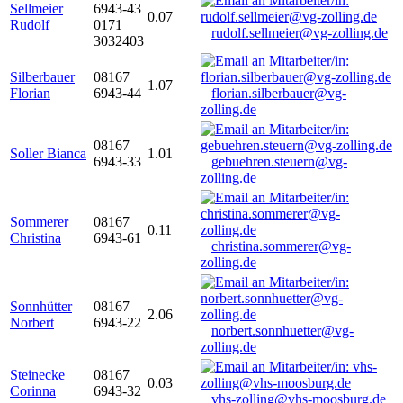
Sellmeier
6943-43
0.07
Rudolf
0171
rudolf.sellmeier@vg-zolling.de
3032403
Silberbauer
08167
1.07
Florian
6943-44
florian.silberbauer@vg-
zolling.de
08167
Soller Bianca
1.01
6943-33
gebuehren.steuern@vg-
zolling.de
Sommerer
08167
0.11
Christina
6943-61
christina.sommerer@vg-
zolling.de
Sonnhütter
08167
2.06
Norbert
6943-22
norbert.sonnhuetter@vg-
zolling.de
Steinecke
08167
0.03
Corinna
6943-32
vhs-zolling@vhs-moosburg.de