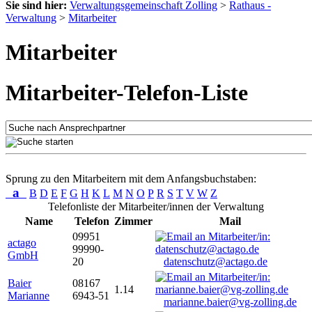
Sie sind hier:
Verwaltungsgemeinschaft Zolling
>
Rathaus -
Verwaltung
>
Mitarbeiter
Mitarbeiter
Mitarbeiter-Telefon-Liste
Sprung zu den Mitarbeitern mit dem Anfangsbuchstaben:
a
B
D
E
F
G
H
K
L
M
N
O
P
R
S
T
V
W
Z
Telefonliste der Mitarbeiter/innen der Verwaltung
Name
Telefon
Zimmer
Mail
09951
actago
99990-
GmbH
20
datenschutz@actago.de
Baier
08167
1.14
Marianne
6943-51
marianne.baier@vg-zolling.de