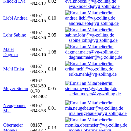
Knöckl Eva
0.02
6943-12
eva.knoeckl@vg-zolling.de
08167
Liebl Andrea
0.10
6943-15
andrea.liebl@vg-zolling.de
08167
Lohr Sabine
2.05
6943-36
sabine.lohr@vg-zolling.de
Maier
08167
1.08
Dagmar
6943-16
dagmar.maier@vg-zolling.de
08167
Mehl Erika
0.14
6943-35
erika.mehl@vg-zolling.de
08167
6943-50
Meyer Stefan
0.05
0170
stefan.meyer@vg-zolling.de
7942402
Neugebauer
08167
0.01
Mia
6943-58
mia.neugebauer@vg-zolling.de
Obermeier
08167
0.13
Monika
6943-42
monika.obermeier@vg-