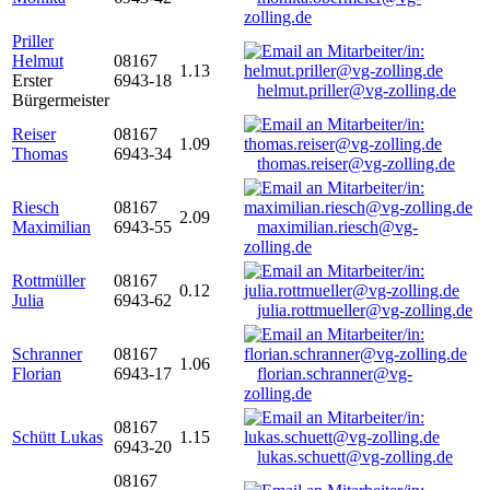
zolling.de
Priller
Helmut
08167
1.13
Erster
6943-18
helmut.priller@vg-zolling.de
Bürgermeister
Reiser
08167
1.09
Thomas
6943-34
thomas.reiser@vg-zolling.de
Riesch
08167
2.09
Maximilian
6943-55
maximilian.riesch@vg-
zolling.de
Rottmüller
08167
0.12
Julia
6943-62
julia.rottmueller@vg-zolling.de
Schranner
08167
1.06
Florian
6943-17
florian.schranner@vg-
zolling.de
08167
Schütt Lukas
1.15
6943-20
lukas.schuett@vg-zolling.de
08167