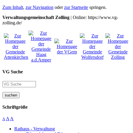
Zum Inhalt
,
zur Navigation
oder
zur Startseite
springen.
Verwaltungsgemeinschaft Zolling
| Online: https://www.vg-
zolling.de/
VG Suche
suchen
Schriftgröße
A
A
A
Rathaus - Verwaltung