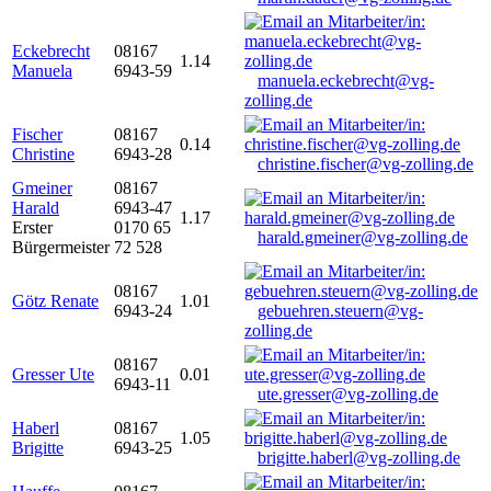
Eckebrecht
08167
1.14
Manuela
6943-59
manuela.eckebrecht@vg-
zolling.de
Fischer
08167
0.14
Christine
6943-28
christine.fischer@vg-zolling.de
Gmeiner
08167
Harald
6943-47
1.17
Erster
0170 65
harald.gmeiner@vg-zolling.de
Bürgermeister
72 528
08167
Götz Renate
1.01
6943-24
gebuehren.steuern@vg-
zolling.de
08167
Gresser Ute
0.01
6943-11
ute.gresser@vg-zolling.de
Haberl
08167
1.05
Brigitte
6943-25
brigitte.haberl@vg-zolling.de