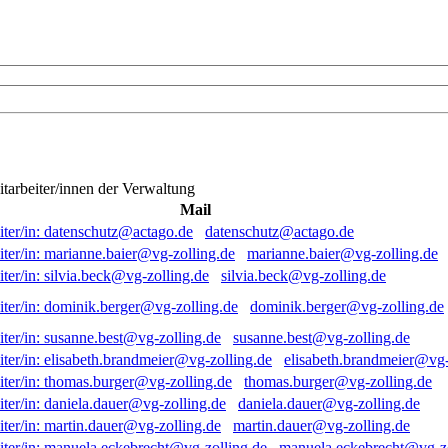
itarbeiter/innen der Verwaltung
Mail
datenschutz@actago.de
marianne.baier@vg-zolling.de
silvia.beck@vg-zolling.de
dominik.berger@vg-zolling.de
susanne.best@vg-zolling.de
elisabeth.brandmeier@vg-
thomas.burger@vg-zolling.de
daniela.dauer@vg-zolling.de
martin.dauer@vg-zolling.de
manuela.eckebrecht@vg-zo