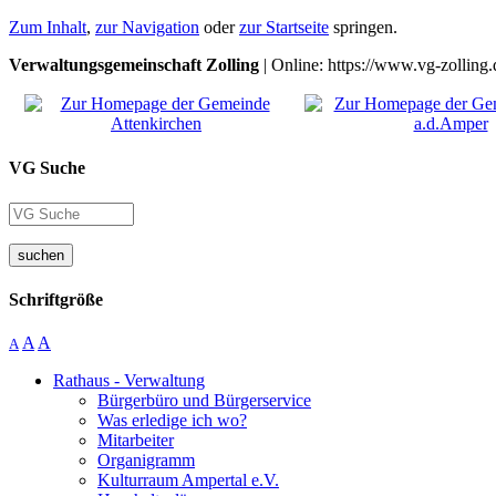
Zum Inhalt
,
zur Navigation
oder
zur Startseite
springen.
Verwaltungsgemeinschaft Zolling
| Online: https://www.vg-zolling.
VG Suche
suchen
Schriftgröße
A
A
A
Rathaus - Verwaltung
Bürgerbüro und Bürgerservice
Was erledige ich wo?
Mitarbeiter
Organigramm
Kulturraum Ampertal e.V.