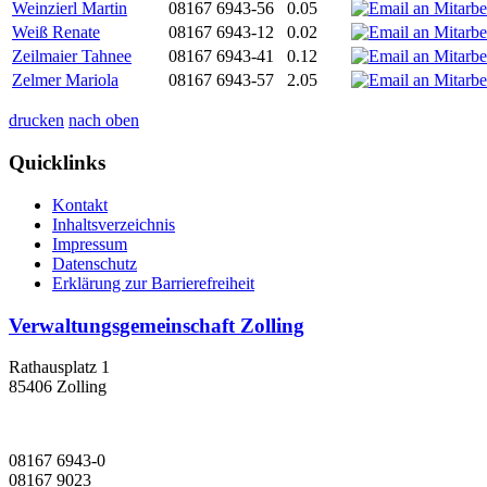
Weinzierl Martin
08167 6943-56
0.05
Weiß Renate
08167 6943-12
0.02
Zeilmaier Tahnee
08167 6943-41
0.12
Zelmer Mariola
08167 6943-57
2.05
drucken
nach oben
Quicklinks
Kontakt
Inhaltsverzeichnis
Impressum
Datenschutz
Erklärung zur Barrierefreiheit
Verwaltungsgemeinschaft Zolling
Rathausplatz 1
85406 Zolling
08167 6943-0
08167 9023