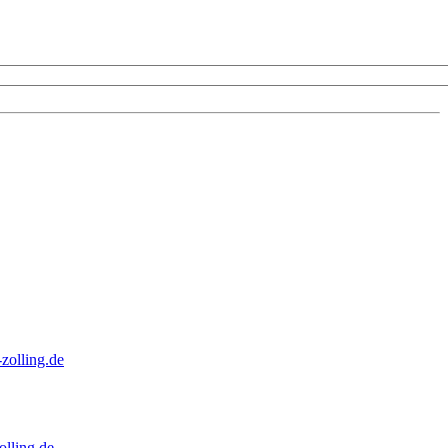
zolling.de
lling.de