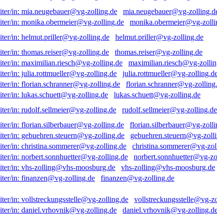
mia.neugebauer@vg-zolling.d
monika.obermeier@vg-zolli
helmut.priller@vg-zolling.de
thomas.reiser@vg-zolling.de
maximilian.riesch@vg-zollin
julia.rottmueller@vg-zolling.d
florian.schranner@vg-zolling
lukas.schuett@vg-zolling.de
rudolf.sellmeier@vg-zolling.de
florian.silberbauer@vg-zolli
gebuehren.steuern@vg-zolli
christina.sommerer@vg-zol
norbert.sonnhuetter@vg-zo
vhs-zolling@vhs-moosburg.de
finanzen@vg-zolling.de
vollstreckungsstelle@vg-zo
daniel.vrhovnik@vg-zolling.d