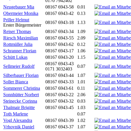
0170 7942402
Neugebauer Mia
08167 6943-58
0.01
Obermeier Monika
08167 6943-42
0.13
Priller Helmut
08167 6943-18
1.13
Erster Bürgermeister
Reiser Thomas
08167 6943-34
1.09
Riesch Maximilian
08167 6943-55
2.09
Rottmüller Julia
08167 6943-62
0.12
Schranner Florian
08167 6943-17
1.06
Schütt Lukas
08167 6943-20
1.15
08167 6943-43
Sellmeier Rudolf
0.07
0171 3032403
Silberbauer Florian
08167 6943-44
1.07
Soller Bianca
08167 6943-33
1.01
Sommerer Christina
08167 6943-61
0.11
Sonnhütter Norbert
08167 6943-22
2.06
Steinecke Corinna
08167 6943-32
0.03
Thalmair Brigitte
08167 6943-45
1.03
Toth Marlene
0.07
Vogl Alexandra
08167 6943-39
1.02
Vrhovnik Daniel
08167 6943-37
1.07