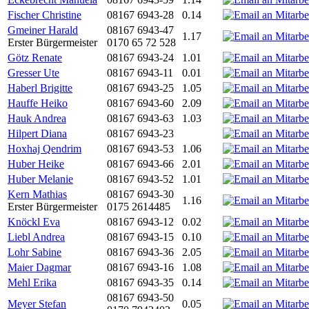
Fischer Christine
08167 6943-28
0.14
Gmeiner Harald
08167 6943-47
1.17
Erster Bürgermeister
0170 65 72 528
Götz Renate
08167 6943-24
1.01
Gresser Ute
08167 6943-11
0.01
Haberl Brigitte
08167 6943-25
1.05
Hauffe Heiko
08167 6943-60
2.09
Hauk Andrea
08167 6943-63
1.03
Hilpert Diana
08167 6943-23
Hoxhaj Qendrim
08167 6943-53
1.06
Huber Heike
08167 6943-66
2.01
Huber Melanie
08167 6943-52
1.01
Kern Mathias
08167 6943-30
1.16
Erster Bürgermeister
0175 2614485
Knöckl Eva
08167 6943-12
0.02
Liebl Andrea
08167 6943-15
0.10
Lohr Sabine
08167 6943-36
2.05
Maier Dagmar
08167 6943-16
1.08
Mehl Erika
08167 6943-35
0.14
08167 6943-50
Meyer Stefan
0.05