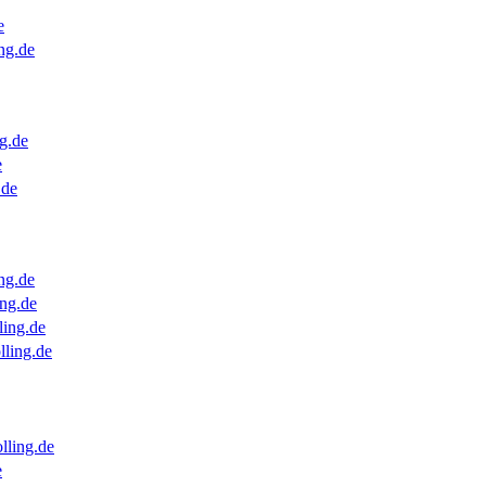
e
ng.de
g.de
e
.de
ng.de
ng.de
ling.de
lling.de
lling.de
e