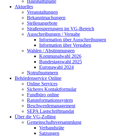
Haushaltspläne
Aktuelles
Veranstaltungen
Bekanntmachungen
Stellenangebote
Straßensperrungen im VG-Bereich
Ausschreibungen / Vergabe
Information über Ausschreibungen
Information über Vergaben
Wahlen / Abstimmungen
Kommunalwahl 2026
Bundestagswahl 2025
Europawahl 2024
Notrufnummern
Behördenservice Online
Online Services
Sicheres Kontaktformular
Fundbüro online
Ratsinformationssystem
Beschwerdemanagement
SEPA Lastschriftmandat
Über die VG-Zolling
Gemeinschaftsversammlung
Verbandsräte
Satzungen