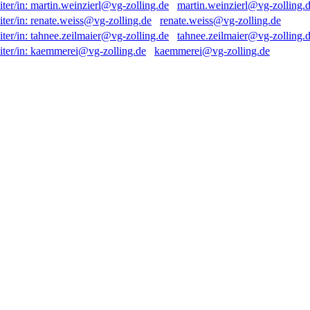
martin.weinzierl@vg-zolling.
renate.weiss@vg-zolling.de
tahnee.zeilmaier@vg-zolling.
kaemmerei@vg-zolling.de