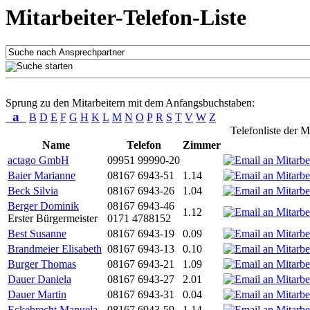
Mitarbeiter-Telefon-Liste
Sprung zu den Mitarbeitern mit dem Anfangsbuchstaben:
a
B
D
E
F
G
H
K
L
M
N
O
P
R
S
T
V
W
Z
Telefonliste der M
Name
Telefon
Zimmer
actago GmbH
09951 99990-20
Baier Marianne
08167 6943-51
1.14
Beck Silvia
08167 6943-26
1.04
Berger Dominik
08167 6943-46
1.12
Erster Bürgermeister
0171 4788152
Best Susanne
08167 6943-19
0.09
Brandmeier Elisabeth
08167 6943-13
0.10
Burger Thomas
08167 6943-21
1.09
Dauer Daniela
08167 6943-27
2.01
Dauer Martin
08167 6943-31
0.04
Eckebrecht Manuela
08167 6943-59
1.14