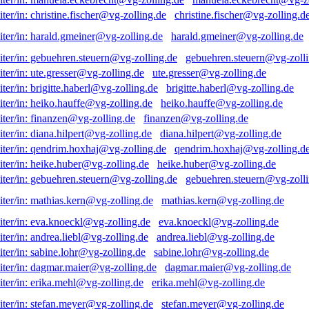
christine.fischer@vg-zolling.d
harald.gmeiner@vg-zolling.de
gebuehren.steuern@vg-zolli
ute.gresser@vg-zolling.de
brigitte.haberl@vg-zolling.de
heiko.hauffe@vg-zolling.de
finanzen@vg-zolling.de
diana.hilpert@vg-zolling.de
qendrim.hoxhaj@vg-zolling.d
heike.huber@vg-zolling.de
gebuehren.steuern@vg-zolli
mathias.kern@vg-zolling.de
eva.knoeckl@vg-zolling.de
andrea.liebl@vg-zolling.de
sabine.lohr@vg-zolling.de
dagmar.maier@vg-zolling.de
erika.mehl@vg-zolling.de
stefan.meyer@vg-zolling.de