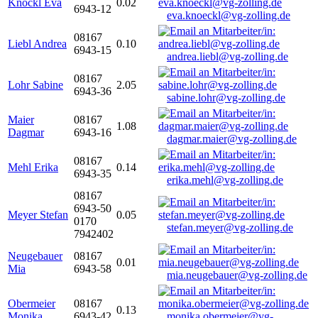
Knöckl Eva
0.02
6943-12
eva.knoeckl@vg-zolling.de
08167
Liebl Andrea
0.10
6943-15
andrea.liebl@vg-zolling.de
08167
Lohr Sabine
2.05
6943-36
sabine.lohr@vg-zolling.de
Maier
08167
1.08
Dagmar
6943-16
dagmar.maier@vg-zolling.de
08167
Mehl Erika
0.14
6943-35
erika.mehl@vg-zolling.de
08167
6943-50
Meyer Stefan
0.05
0170
stefan.meyer@vg-zolling.de
7942402
Neugebauer
08167
0.01
Mia
6943-58
mia.neugebauer@vg-zolling.de
Obermeier
08167
0.13
Monika
6943-42
monika.obermeier@vg-