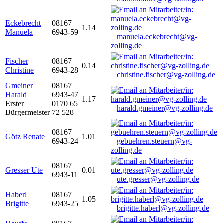
Eckebrecht
08167
1.14
Manuela
6943-59
manuela.eckebrecht@vg-
zolling.de
Fischer
08167
0.14
Christine
6943-28
christine.fischer@vg-zolling.de
Gmeiner
08167
Harald
6943-47
1.17
Erster
0170 65
harald.gmeiner@vg-zolling.de
Bürgermeister
72 528
08167
Götz Renate
1.01
6943-24
gebuehren.steuern@vg-
zolling.de
08167
Gresser Ute
0.01
6943-11
ute.gresser@vg-zolling.de
Haberl
08167
1.05
Brigitte
6943-25
brigitte.haberl@vg-zolling.de