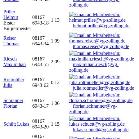
zolling.de
Priller
Helmut
08167
1.13
Erster
6943-18
helmut.priller@vg-zolling.de
Bürgermeister
Reiser
08167
1.09
Thomas
6943-34
thomas.reiser@vg-zolling.de
Riesch
08167
2.09
Maximilian
6943-55
maximilian.riesch@vg-
zolling.de
Rottmüller
08167
0.12
Julia
6943-62
julia.rottmueller@vg-zolling.de
Schranner
08167
1.06
Florian
6943-17
florian.schranner@vg-
zolling.de
08167
Schütt Lukas
1.15
6943-20
lukas.schuett@vg-zolling.de
08167