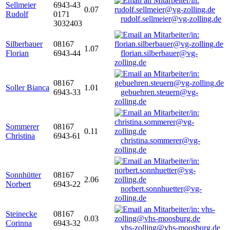
Sellmeier
6943-43
0.07
Rudolf
0171
rudolf.sellmeier@vg-zolling.de
3032403
Silberbauer
08167
1.07
Florian
6943-44
florian.silberbauer@vg-
zolling.de
08167
Soller Bianca
1.01
6943-33
gebuehren.steuern@vg-
zolling.de
Sommerer
08167
0.11
Christina
6943-61
christina.sommerer@vg-
zolling.de
Sonnhütter
08167
2.06
Norbert
6943-22
norbert.sonnhuetter@vg-
zolling.de
Steinecke
08167
0.03
Corinna
6943-32
vhs-zolling@vhs-moosburg.de