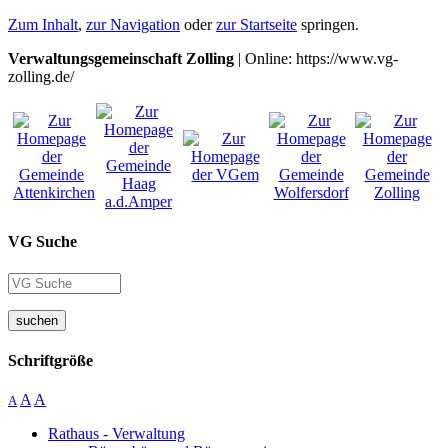
Zum Inhalt
,
zur Navigation
oder
zur Startseite
springen.
Verwaltungsgemeinschaft Zolling
| Online: https://www.vg-
zolling.de/
VG Suche
suchen
Schriftgröße
A
A
A
Rathaus - Verwaltung