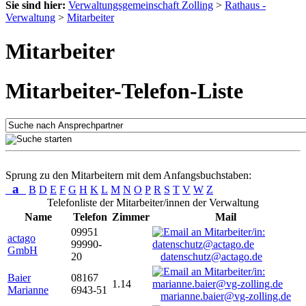
Sie sind hier:
Verwaltungsgemeinschaft Zolling
>
Rathaus -
Verwaltung
>
Mitarbeiter
Mitarbeiter
Mitarbeiter-Telefon-Liste
Sprung zu den Mitarbeitern mit dem Anfangsbuchstaben:
a
B
D
E
F
G
H
K
L
M
N
O
P
R
S
T
V
W
Z
Telefonliste der Mitarbeiter/innen der Verwaltung
Name
Telefon
Zimmer
Mail
09951
actago
99990-
GmbH
20
datenschutz@actago.de
Baier
08167
1.14
Marianne
6943-51
marianne.baier@vg-zolling.de