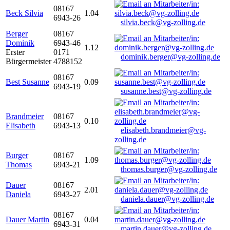
08167
Beck Silvia
1.04
6943-26
silvia.beck@vg-zolling.de
Berger
08167
Dominik
6943-46
1.12
Erster
0171
dominik.berger@vg-zolling.de
Bürgermeister
4788152
08167
Best Susanne
0.09
6943-19
susanne.best@vg-zolling.de
Brandmeier
08167
0.10
Elisabeth
6943-13
elisabeth.brandmeier@vg-
zolling.de
Burger
08167
1.09
Thomas
6943-21
thomas.burger@vg-zolling.de
Dauer
08167
2.01
Daniela
6943-27
daniela.dauer@vg-zolling.de
08167
Dauer Martin
0.04
6943-31
martin.dauer@vg-zolling.de