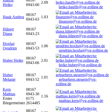
Hauffe
08167
2.09
Heiko
6943-60
heiko.hauffe@vg-zolling.de
08167
Hauk Andrea
1.03
6943-63
finanzen@vg-zolling.de
Hilpert
08167
Diana
6943-23
diana.hilpert@vg-zolling.de
Hoxhaj
08167
1.06
Qendrim
6943-53
qendrim.hoxhaj@vg-zolling.de
08167
Huber Heike
2.01
6943-66
heike.huber@vg-zolling.de
Huber
08167
1.01
Melanie
6943-52
gebuehren.steuern@vg-
zolling.de
Kern
08167
Mathias
6943-30
1.16
Erster
0175
mathias.kern@vg-zolling.de
Bürgermeister
2614485
08167