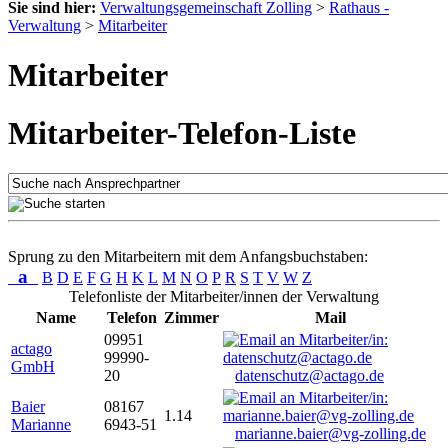
Sie sind hier:
Verwaltungsgemeinschaft Zolling
>
Rathaus -
Verwaltung
>
Mitarbeiter
Mitarbeiter
Mitarbeiter-Telefon-Liste
Sprung zu den Mitarbeitern mit dem Anfangsbuchstaben:
a
B
D
E
F
G
H
K
L
M
N
O
P
R
S
T
V
W
Z
Telefonliste der Mitarbeiter/innen der Verwaltung
Name
Telefon
Zimmer
Mail
09951
actago
99990-
GmbH
20
datenschutz@actago.de
Baier
08167
1.14
Marianne
6943-51
marianne.baier@vg-zolling.de