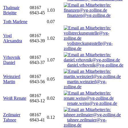
Thalmair
08167
1.03
Brigitte
6943-45
finanzen@vg-zolling.de
Toth Marlene
0.07
Vogl
08167
1.02
Alexandra
6943-39
vollstreckungsstelle@vg-
zolling.de
Vrhovnik
08167
1.07
Daniel
6943-37
daniel.vrhovnik@vg-zolling.de
Weinzierl
08167
0.05
Martin
6943-56
martin.weinzierl@vg-
zolling.de
08167
Weiß Renate
0.02
6943-12
renate.weiss@vg-zolling.de
Zeilmaier
08167
0.12
Tahnee
6943-41
tahnee.zeilmaier@vg-
zolling.de