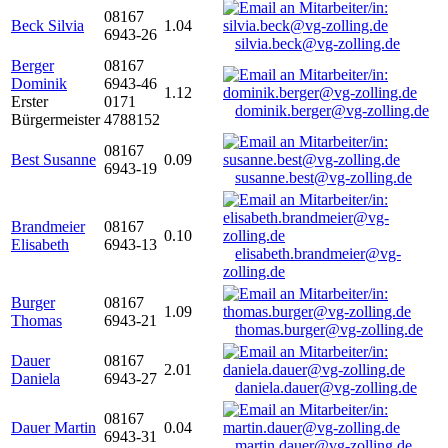
08167
Beck Silvia
1.04
6943-26
silvia.beck@vg-zolling.de
Berger
08167
Dominik
6943-46
1.12
Erster
0171
dominik.berger@vg-zolling.de
Bürgermeister
4788152
08167
Best Susanne
0.09
6943-19
susanne.best@vg-zolling.de
Brandmeier
08167
0.10
Elisabeth
6943-13
elisabeth.brandmeier@vg-
zolling.de
Burger
08167
1.09
Thomas
6943-21
thomas.burger@vg-zolling.de
Dauer
08167
2.01
Daniela
6943-27
daniela.dauer@vg-zolling.de
08167
Dauer Martin
0.04
6943-31
martin.dauer@vg-zolling.de