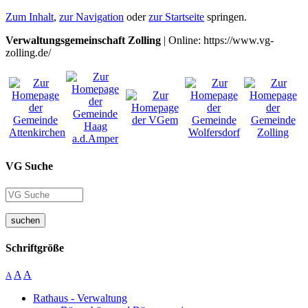
Zum Inhalt
,
zur Navigation
oder
zur Startseite
springen.
Verwaltungsgemeinschaft Zolling
| Online: https://www.vg-
zolling.de/
VG Suche
suchen
Schriftgröße
A
A
A
Rathaus - Verwaltung