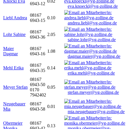
Knöckl Eva
0.02
6943-12
eva.knoeckl@vg-zolling.de
08167
Liebl Andrea
0.10
6943-15
andrea.liebl@vg-zolling.de
08167
Lohr Sabine
2.05
6943-36
sabine.lohr@vg-zolling.de
Maier
08167
1.08
Dagmar
6943-16
dagmar.maier@vg-zolling.de
08167
Mehl Erika
0.14
6943-35
erika.mehl@vg-zolling.de
08167
6943-50
Meyer Stefan
0.05
0170
stefan.meyer@vg-zolling.de
7942402
Neugebauer
08167
0.01
Mia
6943-58
mia.neugebauer@vg-zolling.de
Obermeier
08167
0.13
Monika
6943-42
monika.obermeier@vg-