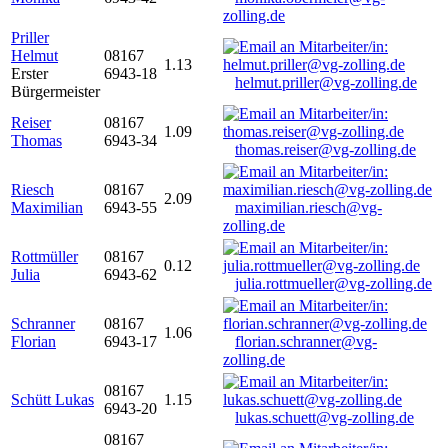
zolling.de
Priller
Helmut
08167
1.13
Erster
6943-18
helmut.priller@vg-zolling.de
Bürgermeister
Reiser
08167
1.09
Thomas
6943-34
thomas.reiser@vg-zolling.de
Riesch
08167
2.09
Maximilian
6943-55
maximilian.riesch@vg-
zolling.de
Rottmüller
08167
0.12
Julia
6943-62
julia.rottmueller@vg-zolling.de
Schranner
08167
1.06
Florian
6943-17
florian.schranner@vg-
zolling.de
08167
Schütt Lukas
1.15
6943-20
lukas.schuett@vg-zolling.de
08167