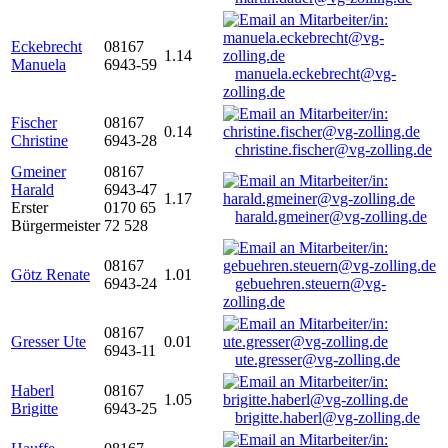
Eckebrecht
08167
1.14
Manuela
6943-59
manuela.eckebrecht@vg-
zolling.de
Fischer
08167
0.14
Christine
6943-28
christine.fischer@vg-zolling.de
Gmeiner
08167
Harald
6943-47
1.17
Erster
0170 65
harald.gmeiner@vg-zolling.de
Bürgermeister
72 528
08167
Götz Renate
1.01
6943-24
gebuehren.steuern@vg-
zolling.de
08167
Gresser Ute
0.01
6943-11
ute.gresser@vg-zolling.de
Haberl
08167
1.05
Brigitte
6943-25
brigitte.haberl@vg-zolling.de