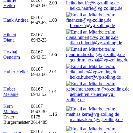
Hauffe
08167
2.09
Heiko
6943-60
heiko.hauffe@vg-zolling.de
08167
Hauk Andrea
1.03
6943-63
finanzen@vg-zolling.de
Hilpert
08167
Diana
6943-23
diana.hilpert@vg-zolling.de
Hoxhaj
08167
1.06
Qendrim
6943-53
qendrim.hoxhaj@vg-zolling.de
08167
Huber Heike
2.01
6943-66
heike.huber@vg-zolling.de
Huber
08167
1.01
Melanie
6943-52
gebuehren.steuern@vg-
zolling.de
Kern
08167
Mathias
6943-30
1.16
Erster
0175
mathias.kern@vg-zolling.de
Bürgermeister
2614485
08167