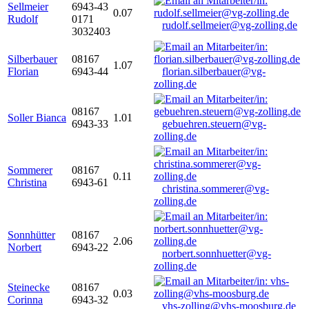
Sellmeier
6943-43
0.07
Rudolf
0171
rudolf.sellmeier@vg-zolling.de
3032403
Silberbauer
08167
1.07
Florian
6943-44
florian.silberbauer@vg-
zolling.de
08167
Soller Bianca
1.01
6943-33
gebuehren.steuern@vg-
zolling.de
Sommerer
08167
0.11
Christina
6943-61
christina.sommerer@vg-
zolling.de
Sonnhütter
08167
2.06
Norbert
6943-22
norbert.sonnhuetter@vg-
zolling.de
Steinecke
08167
0.03
Corinna
6943-32
vhs-zolling@vhs-moosburg.de