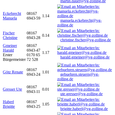
martin.dauer@vg-zolling.de
Eckebrecht
08167
1.14
Manuela
6943-59
manuela.eckebrecht@vg-
zolling.de
Fischer
08167
0.14
Christine
6943-28
christine.fischer@vg-zolling.de
Gmeiner
08167
Harald
6943-47
1.17
Erster
0170 65
harald.gmeiner@vg-zolling.de
Bürgermeister
72 528
08167
Götz Renate
1.01
6943-24
gebuehren.steuern@vg-
zolling.de
08167
Gresser Ute
0.01
6943-11
ute.gresser@vg-zolling.de
Haberl
08167
1.05
Brigitte
6943-25
brigitte.haberl@vg-zolling.de