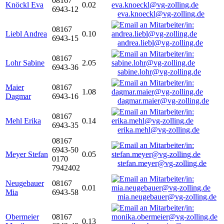
08167
Knöckl Eva
0.02
6943-12
eva.knoeckl@vg-zolling.de
08167
Liebl Andrea
0.10
6943-15
andrea.liebl@vg-zolling.de
08167
Lohr Sabine
2.05
6943-36
sabine.lohr@vg-zolling.de
Maier
08167
1.08
Dagmar
6943-16
dagmar.maier@vg-zolling.de
08167
Mehl Erika
0.14
6943-35
erika.mehl@vg-zolling.de
08167
6943-50
Meyer Stefan
0.05
0170
stefan.meyer@vg-zolling.de
7942402
Neugebauer
08167
0.01
Mia
6943-58
mia.neugebauer@vg-zolling.de
Obermeier
08167
0.13