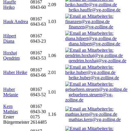
Hauffe
08167
2.09
Heiko
6943-60
heiko.hauffe@vg-zolling.de
08167
Hauk Andrea
1.03
6943-63
finanzen@vg-zolling.de
Hilpert
08167
Diana
6943-23
diana.hilpert@vg-zolling.de
Hoxhaj
08167
1.06
Qendrim
6943-53
qendrim.hoxhaj@vg-zolling.de
08167
Huber Heike
2.01
6943-66
heike.huber@vg-zolling.de
Huber
08167
1.01
Melanie
6943-52
gebuehren.steuern@vg-
zolling.de
Kern
08167
Mathias
6943-30
1.16
Erster
0175
mathias.kern@vg-zolling.de
Bürgermeister
2614485