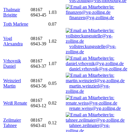
vhs-zolling@vhs-moosburg.de
Thalmair
08167
1.03
Brigitte
6943-45
finanzen@vg-zolling.de
Toth Marlene
0.07
Vogl
08167
1.02
Alexandra
6943-39
vollstreckungsstelle@vg-
zolling.de
Vrhovnik
08167
1.07
Daniel
6943-37
daniel.vrhovnik@vg-zolling.de
Weinzierl
08167
0.05
Martin
6943-56
martin.weinzierl@vg-
zolling.de
08167
Weiß Renate
0.02
6943-12
renate.weiss@vg-zolling.de
Zeilmaier
08167
0.12
Tahnee
6943-41
tahnee.zeilmaier@vg-
zolling.de