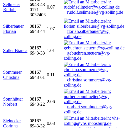
Sellmeier
6943-43
0.07
Rudolf
0171
rudolf.sellmeier@vg-zolling.de
3032403
Silberbauer
08167
1.07
Florian
6943-44
florian.silberbauer@vg-
zolling.de
08167
Soller Bianca
1.01
6943-33
gebuehren.steuern@vg-
zolling.de
Sommerer
08167
0.11
Christina
6943-61
christina.sommerer@vg-
zolling.de
Sonnhütter
08167
2.06
Norbert
6943-22
norbert.sonnhuetter@vg-
zolling.de
Steinecke
08167
0.03
Corinna
6943-32