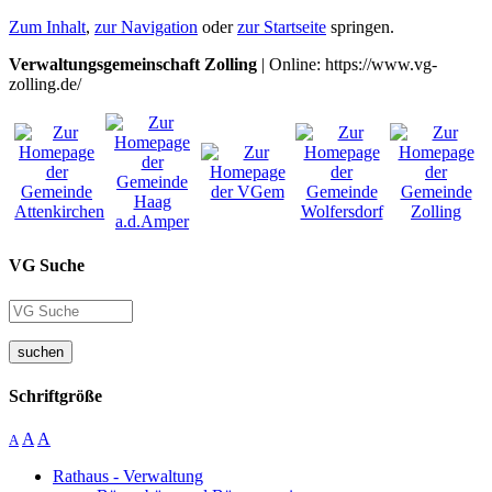
Zum Inhalt
,
zur Navigation
oder
zur Startseite
springen.
Verwaltungsgemeinschaft Zolling
| Online: https://www.vg-
zolling.de/
VG Suche
suchen
Schriftgröße
A
A
A
Rathaus - Verwaltung