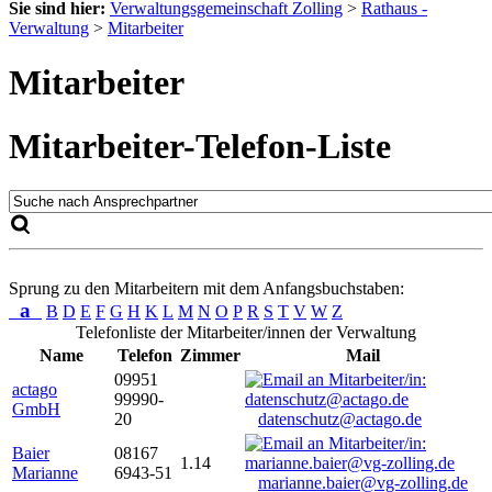
Sie sind hier:
Verwaltungsgemeinschaft Zolling
>
Rathaus -
Verwaltung
>
Mitarbeiter
Mitarbeiter
Mitarbeiter-Telefon-Liste
Sprung zu den Mitarbeitern mit dem Anfangsbuchstaben:
a
B
D
E
F
G
H
K
L
M
N
O
P
R
S
T
V
W
Z
Telefonliste der Mitarbeiter/innen der Verwaltung
Name
Telefon
Zimmer
Mail
09951
actago
99990-
GmbH
20
datenschutz@actago.de
Baier
08167
1.14
Marianne
6943-51
marianne.baier@vg-zolling.de