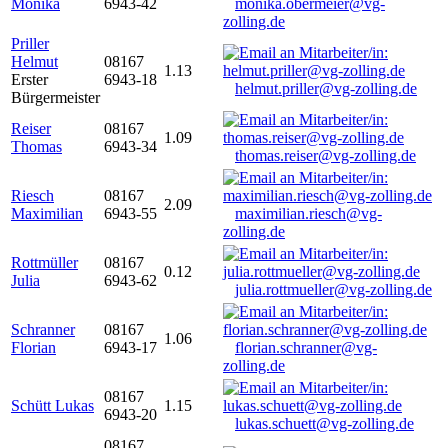
Monika
6943-42
monika.obermeier@vg-
zolling.de
Priller
Helmut
08167
1.13
Erster
6943-18
helmut.priller@vg-zolling.de
Bürgermeister
Reiser
08167
1.09
Thomas
6943-34
thomas.reiser@vg-zolling.de
Riesch
08167
2.09
Maximilian
6943-55
maximilian.riesch@vg-
zolling.de
Rottmüller
08167
0.12
Julia
6943-62
julia.rottmueller@vg-zolling.de
Schranner
08167
1.06
Florian
6943-17
florian.schranner@vg-
zolling.de
08167
Schütt Lukas
1.15
6943-20
lukas.schuett@vg-zolling.de
08167