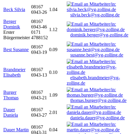
08167
Beck Silvia
1.04
6943-26
silvia.beck@vg-zolling.de
Berger
08167
Dominik
6943-46
1.12
Erster
0171
dominik.berger@vg-zolling.de
Bürgermeister
4788152
08167
Best Susanne
0.09
6943-19
susanne.best@vg-zolling.de
Brandmeier
08167
0.10
Elisabeth
6943-13
elisabeth.brandmeier@vg-
zolling.de
Burger
08167
1.09
Thomas
6943-21
thomas.burger@vg-zolling.de
Dauer
08167
2.01
Daniela
6943-27
daniela.dauer@vg-zolling.de
08167
Dauer Martin
0.04
6943-31