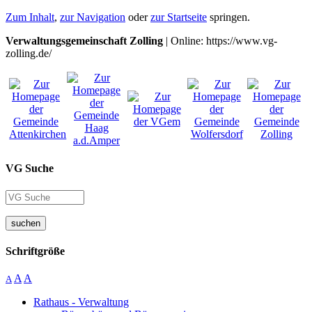
Zum Inhalt
,
zur Navigation
oder
zur Startseite
springen.
Verwaltungsgemeinschaft Zolling
| Online: https://www.vg-
zolling.de/
VG Suche
suchen
Schriftgröße
A
A
A
Rathaus - Verwaltung