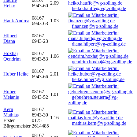
Hauffe
08167
2.09
Heiko
6943-60
heiko.hauffe@vg-zolling.de
08167
Hauk Andrea
1.03
6943-63
finanzen@vg-zolling.de
Hilpert
08167
Diana
6943-23
diana.hilpert@vg-zolling.de
Hoxhaj
08167
1.06
Qendrim
6943-53
qendrim.hoxhaj@vg-zolling.de
08167
Huber Heike
2.01
6943-66
heike.huber@vg-zolling.de
Huber
08167
1.01
Melanie
6943-52
gebuehren.steuern@vg-
zolling.de
Kern
08167
Mathias
6943-30
1.16
Erster
0175
mathias.kern@vg-zolling.de
Bürgermeister
2614485
08167