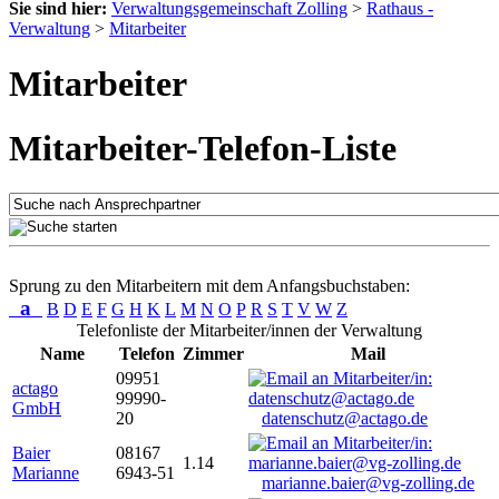
Sie sind hier:
Verwaltungsgemeinschaft Zolling
>
Rathaus -
Verwaltung
>
Mitarbeiter
Mitarbeiter
Mitarbeiter-Telefon-Liste
Sprung zu den Mitarbeitern mit dem Anfangsbuchstaben:
a
B
D
E
F
G
H
K
L
M
N
O
P
R
S
T
V
W
Z
Telefonliste der Mitarbeiter/innen der Verwaltung
Name
Telefon
Zimmer
Mail
09951
actago
99990-
GmbH
20
datenschutz@actago.de
Baier
08167
1.14
Marianne
6943-51
marianne.baier@vg-zolling.de