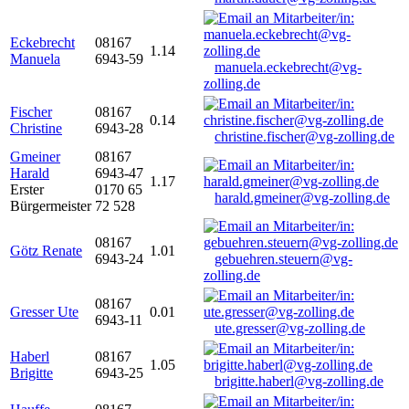
Eckebrecht
08167
1.14
Manuela
6943-59
manuela.eckebrecht@vg-
zolling.de
Fischer
08167
0.14
Christine
6943-28
christine.fischer@vg-zolling.de
Gmeiner
08167
Harald
6943-47
1.17
Erster
0170 65
harald.gmeiner@vg-zolling.de
Bürgermeister
72 528
08167
Götz Renate
1.01
6943-24
gebuehren.steuern@vg-
zolling.de
08167
Gresser Ute
0.01
6943-11
ute.gresser@vg-zolling.de
Haberl
08167
1.05
Brigitte
6943-25
brigitte.haberl@vg-zolling.de