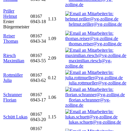
zolling.de
Priller
Helmut
08167
1.13
Erster
6943-18
helmut.priller@vg-zolling.de
Bürgermeister
Reiser
08167
1.09
Thomas
6943-34
thomas.reiser@vg-zolling.de
Riesch
08167
2.09
Maximilian
6943-55
maximilian.riesch@vg-
zolling.de
Rottmüller
08167
0.12
Julia
6943-62
julia.rottmueller@vg-zolling.de
Schranner
08167
1.06
Florian
6943-17
florian.schranner@vg-
zolling.de
08167
Schütt Lukas
1.15
6943-20
lukas.schuett@vg-zolling.de
08167