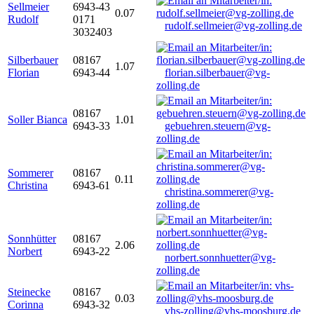
Sellmeier
6943-43
0.07
Rudolf
0171
rudolf.sellmeier@vg-zolling.de
3032403
Silberbauer
08167
1.07
Florian
6943-44
florian.silberbauer@vg-
zolling.de
08167
Soller Bianca
1.01
6943-33
gebuehren.steuern@vg-
zolling.de
Sommerer
08167
0.11
Christina
6943-61
christina.sommerer@vg-
zolling.de
Sonnhütter
08167
2.06
Norbert
6943-22
norbert.sonnhuetter@vg-
zolling.de
Steinecke
08167
0.03
Corinna
6943-32
vhs-zolling@vhs-moosburg.de