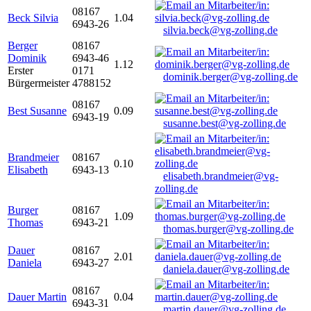
08167
Beck Silvia
1.04
6943-26
silvia.beck@vg-zolling.de
Berger
08167
Dominik
6943-46
1.12
Erster
0171
dominik.berger@vg-zolling.de
Bürgermeister
4788152
08167
Best Susanne
0.09
6943-19
susanne.best@vg-zolling.de
Brandmeier
08167
0.10
Elisabeth
6943-13
elisabeth.brandmeier@vg-
zolling.de
Burger
08167
1.09
Thomas
6943-21
thomas.burger@vg-zolling.de
Dauer
08167
2.01
Daniela
6943-27
daniela.dauer@vg-zolling.de
08167
Dauer Martin
0.04
6943-31
martin.dauer@vg-zolling.de