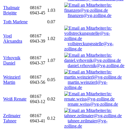
Thalmair
08167
1.03
Brigitte
6943-45
finanzen@vg-zolling.de
Toth Marlene
0.07
Vogl
08167
1.02
Alexandra
6943-39
vollstreckungsstelle@vg-
zolling.de
Vrhovnik
08167
1.07
Daniel
6943-37
daniel.vrhovnik@vg-zolling.de
Weinzierl
08167
0.05
Martin
6943-56
martin.weinzierl@vg-
zolling.de
08167
Weiß Renate
0.02
6943-12
renate.weiss@vg-zolling.de
Zeilmaier
08167
0.12
Tahnee
6943-41
tahnee.zeilmaier@vg-
zolling.de