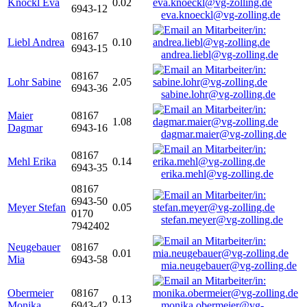
Knöckl Eva
0.02
6943-12
eva.knoeckl@vg-zolling.de
08167
Liebl Andrea
0.10
6943-15
andrea.liebl@vg-zolling.de
08167
Lohr Sabine
2.05
6943-36
sabine.lohr@vg-zolling.de
Maier
08167
1.08
Dagmar
6943-16
dagmar.maier@vg-zolling.de
08167
Mehl Erika
0.14
6943-35
erika.mehl@vg-zolling.de
08167
6943-50
Meyer Stefan
0.05
0170
stefan.meyer@vg-zolling.de
7942402
Neugebauer
08167
0.01
Mia
6943-58
mia.neugebauer@vg-zolling.de
Obermeier
08167
0.13
Monika
6943-42
monika.obermeier@vg-