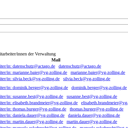
itarbeiter/innen der Verwaltung
Mail
datenschutz@actago.de
marianne.baier@vg-zolling.de
silvia.beck@vg-zolling.de
dominik.berger@vg-zolling.de
susanne.best@vg-zolling.de
elisabeth.brandmeier@vg-
thomas.burger@vg-zolling.de
daniela.dauer@vg-zolling.de
martin.dauer@vg-zolling.de
manuela.eckebrecht@vg-zo