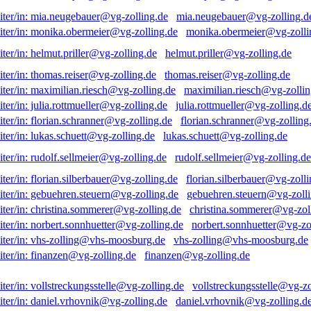
mia.neugebauer@vg-zolling.d
monika.obermeier@vg-zolli
helmut.priller@vg-zolling.de
thomas.reiser@vg-zolling.de
maximilian.riesch@vg-zollin
julia.rottmueller@vg-zolling.d
florian.schranner@vg-zolling
lukas.schuett@vg-zolling.de
rudolf.sellmeier@vg-zolling.de
florian.silberbauer@vg-zolli
gebuehren.steuern@vg-zolli
christina.sommerer@vg-zol
norbert.sonnhuetter@vg-zo
vhs-zolling@vhs-moosburg.de
finanzen@vg-zolling.de
vollstreckungsstelle@vg-zo
daniel.vrhovnik@vg-zolling.d