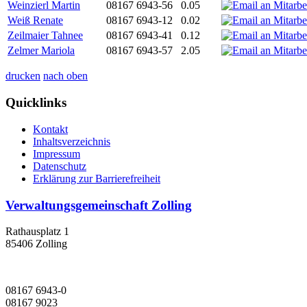
Weinzierl Martin
08167 6943-56
0.05
Weiß Renate
08167 6943-12
0.02
Zeilmaier Tahnee
08167 6943-41
0.12
Zelmer Mariola
08167 6943-57
2.05
drucken
nach oben
Quicklinks
Kontakt
Inhaltsverzeichnis
Impressum
Datenschutz
Erklärung zur Barrierefreiheit
Verwaltungsgemeinschaft Zolling
Rathausplatz 1
85406 Zolling
08167 6943-0
08167 9023