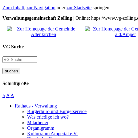
Zum Inhalt
,
zur Navigation
oder
zur Startseite
springen.
Verwaltungsgemeinschaft Zolling
| Online: https://www.vg-zolling.
VG Suche
suchen
Schriftgröße
A
A
A
Rathaus - Verwaltung
Bürgerbüro und Bürgerservice
Was erledige ich wo?
Mitarbeiter
Organigramm
Kulturraum Ampertal e.V.