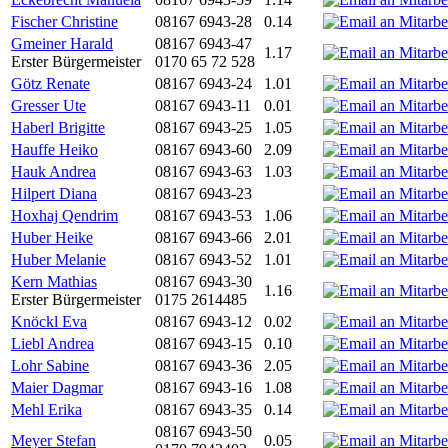
Fischer Christine
08167 6943-28
0.14
Gmeiner Harald
08167 6943-47
1.17
Erster Bürgermeister
0170 65 72 528
Götz Renate
08167 6943-24
1.01
Gresser Ute
08167 6943-11
0.01
Haberl Brigitte
08167 6943-25
1.05
Hauffe Heiko
08167 6943-60
2.09
Hauk Andrea
08167 6943-63
1.03
Hilpert Diana
08167 6943-23
Hoxhaj Qendrim
08167 6943-53
1.06
Huber Heike
08167 6943-66
2.01
Huber Melanie
08167 6943-52
1.01
Kern Mathias
08167 6943-30
1.16
Erster Bürgermeister
0175 2614485
Knöckl Eva
08167 6943-12
0.02
Liebl Andrea
08167 6943-15
0.10
Lohr Sabine
08167 6943-36
2.05
Maier Dagmar
08167 6943-16
1.08
Mehl Erika
08167 6943-35
0.14
08167 6943-50
Meyer Stefan
0.05