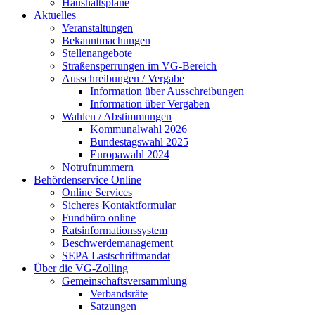
Haushaltspläne
Aktuelles
Veranstaltungen
Bekanntmachungen
Stellenangebote
Straßensperrungen im VG-Bereich
Ausschreibungen / Vergabe
Information über Ausschreibungen
Information über Vergaben
Wahlen / Abstimmungen
Kommunalwahl 2026
Bundestagswahl 2025
Europawahl 2024
Notrufnummern
Behördenservice Online
Online Services
Sicheres Kontaktformular
Fundbüro online
Ratsinformationssystem
Beschwerdemanagement
SEPA Lastschriftmandat
Über die VG-Zolling
Gemeinschaftsversammlung
Verbandsräte
Satzungen