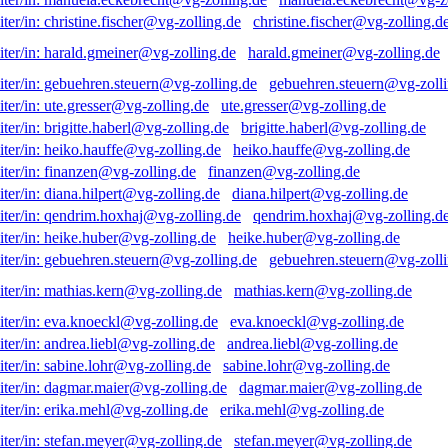
christine.fischer@vg-zolling.d
harald.gmeiner@vg-zolling.de
gebuehren.steuern@vg-zolli
ute.gresser@vg-zolling.de
brigitte.haberl@vg-zolling.de
heiko.hauffe@vg-zolling.de
finanzen@vg-zolling.de
diana.hilpert@vg-zolling.de
qendrim.hoxhaj@vg-zolling.d
heike.huber@vg-zolling.de
gebuehren.steuern@vg-zolli
mathias.kern@vg-zolling.de
eva.knoeckl@vg-zolling.de
andrea.liebl@vg-zolling.de
sabine.lohr@vg-zolling.de
dagmar.maier@vg-zolling.de
erika.mehl@vg-zolling.de
stefan.meyer@vg-zolling.de