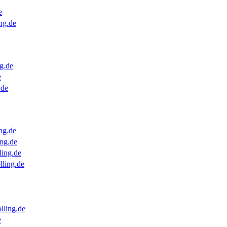
e
ng.de
g.de
e
.de
ng.de
ng.de
ling.de
lling.de
lling.de
e