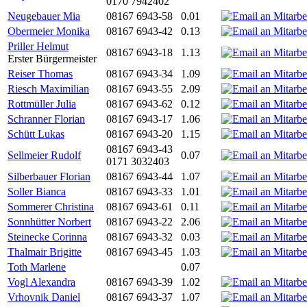
0170 7942402
Neugebauer Mia
08167 6943-58
0.01
Obermeier Monika
08167 6943-42
0.13
Priller Helmut
08167 6943-18
1.13
Erster Bürgermeister
Reiser Thomas
08167 6943-34
1.09
Riesch Maximilian
08167 6943-55
2.09
Rottmüller Julia
08167 6943-62
0.12
Schranner Florian
08167 6943-17
1.06
Schütt Lukas
08167 6943-20
1.15
08167 6943-43
Sellmeier Rudolf
0.07
0171 3032403
Silberbauer Florian
08167 6943-44
1.07
Soller Bianca
08167 6943-33
1.01
Sommerer Christina
08167 6943-61
0.11
Sonnhütter Norbert
08167 6943-22
2.06
Steinecke Corinna
08167 6943-32
0.03
Thalmair Brigitte
08167 6943-45
1.03
Toth Marlene
0.07
Vogl Alexandra
08167 6943-39
1.02
Vrhovnik Daniel
08167 6943-37
1.07