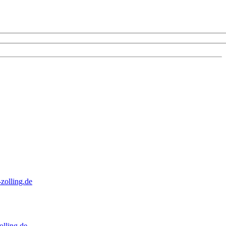
zolling.de
lling.de