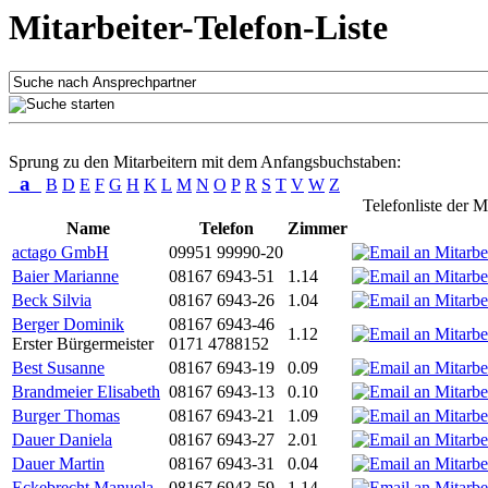
Mitarbeiter-Telefon-Liste
Sprung zu den Mitarbeitern mit dem Anfangsbuchstaben:
a
B
D
E
F
G
H
K
L
M
N
O
P
R
S
T
V
W
Z
Telefonliste der M
Name
Telefon
Zimmer
actago GmbH
09951 99990-20
Baier Marianne
08167 6943-51
1.14
Beck Silvia
08167 6943-26
1.04
Berger Dominik
08167 6943-46
1.12
Erster Bürgermeister
0171 4788152
Best Susanne
08167 6943-19
0.09
Brandmeier Elisabeth
08167 6943-13
0.10
Burger Thomas
08167 6943-21
1.09
Dauer Daniela
08167 6943-27
2.01
Dauer Martin
08167 6943-31
0.04
Eckebrecht Manuela
08167 6943-59
1.14