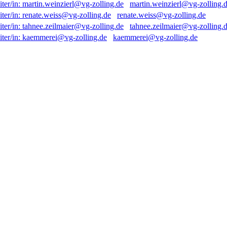
martin.weinzierl@vg-zolling.
renate.weiss@vg-zolling.de
tahnee.zeilmaier@vg-zolling.
kaemmerei@vg-zolling.de