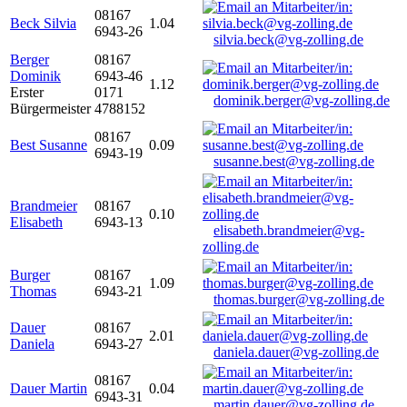
08167
Beck Silvia
1.04
6943-26
silvia.beck@vg-zolling.de
Berger
08167
Dominik
6943-46
1.12
Erster
0171
dominik.berger@vg-zolling.de
Bürgermeister
4788152
08167
Best Susanne
0.09
6943-19
susanne.best@vg-zolling.de
Brandmeier
08167
0.10
Elisabeth
6943-13
elisabeth.brandmeier@vg-
zolling.de
Burger
08167
1.09
Thomas
6943-21
thomas.burger@vg-zolling.de
Dauer
08167
2.01
Daniela
6943-27
daniela.dauer@vg-zolling.de
08167
Dauer Martin
0.04
6943-31
martin.dauer@vg-zolling.de