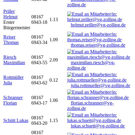
zolling.de
Priller
Helmut
08167
1.13
Erster
6943-18
helmut.priller@vg-zolling.de
Bürgermeister
Reiser
08167
1.09
Thomas
6943-34
thomas.reiser@vg-zolling.de
Riesch
08167
2.09
Maximilian
6943-55
maximilian.riesch@vg-
zolling.de
Rottmüller
08167
0.12
Julia
6943-62
julia.rottmueller@vg-zolling.de
Schranner
08167
1.06
Florian
6943-17
florian.schranner@vg-
zolling.de
08167
Schütt Lukas
1.15
6943-20
lukas.schuett@vg-zolling.de
08167