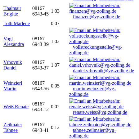
Thalmair
08167
1.03
Brigitte
6943-45
finanzen@vg-zolling.de
Toth Marlene
0.07
Vogl
08167
1.02
Alexandra
6943-39
vollstreckungsstelle@vg-
zolling.de
Vrhovnik
08167
1.07
Daniel
6943-37
daniel.vrhovnik@vg-zolling.de
Weinzierl
08167
0.05
Martin
6943-56
martin.weinzierl@vg-
zolling.de
08167
Weiß Renate
0.02
6943-12
renate.weiss@vg-zolling.de
Zeilmaier
08167
0.12
Tahnee
6943-41
tahnee.zeilmaier@vg-
zolling.de