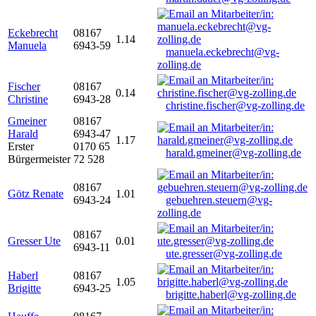
Eckebrecht
08167
1.14
Manuela
6943-59
manuela.eckebrecht@vg-
zolling.de
Fischer
08167
0.14
Christine
6943-28
christine.fischer@vg-zolling.de
Gmeiner
08167
Harald
6943-47
1.17
Erster
0170 65
harald.gmeiner@vg-zolling.de
Bürgermeister
72 528
08167
Götz Renate
1.01
6943-24
gebuehren.steuern@vg-
zolling.de
08167
Gresser Ute
0.01
6943-11
ute.gresser@vg-zolling.de
Haberl
08167
1.05
Brigitte
6943-25
brigitte.haberl@vg-zolling.de