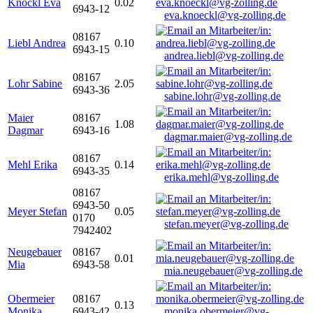
Knöckl Eva
0.02
6943-12
eva.knoeckl@vg-zolling.de
08167
Liebl Andrea
0.10
6943-15
andrea.liebl@vg-zolling.de
08167
Lohr Sabine
2.05
6943-36
sabine.lohr@vg-zolling.de
Maier
08167
1.08
Dagmar
6943-16
dagmar.maier@vg-zolling.de
08167
Mehl Erika
0.14
6943-35
erika.mehl@vg-zolling.de
08167
6943-50
Meyer Stefan
0.05
0170
stefan.meyer@vg-zolling.de
7942402
Neugebauer
08167
0.01
Mia
6943-58
mia.neugebauer@vg-zolling.de
Obermeier
08167
0.13
Monika
6943-42
monika.obermeier@vg-