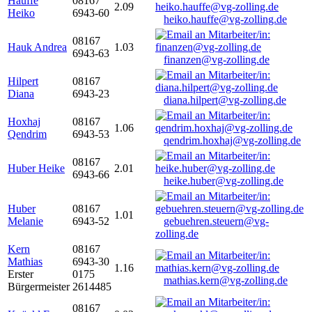
Hauffe
08167
2.09
Heiko
6943-60
heiko.hauffe@vg-zolling.de
08167
Hauk Andrea
1.03
6943-63
finanzen@vg-zolling.de
Hilpert
08167
Diana
6943-23
diana.hilpert@vg-zolling.de
Hoxhaj
08167
1.06
Qendrim
6943-53
qendrim.hoxhaj@vg-zolling.de
08167
Huber Heike
2.01
6943-66
heike.huber@vg-zolling.de
Huber
08167
1.01
Melanie
6943-52
gebuehren.steuern@vg-
zolling.de
Kern
08167
Mathias
6943-30
1.16
Erster
0175
mathias.kern@vg-zolling.de
Bürgermeister
2614485
08167