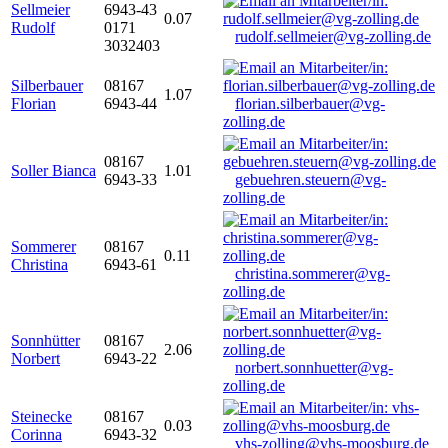
Sellmeier
6943-43
0.07
Rudolf
0171
rudolf.sellmeier@vg-zolling.de
3032403
Silberbauer
08167
1.07
Florian
6943-44
florian.silberbauer@vg-
zolling.de
08167
Soller Bianca
1.01
6943-33
gebuehren.steuern@vg-
zolling.de
Sommerer
08167
0.11
Christina
6943-61
christina.sommerer@vg-
zolling.de
Sonnhütter
08167
2.06
Norbert
6943-22
norbert.sonnhuetter@vg-
zolling.de
Steinecke
08167
0.03
Corinna
6943-32
vhs-zolling@vhs-moosburg.de