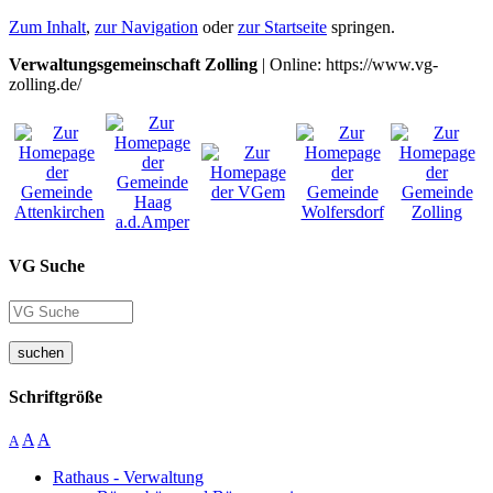
Zum Inhalt
,
zur Navigation
oder
zur Startseite
springen.
Verwaltungsgemeinschaft Zolling
| Online: https://www.vg-
zolling.de/
VG Suche
suchen
Schriftgröße
A
A
A
Rathaus - Verwaltung