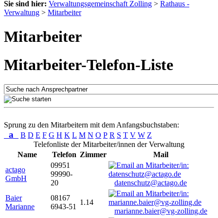
Sie sind hier:
Verwaltungsgemeinschaft Zolling
>
Rathaus -
Verwaltung
>
Mitarbeiter
Mitarbeiter
Mitarbeiter-Telefon-Liste
Sprung zu den Mitarbeitern mit dem Anfangsbuchstaben:
a
B
D
E
F
G
H
K
L
M
N
O
P
R
S
T
V
W
Z
Telefonliste der Mitarbeiter/innen der Verwaltung
Name
Telefon
Zimmer
Mail
09951
actago
99990-
GmbH
20
datenschutz@actago.de
Baier
08167
1.14
Marianne
6943-51
marianne.baier@vg-zolling.de