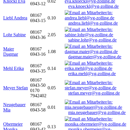
Knöckl Eva
0.02
6943-12
eva.knoeckl@vg-zolling.de
08167
Liebl Andrea
0.10
6943-15
andrea.liebl@vg-zolling.de
08167
Lohr Sabine
2.05
6943-36
sabine.lohr@vg-zolling.de
Maier
08167
1.08
Dagmar
6943-16
dagmar.maier@vg-zolling.de
08167
Mehl Erika
0.14
6943-35
erika.mehl@vg-zolling.de
08167
6943-50
Meyer Stefan
0.05
0170
stefan.meyer@vg-zolling.de
7942402
Neugebauer
08167
0.01
Mia
6943-58
mia.neugebauer@vg-zolling.de
Obermeier
08167
0.13
Monika
6943-42
monika.obermeier@vg-