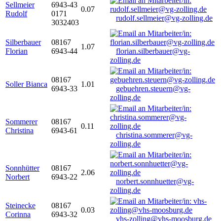
Sellmeier
6943-43
0.07
Rudolf
0171
rudolf.sellmeier@vg-zolling.de
3032403
Silberbauer
08167
1.07
Florian
6943-44
florian.silberbauer@vg-
zolling.de
08167
Soller Bianca
1.01
6943-33
gebuehren.steuern@vg-
zolling.de
Sommerer
08167
0.11
Christina
6943-61
christina.sommerer@vg-
zolling.de
Sonnhütter
08167
2.06
Norbert
6943-22
norbert.sonnhuetter@vg-
zolling.de
Steinecke
08167
0.03
Corinna
6943-32
vhs-zolling@vhs-moosburg.de