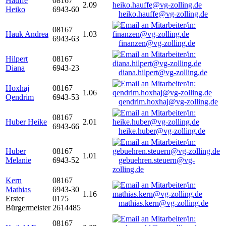
Hauffe
08167
2.09
Heiko
6943-60
heiko.hauffe@vg-zolling.de
08167
Hauk Andrea
1.03
6943-63
finanzen@vg-zolling.de
Hilpert
08167
Diana
6943-23
diana.hilpert@vg-zolling.de
Hoxhaj
08167
1.06
Qendrim
6943-53
qendrim.hoxhaj@vg-zolling.de
08167
Huber Heike
2.01
6943-66
heike.huber@vg-zolling.de
Huber
08167
1.01
Melanie
6943-52
gebuehren.steuern@vg-
zolling.de
Kern
08167
Mathias
6943-30
1.16
Erster
0175
mathias.kern@vg-zolling.de
Bürgermeister
2614485
08167