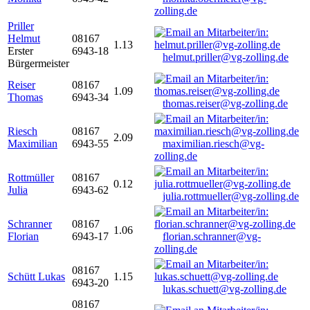
zolling.de
Priller
Helmut
08167
1.13
Erster
6943-18
helmut.priller@vg-zolling.de
Bürgermeister
Reiser
08167
1.09
Thomas
6943-34
thomas.reiser@vg-zolling.de
Riesch
08167
2.09
Maximilian
6943-55
maximilian.riesch@vg-
zolling.de
Rottmüller
08167
0.12
Julia
6943-62
julia.rottmueller@vg-zolling.de
Schranner
08167
1.06
Florian
6943-17
florian.schranner@vg-
zolling.de
08167
Schütt Lukas
1.15
6943-20
lukas.schuett@vg-zolling.de
08167