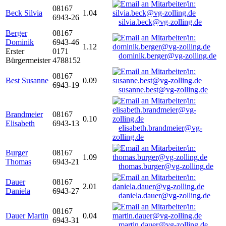
08167
Beck Silvia
1.04
6943-26
silvia.beck@vg-zolling.de
Berger
08167
Dominik
6943-46
1.12
Erster
0171
dominik.berger@vg-zolling.de
Bürgermeister
4788152
08167
Best Susanne
0.09
6943-19
susanne.best@vg-zolling.de
Brandmeier
08167
0.10
Elisabeth
6943-13
elisabeth.brandmeier@vg-
zolling.de
Burger
08167
1.09
Thomas
6943-21
thomas.burger@vg-zolling.de
Dauer
08167
2.01
Daniela
6943-27
daniela.dauer@vg-zolling.de
08167
Dauer Martin
0.04
6943-31
martin.dauer@vg-zolling.de