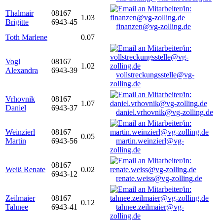
Thalmair
08167
1.03
Brigitte
6943-45
finanzen@vg-zolling.de
Toth Marlene
0.07
Vogl
08167
1.02
Alexandra
6943-39
vollstreckungsstelle@vg-
zolling.de
Vrhovnik
08167
1.07
Daniel
6943-37
daniel.vrhovnik@vg-zolling.de
Weinzierl
08167
0.05
Martin
6943-56
martin.weinzierl@vg-
zolling.de
08167
Weiß Renate
0.02
6943-12
renate.weiss@vg-zolling.de
Zeilmaier
08167
0.12
Tahnee
6943-41
tahnee.zeilmaier@vg-
zolling.de