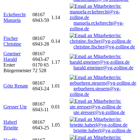
Eckebrecht
08167
1.14
Manuela
6943-59
manuela.eckebrecht@vg-
zolling.de
Fischer
08167
0.14
Christine
6943-28
christine.fischer@vg-zolling.de
Gmeiner
08167
Harald
6943-47
1.17
Erster
0170 65
harald.gmeiner@vg-zolling.de
Bürgermeister
72 528
08167
Götz Renate
1.01
6943-24
gebuehren.steuern@vg-
zolling.de
08167
Gresser Ute
0.01
6943-11
ute.gresser@vg-zolling.de
Haberl
08167
1.05
Brigitte
6943-25
brigitte.haberl@vg-zolling.de