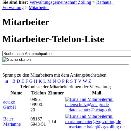
Sie sind hier:
Verwaltungsgemeinschaft Zolling
>
Rathaus -
Verwaltung
>
Mitarbeiter
Mitarbeiter
Mitarbeiter-Telefon-Liste
Sprung zu den Mitarbeitern mit dem Anfangsbuchstaben:
a
B
D
E
F
G
H
K
L
M
N
O
P
R
S
T
V
W
Z
Telefonliste der Mitarbeiter/innen der Verwaltung
Name
Telefon
Zimmer
Mail
09951
actago
99990-
GmbH
20
datenschutz@actago.de
Baier
08167
1.14
Marianne
6943-51
marianne.baier@vg-zolling.de