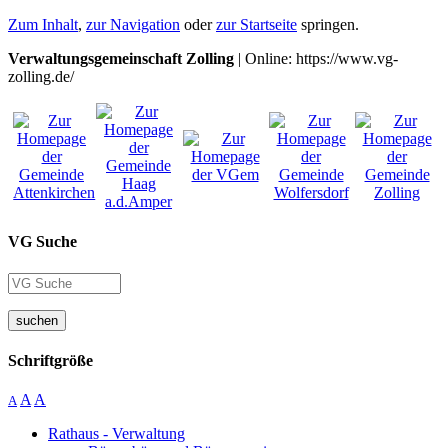
Zum Inhalt
,
zur Navigation
oder
zur Startseite
springen.
Verwaltungsgemeinschaft Zolling
| Online: https://www.vg-
zolling.de/
VG Suche
suchen
Schriftgröße
A
A
A
Rathaus - Verwaltung