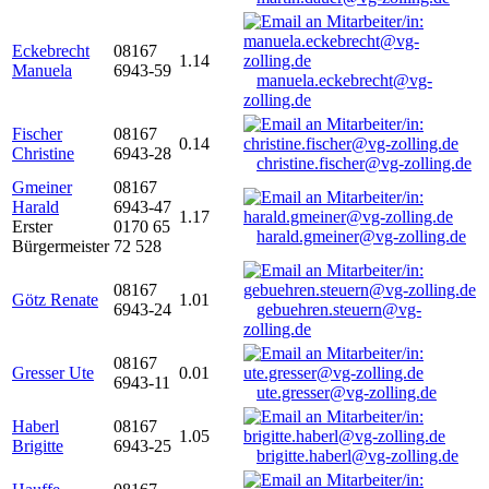
Eckebrecht
08167
1.14
Manuela
6943-59
manuela.eckebrecht@vg-
zolling.de
Fischer
08167
0.14
Christine
6943-28
christine.fischer@vg-zolling.de
Gmeiner
08167
Harald
6943-47
1.17
Erster
0170 65
harald.gmeiner@vg-zolling.de
Bürgermeister
72 528
08167
Götz Renate
1.01
6943-24
gebuehren.steuern@vg-
zolling.de
08167
Gresser Ute
0.01
6943-11
ute.gresser@vg-zolling.de
Haberl
08167
1.05
Brigitte
6943-25
brigitte.haberl@vg-zolling.de