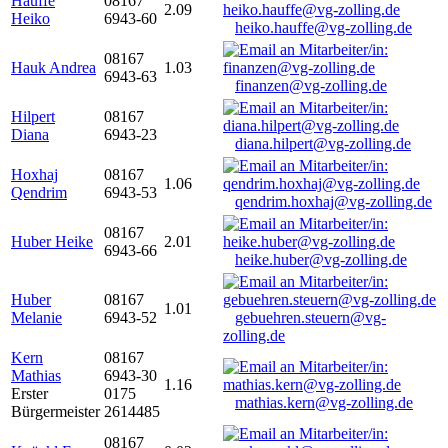
Hauffe
08167
2.09
Heiko
6943-60
heiko.hauffe@vg-zolling.de
08167
Hauk Andrea
1.03
6943-63
finanzen@vg-zolling.de
Hilpert
08167
Diana
6943-23
diana.hilpert@vg-zolling.de
Hoxhaj
08167
1.06
Qendrim
6943-53
qendrim.hoxhaj@vg-zolling.de
08167
Huber Heike
2.01
6943-66
heike.huber@vg-zolling.de
Huber
08167
1.01
Melanie
6943-52
gebuehren.steuern@vg-
zolling.de
Kern
08167
Mathias
6943-30
1.16
Erster
0175
mathias.kern@vg-zolling.de
Bürgermeister
2614485
08167