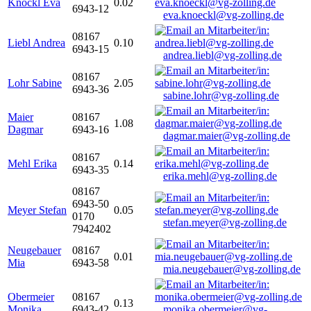
Knöckl Eva
0.02
6943-12
eva.knoeckl@vg-zolling.de
08167
Liebl Andrea
0.10
6943-15
andrea.liebl@vg-zolling.de
08167
Lohr Sabine
2.05
6943-36
sabine.lohr@vg-zolling.de
Maier
08167
1.08
Dagmar
6943-16
dagmar.maier@vg-zolling.de
08167
Mehl Erika
0.14
6943-35
erika.mehl@vg-zolling.de
08167
6943-50
Meyer Stefan
0.05
0170
stefan.meyer@vg-zolling.de
7942402
Neugebauer
08167
0.01
Mia
6943-58
mia.neugebauer@vg-zolling.de
Obermeier
08167
0.13
Monika
6943-42
monika.obermeier@vg-