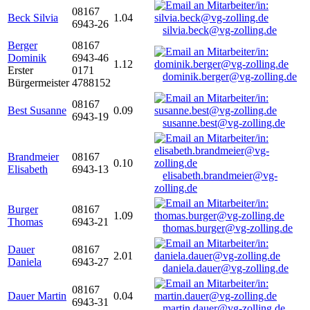
08167
Beck Silvia
1.04
6943-26
silvia.beck@vg-zolling.de
Berger
08167
Dominik
6943-46
1.12
Erster
0171
dominik.berger@vg-zolling.de
Bürgermeister
4788152
08167
Best Susanne
0.09
6943-19
susanne.best@vg-zolling.de
Brandmeier
08167
0.10
Elisabeth
6943-13
elisabeth.brandmeier@vg-
zolling.de
Burger
08167
1.09
Thomas
6943-21
thomas.burger@vg-zolling.de
Dauer
08167
2.01
Daniela
6943-27
daniela.dauer@vg-zolling.de
08167
Dauer Martin
0.04
6943-31
martin.dauer@vg-zolling.de