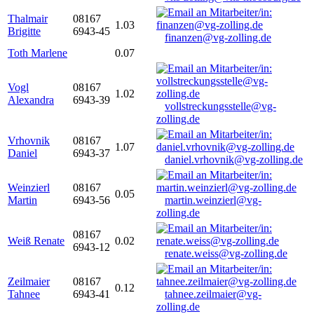
Thalmair
08167
1.03
Brigitte
6943-45
finanzen@vg-zolling.de
Toth Marlene
0.07
Vogl
08167
1.02
Alexandra
6943-39
vollstreckungsstelle@vg-
zolling.de
Vrhovnik
08167
1.07
Daniel
6943-37
daniel.vrhovnik@vg-zolling.de
Weinzierl
08167
0.05
Martin
6943-56
martin.weinzierl@vg-
zolling.de
08167
Weiß Renate
0.02
6943-12
renate.weiss@vg-zolling.de
Zeilmaier
08167
0.12
Tahnee
6943-41
tahnee.zeilmaier@vg-
zolling.de