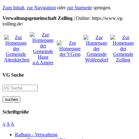
Zum Inhalt
,
zur Navigation
oder
zur Startseite
springen.
Verwaltungsgemeinschaft Zolling
| Online: https://www.vg-
zolling.de/
VG Suche
suchen
Schriftgröße
A
A
A
Rathaus - Verwaltung