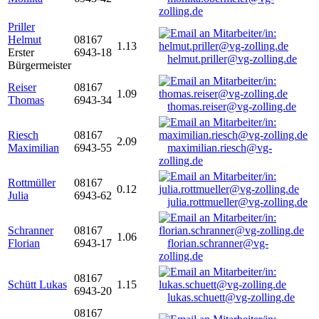
zolling.de
Priller
Helmut
08167
1.13
Erster
6943-18
helmut.priller@vg-zolling.de
Bürgermeister
Reiser
08167
1.09
Thomas
6943-34
thomas.reiser@vg-zolling.de
Riesch
08167
2.09
Maximilian
6943-55
maximilian.riesch@vg-
zolling.de
Rottmüller
08167
0.12
Julia
6943-62
julia.rottmueller@vg-zolling.de
Schranner
08167
1.06
Florian
6943-17
florian.schranner@vg-
zolling.de
08167
Schütt Lukas
1.15
6943-20
lukas.schuett@vg-zolling.de
08167