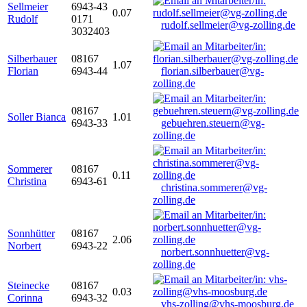
Sellmeier
6943-43
0.07
Rudolf
0171
rudolf.sellmeier@vg-zolling.de
3032403
Silberbauer
08167
1.07
Florian
6943-44
florian.silberbauer@vg-
zolling.de
08167
Soller Bianca
1.01
6943-33
gebuehren.steuern@vg-
zolling.de
Sommerer
08167
0.11
Christina
6943-61
christina.sommerer@vg-
zolling.de
Sonnhütter
08167
2.06
Norbert
6943-22
norbert.sonnhuetter@vg-
zolling.de
Steinecke
08167
0.03
Corinna
6943-32
vhs-zolling@vhs-moosburg.de