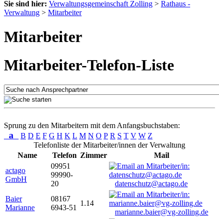
Sie sind hier:
Verwaltungsgemeinschaft Zolling
>
Rathaus -
Verwaltung
>
Mitarbeiter
Mitarbeiter
Mitarbeiter-Telefon-Liste
Sprung zu den Mitarbeitern mit dem Anfangsbuchstaben:
a
B
D
E
F
G
H
K
L
M
N
O
P
R
S
T
V
W
Z
Telefonliste der Mitarbeiter/innen der Verwaltung
Name
Telefon
Zimmer
Mail
09951
actago
99990-
GmbH
20
datenschutz@actago.de
Baier
08167
1.14
Marianne
6943-51
marianne.baier@vg-zolling.de