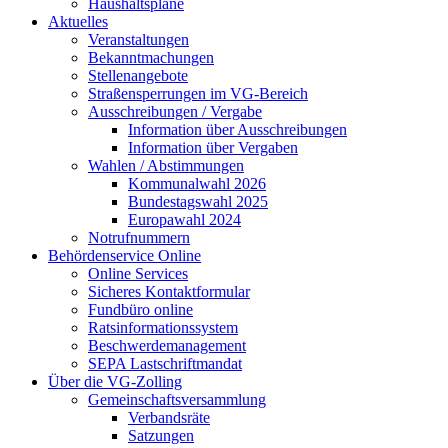
Haushaltspläne
Aktuelles
Veranstaltungen
Bekanntmachungen
Stellenangebote
Straßensperrungen im VG-Bereich
Ausschreibungen / Vergabe
Information über Ausschreibungen
Information über Vergaben
Wahlen / Abstimmungen
Kommunalwahl 2026
Bundestagswahl 2025
Europawahl 2024
Notrufnummern
Behördenservice Online
Online Services
Sicheres Kontaktformular
Fundbüro online
Ratsinformationssystem
Beschwerdemanagement
SEPA Lastschriftmandat
Über die VG-Zolling
Gemeinschaftsversammlung
Verbandsräte
Satzungen