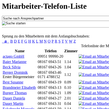
Mitarbeiter-Telefon-Liste
Sprung zu den Mitarbeitern mit dem Anfangsbuchstaben:
a
B
D
E
F
G
H
K
L
M
N
O
P
R
S
T
V
W
Z
Telefonliste der M
Name
Telefon
Zimmer
actago GmbH
09951 99990-20
Baier Marianne
08167 6943-51
1.14
Beck Silvia
08167 6943-26
1.04
Berger Dominik
08167 6943-46
1.12
Erster Bürgermeister
0171 4788152
Best Susanne
08167 6943-19
0.09
Brandmeier Elisabeth
08167 6943-13
0.10
Burger Thomas
08167 6943-21
1.09
Dauer Daniela
08167 6943-27
2.01
Dauer Martin
08167 6943-31
0.04
Eckebrecht Manuela
08167 6943-59
1.14