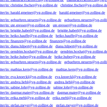
christine.fischer@vg-zolling.d
harald.gmeiner@vg-zolling.de
gebuehren.steuern@vg-zolli
ute.gresser@vg-zolling.de
brigitte.haberl@vg-zolling.de
heiko.hauffe@vg-zolling.de
finanzen@vg-zolling.de
diana.hilpert@vg-zolling.de
qendrim.hoxhaj@vg-zolling.d
heike.huber@vg-zolling.de
gebuehren.steuern@vg-zolli
mathias.kern@vg-zolling.de
eva.knoeckl@vg-zolling.de
andrea.liebl@vg-zolling.de
sabine.lohr@vg-zolling.de
dagmar.maier@vg-zolling.de
erika.mehl@vg-zolling.de
stefan.meyer@vg-zolling.de