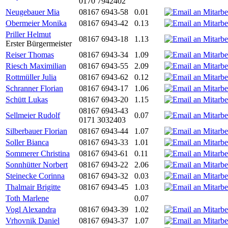
0170 7942402
Neugebauer Mia
08167 6943-58
0.01
Obermeier Monika
08167 6943-42
0.13
Priller Helmut
08167 6943-18
1.13
Erster Bürgermeister
Reiser Thomas
08167 6943-34
1.09
Riesch Maximilian
08167 6943-55
2.09
Rottmüller Julia
08167 6943-62
0.12
Schranner Florian
08167 6943-17
1.06
Schütt Lukas
08167 6943-20
1.15
08167 6943-43
Sellmeier Rudolf
0.07
0171 3032403
Silberbauer Florian
08167 6943-44
1.07
Soller Bianca
08167 6943-33
1.01
Sommerer Christina
08167 6943-61
0.11
Sonnhütter Norbert
08167 6943-22
2.06
Steinecke Corinna
08167 6943-32
0.03
Thalmair Brigitte
08167 6943-45
1.03
Toth Marlene
0.07
Vogl Alexandra
08167 6943-39
1.02
Vrhovnik Daniel
08167 6943-37
1.07