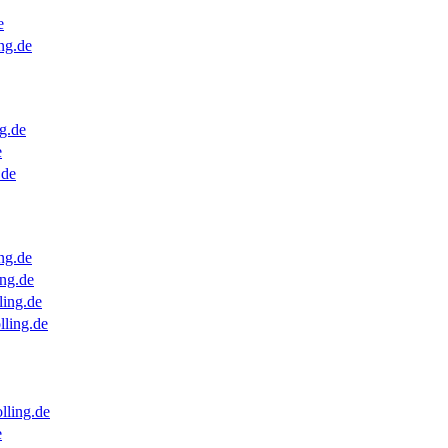
e
ng.de
g.de
e
.de
ng.de
ng.de
ling.de
lling.de
lling.de
e