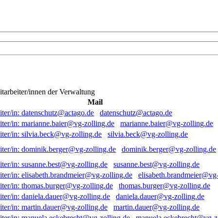
itarbeiter/innen der Verwaltung
Mail
datenschutz@actago.de
marianne.baier@vg-zolling.de
silvia.beck@vg-zolling.de
dominik.berger@vg-zolling.de
susanne.best@vg-zolling.de
elisabeth.brandmeier@vg-
thomas.burger@vg-zolling.de
daniela.dauer@vg-zolling.de
martin.dauer@vg-zolling.de
manuela.eckebrecht@vg-zo