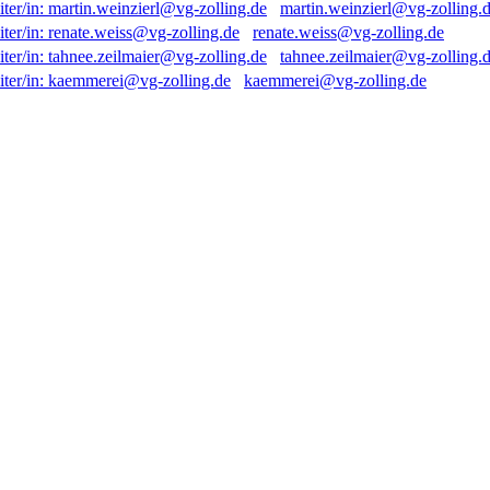
martin.weinzierl@vg-zolling.
renate.weiss@vg-zolling.de
tahnee.zeilmaier@vg-zolling.
kaemmerei@vg-zolling.de