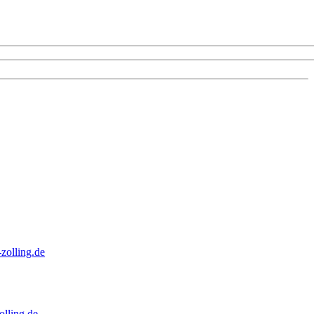
zolling.de
lling.de