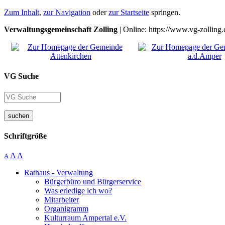
Zum Inhalt
,
zur Navigation
oder
zur Startseite
springen.
Verwaltungsgemeinschaft Zolling
| Online: https://www.vg-zolling.
VG Suche
suchen
Schriftgröße
A
A
A
Rathaus - Verwaltung
Bürgerbüro und Bürgerservice
Was erledige ich wo?
Mitarbeiter
Organigramm
Kulturraum Ampertal e.V.