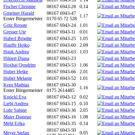
Fischer Christine
08167 6943-28
0.14
Gmeiner Harald
08167 6943-47
1.17
Erster Bürgermeister
0170 65 72 528
Götz Renate
08167 6943-24
1.01
Gresser Ute
08167 6943-11
0.01
Haberl Brigitte
08167 6943-25
1.05
Hauffe Heiko
08167 6943-60
2.09
Hauk Andrea
08167 6943-63
1.03
Hilpert Diana
08167 6943-23
Hoxhaj Qendrim
08167 6943-53
1.06
Huber Heike
08167 6943-66
2.01
Huber Melanie
08167 6943-52
1.01
Kern Mathias
08167 6943-30
1.16
Erster Bürgermeister
0175 2614485
Knöckl Eva
08167 6943-12
0.02
Liebl Andrea
08167 6943-15
0.10
Lohr Sabine
08167 6943-36
2.05
Maier Dagmar
08167 6943-16
1.08
Mehl Erika
08167 6943-35
0.14
08167 6943-50
Meyer Stefan
0.05