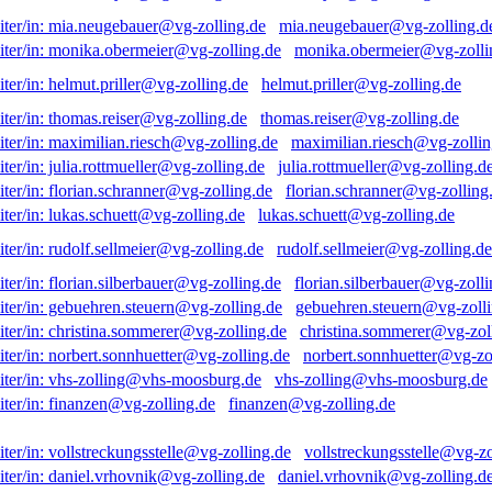
mia.neugebauer@vg-zolling.d
monika.obermeier@vg-zolli
helmut.priller@vg-zolling.de
thomas.reiser@vg-zolling.de
maximilian.riesch@vg-zollin
julia.rottmueller@vg-zolling.d
florian.schranner@vg-zolling
lukas.schuett@vg-zolling.de
rudolf.sellmeier@vg-zolling.de
florian.silberbauer@vg-zolli
gebuehren.steuern@vg-zolli
christina.sommerer@vg-zol
norbert.sonnhuetter@vg-zo
vhs-zolling@vhs-moosburg.de
finanzen@vg-zolling.de
vollstreckungsstelle@vg-zo
daniel.vrhovnik@vg-zolling.d