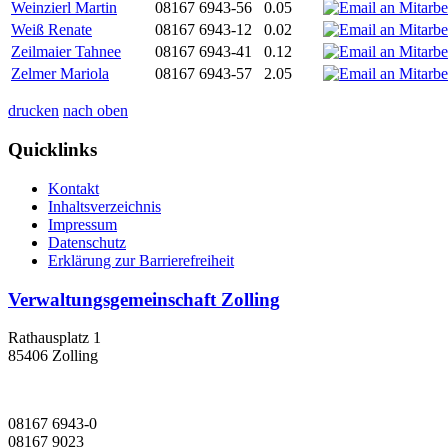
Weinzierl Martin
08167 6943-56
0.05
Weiß Renate
08167 6943-12
0.02
Zeilmaier Tahnee
08167 6943-41
0.12
Zelmer Mariola
08167 6943-57
2.05
drucken
nach oben
Quicklinks
Kontakt
Inhaltsverzeichnis
Impressum
Datenschutz
Erklärung zur Barrierefreiheit
Verwaltungsgemeinschaft Zolling
Rathausplatz 1
85406 Zolling
08167 6943-0
08167 9023