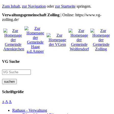
Zum Inhalt
,
zur Navigation
oder
zur Startseite
springen.
Verwaltungsgemeinschaft Zolling
| Online: https://www.vg-
zolling.de/
VG Suche
suchen
Schriftgröße
A
A
A
Rathaus - Verwaltung