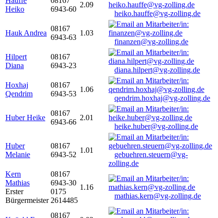
Hauffe
08167
2.09
Heiko
6943-60
heiko.hauffe@vg-zolling.de
08167
Hauk Andrea
1.03
6943-63
finanzen@vg-zolling.de
Hilpert
08167
Diana
6943-23
diana.hilpert@vg-zolling.de
Hoxhaj
08167
1.06
Qendrim
6943-53
qendrim.hoxhaj@vg-zolling.de
08167
Huber Heike
2.01
6943-66
heike.huber@vg-zolling.de
Huber
08167
1.01
Melanie
6943-52
gebuehren.steuern@vg-
zolling.de
Kern
08167
Mathias
6943-30
1.16
Erster
0175
mathias.kern@vg-zolling.de
Bürgermeister
2614485
08167