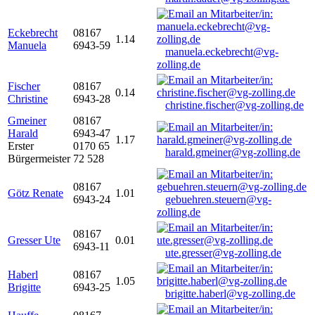
Eckebrecht
08167
1.14
Manuela
6943-59
manuela.eckebrecht@vg-
zolling.de
Fischer
08167
0.14
Christine
6943-28
christine.fischer@vg-zolling.de
Gmeiner
08167
Harald
6943-47
1.17
Erster
0170 65
harald.gmeiner@vg-zolling.de
Bürgermeister
72 528
08167
Götz Renate
1.01
6943-24
gebuehren.steuern@vg-
zolling.de
08167
Gresser Ute
0.01
6943-11
ute.gresser@vg-zolling.de
Haberl
08167
1.05
Brigitte
6943-25
brigitte.haberl@vg-zolling.de