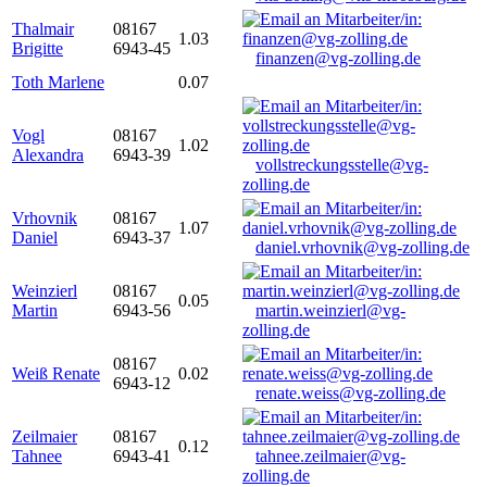
Thalmair
08167
1.03
Brigitte
6943-45
finanzen@vg-zolling.de
Toth Marlene
0.07
Vogl
08167
1.02
Alexandra
6943-39
vollstreckungsstelle@vg-
zolling.de
Vrhovnik
08167
1.07
Daniel
6943-37
daniel.vrhovnik@vg-zolling.de
Weinzierl
08167
0.05
Martin
6943-56
martin.weinzierl@vg-
zolling.de
08167
Weiß Renate
0.02
6943-12
renate.weiss@vg-zolling.de
Zeilmaier
08167
0.12
Tahnee
6943-41
tahnee.zeilmaier@vg-
zolling.de