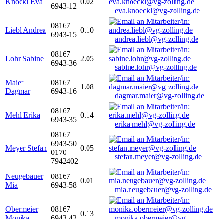
Knöckl Eva
0.02
6943-12
eva.knoeckl@vg-zolling.de
08167
Liebl Andrea
0.10
6943-15
andrea.liebl@vg-zolling.de
08167
Lohr Sabine
2.05
6943-36
sabine.lohr@vg-zolling.de
Maier
08167
1.08
Dagmar
6943-16
dagmar.maier@vg-zolling.de
08167
Mehl Erika
0.14
6943-35
erika.mehl@vg-zolling.de
08167
6943-50
Meyer Stefan
0.05
0170
stefan.meyer@vg-zolling.de
7942402
Neugebauer
08167
0.01
Mia
6943-58
mia.neugebauer@vg-zolling.de
Obermeier
08167
0.13
Monika
6943-42
monika.obermeier@vg-