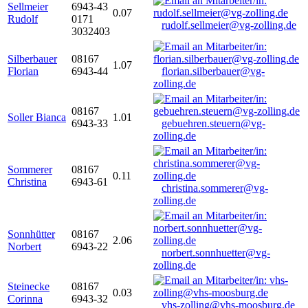
Sellmeier
6943-43
0.07
Rudolf
0171
rudolf.sellmeier@vg-zolling.de
3032403
Silberbauer
08167
1.07
Florian
6943-44
florian.silberbauer@vg-
zolling.de
08167
Soller Bianca
1.01
6943-33
gebuehren.steuern@vg-
zolling.de
Sommerer
08167
0.11
Christina
6943-61
christina.sommerer@vg-
zolling.de
Sonnhütter
08167
2.06
Norbert
6943-22
norbert.sonnhuetter@vg-
zolling.de
Steinecke
08167
0.03
Corinna
6943-32
vhs-zolling@vhs-moosburg.de