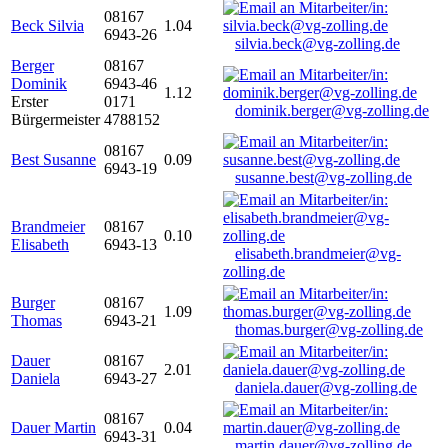
08167
Beck Silvia
1.04
6943-26
silvia.beck@vg-zolling.de
Berger
08167
Dominik
6943-46
1.12
Erster
0171
dominik.berger@vg-zolling.de
Bürgermeister
4788152
08167
Best Susanne
0.09
6943-19
susanne.best@vg-zolling.de
Brandmeier
08167
0.10
Elisabeth
6943-13
elisabeth.brandmeier@vg-
zolling.de
Burger
08167
1.09
Thomas
6943-21
thomas.burger@vg-zolling.de
Dauer
08167
2.01
Daniela
6943-27
daniela.dauer@vg-zolling.de
08167
Dauer Martin
0.04
6943-31
martin.dauer@vg-zolling.de