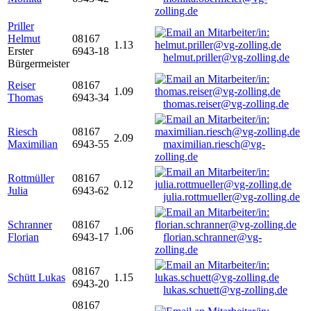
zolling.de
Priller
Helmut
08167
1.13
Erster
6943-18
helmut.priller@vg-zolling.de
Bürgermeister
Reiser
08167
1.09
Thomas
6943-34
thomas.reiser@vg-zolling.de
Riesch
08167
2.09
Maximilian
6943-55
maximilian.riesch@vg-
zolling.de
Rottmüller
08167
0.12
Julia
6943-62
julia.rottmueller@vg-zolling.de
Schranner
08167
1.06
Florian
6943-17
florian.schranner@vg-
zolling.de
08167
Schütt Lukas
1.15
6943-20
lukas.schuett@vg-zolling.de
08167