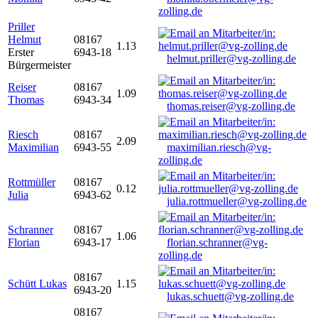
zolling.de
Priller
Helmut
08167
1.13
Erster
6943-18
helmut.priller@vg-zolling.de
Bürgermeister
Reiser
08167
1.09
Thomas
6943-34
thomas.reiser@vg-zolling.de
Riesch
08167
2.09
Maximilian
6943-55
maximilian.riesch@vg-
zolling.de
Rottmüller
08167
0.12
Julia
6943-62
julia.rottmueller@vg-zolling.de
Schranner
08167
1.06
Florian
6943-17
florian.schranner@vg-
zolling.de
08167
Schütt Lukas
1.15
6943-20
lukas.schuett@vg-zolling.de
08167