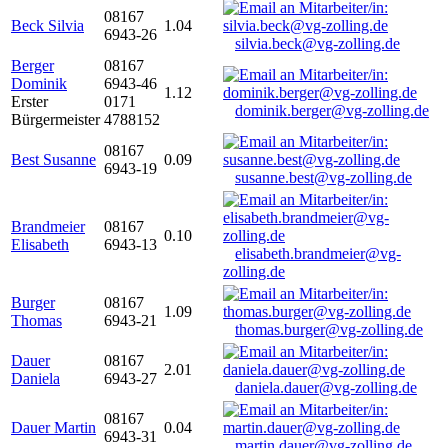
08167
Beck Silvia
1.04
6943-26
silvia.beck@vg-zolling.de
Berger
08167
Dominik
6943-46
1.12
Erster
0171
dominik.berger@vg-zolling.de
Bürgermeister
4788152
08167
Best Susanne
0.09
6943-19
susanne.best@vg-zolling.de
Brandmeier
08167
0.10
Elisabeth
6943-13
elisabeth.brandmeier@vg-
zolling.de
Burger
08167
1.09
Thomas
6943-21
thomas.burger@vg-zolling.de
Dauer
08167
2.01
Daniela
6943-27
daniela.dauer@vg-zolling.de
08167
Dauer Martin
0.04
6943-31
martin.dauer@vg-zolling.de