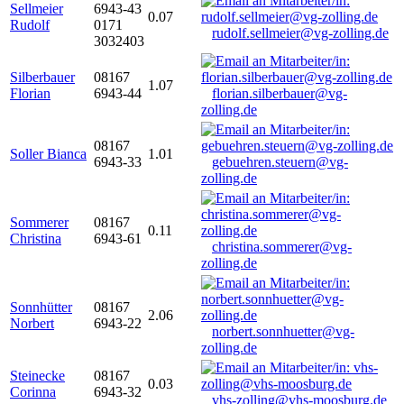
Sellmeier
6943-43
0.07
Rudolf
0171
rudolf.sellmeier@vg-zolling.de
3032403
Silberbauer
08167
1.07
Florian
6943-44
florian.silberbauer@vg-
zolling.de
08167
Soller Bianca
1.01
6943-33
gebuehren.steuern@vg-
zolling.de
Sommerer
08167
0.11
Christina
6943-61
christina.sommerer@vg-
zolling.de
Sonnhütter
08167
2.06
Norbert
6943-22
norbert.sonnhuetter@vg-
zolling.de
Steinecke
08167
0.03
Corinna
6943-32
vhs-zolling@vhs-moosburg.de