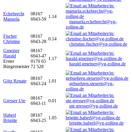
Eckebrecht
08167
1.14
Manuela
6943-59
manuela.eckebrecht@vg-
zolling.de
Fischer
08167
0.14
Christine
6943-28
christine.fischer@vg-zolling.de
Gmeiner
08167
Harald
6943-47
1.17
Erster
0170 65
harald.gmeiner@vg-zolling.de
Bürgermeister
72 528
08167
Götz Renate
1.01
6943-24
gebuehren.steuern@vg-
zolling.de
08167
Gresser Ute
0.01
6943-11
ute.gresser@vg-zolling.de
Haberl
08167
1.05
Brigitte
6943-25
brigitte.haberl@vg-zolling.de