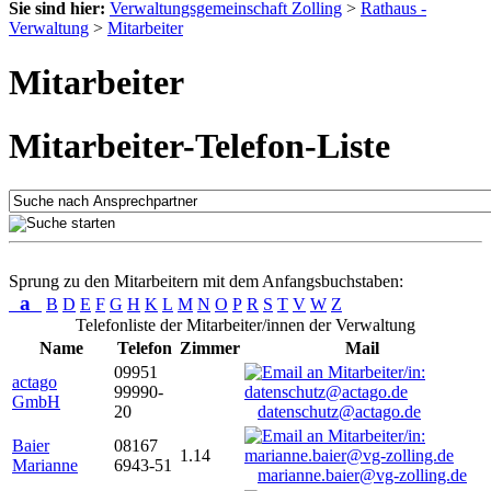
Sie sind hier:
Verwaltungsgemeinschaft Zolling
>
Rathaus -
Verwaltung
>
Mitarbeiter
Mitarbeiter
Mitarbeiter-Telefon-Liste
Sprung zu den Mitarbeitern mit dem Anfangsbuchstaben:
a
B
D
E
F
G
H
K
L
M
N
O
P
R
S
T
V
W
Z
Telefonliste der Mitarbeiter/innen der Verwaltung
Name
Telefon
Zimmer
Mail
09951
actago
99990-
GmbH
20
datenschutz@actago.de
Baier
08167
1.14
Marianne
6943-51
marianne.baier@vg-zolling.de