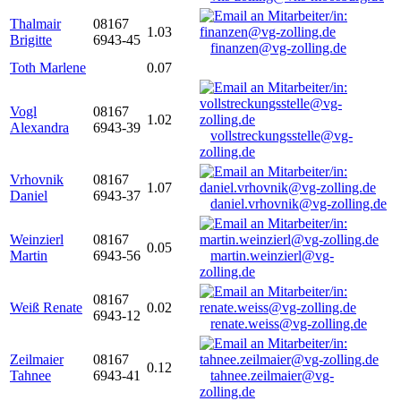
Thalmair
08167
1.03
Brigitte
6943-45
finanzen@vg-zolling.de
Toth Marlene
0.07
Vogl
08167
1.02
Alexandra
6943-39
vollstreckungsstelle@vg-
zolling.de
Vrhovnik
08167
1.07
Daniel
6943-37
daniel.vrhovnik@vg-zolling.de
Weinzierl
08167
0.05
Martin
6943-56
martin.weinzierl@vg-
zolling.de
08167
Weiß Renate
0.02
6943-12
renate.weiss@vg-zolling.de
Zeilmaier
08167
0.12
Tahnee
6943-41
tahnee.zeilmaier@vg-
zolling.de