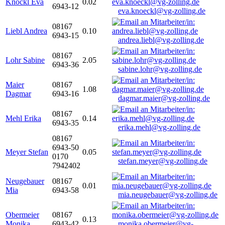
Knöckl Eva
0.02
6943-12
eva.knoeckl@vg-zolling.de
08167
Liebl Andrea
0.10
6943-15
andrea.liebl@vg-zolling.de
08167
Lohr Sabine
2.05
6943-36
sabine.lohr@vg-zolling.de
Maier
08167
1.08
Dagmar
6943-16
dagmar.maier@vg-zolling.de
08167
Mehl Erika
0.14
6943-35
erika.mehl@vg-zolling.de
08167
6943-50
Meyer Stefan
0.05
0170
stefan.meyer@vg-zolling.de
7942402
Neugebauer
08167
0.01
Mia
6943-58
mia.neugebauer@vg-zolling.de
Obermeier
08167
0.13
Monika
6943-42
monika.obermeier@vg-