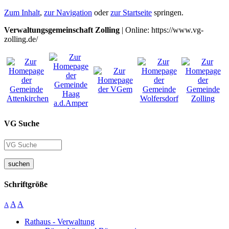
Zum Inhalt
,
zur Navigation
oder
zur Startseite
springen.
Verwaltungsgemeinschaft Zolling
| Online: https://www.vg-
zolling.de/
VG Suche
suchen
Schriftgröße
A
A
A
Rathaus - Verwaltung