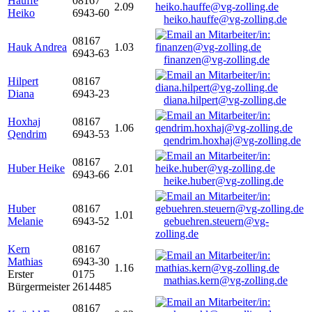
Hauffe
08167
2.09
Heiko
6943-60
heiko.hauffe@vg-zolling.de
08167
Hauk Andrea
1.03
6943-63
finanzen@vg-zolling.de
Hilpert
08167
Diana
6943-23
diana.hilpert@vg-zolling.de
Hoxhaj
08167
1.06
Qendrim
6943-53
qendrim.hoxhaj@vg-zolling.de
08167
Huber Heike
2.01
6943-66
heike.huber@vg-zolling.de
Huber
08167
1.01
Melanie
6943-52
gebuehren.steuern@vg-
zolling.de
Kern
08167
Mathias
6943-30
1.16
Erster
0175
mathias.kern@vg-zolling.de
Bürgermeister
2614485
08167