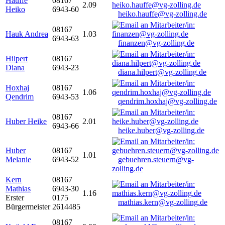
Hauffe
08167
2.09
Heiko
6943-60
heiko.hauffe@vg-zolling.de
08167
Hauk Andrea
1.03
6943-63
finanzen@vg-zolling.de
Hilpert
08167
Diana
6943-23
diana.hilpert@vg-zolling.de
Hoxhaj
08167
1.06
Qendrim
6943-53
qendrim.hoxhaj@vg-zolling.de
08167
Huber Heike
2.01
6943-66
heike.huber@vg-zolling.de
Huber
08167
1.01
Melanie
6943-52
gebuehren.steuern@vg-
zolling.de
Kern
08167
Mathias
6943-30
1.16
Erster
0175
mathias.kern@vg-zolling.de
Bürgermeister
2614485
08167