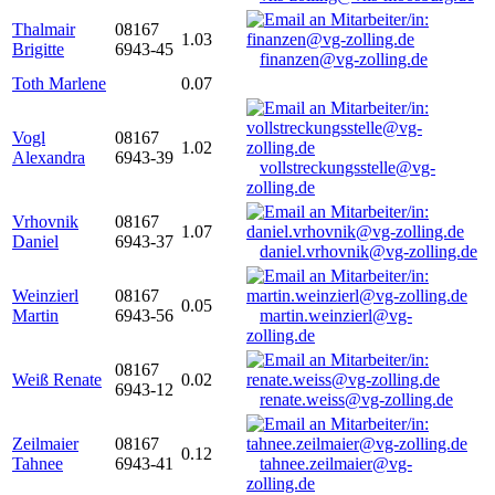
Thalmair
08167
1.03
Brigitte
6943-45
finanzen@vg-zolling.de
Toth Marlene
0.07
Vogl
08167
1.02
Alexandra
6943-39
vollstreckungsstelle@vg-
zolling.de
Vrhovnik
08167
1.07
Daniel
6943-37
daniel.vrhovnik@vg-zolling.de
Weinzierl
08167
0.05
Martin
6943-56
martin.weinzierl@vg-
zolling.de
08167
Weiß Renate
0.02
6943-12
renate.weiss@vg-zolling.de
Zeilmaier
08167
0.12
Tahnee
6943-41
tahnee.zeilmaier@vg-
zolling.de