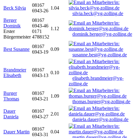
08167
Beck Silvia
1.04
6943-26
silvia.beck@vg-zolling.de
Berger
08167
Dominik
6943-46
1.12
Erster
0171
dominik.berger@vg-zolling.de
Bürgermeister
4788152
08167
Best Susanne
0.09
6943-19
susanne.best@vg-zolling.de
Brandmeier
08167
0.10
Elisabeth
6943-13
elisabeth.brandmeier@vg-
zolling.de
Burger
08167
1.09
Thomas
6943-21
thomas.burger@vg-zolling.de
Dauer
08167
2.01
Daniela
6943-27
daniela.dauer@vg-zolling.de
08167
Dauer Martin
0.04
6943-31
martin.dauer@vg-zolling.de