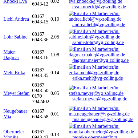
Knöckl Eva
0.02
6943-12
eva.knoeckl@vg-zolling.de
08167
Liebl Andrea
0.10
6943-15
andrea.liebl@vg-zolling.de
08167
Lohr Sabine
2.05
6943-36
sabine.lohr@vg-zolling.de
Maier
08167
1.08
Dagmar
6943-16
dagmar.maier@vg-zolling.de
08167
Mehl Erika
0.14
6943-35
erika.mehl@vg-zolling.de
08167
6943-50
Meyer Stefan
0.05
0170
stefan.meyer@vg-zolling.de
7942402
Neugebauer
08167
0.01
Mia
6943-58
mia.neugebauer@vg-zolling.de
Obermeier
08167
0.13
Monika
6943-42
monika.obermeier@vg-