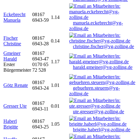
Eckebrecht
08167
1.14
Manuela
6943-59
manuela.eckebrecht@vg-
zolling.de
Fischer
08167
0.14
Christine
6943-28
christine.fischer@vg-zolling.de
Gmeiner
08167
Harald
6943-47
1.17
Erster
0170 65
harald.gmeiner@vg-zolling.de
Bürgermeister
72 528
08167
Götz Renate
1.01
6943-24
gebuehren.steuern@vg-
zolling.de
08167
Gresser Ute
0.01
6943-11
ute.gresser@vg-zolling.de
Haberl
08167
1.05
Brigitte
6943-25
brigitte.haberl@vg-zolling.de