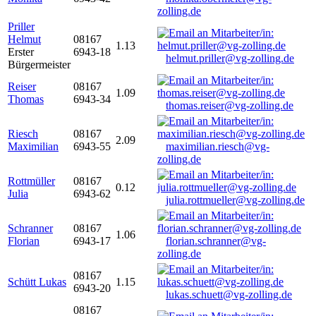
zolling.de
Priller
Helmut
08167
1.13
Erster
6943-18
helmut.priller@vg-zolling.de
Bürgermeister
Reiser
08167
1.09
Thomas
6943-34
thomas.reiser@vg-zolling.de
Riesch
08167
2.09
Maximilian
6943-55
maximilian.riesch@vg-
zolling.de
Rottmüller
08167
0.12
Julia
6943-62
julia.rottmueller@vg-zolling.de
Schranner
08167
1.06
Florian
6943-17
florian.schranner@vg-
zolling.de
08167
Schütt Lukas
1.15
6943-20
lukas.schuett@vg-zolling.de
08167