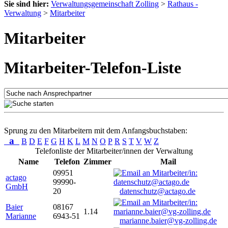
Sie sind hier:
Verwaltungsgemeinschaft Zolling
>
Rathaus -
Verwaltung
>
Mitarbeiter
Mitarbeiter
Mitarbeiter-Telefon-Liste
Sprung zu den Mitarbeitern mit dem Anfangsbuchstaben:
a
B
D
E
F
G
H
K
L
M
N
O
P
R
S
T
V
W
Z
Telefonliste der Mitarbeiter/innen der Verwaltung
Name
Telefon
Zimmer
Mail
09951
actago
99990-
GmbH
20
datenschutz@actago.de
Baier
08167
1.14
Marianne
6943-51
marianne.baier@vg-zolling.de