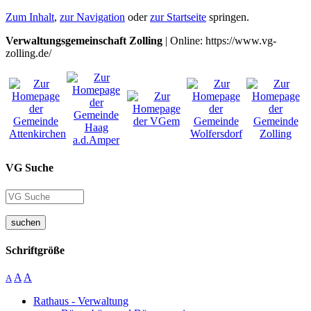
Zum Inhalt
,
zur Navigation
oder
zur Startseite
springen.
Verwaltungsgemeinschaft Zolling
| Online: https://www.vg-
zolling.de/
VG Suche
suchen
Schriftgröße
A
A
A
Rathaus - Verwaltung