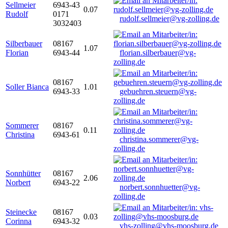
Sellmeier
6943-43
0.07
Rudolf
0171
rudolf.sellmeier@vg-zolling.de
3032403
Silberbauer
08167
1.07
Florian
6943-44
florian.silberbauer@vg-
zolling.de
08167
Soller Bianca
1.01
6943-33
gebuehren.steuern@vg-
zolling.de
Sommerer
08167
0.11
Christina
6943-61
christina.sommerer@vg-
zolling.de
Sonnhütter
08167
2.06
Norbert
6943-22
norbert.sonnhuetter@vg-
zolling.de
Steinecke
08167
0.03
Corinna
6943-32
vhs-zolling@vhs-moosburg.de