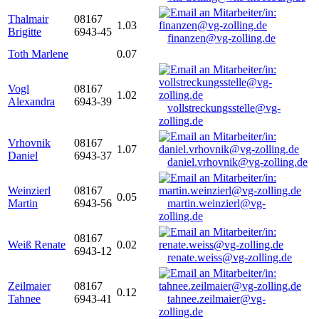
Thalmair
08167
1.03
Brigitte
6943-45
finanzen@vg-zolling.de
Toth Marlene
0.07
Vogl
08167
1.02
Alexandra
6943-39
vollstreckungsstelle@vg-
zolling.de
Vrhovnik
08167
1.07
Daniel
6943-37
daniel.vrhovnik@vg-zolling.de
Weinzierl
08167
0.05
Martin
6943-56
martin.weinzierl@vg-
zolling.de
08167
Weiß Renate
0.02
6943-12
renate.weiss@vg-zolling.de
Zeilmaier
08167
0.12
Tahnee
6943-41
tahnee.zeilmaier@vg-
zolling.de