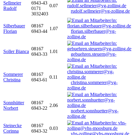
Sellmeier
6943-43
0.07
Rudolf
0171
rudolf.sellmeier@vg-zolling.de
3032403
Silberbauer
08167
1.07
Florian
6943-44
florian.silberbauer@vg-
zolling.de
08167
Soller Bianca
1.01
6943-33
gebuehren.steuern@vg-
zolling.de
Sommerer
08167
0.11
Christina
6943-61
christina.sommerer@vg-
zolling.de
Sonnhütter
08167
2.06
Norbert
6943-22
norbert.sonnhuetter@vg-
zolling.de
Steinecke
08167
0.03
Corinna
6943-32
vhs-zolling@vhs-moosburg.de