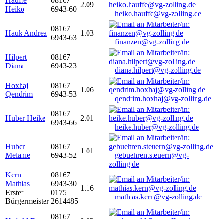
Hauffe
08167
2.09
Heiko
6943-60
heiko.hauffe@vg-zolling.de
08167
Hauk Andrea
1.03
6943-63
finanzen@vg-zolling.de
Hilpert
08167
Diana
6943-23
diana.hilpert@vg-zolling.de
Hoxhaj
08167
1.06
Qendrim
6943-53
qendrim.hoxhaj@vg-zolling.de
08167
Huber Heike
2.01
6943-66
heike.huber@vg-zolling.de
Huber
08167
1.01
Melanie
6943-52
gebuehren.steuern@vg-
zolling.de
Kern
08167
Mathias
6943-30
1.16
Erster
0175
mathias.kern@vg-zolling.de
Bürgermeister
2614485
08167