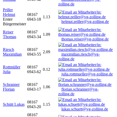
zolling.de
Priller
Helmut
08167
1.13
Erster
6943-18
helmut.priller@vg-zolling.de
Bürgermeister
Reiser
08167
1.09
Thomas
6943-34
thomas.reiser@vg-zolling.de
Riesch
08167
2.09
Maximilian
6943-55
maximilian.riesch@vg-
zolling.de
Rottmüller
08167
0.12
Julia
6943-62
julia.rottmueller@vg-zolling.de
Schranner
08167
1.06
Florian
6943-17
florian.schranner@vg-
zolling.de
08167
Schütt Lukas
1.15
6943-20
lukas.schuett@vg-zolling.de
08167