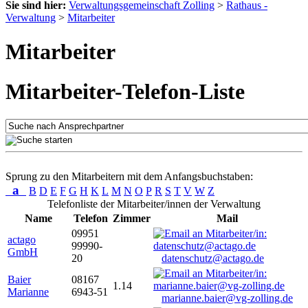
Sie sind hier:
Verwaltungsgemeinschaft Zolling
>
Rathaus -
Verwaltung
>
Mitarbeiter
Mitarbeiter
Mitarbeiter-Telefon-Liste
Sprung zu den Mitarbeitern mit dem Anfangsbuchstaben:
a
B
D
E
F
G
H
K
L
M
N
O
P
R
S
T
V
W
Z
Telefonliste der Mitarbeiter/innen der Verwaltung
Name
Telefon
Zimmer
Mail
09951
actago
99990-
GmbH
20
datenschutz@actago.de
Baier
08167
1.14
Marianne
6943-51
marianne.baier@vg-zolling.de