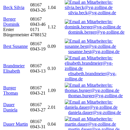
08167
Beck Silvia
1.04
6943-26
silvia.beck@vg-zolling.de
Berger
08167
Dominik
6943-46
1.12
Erster
0171
dominik.berger@vg-zolling.de
Bürgermeister
4788152
08167
Best Susanne
0.09
6943-19
susanne.best@vg-zolling.de
Brandmeier
08167
0.10
Elisabeth
6943-13
elisabeth.brandmeier@vg-
zolling.de
Burger
08167
1.09
Thomas
6943-21
thomas.burger@vg-zolling.de
Dauer
08167
2.01
Daniela
6943-27
daniela.dauer@vg-zolling.de
08167
Dauer Martin
0.04
6943-31
martin.dauer@vg-zolling.de