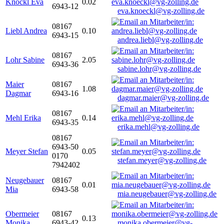
Knöckl Eva
0.02
6943-12
eva.knoeckl@vg-zolling.de
08167
Liebl Andrea
0.10
6943-15
andrea.liebl@vg-zolling.de
08167
Lohr Sabine
2.05
6943-36
sabine.lohr@vg-zolling.de
Maier
08167
1.08
Dagmar
6943-16
dagmar.maier@vg-zolling.de
08167
Mehl Erika
0.14
6943-35
erika.mehl@vg-zolling.de
08167
6943-50
Meyer Stefan
0.05
0170
stefan.meyer@vg-zolling.de
7942402
Neugebauer
08167
0.01
Mia
6943-58
mia.neugebauer@vg-zolling.de
Obermeier
08167
0.13
Monika
6943-42
monika.obermeier@vg-