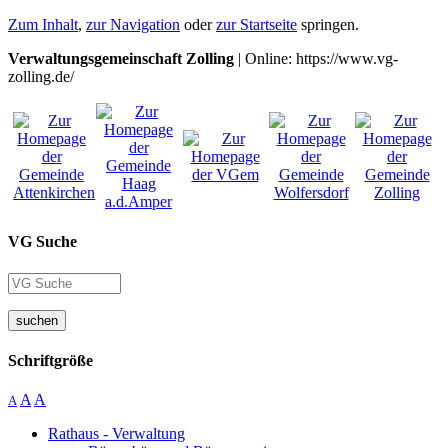
Zum Inhalt
,
zur Navigation
oder
zur Startseite
springen.
Verwaltungsgemeinschaft Zolling
| Online: https://www.vg-
zolling.de/
VG Suche
suchen
Schriftgröße
A
A
A
Rathaus - Verwaltung