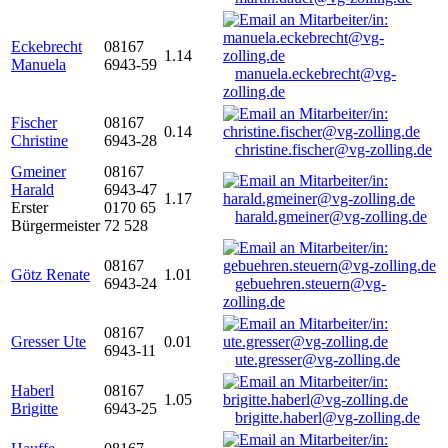
Eckebrecht
08167
1.14
Manuela
6943-59
manuela.eckebrecht@vg-
zolling.de
Fischer
08167
0.14
Christine
6943-28
christine.fischer@vg-zolling.de
Gmeiner
08167
Harald
6943-47
1.17
Erster
0170 65
harald.gmeiner@vg-zolling.de
Bürgermeister
72 528
08167
Götz Renate
1.01
6943-24
gebuehren.steuern@vg-
zolling.de
08167
Gresser Ute
0.01
6943-11
ute.gresser@vg-zolling.de
Haberl
08167
1.05
Brigitte
6943-25
brigitte.haberl@vg-zolling.de