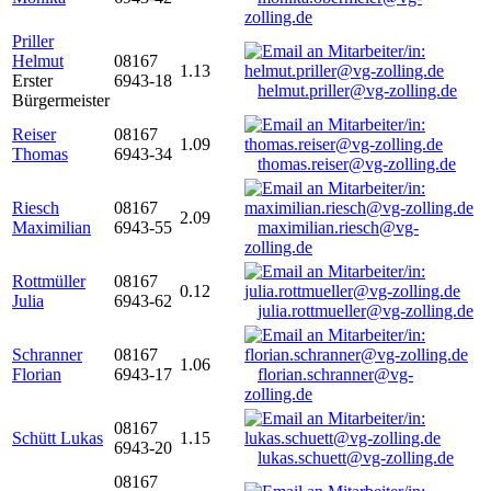
zolling.de
Priller
Helmut
08167
1.13
Erster
6943-18
helmut.priller@vg-zolling.de
Bürgermeister
Reiser
08167
1.09
Thomas
6943-34
thomas.reiser@vg-zolling.de
Riesch
08167
2.09
Maximilian
6943-55
maximilian.riesch@vg-
zolling.de
Rottmüller
08167
0.12
Julia
6943-62
julia.rottmueller@vg-zolling.de
Schranner
08167
1.06
Florian
6943-17
florian.schranner@vg-
zolling.de
08167
Schütt Lukas
1.15
6943-20
lukas.schuett@vg-zolling.de
08167