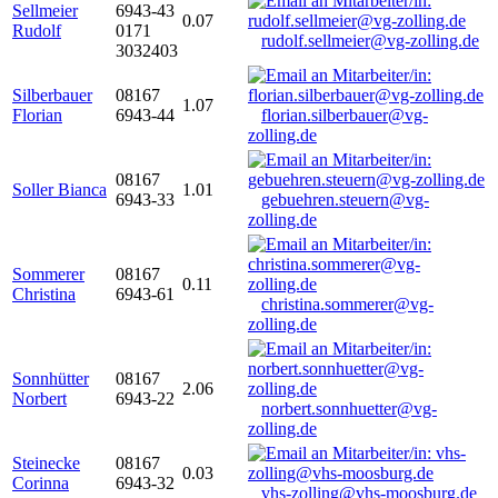
Sellmeier
6943-43
0.07
Rudolf
0171
rudolf.sellmeier@vg-zolling.de
3032403
Silberbauer
08167
1.07
Florian
6943-44
florian.silberbauer@vg-
zolling.de
08167
Soller Bianca
1.01
6943-33
gebuehren.steuern@vg-
zolling.de
Sommerer
08167
0.11
Christina
6943-61
christina.sommerer@vg-
zolling.de
Sonnhütter
08167
2.06
Norbert
6943-22
norbert.sonnhuetter@vg-
zolling.de
Steinecke
08167
0.03
Corinna
6943-32
vhs-zolling@vhs-moosburg.de