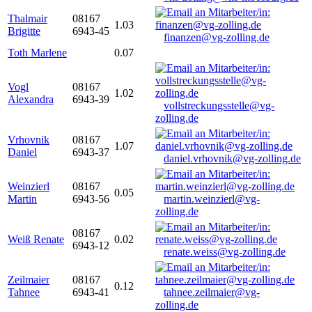
Thalmair
08167
1.03
Brigitte
6943-45
finanzen@vg-zolling.de
Toth Marlene
0.07
Vogl
08167
1.02
Alexandra
6943-39
vollstreckungsstelle@vg-
zolling.de
Vrhovnik
08167
1.07
Daniel
6943-37
daniel.vrhovnik@vg-zolling.de
Weinzierl
08167
0.05
Martin
6943-56
martin.weinzierl@vg-
zolling.de
08167
Weiß Renate
0.02
6943-12
renate.weiss@vg-zolling.de
Zeilmaier
08167
0.12
Tahnee
6943-41
tahnee.zeilmaier@vg-
zolling.de