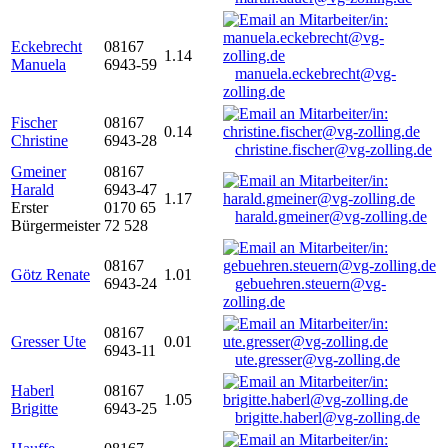
Eckebrecht
08167
1.14
Manuela
6943-59
manuela.eckebrecht@vg-
zolling.de
Fischer
08167
0.14
Christine
6943-28
christine.fischer@vg-zolling.de
Gmeiner
08167
Harald
6943-47
1.17
Erster
0170 65
harald.gmeiner@vg-zolling.de
Bürgermeister
72 528
08167
Götz Renate
1.01
6943-24
gebuehren.steuern@vg-
zolling.de
08167
Gresser Ute
0.01
6943-11
ute.gresser@vg-zolling.de
Haberl
08167
1.05
Brigitte
6943-25
brigitte.haberl@vg-zolling.de