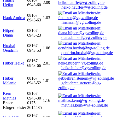
Hauffe
08167
2.09
Heiko
6943-60
heiko.hauffe@vg-zolling.de
08167
Hauk Andrea
1.03
6943-63
finanzen@vg-zolling.de
Hilpert
08167
Diana
6943-23
diana.hilpert@vg-zolling.de
Hoxhaj
08167
1.06
Qendrim
6943-53
qendrim.hoxhaj@vg-zolling.de
08167
Huber Heike
2.01
6943-66
heike.huber@vg-zolling.de
Huber
08167
1.01
Melanie
6943-52
gebuehren.steuern@vg-
zolling.de
Kern
08167
Mathias
6943-30
1.16
Erster
0175
mathias.kern@vg-zolling.de
Bürgermeister
2614485
08167