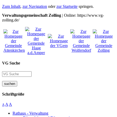
Zum Inhalt
,
zur Navigation
oder
zur Startseite
springen.
Verwaltungsgemeinschaft Zolling
| Online: https://www.vg-
zolling.de/
VG Suche
suchen
Schriftgröße
A
A
A
Rathaus - Verwaltung