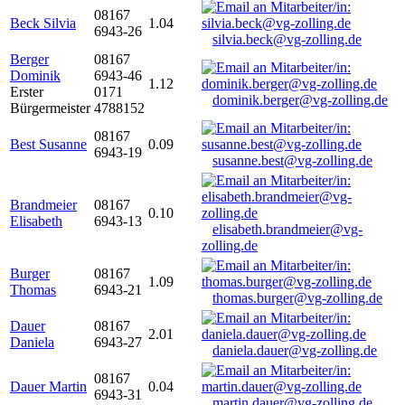
08167
Beck Silvia
1.04
6943-26
silvia.beck@vg-zolling.de
Berger
08167
Dominik
6943-46
1.12
Erster
0171
dominik.berger@vg-zolling.de
Bürgermeister
4788152
08167
Best Susanne
0.09
6943-19
susanne.best@vg-zolling.de
Brandmeier
08167
0.10
Elisabeth
6943-13
elisabeth.brandmeier@vg-
zolling.de
Burger
08167
1.09
Thomas
6943-21
thomas.burger@vg-zolling.de
Dauer
08167
2.01
Daniela
6943-27
daniela.dauer@vg-zolling.de
08167
Dauer Martin
0.04
6943-31
martin.dauer@vg-zolling.de