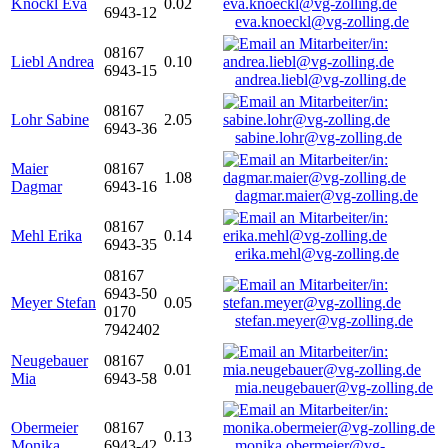
Knöckl Eva
0.02
6943-12
eva.knoeckl@vg-zolling.de
08167
Liebl Andrea
0.10
6943-15
andrea.liebl@vg-zolling.de
08167
Lohr Sabine
2.05
6943-36
sabine.lohr@vg-zolling.de
Maier
08167
1.08
Dagmar
6943-16
dagmar.maier@vg-zolling.de
08167
Mehl Erika
0.14
6943-35
erika.mehl@vg-zolling.de
08167
6943-50
Meyer Stefan
0.05
0170
stefan.meyer@vg-zolling.de
7942402
Neugebauer
08167
0.01
Mia
6943-58
mia.neugebauer@vg-zolling.de
Obermeier
08167
0.13
Monika
6943-42
monika.obermeier@vg-