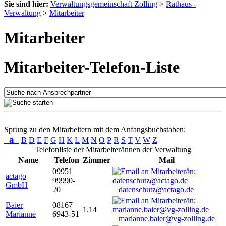
Sie sind hier:
Verwaltungsgemeinschaft Zolling
>
Rathaus -
Verwaltung
>
Mitarbeiter
Mitarbeiter
Mitarbeiter-Telefon-Liste
Sprung zu den Mitarbeitern mit dem Anfangsbuchstaben:
a
B
D
E
F
G
H
K
L
M
N
O
P
R
S
T
V
W
Z
Telefonliste der Mitarbeiter/innen der Verwaltung
Name
Telefon
Zimmer
Mail
09951
actago
99990-
GmbH
20
datenschutz@actago.de
Baier
08167
1.14
Marianne
6943-51
marianne.baier@vg-zolling.de