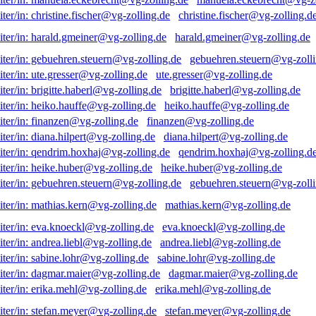
christine.fischer@vg-zolling.d
harald.gmeiner@vg-zolling.de
gebuehren.steuern@vg-zolli
ute.gresser@vg-zolling.de
brigitte.haberl@vg-zolling.de
heiko.hauffe@vg-zolling.de
finanzen@vg-zolling.de
diana.hilpert@vg-zolling.de
qendrim.hoxhaj@vg-zolling.d
heike.huber@vg-zolling.de
gebuehren.steuern@vg-zolli
mathias.kern@vg-zolling.de
eva.knoeckl@vg-zolling.de
andrea.liebl@vg-zolling.de
sabine.lohr@vg-zolling.de
dagmar.maier@vg-zolling.de
erika.mehl@vg-zolling.de
stefan.meyer@vg-zolling.de