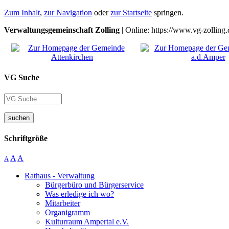
Zum Inhalt
,
zur Navigation
oder
zur Startseite
springen.
Verwaltungsgemeinschaft Zolling
| Online: https://www.vg-zolling.
VG Suche
suchen
Schriftgröße
A
A
A
Rathaus - Verwaltung
Bürgerbüro und Bürgerservice
Was erledige ich wo?
Mitarbeiter
Organigramm
Kulturraum Ampertal e.V.