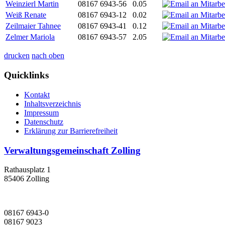
Weinzierl Martin
08167 6943-56
0.05
Weiß Renate
08167 6943-12
0.02
Zeilmaier Tahnee
08167 6943-41
0.12
Zelmer Mariola
08167 6943-57
2.05
drucken
nach oben
Quicklinks
Kontakt
Inhaltsverzeichnis
Impressum
Datenschutz
Erklärung zur Barrierefreiheit
Verwaltungsgemeinschaft Zolling
Rathausplatz 1
85406 Zolling
08167 6943-0
08167 9023