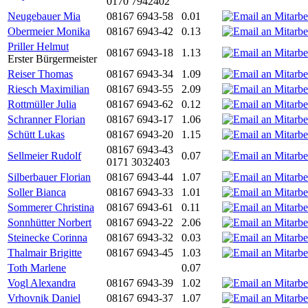
0170 7942402
Neugebauer Mia
08167 6943-58
0.01
Obermeier Monika
08167 6943-42
0.13
Priller Helmut
08167 6943-18
1.13
Erster Bürgermeister
Reiser Thomas
08167 6943-34
1.09
Riesch Maximilian
08167 6943-55
2.09
Rottmüller Julia
08167 6943-62
0.12
Schranner Florian
08167 6943-17
1.06
Schütt Lukas
08167 6943-20
1.15
08167 6943-43
Sellmeier Rudolf
0.07
0171 3032403
Silberbauer Florian
08167 6943-44
1.07
Soller Bianca
08167 6943-33
1.01
Sommerer Christina
08167 6943-61
0.11
Sonnhütter Norbert
08167 6943-22
2.06
Steinecke Corinna
08167 6943-32
0.03
Thalmair Brigitte
08167 6943-45
1.03
Toth Marlene
0.07
Vogl Alexandra
08167 6943-39
1.02
Vrhovnik Daniel
08167 6943-37
1.07