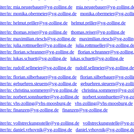
mia.neugebauer@vg-zolling.d
monika.obermeier@vg-zolli
helmut.priller@vg-zolling.de
thomas.reiser@vg-zolling.de
maximilian.riesch@vg-zollin
julia.rottmueller@vg-zolling.d
florian.schranner@vg-zolling
lukas.schuett@vg-zolling.de
rudolf.sellmeier@vg-zolling.de
florian.silberbauer@vg-zolli
gebuehren.steuern@vg-zolli
christina.sommerer@vg-zol
norbert.sonnhuetter@vg-zo
vhs-zolling@vhs-moosburg.de
finanzen@vg-zolling.de
vollstreckungsstelle@vg-zo
daniel.vrhovnik@vg-zolling.d