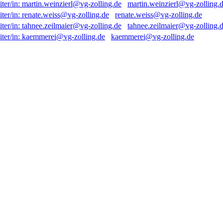
martin.weinzierl@vg-zolling.
renate.weiss@vg-zolling.de
tahnee.zeilmaier@vg-zolling.
kaemmerei@vg-zolling.de