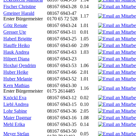
Fischer Christine
08167 6943-28
0.14
Gmeiner Harald
08167 6943-47
1.17
Erster Bürgermeister
0170 65 72 528
Götz Renate
08167 6943-24
1.01
Gresser Ute
08167 6943-11
0.01
Haberl Brigitte
08167 6943-25
1.05
Hauffe Heiko
08167 6943-60
2.09
Hauk Andrea
08167 6943-63
1.03
Hilpert Diana
08167 6943-23
Hoxhaj Qendrim
08167 6943-53
1.06
Huber Heike
08167 6943-66
2.01
Huber Melanie
08167 6943-52
1.01
Kern Mathias
08167 6943-30
1.16
Erster Bürgermeister
0175 2614485
Knöckl Eva
08167 6943-12
0.02
Liebl Andrea
08167 6943-15
0.10
Lohr Sabine
08167 6943-36
2.05
Maier Dagmar
08167 6943-16
1.08
Mehl Erika
08167 6943-35
0.14
08167 6943-50
Meyer Stefan
0.05