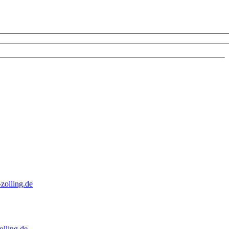
zolling.de
lling.de