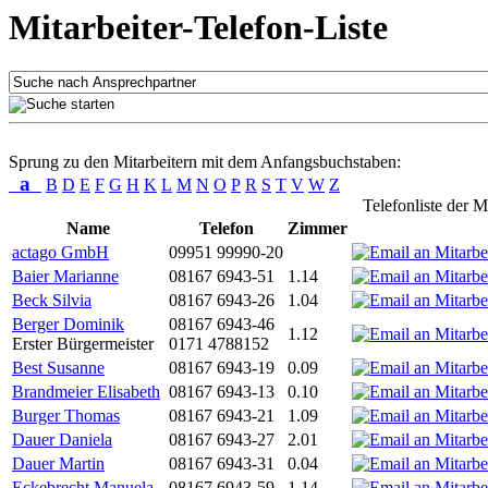
Mitarbeiter-Telefon-Liste
Sprung zu den Mitarbeitern mit dem Anfangsbuchstaben:
a
B
D
E
F
G
H
K
L
M
N
O
P
R
S
T
V
W
Z
Telefonliste der M
Name
Telefon
Zimmer
actago GmbH
09951 99990-20
Baier Marianne
08167 6943-51
1.14
Beck Silvia
08167 6943-26
1.04
Berger Dominik
08167 6943-46
1.12
Erster Bürgermeister
0171 4788152
Best Susanne
08167 6943-19
0.09
Brandmeier Elisabeth
08167 6943-13
0.10
Burger Thomas
08167 6943-21
1.09
Dauer Daniela
08167 6943-27
2.01
Dauer Martin
08167 6943-31
0.04
Eckebrecht Manuela
08167 6943-59
1.14