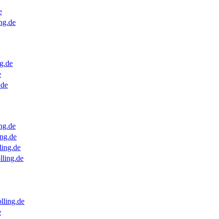
e
ng.de
g.de
e
.de
ng.de
ng.de
ling.de
lling.de
lling.de
e