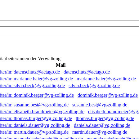
itarbeiter/innen der Verwaltung
Mail
datenschutz@actago.de
marianne.baier@vg-zolling.de
silvia.beck@vg-zolling.de
dominik.berger@vg-zolling.de
susanne.best@vg-zolling.de
elisabeth.brandmeier@vg-
thomas.burger@vg-zolling.de
daniela.dauer@vg-zolling.de
martin.dauer@vg-zolling.de
manuela.eckebrecht@vg-zo