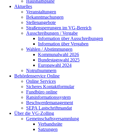
Haushaltspläne
Aktuelles
Veranstaltungen
Bekanntmachungen
Stellenangebote
Straßensperrungen im VG-Bereich
Ausschreibungen / Vergabe
Information über Ausschreibungen
Information über Vergaben
Wahlen / Abstimmungen
Kommunalwahl 2026
Bundestagswahl 2025
Europawahl 2024
Notrufnummern
Behördenservice Online
Online Services
Sicheres Kontaktformular
Fundbüro online
Ratsinformationssystem
Beschwerdemanagement
SEPA Lastschriftmandat
Über die VG-Zolling
Gemeinschaftsversammlung
Verbandsräte
Satzungen