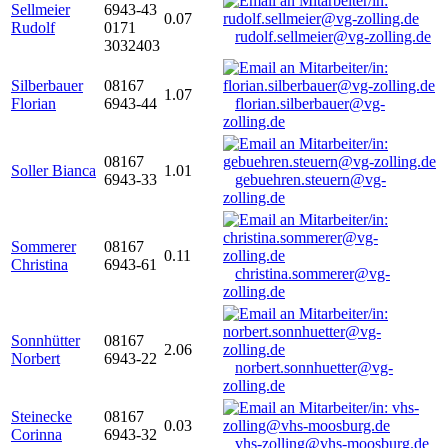
Sellmeier
6943-43
0.07
Rudolf
0171
rudolf.sellmeier@vg-zolling.de
3032403
Silberbauer
08167
1.07
Florian
6943-44
florian.silberbauer@vg-
zolling.de
08167
Soller Bianca
1.01
6943-33
gebuehren.steuern@vg-
zolling.de
Sommerer
08167
0.11
Christina
6943-61
christina.sommerer@vg-
zolling.de
Sonnhütter
08167
2.06
Norbert
6943-22
norbert.sonnhuetter@vg-
zolling.de
Steinecke
08167
0.03
Corinna
6943-32
vhs-zolling@vhs-moosburg.de