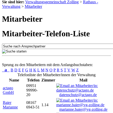
Sie sind hier:
Verwaltungsgemeinschaft Zolling
>
Rathaus -
Verwaltung
>
Mitarbeiter
Mitarbeiter
Mitarbeiter-Telefon-Liste
Sprung zu den Mitarbeitern mit dem Anfangsbuchstaben:
a
B
D
E
F
G
H
K
L
M
N
O
P
R
S
T
V
W
Z
Telefonliste der Mitarbeiter/innen der Verwaltung
Name
Telefon
Zimmer
Mail
09951
actago
99990-
GmbH
20
datenschutz@actago.de
Baier
08167
1.14
Marianne
6943-51
marianne.baier@vg-zolling.de