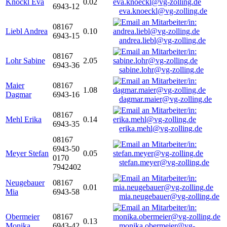
Knöckl Eva
0.02
6943-12
eva.knoeckl@vg-zolling.de
08167
Liebl Andrea
0.10
6943-15
andrea.liebl@vg-zolling.de
08167
Lohr Sabine
2.05
6943-36
sabine.lohr@vg-zolling.de
Maier
08167
1.08
Dagmar
6943-16
dagmar.maier@vg-zolling.de
08167
Mehl Erika
0.14
6943-35
erika.mehl@vg-zolling.de
08167
6943-50
Meyer Stefan
0.05
0170
stefan.meyer@vg-zolling.de
7942402
Neugebauer
08167
0.01
Mia
6943-58
mia.neugebauer@vg-zolling.de
Obermeier
08167
0.13
Monika
6943-42
monika.obermeier@vg-