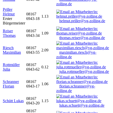
zolling.de
Priller
Helmut
08167
1.13
Erster
6943-18
helmut.priller@vg-zolling.de
Bürgermeister
Reiser
08167
1.09
Thomas
6943-34
thomas.reiser@vg-zolling.de
Riesch
08167
2.09
Maximilian
6943-55
maximilian.riesch@vg-
zolling.de
Rottmüller
08167
0.12
Julia
6943-62
julia.rottmueller@vg-zolling.de
Schranner
08167
1.06
Florian
6943-17
florian.schranner@vg-
zolling.de
08167
Schütt Lukas
1.15
6943-20
lukas.schuett@vg-zolling.de
08167