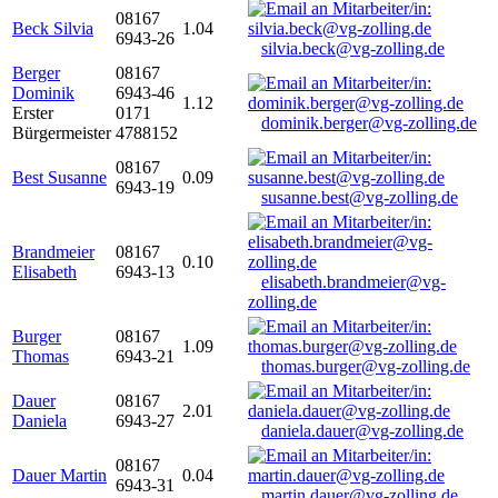
08167
Beck Silvia
1.04
6943-26
silvia.beck@vg-zolling.de
Berger
08167
Dominik
6943-46
1.12
Erster
0171
dominik.berger@vg-zolling.de
Bürgermeister
4788152
08167
Best Susanne
0.09
6943-19
susanne.best@vg-zolling.de
Brandmeier
08167
0.10
Elisabeth
6943-13
elisabeth.brandmeier@vg-
zolling.de
Burger
08167
1.09
Thomas
6943-21
thomas.burger@vg-zolling.de
Dauer
08167
2.01
Daniela
6943-27
daniela.dauer@vg-zolling.de
08167
Dauer Martin
0.04
6943-31
martin.dauer@vg-zolling.de