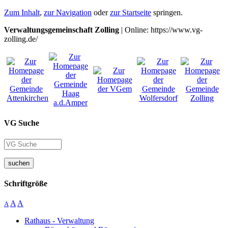
Zum Inhalt
,
zur Navigation
oder
zur Startseite
springen.
Verwaltungsgemeinschaft Zolling
| Online: https://www.vg-
zolling.de/
VG Suche
suchen
Schriftgröße
A
A
A
Rathaus - Verwaltung