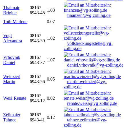
Thalmair
08167
1.03
Brigitte
6943-45
finanzen@vg-zolling.de
Toth Marlene
0.07
Vogl
08167
1.02
Alexandra
6943-39
vollstreckungsstelle@vg-
zolling.de
Vrhovnik
08167
1.07
Daniel
6943-37
daniel.vrhovnik@vg-zolling.de
Weinzierl
08167
0.05
Martin
6943-56
martin.weinzierl@vg-
zolling.de
08167
Weiß Renate
0.02
6943-12
renate.weiss@vg-zolling.de
Zeilmaier
08167
0.12
Tahnee
6943-41
tahnee.zeilmaier@vg-
zolling.de