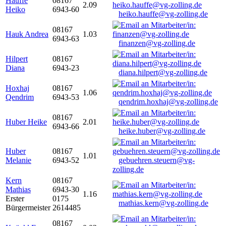
Hauffe
08167
2.09
Heiko
6943-60
heiko.hauffe@vg-zolling.de
08167
Hauk Andrea
1.03
6943-63
finanzen@vg-zolling.de
Hilpert
08167
Diana
6943-23
diana.hilpert@vg-zolling.de
Hoxhaj
08167
1.06
Qendrim
6943-53
qendrim.hoxhaj@vg-zolling.de
08167
Huber Heike
2.01
6943-66
heike.huber@vg-zolling.de
Huber
08167
1.01
Melanie
6943-52
gebuehren.steuern@vg-
zolling.de
Kern
08167
Mathias
6943-30
1.16
Erster
0175
mathias.kern@vg-zolling.de
Bürgermeister
2614485
08167