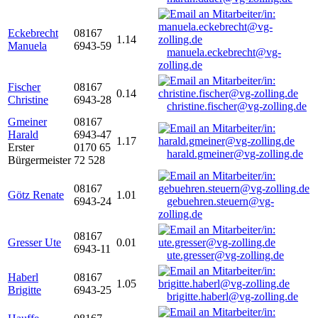
Eckebrecht
08167
1.14
Manuela
6943-59
manuela.eckebrecht@vg-
zolling.de
Fischer
08167
0.14
Christine
6943-28
christine.fischer@vg-zolling.de
Gmeiner
08167
Harald
6943-47
1.17
Erster
0170 65
harald.gmeiner@vg-zolling.de
Bürgermeister
72 528
08167
Götz Renate
1.01
6943-24
gebuehren.steuern@vg-
zolling.de
08167
Gresser Ute
0.01
6943-11
ute.gresser@vg-zolling.de
Haberl
08167
1.05
Brigitte
6943-25
brigitte.haberl@vg-zolling.de