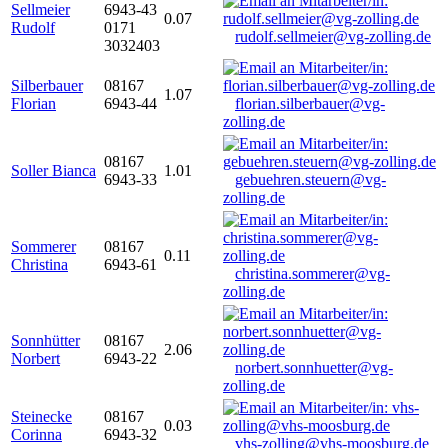
Sellmeier
6943-43
0.07
Rudolf
0171
rudolf.sellmeier@vg-zolling.de
3032403
Silberbauer
08167
1.07
Florian
6943-44
florian.silberbauer@vg-
zolling.de
08167
Soller Bianca
1.01
6943-33
gebuehren.steuern@vg-
zolling.de
Sommerer
08167
0.11
Christina
6943-61
christina.sommerer@vg-
zolling.de
Sonnhütter
08167
2.06
Norbert
6943-22
norbert.sonnhuetter@vg-
zolling.de
Steinecke
08167
0.03
Corinna
6943-32
vhs-zolling@vhs-moosburg.de