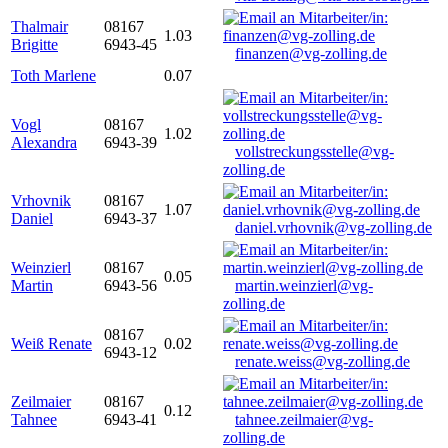
Thalmair
08167
1.03
Brigitte
6943-45
finanzen@vg-zolling.de
Toth Marlene
0.07
Vogl
08167
1.02
Alexandra
6943-39
vollstreckungsstelle@vg-
zolling.de
Vrhovnik
08167
1.07
Daniel
6943-37
daniel.vrhovnik@vg-zolling.de
Weinzierl
08167
0.05
Martin
6943-56
martin.weinzierl@vg-
zolling.de
08167
Weiß Renate
0.02
6943-12
renate.weiss@vg-zolling.de
Zeilmaier
08167
0.12
Tahnee
6943-41
tahnee.zeilmaier@vg-
zolling.de