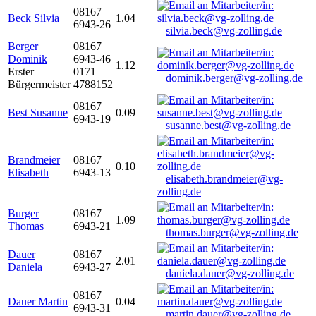
08167
Beck Silvia
1.04
6943-26
silvia.beck@vg-zolling.de
Berger
08167
Dominik
6943-46
1.12
Erster
0171
dominik.berger@vg-zolling.de
Bürgermeister
4788152
08167
Best Susanne
0.09
6943-19
susanne.best@vg-zolling.de
Brandmeier
08167
0.10
Elisabeth
6943-13
elisabeth.brandmeier@vg-
zolling.de
Burger
08167
1.09
Thomas
6943-21
thomas.burger@vg-zolling.de
Dauer
08167
2.01
Daniela
6943-27
daniela.dauer@vg-zolling.de
08167
Dauer Martin
0.04
6943-31
martin.dauer@vg-zolling.de