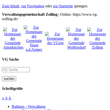
Zum Inhalt
,
zur Navigation
oder
zur Startseite
springen.
Verwaltungsgemeinschaft Zolling
| Online: https://www.vg-
zolling.de/
VG Suche
suchen
Schriftgröße
A
A
A
Rathaus - Verwaltung