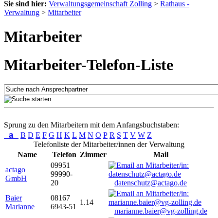
Sie sind hier:
Verwaltungsgemeinschaft Zolling
>
Rathaus -
Verwaltung
>
Mitarbeiter
Mitarbeiter
Mitarbeiter-Telefon-Liste
Sprung zu den Mitarbeitern mit dem Anfangsbuchstaben:
a
B
D
E
F
G
H
K
L
M
N
O
P
R
S
T
V
W
Z
Telefonliste der Mitarbeiter/innen der Verwaltung
Name
Telefon
Zimmer
Mail
09951
actago
99990-
GmbH
20
datenschutz@actago.de
Baier
08167
1.14
Marianne
6943-51
marianne.baier@vg-zolling.de