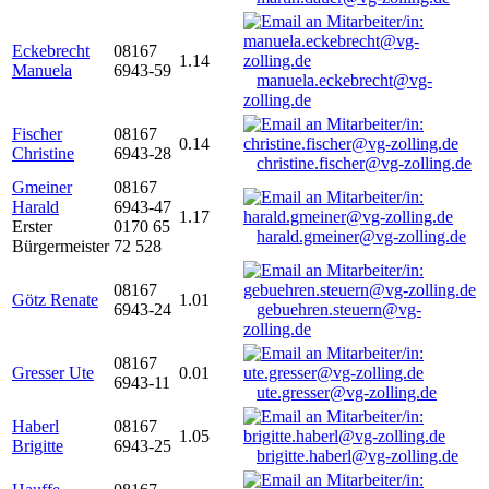
Eckebrecht
08167
1.14
Manuela
6943-59
manuela.eckebrecht@vg-
zolling.de
Fischer
08167
0.14
Christine
6943-28
christine.fischer@vg-zolling.de
Gmeiner
08167
Harald
6943-47
1.17
Erster
0170 65
harald.gmeiner@vg-zolling.de
Bürgermeister
72 528
08167
Götz Renate
1.01
6943-24
gebuehren.steuern@vg-
zolling.de
08167
Gresser Ute
0.01
6943-11
ute.gresser@vg-zolling.de
Haberl
08167
1.05
Brigitte
6943-25
brigitte.haberl@vg-zolling.de