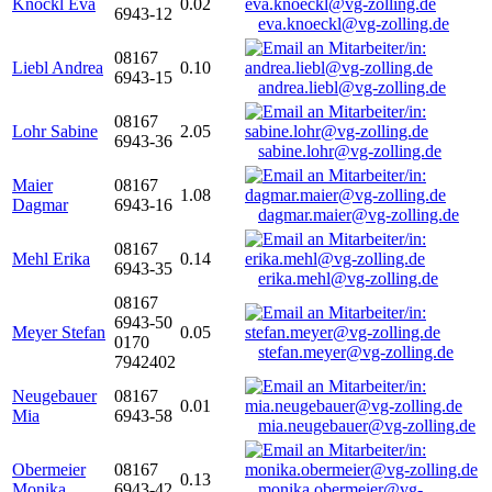
Knöckl Eva
0.02
6943-12
eva.knoeckl@vg-zolling.de
08167
Liebl Andrea
0.10
6943-15
andrea.liebl@vg-zolling.de
08167
Lohr Sabine
2.05
6943-36
sabine.lohr@vg-zolling.de
Maier
08167
1.08
Dagmar
6943-16
dagmar.maier@vg-zolling.de
08167
Mehl Erika
0.14
6943-35
erika.mehl@vg-zolling.de
08167
6943-50
Meyer Stefan
0.05
0170
stefan.meyer@vg-zolling.de
7942402
Neugebauer
08167
0.01
Mia
6943-58
mia.neugebauer@vg-zolling.de
Obermeier
08167
0.13
Monika
6943-42
monika.obermeier@vg-