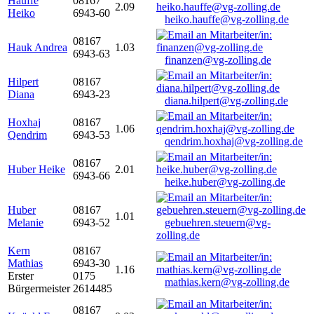
Hauffe
08167
2.09
Heiko
6943-60
heiko.hauffe@vg-zolling.de
08167
Hauk Andrea
1.03
6943-63
finanzen@vg-zolling.de
Hilpert
08167
Diana
6943-23
diana.hilpert@vg-zolling.de
Hoxhaj
08167
1.06
Qendrim
6943-53
qendrim.hoxhaj@vg-zolling.de
08167
Huber Heike
2.01
6943-66
heike.huber@vg-zolling.de
Huber
08167
1.01
Melanie
6943-52
gebuehren.steuern@vg-
zolling.de
Kern
08167
Mathias
6943-30
1.16
Erster
0175
mathias.kern@vg-zolling.de
Bürgermeister
2614485
08167