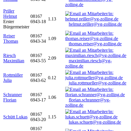
zolling.de
Priller
Helmut
08167
1.13
Erster
6943-18
helmut.priller@vg-zolling.de
Bürgermeister
Reiser
08167
1.09
Thomas
6943-34
thomas.reiser@vg-zolling.de
Riesch
08167
2.09
Maximilian
6943-55
maximilian.riesch@vg-
zolling.de
Rottmüller
08167
0.12
Julia
6943-62
julia.rottmueller@vg-zolling.de
Schranner
08167
1.06
Florian
6943-17
florian.schranner@vg-
zolling.de
08167
Schütt Lukas
1.15
6943-20
lukas.schuett@vg-zolling.de
08167