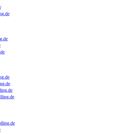
e
ng.de
g.de
e
.de
ng.de
ng.de
ling.de
lling.de
lling.de
e