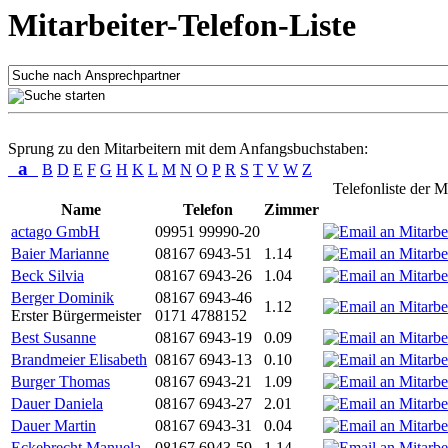
Mitarbeiter-Telefon-Liste
Sprung zu den Mitarbeitern mit dem Anfangsbuchstaben:
a
B
D
E
F
G
H
K
L
M
N
O
P
R
S
T
V
W
Z
Telefonliste der M
Name
Telefon
Zimmer
actago GmbH
09951 99990-20
Baier Marianne
08167 6943-51
1.14
Beck Silvia
08167 6943-26
1.04
Berger Dominik
08167 6943-46
1.12
Erster Bürgermeister
0171 4788152
Best Susanne
08167 6943-19
0.09
Brandmeier Elisabeth
08167 6943-13
0.10
Burger Thomas
08167 6943-21
1.09
Dauer Daniela
08167 6943-27
2.01
Dauer Martin
08167 6943-31
0.04
Eckebrecht Manuela
08167 6943-59
1.14