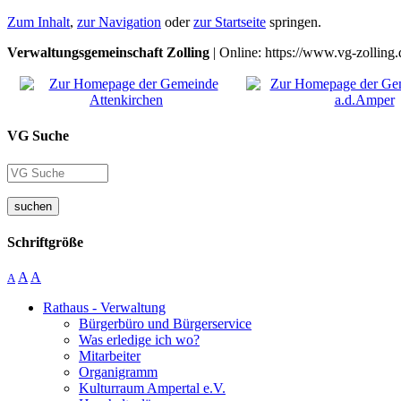
Zum Inhalt
,
zur Navigation
oder
zur Startseite
springen.
Verwaltungsgemeinschaft Zolling
| Online: https://www.vg-zolling.
VG Suche
suchen
Schriftgröße
A
A
A
Rathaus - Verwaltung
Bürgerbüro und Bürgerservice
Was erledige ich wo?
Mitarbeiter
Organigramm
Kulturraum Ampertal e.V.