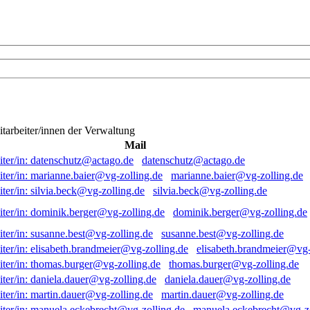
itarbeiter/innen der Verwaltung
Mail
datenschutz@actago.de
marianne.baier@vg-zolling.de
silvia.beck@vg-zolling.de
dominik.berger@vg-zolling.de
susanne.best@vg-zolling.de
elisabeth.brandmeier@vg-
thomas.burger@vg-zolling.de
daniela.dauer@vg-zolling.de
martin.dauer@vg-zolling.de
manuela.eckebrecht@vg-zo