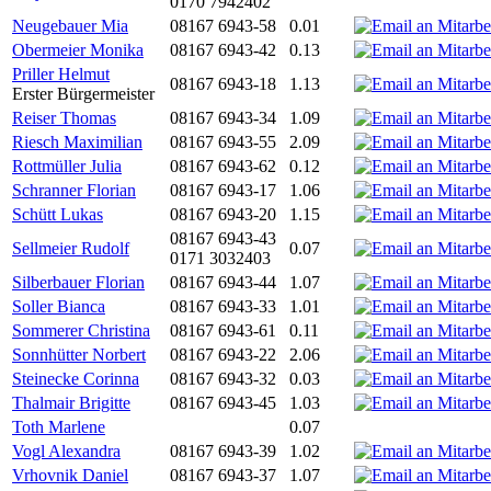
0170 7942402
Neugebauer Mia
08167 6943-58
0.01
Obermeier Monika
08167 6943-42
0.13
Priller Helmut
08167 6943-18
1.13
Erster Bürgermeister
Reiser Thomas
08167 6943-34
1.09
Riesch Maximilian
08167 6943-55
2.09
Rottmüller Julia
08167 6943-62
0.12
Schranner Florian
08167 6943-17
1.06
Schütt Lukas
08167 6943-20
1.15
08167 6943-43
Sellmeier Rudolf
0.07
0171 3032403
Silberbauer Florian
08167 6943-44
1.07
Soller Bianca
08167 6943-33
1.01
Sommerer Christina
08167 6943-61
0.11
Sonnhütter Norbert
08167 6943-22
2.06
Steinecke Corinna
08167 6943-32
0.03
Thalmair Brigitte
08167 6943-45
1.03
Toth Marlene
0.07
Vogl Alexandra
08167 6943-39
1.02
Vrhovnik Daniel
08167 6943-37
1.07