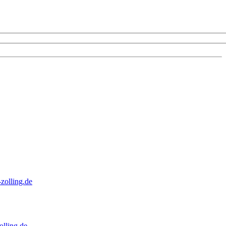
zolling.de
lling.de