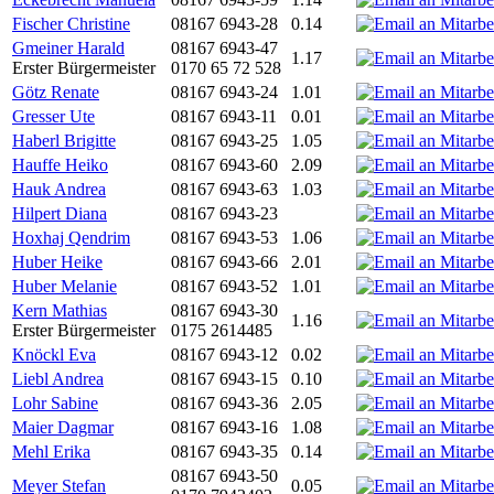
Fischer Christine
08167 6943-28
0.14
Gmeiner Harald
08167 6943-47
1.17
Erster Bürgermeister
0170 65 72 528
Götz Renate
08167 6943-24
1.01
Gresser Ute
08167 6943-11
0.01
Haberl Brigitte
08167 6943-25
1.05
Hauffe Heiko
08167 6943-60
2.09
Hauk Andrea
08167 6943-63
1.03
Hilpert Diana
08167 6943-23
Hoxhaj Qendrim
08167 6943-53
1.06
Huber Heike
08167 6943-66
2.01
Huber Melanie
08167 6943-52
1.01
Kern Mathias
08167 6943-30
1.16
Erster Bürgermeister
0175 2614485
Knöckl Eva
08167 6943-12
0.02
Liebl Andrea
08167 6943-15
0.10
Lohr Sabine
08167 6943-36
2.05
Maier Dagmar
08167 6943-16
1.08
Mehl Erika
08167 6943-35
0.14
08167 6943-50
Meyer Stefan
0.05