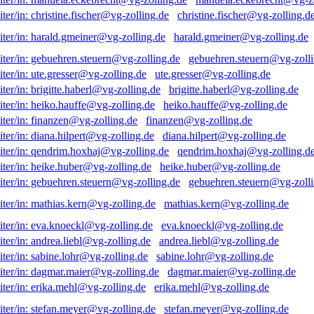
christine.fischer@vg-zolling.d
harald.gmeiner@vg-zolling.de
gebuehren.steuern@vg-zolli
ute.gresser@vg-zolling.de
brigitte.haberl@vg-zolling.de
heiko.hauffe@vg-zolling.de
finanzen@vg-zolling.de
diana.hilpert@vg-zolling.de
qendrim.hoxhaj@vg-zolling.d
heike.huber@vg-zolling.de
gebuehren.steuern@vg-zolli
mathias.kern@vg-zolling.de
eva.knoeckl@vg-zolling.de
andrea.liebl@vg-zolling.de
sabine.lohr@vg-zolling.de
dagmar.maier@vg-zolling.de
erika.mehl@vg-zolling.de
stefan.meyer@vg-zolling.de