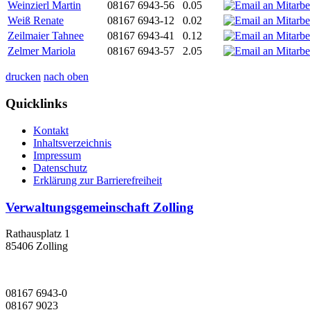
Weinzierl Martin
08167 6943-56
0.05
Weiß Renate
08167 6943-12
0.02
Zeilmaier Tahnee
08167 6943-41
0.12
Zelmer Mariola
08167 6943-57
2.05
drucken
nach oben
Quicklinks
Kontakt
Inhaltsverzeichnis
Impressum
Datenschutz
Erklärung zur Barrierefreiheit
Verwaltungsgemeinschaft Zolling
Rathausplatz 1
85406 Zolling
08167 6943-0
08167 9023