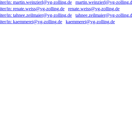
martin.weinzierl@vg-zolling.
renate.weiss@vg-zolling.de
tahnee.zeilmaier@vg-zolling.
kaemmerei@vg-zolling.de