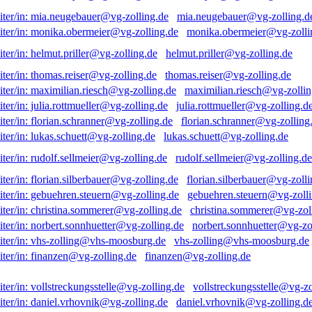
mia.neugebauer@vg-zolling.d
monika.obermeier@vg-zolli
helmut.priller@vg-zolling.de
thomas.reiser@vg-zolling.de
maximilian.riesch@vg-zollin
julia.rottmueller@vg-zolling.d
florian.schranner@vg-zolling
lukas.schuett@vg-zolling.de
rudolf.sellmeier@vg-zolling.de
florian.silberbauer@vg-zolli
gebuehren.steuern@vg-zolli
christina.sommerer@vg-zol
norbert.sonnhuetter@vg-zo
vhs-zolling@vhs-moosburg.de
finanzen@vg-zolling.de
vollstreckungsstelle@vg-zo
daniel.vrhovnik@vg-zolling.d