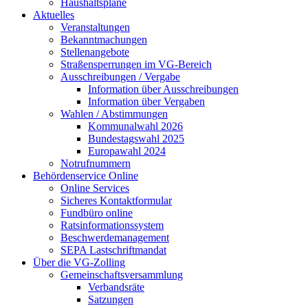
Haushaltspläne
Aktuelles
Veranstaltungen
Bekanntmachungen
Stellenangebote
Straßensperrungen im VG-Bereich
Ausschreibungen / Vergabe
Information über Ausschreibungen
Information über Vergaben
Wahlen / Abstimmungen
Kommunalwahl 2026
Bundestagswahl 2025
Europawahl 2024
Notrufnummern
Behördenservice Online
Online Services
Sicheres Kontaktformular
Fundbüro online
Ratsinformationssystem
Beschwerdemanagement
SEPA Lastschriftmandat
Über die VG-Zolling
Gemeinschaftsversammlung
Verbandsräte
Satzungen