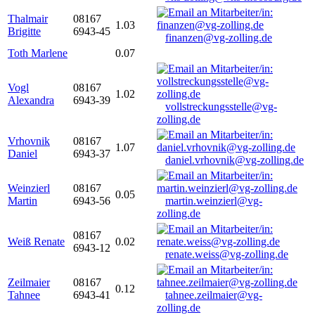
Thalmair
08167
1.03
Brigitte
6943-45
finanzen@vg-zolling.de
Toth Marlene
0.07
Vogl
08167
1.02
Alexandra
6943-39
vollstreckungsstelle@vg-
zolling.de
Vrhovnik
08167
1.07
Daniel
6943-37
daniel.vrhovnik@vg-zolling.de
Weinzierl
08167
0.05
Martin
6943-56
martin.weinzierl@vg-
zolling.de
08167
Weiß Renate
0.02
6943-12
renate.weiss@vg-zolling.de
Zeilmaier
08167
0.12
Tahnee
6943-41
tahnee.zeilmaier@vg-
zolling.de