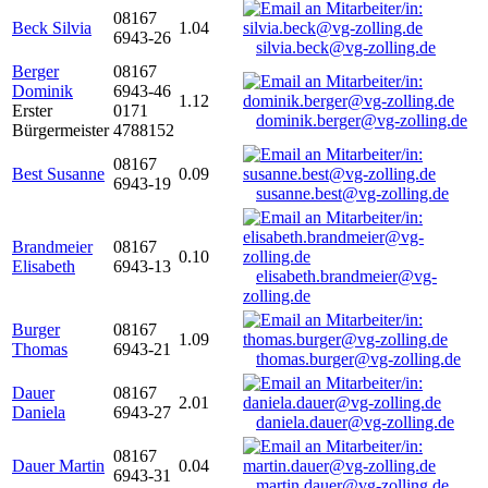
08167
Beck Silvia
1.04
6943-26
silvia.beck@vg-zolling.de
Berger
08167
Dominik
6943-46
1.12
Erster
0171
dominik.berger@vg-zolling.de
Bürgermeister
4788152
08167
Best Susanne
0.09
6943-19
susanne.best@vg-zolling.de
Brandmeier
08167
0.10
Elisabeth
6943-13
elisabeth.brandmeier@vg-
zolling.de
Burger
08167
1.09
Thomas
6943-21
thomas.burger@vg-zolling.de
Dauer
08167
2.01
Daniela
6943-27
daniela.dauer@vg-zolling.de
08167
Dauer Martin
0.04
6943-31
martin.dauer@vg-zolling.de