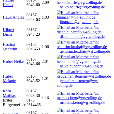
Hauffe
08167
2.09
Heiko
6943-60
heiko.hauffe@vg-zolling.de
08167
Hauk Andrea
1.03
6943-63
finanzen@vg-zolling.de
Hilpert
08167
Diana
6943-23
diana.hilpert@vg-zolling.de
Hoxhaj
08167
1.06
Qendrim
6943-53
qendrim.hoxhaj@vg-zolling.de
08167
Huber Heike
2.01
6943-66
heike.huber@vg-zolling.de
Huber
08167
1.01
Melanie
6943-52
gebuehren.steuern@vg-
zolling.de
Kern
08167
Mathias
6943-30
1.16
Erster
0175
mathias.kern@vg-zolling.de
Bürgermeister
2614485
08167