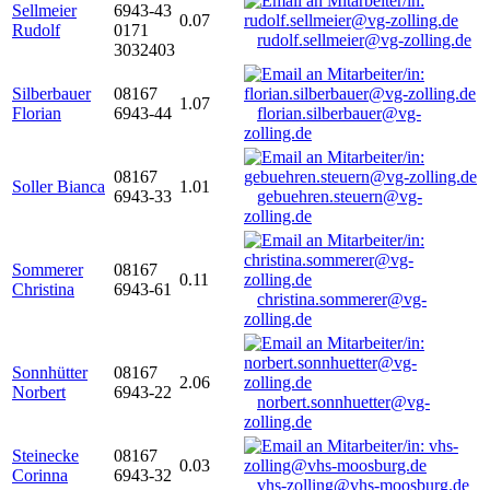
Sellmeier
6943-43
0.07
Rudolf
0171
rudolf.sellmeier@vg-zolling.de
3032403
Silberbauer
08167
1.07
Florian
6943-44
florian.silberbauer@vg-
zolling.de
08167
Soller Bianca
1.01
6943-33
gebuehren.steuern@vg-
zolling.de
Sommerer
08167
0.11
Christina
6943-61
christina.sommerer@vg-
zolling.de
Sonnhütter
08167
2.06
Norbert
6943-22
norbert.sonnhuetter@vg-
zolling.de
Steinecke
08167
0.03
Corinna
6943-32
vhs-zolling@vhs-moosburg.de