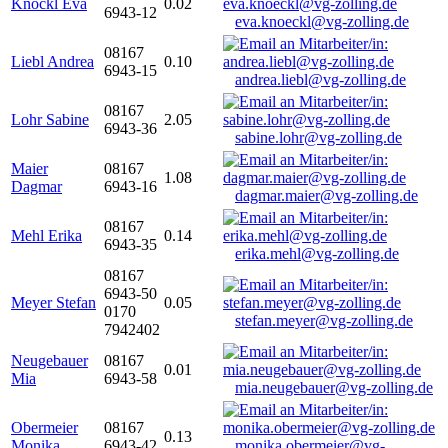
Knöckl Eva
0.02
6943-12
eva.knoeckl@vg-zolling.de
08167
Liebl Andrea
0.10
6943-15
andrea.liebl@vg-zolling.de
08167
Lohr Sabine
2.05
6943-36
sabine.lohr@vg-zolling.de
Maier
08167
1.08
Dagmar
6943-16
dagmar.maier@vg-zolling.de
08167
Mehl Erika
0.14
6943-35
erika.mehl@vg-zolling.de
08167
6943-50
Meyer Stefan
0.05
0170
stefan.meyer@vg-zolling.de
7942402
Neugebauer
08167
0.01
Mia
6943-58
mia.neugebauer@vg-zolling.de
Obermeier
08167
0.13
Monika
6943-42
monika.obermeier@vg-