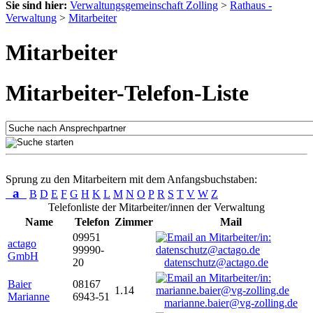
Sie sind hier:
Verwaltungsgemeinschaft Zolling
>
Rathaus -
Verwaltung
>
Mitarbeiter
Mitarbeiter
Mitarbeiter-Telefon-Liste
Sprung zu den Mitarbeitern mit dem Anfangsbuchstaben:
a
B
D
E
F
G
H
K
L
M
N
O
P
R
S
T
V
W
Z
Telefonliste der Mitarbeiter/innen der Verwaltung
Name
Telefon
Zimmer
Mail
09951
actago
99990-
GmbH
20
datenschutz@actago.de
Baier
08167
1.14
Marianne
6943-51
marianne.baier@vg-zolling.de