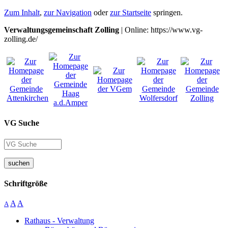
Zum Inhalt
,
zur Navigation
oder
zur Startseite
springen.
Verwaltungsgemeinschaft Zolling
| Online: https://www.vg-
zolling.de/
VG Suche
suchen
Schriftgröße
A
A
A
Rathaus - Verwaltung