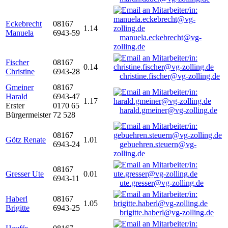
Eckebrecht
08167
1.14
Manuela
6943-59
manuela.eckebrecht@vg-
zolling.de
Fischer
08167
0.14
Christine
6943-28
christine.fischer@vg-zolling.de
Gmeiner
08167
Harald
6943-47
1.17
Erster
0170 65
harald.gmeiner@vg-zolling.de
Bürgermeister
72 528
08167
Götz Renate
1.01
6943-24
gebuehren.steuern@vg-
zolling.de
08167
Gresser Ute
0.01
6943-11
ute.gresser@vg-zolling.de
Haberl
08167
1.05
Brigitte
6943-25
brigitte.haberl@vg-zolling.de