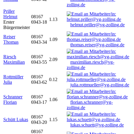
zolling.de
Priller
Helmut
08167
1.13
Erster
6943-18
helmut.priller@vg-zolling.de
Bürgermeister
Reiser
08167
1.09
Thomas
6943-34
thomas.reiser@vg-zolling.de
Riesch
08167
2.09
Maximilian
6943-55
maximilian.riesch@vg-
zolling.de
Rottmüller
08167
0.12
Julia
6943-62
julia.rottmueller@vg-zolling.de
Schranner
08167
1.06
Florian
6943-17
florian.schranner@vg-
zolling.de
08167
Schütt Lukas
1.15
6943-20
lukas.schuett@vg-zolling.de
08167