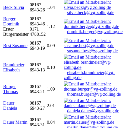
08167
Beck Silvia
1.04
6943-26
silvia.beck@vg-zolling.de
Berger
08167
Dominik
6943-46
1.12
Erster
0171
dominik.berger@vg-zolling.de
Bürgermeister
4788152
08167
Best Susanne
0.09
6943-19
susanne.best@vg-zolling.de
Brandmeier
08167
0.10
Elisabeth
6943-13
elisabeth.brandmeier@vg-
zolling.de
Burger
08167
1.09
Thomas
6943-21
thomas.burger@vg-zolling.de
Dauer
08167
2.01
Daniela
6943-27
daniela.dauer@vg-zolling.de
08167
Dauer Martin
0.04
6943-31
martin.dauer@vg-zolling.de