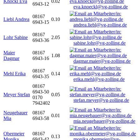
Knöckl Eva
0.02
6943-12
eva.knoeckl@vg-zolling.de
08167
Liebl Andrea
0.10
6943-15
andrea.liebl@vg-zolling.de
08167
Lohr Sabine
2.05
6943-36
sabine.lohr@vg-zolling.de
Maier
08167
1.08
Dagmar
6943-16
dagmar.maier@vg-zolling.de
08167
Mehl Erika
0.14
6943-35
erika.mehl@vg-zolling.de
08167
6943-50
Meyer Stefan
0.05
0170
stefan.meyer@vg-zolling.de
7942402
Neugebauer
08167
0.01
Mia
6943-58
mia.neugebauer@vg-zolling.de
Obermeier
08167
0.13
Monika
6943-42
monika.obermeier@vg-