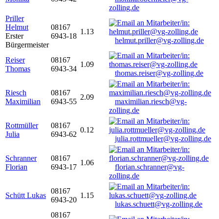
zolling.de
Priller
Helmut
08167
1.13
Erster
6943-18
helmut.priller@vg-zolling.de
Bürgermeister
Reiser
08167
1.09
Thomas
6943-34
thomas.reiser@vg-zolling.de
Riesch
08167
2.09
Maximilian
6943-55
maximilian.riesch@vg-
zolling.de
Rottmüller
08167
0.12
Julia
6943-62
julia.rottmueller@vg-zolling.de
Schranner
08167
1.06
Florian
6943-17
florian.schranner@vg-
zolling.de
08167
Schütt Lukas
1.15
6943-20
lukas.schuett@vg-zolling.de
08167