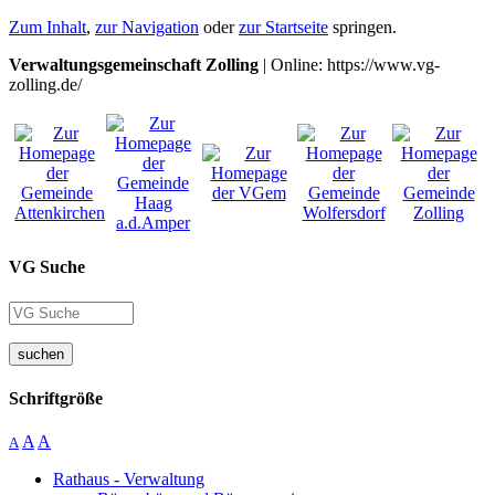
Zum Inhalt
,
zur Navigation
oder
zur Startseite
springen.
Verwaltungsgemeinschaft Zolling
| Online: https://www.vg-
zolling.de/
VG Suche
suchen
Schriftgröße
A
A
A
Rathaus - Verwaltung