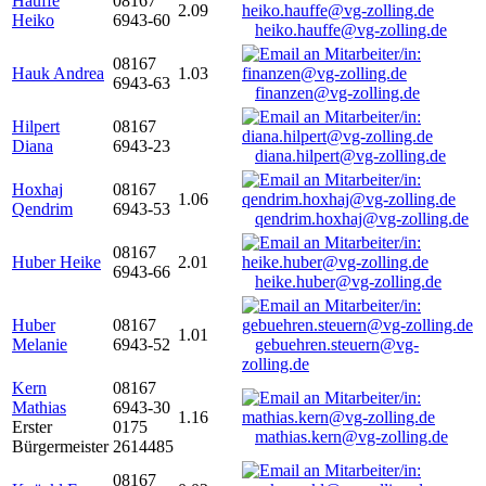
Hauffe
08167
2.09
Heiko
6943-60
heiko.hauffe@vg-zolling.de
08167
Hauk Andrea
1.03
6943-63
finanzen@vg-zolling.de
Hilpert
08167
Diana
6943-23
diana.hilpert@vg-zolling.de
Hoxhaj
08167
1.06
Qendrim
6943-53
qendrim.hoxhaj@vg-zolling.de
08167
Huber Heike
2.01
6943-66
heike.huber@vg-zolling.de
Huber
08167
1.01
Melanie
6943-52
gebuehren.steuern@vg-
zolling.de
Kern
08167
Mathias
6943-30
1.16
Erster
0175
mathias.kern@vg-zolling.de
Bürgermeister
2614485
08167