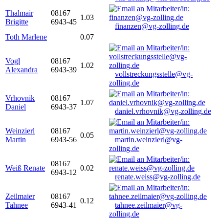
Thalmair
08167
1.03
Brigitte
6943-45
finanzen@vg-zolling.de
Toth Marlene
0.07
Vogl
08167
1.02
Alexandra
6943-39
vollstreckungsstelle@vg-
zolling.de
Vrhovnik
08167
1.07
Daniel
6943-37
daniel.vrhovnik@vg-zolling.de
Weinzierl
08167
0.05
Martin
6943-56
martin.weinzierl@vg-
zolling.de
08167
Weiß Renate
0.02
6943-12
renate.weiss@vg-zolling.de
Zeilmaier
08167
0.12
Tahnee
6943-41
tahnee.zeilmaier@vg-
zolling.de