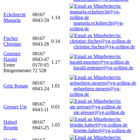
Eckebrecht
08167
1.14
Manuela
6943-59
manuela.eckebrecht@vg-
zolling.de
Fischer
08167
0.14
Christine
6943-28
christine.fischer@vg-zolling.de
Gmeiner
08167
Harald
6943-47
1.17
Erster
0170 65
harald.gmeiner@vg-zolling.de
Bürgermeister
72 528
08167
Götz Renate
1.01
6943-24
gebuehren.steuern@vg-
zolling.de
08167
Gresser Ute
0.01
6943-11
ute.gresser@vg-zolling.de
Haberl
08167
1.05
Brigitte
6943-25
brigitte.haberl@vg-zolling.de