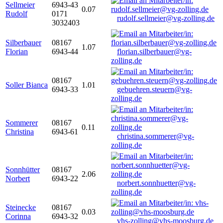
Sellmeier
6943-43
0.07
Rudolf
0171
rudolf.sellmeier@vg-zolling.de
3032403
Silberbauer
08167
1.07
Florian
6943-44
florian.silberbauer@vg-
zolling.de
08167
Soller Bianca
1.01
6943-33
gebuehren.steuern@vg-
zolling.de
Sommerer
08167
0.11
Christina
6943-61
christina.sommerer@vg-
zolling.de
Sonnhütter
08167
2.06
Norbert
6943-22
norbert.sonnhuetter@vg-
zolling.de
Steinecke
08167
0.03
Corinna
6943-32
vhs-zolling@vhs-moosburg.de