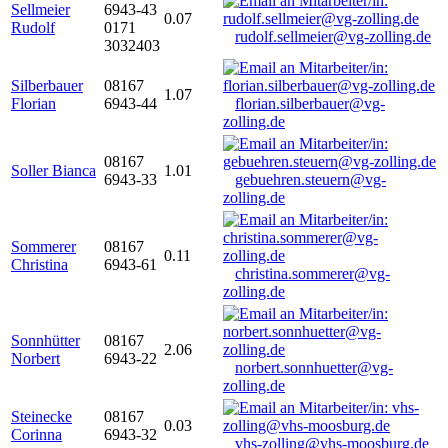
Sellmeier
6943-43
0.07
Rudolf
0171
rudolf.sellmeier@vg-zolling.de
3032403
Silberbauer
08167
1.07
Florian
6943-44
florian.silberbauer@vg-
zolling.de
08167
Soller Bianca
1.01
6943-33
gebuehren.steuern@vg-
zolling.de
Sommerer
08167
0.11
Christina
6943-61
christina.sommerer@vg-
zolling.de
Sonnhütter
08167
2.06
Norbert
6943-22
norbert.sonnhuetter@vg-
zolling.de
Steinecke
08167
0.03
Corinna
6943-32
vhs-zolling@vhs-moosburg.de