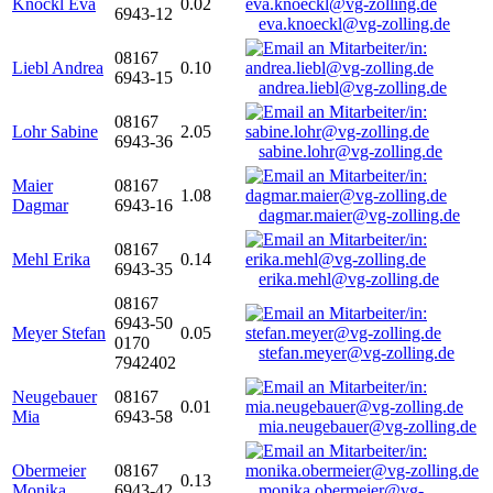
Knöckl Eva
0.02
6943-12
eva.knoeckl@vg-zolling.de
08167
Liebl Andrea
0.10
6943-15
andrea.liebl@vg-zolling.de
08167
Lohr Sabine
2.05
6943-36
sabine.lohr@vg-zolling.de
Maier
08167
1.08
Dagmar
6943-16
dagmar.maier@vg-zolling.de
08167
Mehl Erika
0.14
6943-35
erika.mehl@vg-zolling.de
08167
6943-50
Meyer Stefan
0.05
0170
stefan.meyer@vg-zolling.de
7942402
Neugebauer
08167
0.01
Mia
6943-58
mia.neugebauer@vg-zolling.de
Obermeier
08167
0.13
Monika
6943-42
monika.obermeier@vg-