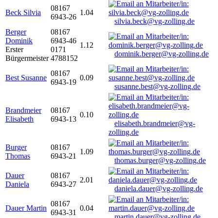
08167
Beck Silvia
1.04
6943-26
silvia.beck@vg-zolling.de
Berger
08167
Dominik
6943-46
1.12
Erster
0171
dominik.berger@vg-zolling.de
Bürgermeister
4788152
08167
Best Susanne
0.09
6943-19
susanne.best@vg-zolling.de
Brandmeier
08167
0.10
Elisabeth
6943-13
elisabeth.brandmeier@vg-
zolling.de
Burger
08167
1.09
Thomas
6943-21
thomas.burger@vg-zolling.de
Dauer
08167
2.01
Daniela
6943-27
daniela.dauer@vg-zolling.de
08167
Dauer Martin
0.04
6943-31
martin.dauer@vg-zolling.de