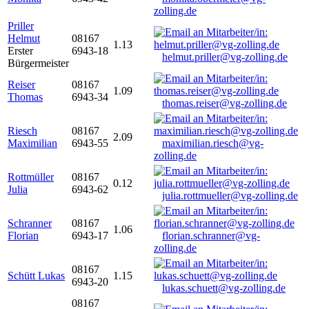
zolling.de
Priller
Helmut
08167
1.13
Erster
6943-18
helmut.priller@vg-zolling.de
Bürgermeister
Reiser
08167
1.09
Thomas
6943-34
thomas.reiser@vg-zolling.de
Riesch
08167
2.09
Maximilian
6943-55
maximilian.riesch@vg-
zolling.de
Rottmüller
08167
0.12
Julia
6943-62
julia.rottmueller@vg-zolling.de
Schranner
08167
1.06
Florian
6943-17
florian.schranner@vg-
zolling.de
08167
Schütt Lukas
1.15
6943-20
lukas.schuett@vg-zolling.de
08167