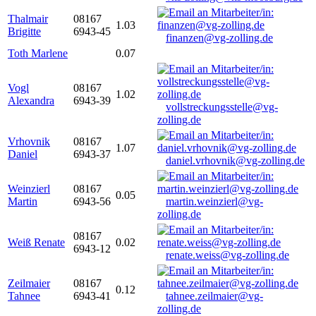
Thalmair
08167
1.03
Brigitte
6943-45
finanzen@vg-zolling.de
Toth Marlene
0.07
Vogl
08167
1.02
Alexandra
6943-39
vollstreckungsstelle@vg-
zolling.de
Vrhovnik
08167
1.07
Daniel
6943-37
daniel.vrhovnik@vg-zolling.de
Weinzierl
08167
0.05
Martin
6943-56
martin.weinzierl@vg-
zolling.de
08167
Weiß Renate
0.02
6943-12
renate.weiss@vg-zolling.de
Zeilmaier
08167
0.12
Tahnee
6943-41
tahnee.zeilmaier@vg-
zolling.de