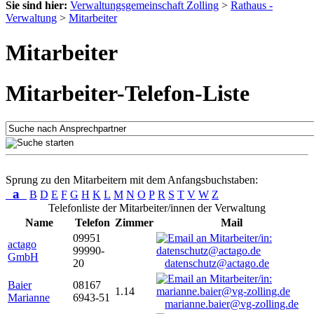
Sie sind hier:
Verwaltungsgemeinschaft Zolling
>
Rathaus -
Verwaltung
>
Mitarbeiter
Mitarbeiter
Mitarbeiter-Telefon-Liste
Sprung zu den Mitarbeitern mit dem Anfangsbuchstaben:
a
B
D
E
F
G
H
K
L
M
N
O
P
R
S
T
V
W
Z
Telefonliste der Mitarbeiter/innen der Verwaltung
Name
Telefon
Zimmer
Mail
09951
actago
99990-
GmbH
20
datenschutz@actago.de
Baier
08167
1.14
Marianne
6943-51
marianne.baier@vg-zolling.de