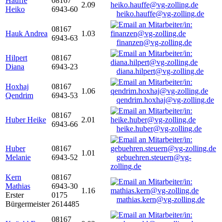
Hauffe
08167
2.09
Heiko
6943-60
heiko.hauffe@vg-zolling.de
08167
Hauk Andrea
1.03
6943-63
finanzen@vg-zolling.de
Hilpert
08167
Diana
6943-23
diana.hilpert@vg-zolling.de
Hoxhaj
08167
1.06
Qendrim
6943-53
qendrim.hoxhaj@vg-zolling.de
08167
Huber Heike
2.01
6943-66
heike.huber@vg-zolling.de
Huber
08167
1.01
Melanie
6943-52
gebuehren.steuern@vg-
zolling.de
Kern
08167
Mathias
6943-30
1.16
Erster
0175
mathias.kern@vg-zolling.de
Bürgermeister
2614485
08167