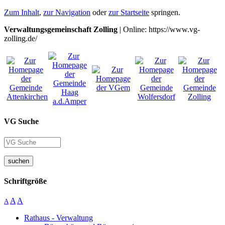
Zum Inhalt
,
zur Navigation
oder
zur Startseite
springen.
Verwaltungsgemeinschaft Zolling
| Online: https://www.vg-
zolling.de/
VG Suche
suchen
Schriftgröße
A
A
A
Rathaus - Verwaltung