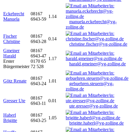
Eckebrecht
08167
1.14
Manuela
6943-59
manuela.eckebrecht@vg-
zolling.de
Fischer
08167
0.14
Christine
6943-28
christine.fischer@vg-zolling.de
Gmeiner
08167
Harald
6943-47
1.17
Erster
0170 65
harald.gmeiner@vg-zolling.de
Bürgermeister
72 528
08167
Götz Renate
1.01
6943-24
gebuehren.steuern@vg-
zolling.de
08167
Gresser Ute
0.01
6943-11
ute.gresser@vg-zolling.de
Haberl
08167
1.05
Brigitte
6943-25
brigitte.haberl@vg-zolling.de