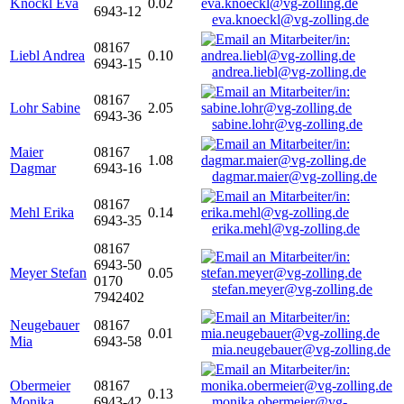
Knöckl Eva
0.02
6943-12
eva.knoeckl@vg-zolling.de
08167
Liebl Andrea
0.10
6943-15
andrea.liebl@vg-zolling.de
08167
Lohr Sabine
2.05
6943-36
sabine.lohr@vg-zolling.de
Maier
08167
1.08
Dagmar
6943-16
dagmar.maier@vg-zolling.de
08167
Mehl Erika
0.14
6943-35
erika.mehl@vg-zolling.de
08167
6943-50
Meyer Stefan
0.05
0170
stefan.meyer@vg-zolling.de
7942402
Neugebauer
08167
0.01
Mia
6943-58
mia.neugebauer@vg-zolling.de
Obermeier
08167
0.13
Monika
6943-42
monika.obermeier@vg-