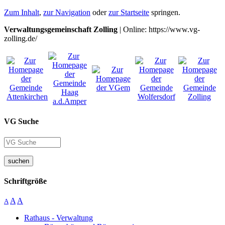
Zum Inhalt
,
zur Navigation
oder
zur Startseite
springen.
Verwaltungsgemeinschaft Zolling
| Online: https://www.vg-
zolling.de/
VG Suche
suchen
Schriftgröße
A
A
A
Rathaus - Verwaltung