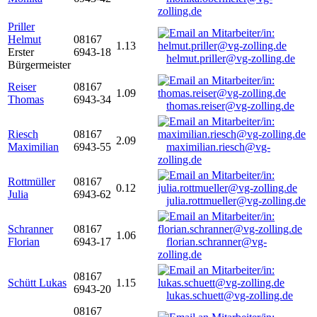
zolling.de
Priller
Helmut
08167
1.13
Erster
6943-18
helmut.priller@vg-zolling.de
Bürgermeister
Reiser
08167
1.09
Thomas
6943-34
thomas.reiser@vg-zolling.de
Riesch
08167
2.09
Maximilian
6943-55
maximilian.riesch@vg-
zolling.de
Rottmüller
08167
0.12
Julia
6943-62
julia.rottmueller@vg-zolling.de
Schranner
08167
1.06
Florian
6943-17
florian.schranner@vg-
zolling.de
08167
Schütt Lukas
1.15
6943-20
lukas.schuett@vg-zolling.de
08167