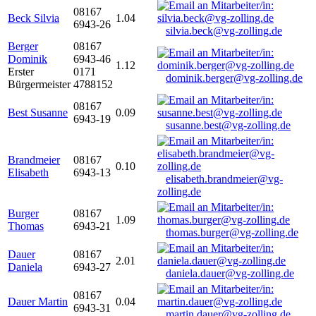
08167
Beck Silvia
1.04
6943-26
silvia.beck@vg-zolling.de
Berger
08167
Dominik
6943-46
1.12
Erster
0171
dominik.berger@vg-zolling.de
Bürgermeister
4788152
08167
Best Susanne
0.09
6943-19
susanne.best@vg-zolling.de
Brandmeier
08167
0.10
Elisabeth
6943-13
elisabeth.brandmeier@vg-
zolling.de
Burger
08167
1.09
Thomas
6943-21
thomas.burger@vg-zolling.de
Dauer
08167
2.01
Daniela
6943-27
daniela.dauer@vg-zolling.de
08167
Dauer Martin
0.04
6943-31
martin.dauer@vg-zolling.de