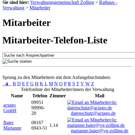
Sie sind hier:
Verwaltungsgemeinschaft Zolling
>
Rathaus -
Verwaltung
>
Mitarbeiter
Mitarbeiter
Mitarbeiter-Telefon-Liste
Sprung zu den Mitarbeitern mit dem Anfangsbuchstaben:
a
B
D
E
F
G
H
K
L
M
N
O
P
R
S
T
V
W
Z
Telefonliste der Mitarbeiter/innen der Verwaltung
Name
Telefon
Zimmer
Mail
09951
actago
99990-
GmbH
20
datenschutz@actago.de
Baier
08167
1.14
Marianne
6943-51
marianne.baier@vg-zolling.de