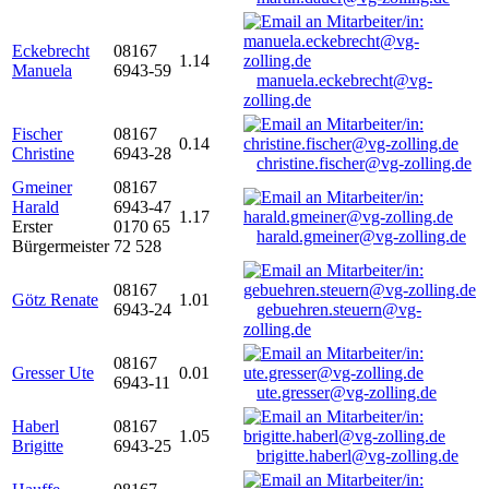
Eckebrecht
08167
1.14
Manuela
6943-59
manuela.eckebrecht@vg-
zolling.de
Fischer
08167
0.14
Christine
6943-28
christine.fischer@vg-zolling.de
Gmeiner
08167
Harald
6943-47
1.17
Erster
0170 65
harald.gmeiner@vg-zolling.de
Bürgermeister
72 528
08167
Götz Renate
1.01
6943-24
gebuehren.steuern@vg-
zolling.de
08167
Gresser Ute
0.01
6943-11
ute.gresser@vg-zolling.de
Haberl
08167
1.05
Brigitte
6943-25
brigitte.haberl@vg-zolling.de