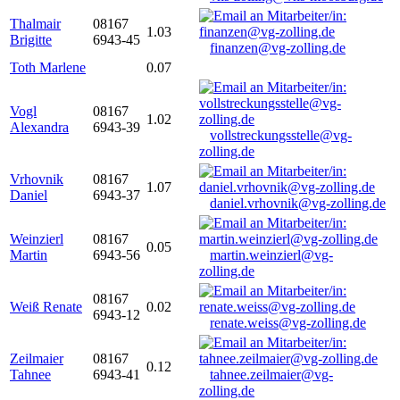
Thalmair
08167
1.03
Brigitte
6943-45
finanzen@vg-zolling.de
Toth Marlene
0.07
Vogl
08167
1.02
Alexandra
6943-39
vollstreckungsstelle@vg-
zolling.de
Vrhovnik
08167
1.07
Daniel
6943-37
daniel.vrhovnik@vg-zolling.de
Weinzierl
08167
0.05
Martin
6943-56
martin.weinzierl@vg-
zolling.de
08167
Weiß Renate
0.02
6943-12
renate.weiss@vg-zolling.de
Zeilmaier
08167
0.12
Tahnee
6943-41
tahnee.zeilmaier@vg-
zolling.de