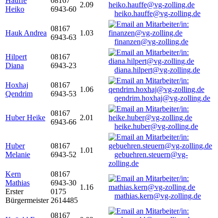
Hauffe
08167
2.09
Heiko
6943-60
heiko.hauffe@vg-zolling.de
08167
Hauk Andrea
1.03
6943-63
finanzen@vg-zolling.de
Hilpert
08167
Diana
6943-23
diana.hilpert@vg-zolling.de
Hoxhaj
08167
1.06
Qendrim
6943-53
qendrim.hoxhaj@vg-zolling.de
08167
Huber Heike
2.01
6943-66
heike.huber@vg-zolling.de
Huber
08167
1.01
Melanie
6943-52
gebuehren.steuern@vg-
zolling.de
Kern
08167
Mathias
6943-30
1.16
Erster
0175
mathias.kern@vg-zolling.de
Bürgermeister
2614485
08167