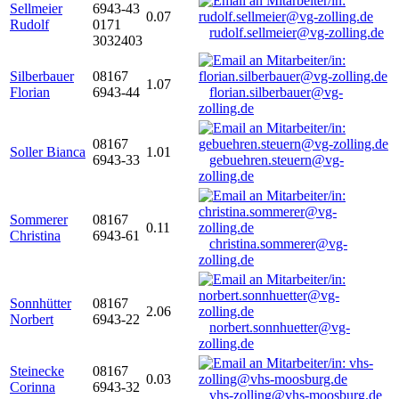
Sellmeier
6943-43
0.07
Rudolf
0171
rudolf.sellmeier@vg-zolling.de
3032403
Silberbauer
08167
1.07
Florian
6943-44
florian.silberbauer@vg-
zolling.de
08167
Soller Bianca
1.01
6943-33
gebuehren.steuern@vg-
zolling.de
Sommerer
08167
0.11
Christina
6943-61
christina.sommerer@vg-
zolling.de
Sonnhütter
08167
2.06
Norbert
6943-22
norbert.sonnhuetter@vg-
zolling.de
Steinecke
08167
0.03
Corinna
6943-32
vhs-zolling@vhs-moosburg.de