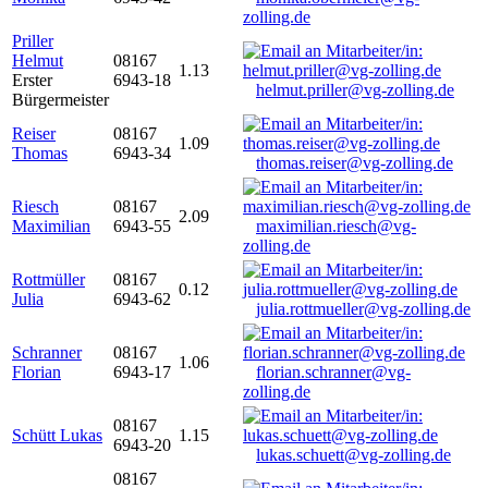
zolling.de
Priller
Helmut
08167
1.13
Erster
6943-18
helmut.priller@vg-zolling.de
Bürgermeister
Reiser
08167
1.09
Thomas
6943-34
thomas.reiser@vg-zolling.de
Riesch
08167
2.09
Maximilian
6943-55
maximilian.riesch@vg-
zolling.de
Rottmüller
08167
0.12
Julia
6943-62
julia.rottmueller@vg-zolling.de
Schranner
08167
1.06
Florian
6943-17
florian.schranner@vg-
zolling.de
08167
Schütt Lukas
1.15
6943-20
lukas.schuett@vg-zolling.de
08167