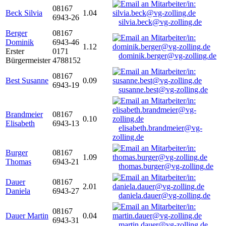
08167
Beck Silvia
1.04
6943-26
silvia.beck@vg-zolling.de
Berger
08167
Dominik
6943-46
1.12
Erster
0171
dominik.berger@vg-zolling.de
Bürgermeister
4788152
08167
Best Susanne
0.09
6943-19
susanne.best@vg-zolling.de
Brandmeier
08167
0.10
Elisabeth
6943-13
elisabeth.brandmeier@vg-
zolling.de
Burger
08167
1.09
Thomas
6943-21
thomas.burger@vg-zolling.de
Dauer
08167
2.01
Daniela
6943-27
daniela.dauer@vg-zolling.de
08167
Dauer Martin
0.04
6943-31
martin.dauer@vg-zolling.de