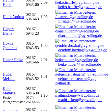
Hauffe
08167
2.09
Heiko
6943-60
heiko.hauffe@vg-zolling.de
08167
Hauk Andrea
1.03
6943-63
finanzen@vg-zolling.de
Hilpert
08167
Diana
6943-23
diana.hilpert@vg-zolling.de
Hoxhaj
08167
1.06
Qendrim
6943-53
qendrim.hoxhaj@vg-zolling.de
08167
Huber Heike
2.01
6943-66
heike.huber@vg-zolling.de
Huber
08167
1.01
Melanie
6943-52
gebuehren.steuern@vg-
zolling.de
Kern
08167
Mathias
6943-30
1.16
Erster
0175
mathias.kern@vg-zolling.de
Bürgermeister
2614485
08167