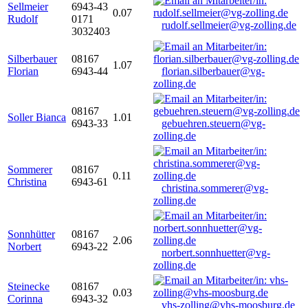
Sellmeier
6943-43
0.07
Rudolf
0171
rudolf.sellmeier@vg-zolling.de
3032403
Silberbauer
08167
1.07
Florian
6943-44
florian.silberbauer@vg-
zolling.de
08167
Soller Bianca
1.01
6943-33
gebuehren.steuern@vg-
zolling.de
Sommerer
08167
0.11
Christina
6943-61
christina.sommerer@vg-
zolling.de
Sonnhütter
08167
2.06
Norbert
6943-22
norbert.sonnhuetter@vg-
zolling.de
Steinecke
08167
0.03
Corinna
6943-32
vhs-zolling@vhs-moosburg.de