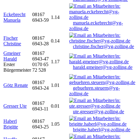
Eckebrecht
08167
1.14
Manuela
6943-59
manuela.eckebrecht@vg-
zolling.de
Fischer
08167
0.14
Christine
6943-28
christine.fischer@vg-zolling.de
Gmeiner
08167
Harald
6943-47
1.17
Erster
0170 65
harald.gmeiner@vg-zolling.de
Bürgermeister
72 528
08167
Götz Renate
1.01
6943-24
gebuehren.steuern@vg-
zolling.de
08167
Gresser Ute
0.01
6943-11
ute.gresser@vg-zolling.de
Haberl
08167
1.05
Brigitte
6943-25
brigitte.haberl@vg-zolling.de