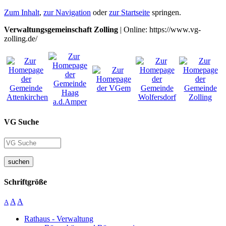
Zum Inhalt
,
zur Navigation
oder
zur Startseite
springen.
Verwaltungsgemeinschaft Zolling
| Online: https://www.vg-
zolling.de/
VG Suche
suchen
Schriftgröße
A
A
A
Rathaus - Verwaltung