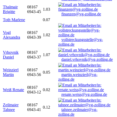
Thalmair
08167
1.03
Brigitte
6943-45
finanzen@vg-zolling.de
Toth Marlene
0.07
Vogl
08167
1.02
Alexandra
6943-39
vollstreckungsstelle@vg-
zolling.de
Vrhovnik
08167
1.07
Daniel
6943-37
daniel.vrhovnik@vg-zolling.de
Weinzierl
08167
0.05
Martin
6943-56
martin.weinzierl@vg-
zolling.de
08167
Weiß Renate
0.02
6943-12
renate.weiss@vg-zolling.de
Zeilmaier
08167
0.12
Tahnee
6943-41
tahnee.zeilmaier@vg-
zolling.de