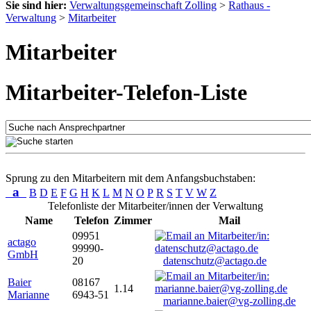
Sie sind hier:
Verwaltungsgemeinschaft Zolling
>
Rathaus -
Verwaltung
>
Mitarbeiter
Mitarbeiter
Mitarbeiter-Telefon-Liste
Sprung zu den Mitarbeitern mit dem Anfangsbuchstaben:
a
B
D
E
F
G
H
K
L
M
N
O
P
R
S
T
V
W
Z
Telefonliste der Mitarbeiter/innen der Verwaltung
Name
Telefon
Zimmer
Mail
09951
actago
99990-
GmbH
20
datenschutz@actago.de
Baier
08167
1.14
Marianne
6943-51
marianne.baier@vg-zolling.de