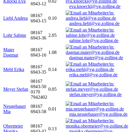
Knöckl Eva
0.02
6943-12
eva.knoeckl@vg-zolling.de
08167
Liebl Andrea
0.10
6943-15
andrea.liebl@vg-zolling.de
08167
Lohr Sabine
2.05
6943-36
sabine.lohr@vg-zolling.de
Maier
08167
1.08
Dagmar
6943-16
dagmar.maier@vg-zolling.de
08167
Mehl Erika
0.14
6943-35
erika.mehl@vg-zolling.de
08167
6943-50
Meyer Stefan
0.05
0170
stefan.meyer@vg-zolling.de
7942402
Neugebauer
08167
0.01
Mia
6943-58
mia.neugebauer@vg-zolling.de
Obermeier
08167
0.13
Monika
6943-42
monika.obermeier@vg-