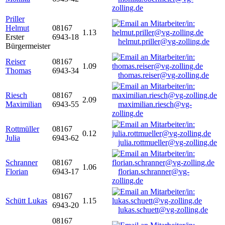
zolling.de
Priller
Helmut
08167
1.13
Erster
6943-18
helmut.priller@vg-zolling.de
Bürgermeister
Reiser
08167
1.09
Thomas
6943-34
thomas.reiser@vg-zolling.de
Riesch
08167
2.09
Maximilian
6943-55
maximilian.riesch@vg-
zolling.de
Rottmüller
08167
0.12
Julia
6943-62
julia.rottmueller@vg-zolling.de
Schranner
08167
1.06
Florian
6943-17
florian.schranner@vg-
zolling.de
08167
Schütt Lukas
1.15
6943-20
lukas.schuett@vg-zolling.de
08167