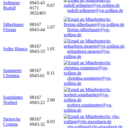
Sellmeier
6943-43
0.07
Rudolf
0171
rudolf.sellmeier@vg-zolling.de
3032403
Silberbauer
08167
1.07
Florian
6943-44
florian.silberbauer@vg-
zolling.de
08167
Soller Bianca
1.01
6943-33
gebuehren.steuern@vg-
zolling.de
Sommerer
08167
0.11
Christina
6943-61
christina.sommerer@vg-
zolling.de
Sonnhütter
08167
2.06
Norbert
6943-22
norbert.sonnhuetter@vg-
zolling.de
Steinecke
08167
0.03
Corinna
6943-32
vhs-zolling@vhs-moosburg.de