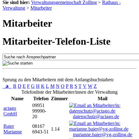
Sie sind hier:
Verwaltungsgemeinschaft Zolling
>
Rathaus -
Verwaltung
>
Mitarbeiter
Mitarbeiter
Mitarbeiter-Telefon-Liste
Sprung zu den Mitarbeitern mit dem Anfangsbuchstaben:
a
B
D
E
F
G
H
K
L
M
N
O
P
R
S
T
V
W
Z
Telefonliste der Mitarbeiter/innen der Verwaltung
Name
Telefon
Zimmer
Mail
09951
actago
99990-
GmbH
20
datenschutz@actago.de
Baier
08167
1.14
Marianne
6943-51
marianne.baier@vg-zolling.de