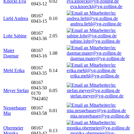
Knöckl Eva
0.02
6943-12
eva.knoeckl@vg-zolling.de
08167
Liebl Andrea
0.10
6943-15
andrea.liebl@vg-zolling.de
08167
Lohr Sabine
2.05
6943-36
sabine.lohr@vg-zolling.de
Maier
08167
1.08
Dagmar
6943-16
dagmar.maier@vg-zolling.de
08167
Mehl Erika
0.14
6943-35
erika.mehl@vg-zolling.de
08167
6943-50
Meyer Stefan
0.05
0170
stefan.meyer@vg-zolling.de
7942402
Neugebauer
08167
0.01
Mia
6943-58
mia.neugebauer@vg-zolling.de
Obermeier
08167
0.13
Monika
6943-42
monika.obermeier@vg-