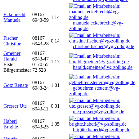
Eckebrecht
08167
1.14
Manuela
6943-59
manuela.eckebrecht@vg-
zolling.de
Fischer
08167
0.14
Christine
6943-28
christine.fischer@vg-zolling.de
Gmeiner
08167
Harald
6943-47
1.17
Erster
0170 65
harald.gmeiner@vg-zolling.de
Bürgermeister
72 528
08167
Götz Renate
1.01
6943-24
gebuehren.steuern@vg-
zolling.de
08167
Gresser Ute
0.01
6943-11
ute.gresser@vg-zolling.de
Haberl
08167
1.05
Brigitte
6943-25
brigitte.haberl@vg-zolling.de