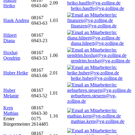
Hauffe
08167
2.09
Heiko
6943-60
heiko.hauffe@vg-zolling.de
08167
Hauk Andrea
1.03
6943-63
finanzen@vg-zolling.de
Hilpert
08167
Diana
6943-23
diana.hilpert@vg-zolling.de
Hoxhaj
08167
1.06
Qendrim
6943-53
qendrim.hoxhaj@vg-zolling.de
08167
Huber Heike
2.01
6943-66
heike.huber@vg-zolling.de
Huber
08167
1.01
Melanie
6943-52
gebuehren.steuern@vg-
zolling.de
Kern
08167
Mathias
6943-30
1.16
Erster
0175
mathias.kern@vg-zolling.de
Bürgermeister
2614485
08167