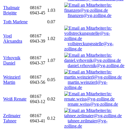
Thalmair
08167
1.03
Brigitte
6943-45
finanzen@vg-zolling.de
Toth Marlene
0.07
Vogl
08167
1.02
Alexandra
6943-39
vollstreckungsstelle@vg-
zolling.de
Vrhovnik
08167
1.07
Daniel
6943-37
daniel.vrhovnik@vg-zolling.de
Weinzierl
08167
0.05
Martin
6943-56
martin.weinzierl@vg-
zolling.de
08167
Weiß Renate
0.02
6943-12
renate.weiss@vg-zolling.de
Zeilmaier
08167
0.12
Tahnee
6943-41
tahnee.zeilmaier@vg-
zolling.de