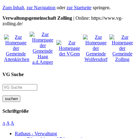
Zum Inhalt
,
zur Navigation
oder
zur Startseite
springen.
Verwaltungsgemeinschaft Zolling
| Online: https://www.vg-
zolling.de/
VG Suche
suchen
Schriftgröße
A
A
A
Rathaus - Verwaltung