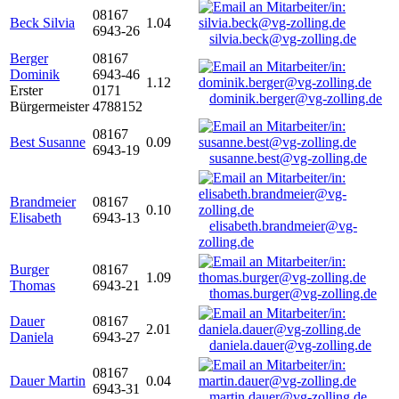
08167
Beck Silvia
1.04
6943-26
silvia.beck@vg-zolling.de
Berger
08167
Dominik
6943-46
1.12
Erster
0171
dominik.berger@vg-zolling.de
Bürgermeister
4788152
08167
Best Susanne
0.09
6943-19
susanne.best@vg-zolling.de
Brandmeier
08167
0.10
Elisabeth
6943-13
elisabeth.brandmeier@vg-
zolling.de
Burger
08167
1.09
Thomas
6943-21
thomas.burger@vg-zolling.de
Dauer
08167
2.01
Daniela
6943-27
daniela.dauer@vg-zolling.de
08167
Dauer Martin
0.04
6943-31
martin.dauer@vg-zolling.de