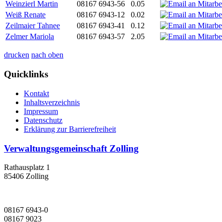
Weinzierl Martin
08167 6943-56
0.05
Weiß Renate
08167 6943-12
0.02
Zeilmaier Tahnee
08167 6943-41
0.12
Zelmer Mariola
08167 6943-57
2.05
drucken
nach oben
Quicklinks
Kontakt
Inhaltsverzeichnis
Impressum
Datenschutz
Erklärung zur Barrierefreiheit
Verwaltungsgemeinschaft Zolling
Rathausplatz 1
85406 Zolling
08167 6943-0
08167 9023