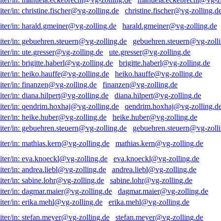
christine.fischer@vg-zolling.d
harald.gmeiner@vg-zolling.de
gebuehren.steuern@vg-zolli
ute.gresser@vg-zolling.de
brigitte.haberl@vg-zolling.de
heiko.hauffe@vg-zolling.de
finanzen@vg-zolling.de
diana.hilpert@vg-zolling.de
qendrim.hoxhaj@vg-zolling.d
heike.huber@vg-zolling.de
gebuehren.steuern@vg-zolli
mathias.kern@vg-zolling.de
eva.knoeckl@vg-zolling.de
andrea.liebl@vg-zolling.de
sabine.lohr@vg-zolling.de
dagmar.maier@vg-zolling.de
erika.mehl@vg-zolling.de
stefan.meyer@vg-zolling.de