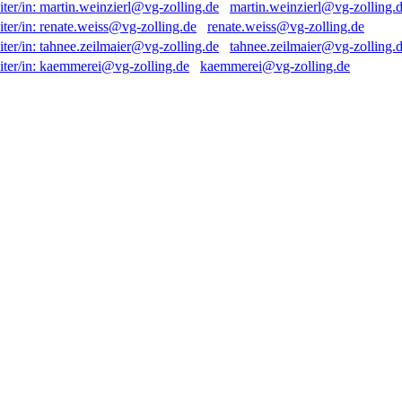
martin.weinzierl@vg-zolling.
renate.weiss@vg-zolling.de
tahnee.zeilmaier@vg-zolling.
kaemmerei@vg-zolling.de