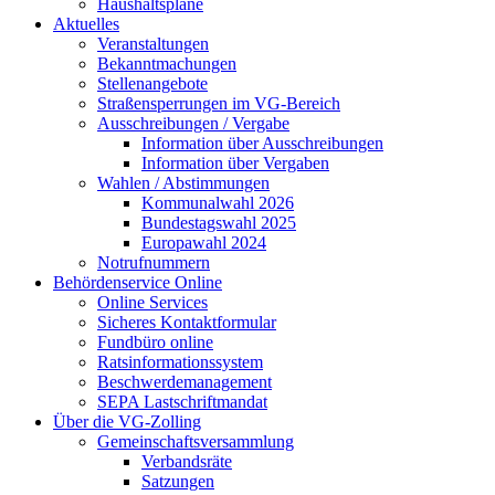
Haushaltspläne
Aktuelles
Veranstaltungen
Bekanntmachungen
Stellenangebote
Straßensperrungen im VG-Bereich
Ausschreibungen / Vergabe
Information über Ausschreibungen
Information über Vergaben
Wahlen / Abstimmungen
Kommunalwahl 2026
Bundestagswahl 2025
Europawahl 2024
Notrufnummern
Behördenservice Online
Online Services
Sicheres Kontaktformular
Fundbüro online
Ratsinformationssystem
Beschwerdemanagement
SEPA Lastschriftmandat
Über die VG-Zolling
Gemeinschaftsversammlung
Verbandsräte
Satzungen