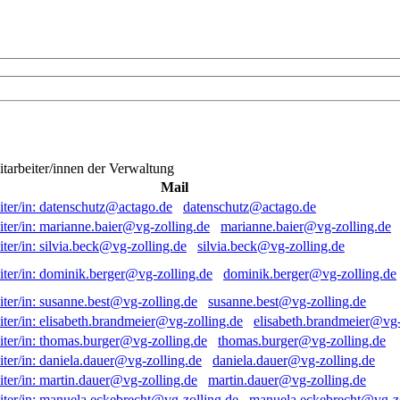
itarbeiter/innen der Verwaltung
Mail
datenschutz@actago.de
marianne.baier@vg-zolling.de
silvia.beck@vg-zolling.de
dominik.berger@vg-zolling.de
susanne.best@vg-zolling.de
elisabeth.brandmeier@vg-
thomas.burger@vg-zolling.de
daniela.dauer@vg-zolling.de
martin.dauer@vg-zolling.de
manuela.eckebrecht@vg-zo