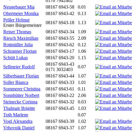
0170 7942402
Neugebauer Mia
08167 6943-58
0.01
Obermeier Monika
08167 6943-42
0.13
Priller Helmut
08167 6943-18
1.13
Erster Bürgermeister
Reiser Thomas
08167 6943-34
1.09
Riesch Maximilian
08167 6943-55
2.09
Rottmüller Julia
08167 6943-62
0.12
Schranner Florian
08167 6943-17
1.06
Schütt Lukas
08167 6943-20
1.15
08167 6943-43
Sellmeier Rudolf
0.07
0171 3032403
Silberbauer Florian
08167 6943-44
1.07
Soller Bianca
08167 6943-33
1.01
Sommerer Christina
08167 6943-61
0.11
Sonnhütter Norbert
08167 6943-22
2.06
Steinecke Corinna
08167 6943-32
0.03
Thalmair Brigitte
08167 6943-45
1.03
Toth Marlene
0.07
Vogl Alexandra
08167 6943-39
1.02
Vrhovnik Daniel
08167 6943-37
1.07