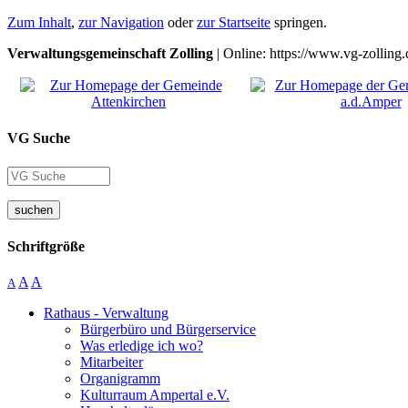
Zum Inhalt
,
zur Navigation
oder
zur Startseite
springen.
Verwaltungsgemeinschaft Zolling
| Online: https://www.vg-zolling.
VG Suche
suchen
Schriftgröße
A
A
A
Rathaus - Verwaltung
Bürgerbüro und Bürgerservice
Was erledige ich wo?
Mitarbeiter
Organigramm
Kulturraum Ampertal e.V.