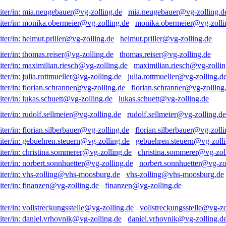
mia.neugebauer@vg-zolling.d
monika.obermeier@vg-zolli
helmut.priller@vg-zolling.de
thomas.reiser@vg-zolling.de
maximilian.riesch@vg-zollin
julia.rottmueller@vg-zolling.d
florian.schranner@vg-zolling
lukas.schuett@vg-zolling.de
rudolf.sellmeier@vg-zolling.de
florian.silberbauer@vg-zolli
gebuehren.steuern@vg-zolli
christina.sommerer@vg-zol
norbert.sonnhuetter@vg-zo
vhs-zolling@vhs-moosburg.de
finanzen@vg-zolling.de
vollstreckungsstelle@vg-zo
daniel.vrhovnik@vg-zolling.d