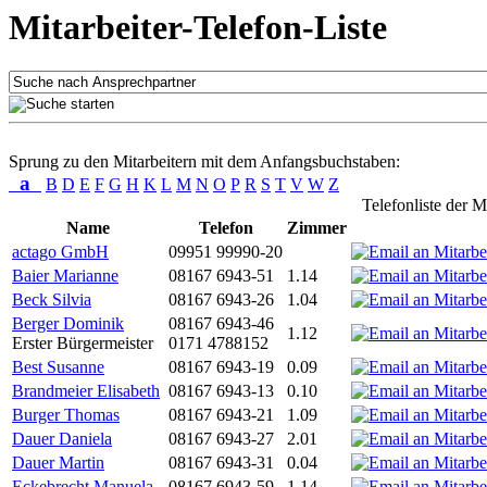
Mitarbeiter-Telefon-Liste
Sprung zu den Mitarbeitern mit dem Anfangsbuchstaben:
a
B
D
E
F
G
H
K
L
M
N
O
P
R
S
T
V
W
Z
Telefonliste der M
Name
Telefon
Zimmer
actago GmbH
09951 99990-20
Baier Marianne
08167 6943-51
1.14
Beck Silvia
08167 6943-26
1.04
Berger Dominik
08167 6943-46
1.12
Erster Bürgermeister
0171 4788152
Best Susanne
08167 6943-19
0.09
Brandmeier Elisabeth
08167 6943-13
0.10
Burger Thomas
08167 6943-21
1.09
Dauer Daniela
08167 6943-27
2.01
Dauer Martin
08167 6943-31
0.04
Eckebrecht Manuela
08167 6943-59
1.14