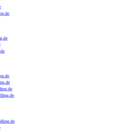
e
ng.de
g.de
e
.de
ng.de
ng.de
ling.de
lling.de
lling.de
e