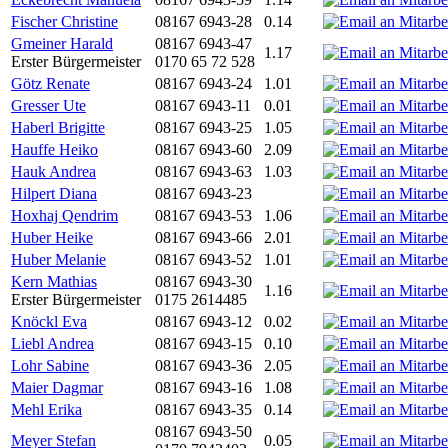
Fischer Christine
08167 6943-28
0.14
Gmeiner Harald
08167 6943-47
1.17
Erster Bürgermeister
0170 65 72 528
Götz Renate
08167 6943-24
1.01
Gresser Ute
08167 6943-11
0.01
Haberl Brigitte
08167 6943-25
1.05
Hauffe Heiko
08167 6943-60
2.09
Hauk Andrea
08167 6943-63
1.03
Hilpert Diana
08167 6943-23
Hoxhaj Qendrim
08167 6943-53
1.06
Huber Heike
08167 6943-66
2.01
Huber Melanie
08167 6943-52
1.01
Kern Mathias
08167 6943-30
1.16
Erster Bürgermeister
0175 2614485
Knöckl Eva
08167 6943-12
0.02
Liebl Andrea
08167 6943-15
0.10
Lohr Sabine
08167 6943-36
2.05
Maier Dagmar
08167 6943-16
1.08
Mehl Erika
08167 6943-35
0.14
08167 6943-50
Meyer Stefan
0.05