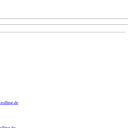
zolling.de
lling.de