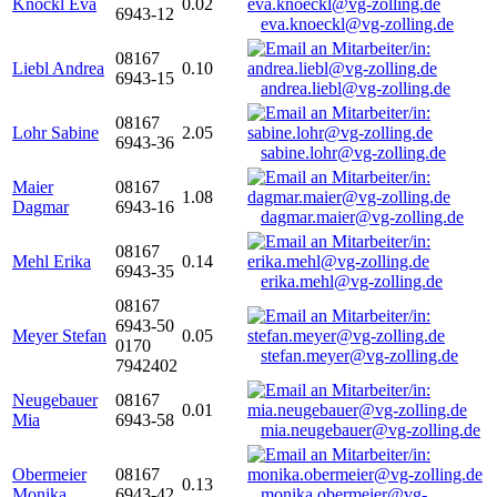
Knöckl Eva
0.02
6943-12
eva.knoeckl@vg-zolling.de
08167
Liebl Andrea
0.10
6943-15
andrea.liebl@vg-zolling.de
08167
Lohr Sabine
2.05
6943-36
sabine.lohr@vg-zolling.de
Maier
08167
1.08
Dagmar
6943-16
dagmar.maier@vg-zolling.de
08167
Mehl Erika
0.14
6943-35
erika.mehl@vg-zolling.de
08167
6943-50
Meyer Stefan
0.05
0170
stefan.meyer@vg-zolling.de
7942402
Neugebauer
08167
0.01
Mia
6943-58
mia.neugebauer@vg-zolling.de
Obermeier
08167
0.13
Monika
6943-42
monika.obermeier@vg-