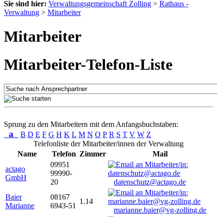
Sie sind hier:
Verwaltungsgemeinschaft Zolling
>
Rathaus -
Verwaltung
>
Mitarbeiter
Mitarbeiter
Mitarbeiter-Telefon-Liste
Sprung zu den Mitarbeitern mit dem Anfangsbuchstaben:
a
B
D
E
F
G
H
K
L
M
N
O
P
R
S
T
V
W
Z
Telefonliste der Mitarbeiter/innen der Verwaltung
Name
Telefon
Zimmer
Mail
09951
actago
99990-
GmbH
20
datenschutz@actago.de
Baier
08167
1.14
Marianne
6943-51
marianne.baier@vg-zolling.de