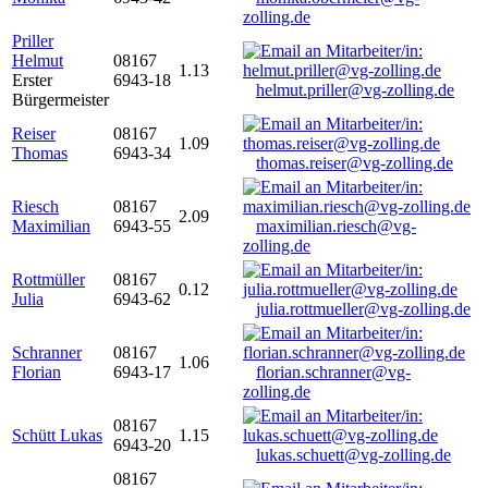
zolling.de
Priller
Helmut
08167
1.13
Erster
6943-18
helmut.priller@vg-zolling.de
Bürgermeister
Reiser
08167
1.09
Thomas
6943-34
thomas.reiser@vg-zolling.de
Riesch
08167
2.09
Maximilian
6943-55
maximilian.riesch@vg-
zolling.de
Rottmüller
08167
0.12
Julia
6943-62
julia.rottmueller@vg-zolling.de
Schranner
08167
1.06
Florian
6943-17
florian.schranner@vg-
zolling.de
08167
Schütt Lukas
1.15
6943-20
lukas.schuett@vg-zolling.de
08167