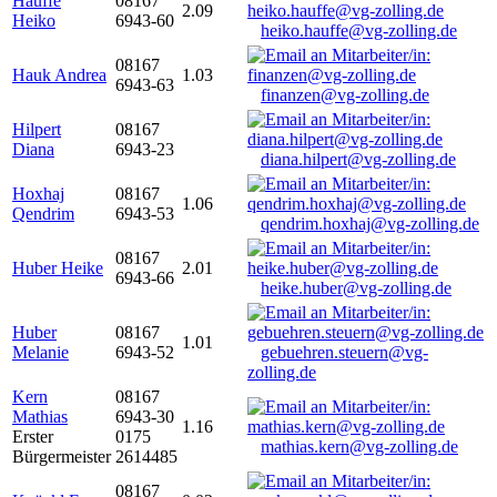
Hauffe
08167
2.09
Heiko
6943-60
heiko.hauffe@vg-zolling.de
08167
Hauk Andrea
1.03
6943-63
finanzen@vg-zolling.de
Hilpert
08167
Diana
6943-23
diana.hilpert@vg-zolling.de
Hoxhaj
08167
1.06
Qendrim
6943-53
qendrim.hoxhaj@vg-zolling.de
08167
Huber Heike
2.01
6943-66
heike.huber@vg-zolling.de
Huber
08167
1.01
Melanie
6943-52
gebuehren.steuern@vg-
zolling.de
Kern
08167
Mathias
6943-30
1.16
Erster
0175
mathias.kern@vg-zolling.de
Bürgermeister
2614485
08167