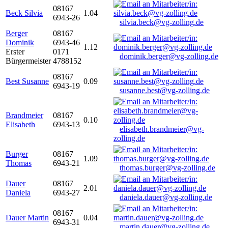
08167
Beck Silvia
1.04
6943-26
silvia.beck@vg-zolling.de
Berger
08167
Dominik
6943-46
1.12
Erster
0171
dominik.berger@vg-zolling.de
Bürgermeister
4788152
08167
Best Susanne
0.09
6943-19
susanne.best@vg-zolling.de
Brandmeier
08167
0.10
Elisabeth
6943-13
elisabeth.brandmeier@vg-
zolling.de
Burger
08167
1.09
Thomas
6943-21
thomas.burger@vg-zolling.de
Dauer
08167
2.01
Daniela
6943-27
daniela.dauer@vg-zolling.de
08167
Dauer Martin
0.04
6943-31
martin.dauer@vg-zolling.de