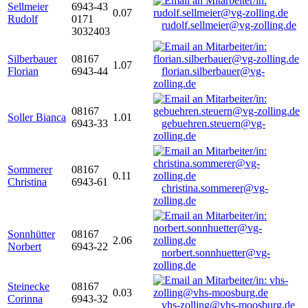
Sellmeier
6943-43
0.07
Rudolf
0171
rudolf.sellmeier@vg-zolling.de
3032403
Silberbauer
08167
1.07
Florian
6943-44
florian.silberbauer@vg-
zolling.de
08167
Soller Bianca
1.01
6943-33
gebuehren.steuern@vg-
zolling.de
Sommerer
08167
0.11
Christina
6943-61
christina.sommerer@vg-
zolling.de
Sonnhütter
08167
2.06
Norbert
6943-22
norbert.sonnhuetter@vg-
zolling.de
Steinecke
08167
0.03
Corinna
6943-32
vhs-zolling@vhs-moosburg.de