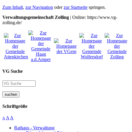
Zum Inhalt
,
zur Navigation
oder
zur Startseite
springen.
Verwaltungsgemeinschaft Zolling
| Online: https://www.vg-
zolling.de/
VG Suche
suchen
Schriftgröße
A
A
A
Rathaus - Verwaltung