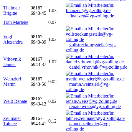
Thalmair
08167
1.03
Brigitte
6943-45
finanzen@vg-zolling.de
Toth Marlene
0.07
Vogl
08167
1.02
Alexandra
6943-39
vollstreckungsstelle@vg-
zolling.de
Vrhovnik
08167
1.07
Daniel
6943-37
daniel.vrhovnik@vg-zolling.de
Weinzierl
08167
0.05
Martin
6943-56
martin.weinzierl@vg-
zolling.de
08167
Weiß Renate
0.02
6943-12
renate.weiss@vg-zolling.de
Zeilmaier
08167
0.12
Tahnee
6943-41
tahnee.zeilmaier@vg-
zolling.de