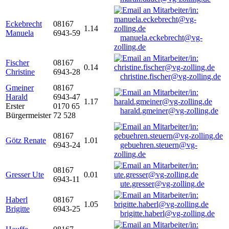
Eckebrecht
08167
1.14
Manuela
6943-59
manuela.eckebrecht@vg-
zolling.de
Fischer
08167
0.14
Christine
6943-28
christine.fischer@vg-zolling.de
Gmeiner
08167
Harald
6943-47
1.17
Erster
0170 65
harald.gmeiner@vg-zolling.de
Bürgermeister
72 528
08167
Götz Renate
1.01
6943-24
gebuehren.steuern@vg-
zolling.de
08167
Gresser Ute
0.01
6943-11
ute.gresser@vg-zolling.de
Haberl
08167
1.05
Brigitte
6943-25
brigitte.haberl@vg-zolling.de